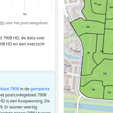
44
CBS
voor het postcodegebied
 7908 HD, de data over
08 HD en een overzicht
bied 7908
in de
gemeente
 het postcodegebied 7908
HD is een koopwoning. De
9. Er wonen veertig
ootste groep (38%) tussen