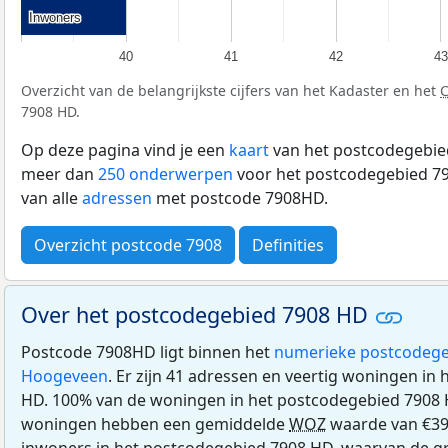
Inwoners
Inwoners
40
41
42
43
Overzicht van de belangrijkste cijfers van het Kadaster en het
7908 HD.
Op deze pagina vind je een
kaart
van het postcodegebied
meer dan
250 onderwerpen
voor het postcodegebied 79
van alle
adressen
met postcode 7908HD.
Overzicht postcode 7908
Definities
Over het postcodegebied 7908 HD
Postcode 7908HD ligt binnen het
numerieke postcodege
Hoogeveen
. Er zijn 41 adressen en veertig woningen in
HD. 100% van de woningen in het postcodegebied 7908 
woningen hebben een gemiddelde
WOZ
waarde van €39
inwoners in het postcodegebied 7908 HD, waarvan de gr