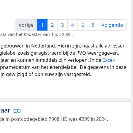
Vorige
1
2
3
4
5
6
Volgende
ata van het Kadaster van 1 juli 2026.
gebouwen in Nederland. Hierin zijn, naast alle adressen,
gielabel zoals geregistreerd bij de
RVO
weergegeven.
0 jaar en kunnen inmiddels zijn verlopen. In de
Excel-
 opnamedatum van het energielabel. De gegevens in deze
n gewijzigd of opnieuw zijn vastgesteld.
jaar
de
in postcodegebied 7908 HD was €399 in 2024.