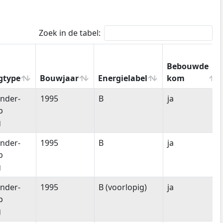
Zoek in de tabel:
Bebouwde
gtype
Bouwjaar
Energielabel
kom
gtype
Bouwjaar
Energielabel
Bebouwde
nder-
1995
B
ja
kom
p
g
nder-
1995
B
ja
p
g
nder-
1995
B (voorlopig)
ja
p
g