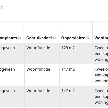
HD.
onplaats
Gebruiksdoel
Oppervlakte
Wonin
onplaats
Gebruiksdoel
Oppervlakte
Wonin
ogeveen
Woonfunctie
129 m2
Twee-o
één-ka
wonin
ogeveen
Woonfunctie
147 m2
Twee-o
één-ka
wonin
ogeveen
Woonfunctie
147 m2
Twee-o
één-ka
wonin