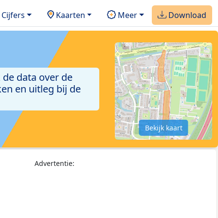
Cijfers
Kaarten
Meer
Download
 de data over de
n en uitleg bij de
Bekijk kaart
Advertentie: