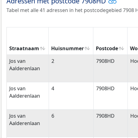
Adressen met postcode 7908HD
Tabel met alle 41 adressen in het postcodegebied 7908 
Straatnaam
Huisnummer
Postcode
Wo
Straatnaam
Huisnummer
Postcode
Wo
Jos van
2
7908HD
Ho
Aalderenlaan
Jos van
4
7908HD
Ho
Aalderenlaan
Jos van
6
7908HD
Ho
Aalderenlaan