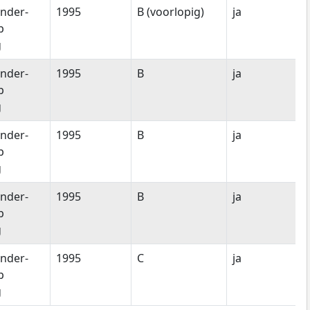
nder-
1995
B (voorlopig)
ja
p
g
nder-
1995
B
ja
p
g
nder-
1995
B
ja
p
g
nder-
1995
B
ja
p
g
nder-
1995
C
ja
p
g