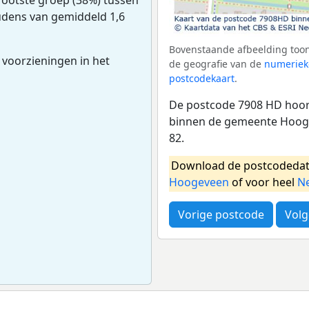
oudens van gemiddeld 1,6
Bovenstaande afbeelding toon
 voorzieningen in het
de geografie van de
numeriek
postcodekaart
.
De postcode 7908 HD hoort
binnen de gemeente Hooge
82.
Download de postcodedat
Hoogeveen
of voor heel
N
Vorige postcode
Volg