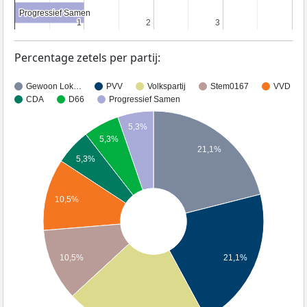
Progressief Samen
Progressief Samen
1
1
2
2
3
3
Percentage zetels per partij:
Gewoon Lok…
PVV
Volkspartij
Stem0167
VVD
CDA
D66
Progressief Samen
5,3%
5,3%
21,1%
5,3%
10,5%
10,5%
21,1%