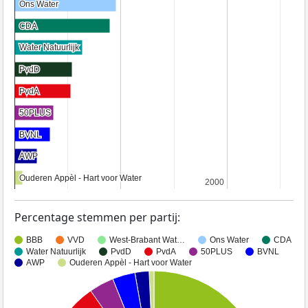
Ons Water
Ons Water
CDA
CDA
Water Natuurlijk
Water Natuurlijk
PvdD
PvdD
PvdA
PvdA
50PLUS
50PLUS
BVNL
BVNL
AWP
AWP
Ouderen Appèl - Hart voor Water
Ouderen Appèl - Hart voor Water
2000
2000
Percentage stemmen per partij:
BBB
VVD
West-Brabant Wat…
Ons Water
CDA
Water Natuurlijk
PvdD
PvdA
50PLUS
BVNL
AWP
Ouderen Appèl - Hart voor Water