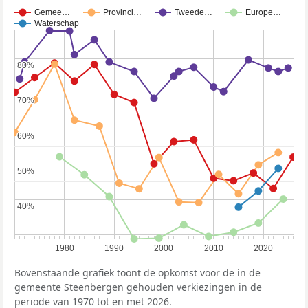
Gemee…
Provinci…
Tweede…
Europe…
Waterschap
80%
80%
70%
70%
60%
60%
50%
50%
40%
40%
1980
1990
2000
2010
2020
Bovenstaande grafiek toont de opkomst voor de in de
gemeente Steenbergen gehouden verkiezingen in de
periode van 1970 tot en met 2026.