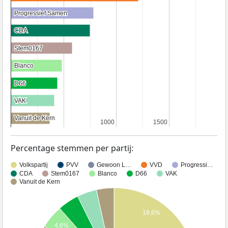
Progressief Samen
Progressief Samen
CDA
CDA
Stem0167
Stem0167
Blanco
Blanco
D66
D66
VAK
VAK
Vanuit de Kern
Vanuit de Kern
1000
1000
1500
1500
Percentage stemmen per partij:
Volkspartij
PVV
Gewoon L…
VVD
Progressi…
CDA
Stem0167
Blanco
D66
VAK
Vanuit de Kern
18,6%
4,6%