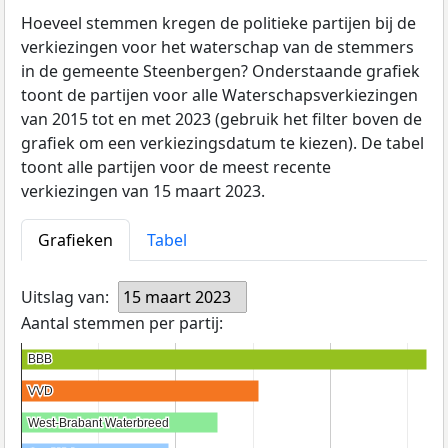
Hoeveel stemmen kregen de politieke partijen bij de
verkiezingen voor het waterschap van de stemmers
in de gemeente Steenbergen? Onderstaande grafiek
toont de partijen voor alle Waterschapsverkiezingen
van 2015 tot en met 2023 (gebruik het filter boven de
grafiek om een verkiezingsdatum te kiezen). De tabel
toont alle partijen voor de meest recente
verkiezingen van 15 maart 2023.
Grafieken
Tabel
Uitslag van:
15 maart 2023
Aantal stemmen per partij:
BBB
BBB
VVD
VVD
West-Brabant Waterbreed
West-Brabant Waterbreed