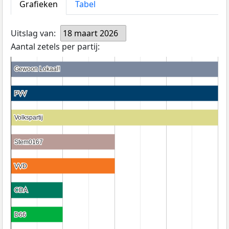
Grafieken
Tabel
Uitslag van:
18 maart 2026
Aantal zetels per partij:
Gewoon Lokaal!
Gewoon Lokaal!
PVV
PVV
Volkspartij
Volkspartij
Stem0167
Stem0167
VVD
VVD
CDA
CDA
D66
D66