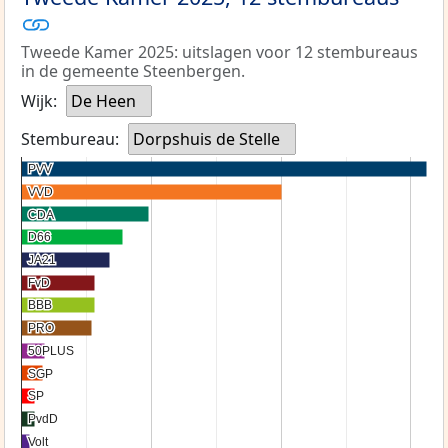
Tweede Kamer 2025: uitslagen voor 12 stembureaus
in de gemeente Steenbergen.
Wijk:
De Heen
Stembureau:
Dorpshuis de Stelle
PVV
PVV
VVD
VVD
CDA
CDA
D66
D66
JA21
JA21
FvD
FvD
BBB
BBB
PRO
PRO
50PLUS
50PLUS
SGP
SGP
SP
SP
PvdD
PvdD
Volt
Volt