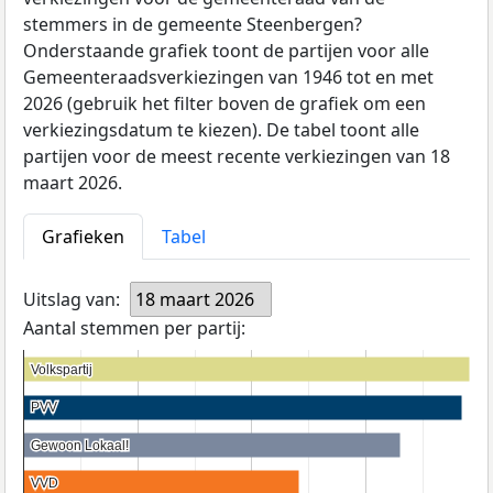
stemmers in de gemeente Steenbergen?
Onderstaande grafiek toont de partijen voor alle
Gemeenteraadsverkiezingen van 1946 tot en met
2026 (gebruik het filter boven de grafiek om een
verkiezingsdatum te kiezen). De tabel toont alle
partijen voor de meest recente verkiezingen van 18
maart 2026.
Grafieken
Tabel
Uitslag van:
18 maart 2026
Aantal stemmen per partij:
Volkspartij
Volkspartij
PVV
PVV
Gewoon Lokaal!
Gewoon Lokaal!
VVD
VVD