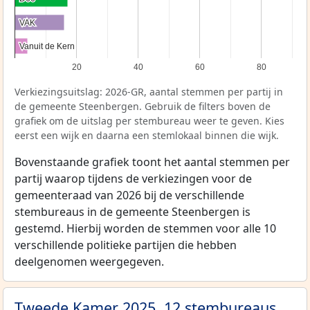
VAK
VAK
Vanuit de Kern
Vanuit de Kern
20
40
60
80
Verkiezingsuitslag: 2026-GR, aantal stemmen per partij in
de gemeente Steenbergen. Gebruik de filters boven de
grafiek om de uitslag per stembureau weer te geven. Kies
eerst een wijk en daarna een stemlokaal binnen die wijk.
Bovenstaande grafiek toont het aantal stemmen per
partij waarop tijdens de verkiezingen voor de
gemeenteraad van 2026 bij de verschillende
stembureaus in de gemeente Steenbergen is
gestemd. Hierbij worden de stemmen voor alle 10
verschillende politieke partijen die hebben
deelgenomen weergegeven.
Tweede Kamer 2025, 12 stembureaus