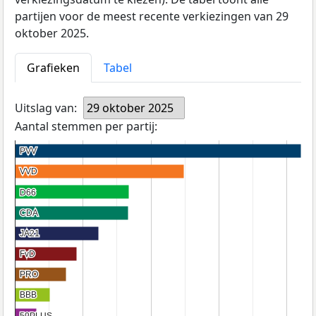
partijen voor de meest recente verkiezingen van 29
oktober 2025.
Grafieken
Tabel
Uitslag van:
29 oktober 2025
Aantal stemmen per partij:
PVV
PVV
VVD
VVD
D66
D66
CDA
CDA
JA21
JA21
FvD
FvD
PRO
PRO
BBB
BBB
50PLUS
50PLUS