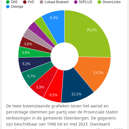
D66
FvD
Lokaal Brabant
50PLUS
GroenLinks
Overige
8,4%
25,3%
3,6%
3,9%
5,3%
13,7%
5,7%
5,9%
12,1%
6,5%
De twee bovenstaande grafieken tonen het aantal en
percentage stemmen per partij voor de Provinciale Staten
verkiezingen in de gemeente Steenbergen. De gegevens
zijn beschikbaar van 1946 tot en met 2023. Standaard