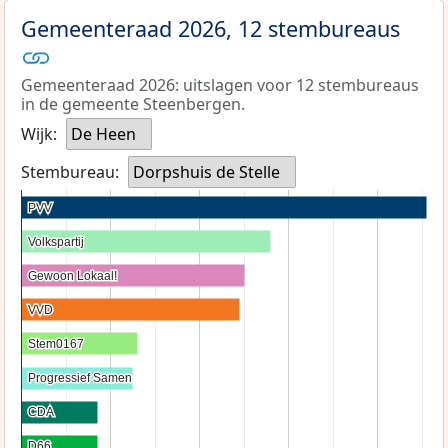
Gemeenteraad 2026, 12 stembureaus
Gemeenteraad 2026: uitslagen voor 12 stembureaus
in de gemeente Steenbergen.
Wijk:
De Heen
Stembureau:
Dorpshuis de Stelle
PVV
PVV
Volkspartij
Volkspartij
Gewoon Lokaal!
Gewoon Lokaal!
VVD
VVD
Stem0167
Stem0167
Progressief Samen
Progressief Samen
CDA
CDA
D66
D66