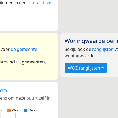
Diemen in een
interactieve
Woningwaarde per 
n voor
de gemeente
Bekijk ook de
ranglijsten
va
woningwaarde:
 provincies, gemeenten,
WOZ ranglijsten
ens om deze buurt zelf in
n
Wijk
Buurt