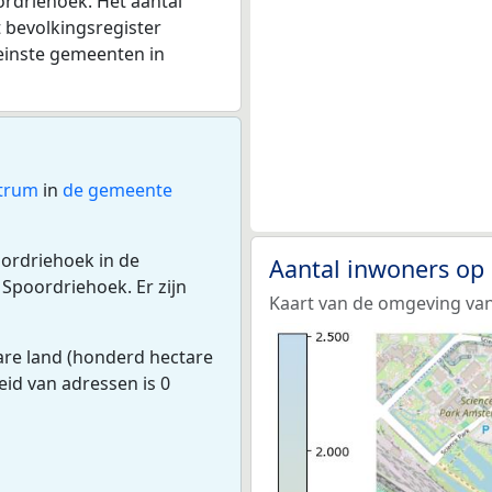
ordriehoek. Het aantal
t bevolkingsregister
einste gemeenten in
ntrum
in
de gemeente
oordriehoek in de
Aantal inwoners op
Spoordriehoek. Er zijn
Kaart van de omgeving va
are land (honderd hectare
eid van adressen is 0