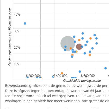
Percentage inwoners van 65 jaar en ouder
40%
40%
30%
30%
Nederland
Provincie Noord-Holland
20%
20%
10%
10%
€ 200.000
€ 200.000
€ 400.000
€ 400.000
€ 600.000
€ 600.000
Gemiddelde woningwaarde
Bovenstaande grafiek toont de gemiddelde woningwaarde per r
Deze is afgezet tegen het percentage inwoners van 65 jaar en o
Iedere regio wordt als cirkel weergegeven. De omvang van de ci
woningen in een gebied: hoe meer woningen, hoe groter de cir