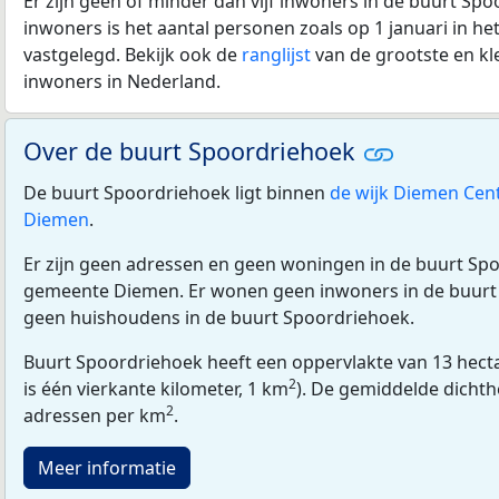
Er zijn geen of minder dan vijf inwoners in de buurt Spo
inwoners is het aantal personen zoals op 1 januari in he
vastgelegd. Bekijk ook de
ranglijst
van de grootste en kl
inwoners in Nederland.
Over de buurt Spoordriehoek
De buurt Spoordriehoek ligt binnen
de wijk Diemen Ce
Diemen
.
Er zijn geen adressen en geen woningen in de buurt Sp
gemeente Diemen. Er wonen geen inwoners in de buurt 
geen huishoudens in de buurt Spoordriehoek.
Buurt Spoordriehoek heeft een oppervlakte van 13 hect
2
is één vierkante kilometer, 1 km
). De gemiddelde dichth
2
adressen per km
.
Meer informatie