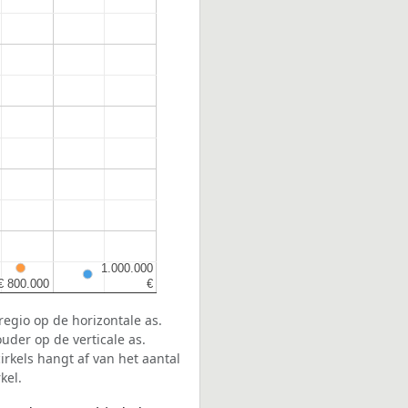
1.000.000
1.000.000
€ 800.000
€ 800.000
€
€
egio op de horizontale as.
uder op de verticale as.
rkels hangt af van het aantal
kel.