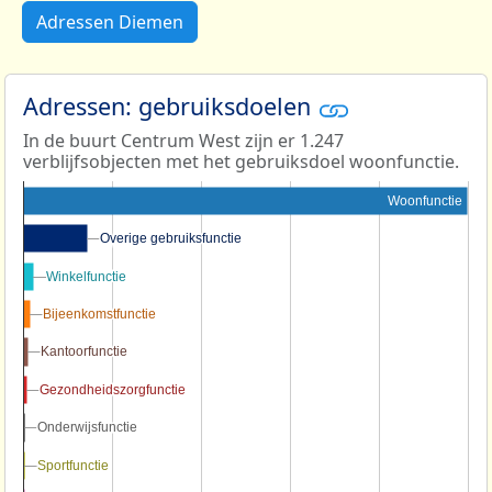
Adressen Diemen
Adressen: gebruiksdoelen
In de buurt Centrum West zijn er 1.247
verblijfsobjecten met het gebruiksdoel woonfunctie.
Woonfunctie
Overige gebruiksfunctie
Overige gebruiksfunctie
Winkelfunctie
Winkelfunctie
Bijeenkomstfunctie
Bijeenkomstfunctie
Kantoorfunctie
Kantoorfunctie
Gezondheidszorgfunctie
Gezondheidszorgfunctie
Onderwijsfunctie
Onderwijsfunctie
Sportfunctie
Sportfunctie