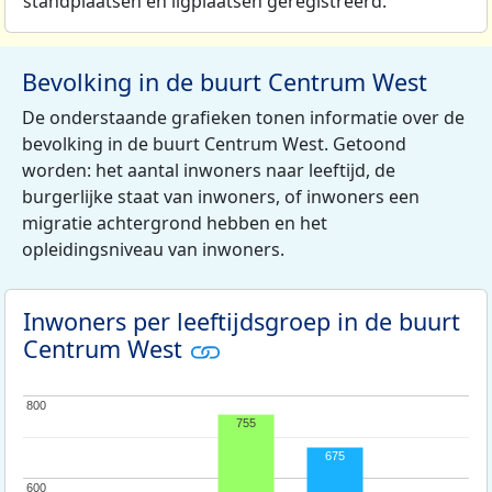
standplaatsen en ligplaatsen geregistreerd.
Bevolking in de buurt Centrum West
De onderstaande grafieken tonen informatie over de
bevolking in de buurt Centrum West. Getoond
worden: het aantal inwoners naar leeftijd, de
burgerlijke staat van inwoners, of inwoners een
migratie achtergrond hebben en het
opleidingsniveau van inwoners.
Inwoners per leeftijdsgroep in de buurt
Centrum West
800
800
755
675
600
600