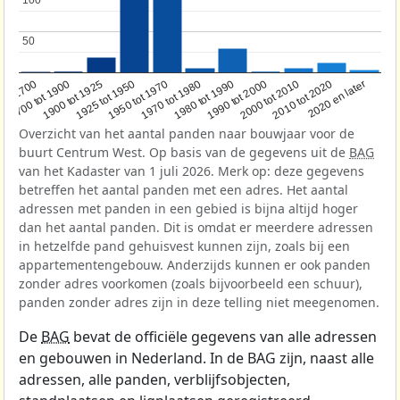
50
50
1950 tot 1970
1990 tot 2000
1900 tot 1925
2020 en later
1970 tot 1980
oor 1700
2000 tot 2010
1925 tot 1950
1980 tot 1990
1700 tot 1900
2010 tot 2020
Overzicht van het aantal panden naar bouwjaar voor de
buurt Centrum West. Op basis van de gegevens uit de
BAG
van het Kadaster van 1 juli 2026. Merk op: deze gegevens
betreffen het aantal panden met een adres. Het aantal
adressen met panden in een gebied is bijna altijd hoger
dan het aantal panden. Dit is omdat er meerdere adressen
in hetzelfde pand gehuisvest kunnen zijn, zoals bij een
appartementengebouw. Anderzijds kunnen er ook panden
zonder adres voorkomen (zoals bijvoorbeeld een schuur),
panden zonder adres zijn in deze telling niet meegenomen.
De
BAG
bevat de officiële gegevens van alle adressen
en gebouwen in Nederland. In de BAG zijn, naast alle
adressen, alle panden, verblijfsobjecten,