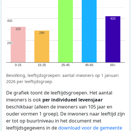
420
400
400
325
290
200
200
0-15
15-25
25-45
45-65
65+
Bevolking, leeftijdsgroepen: aantal inwoners op 1 januari
2026 per leeftijdsgroep.
De grafiek toont de leeftijdsgroepen. Het aantal
inwoners is ook
per individueel levensjaar
beschikbaar (alleen de inwoners van 105 jaar en
ouder vormen 1 groep). De inwoners naar leeftijd zijn
er tot op buurtniveau in het document met
leeftijdsgegevens in de
download voor de gemeente