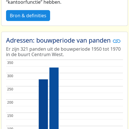
“kantoorfunctie” hebben.
Bron & definities
Adressen: bouwperiode van panden
Er zijn 321 panden uit de bouwperiode 1950 tot 1970
in de buurt Centrum West.
350
350
300
300
250
250
200
200
150
150
100
100