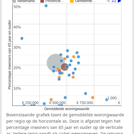
Nederland
Provincie…
Gemeente…
1/2
50%
50%
Percentage inwoners van 65 jaar en ouder
40%
40%
30%
30%
Nederland
Provincie Noord-Holland
20%
20%
10%
10%
1.000…
1.000…
€ 250.000
€ 250.000
€ 500.000
€ 500.000
€ 750.000
€ 750.000
€
€
Gemiddelde woningwaarde
Bovenstaande grafiek toont de gemiddelde woningwaarde
per regio op de horizontale as. Deze is afgezet tegen het
percentage inwoners van 65 jaar en ouder op de verticale
as. Iedere regio wordt als cirkel weergegeven. De omvang