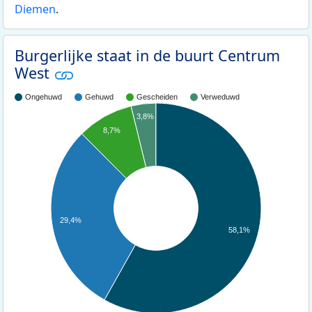
Diemen
.
Burgerlijke staat in de buurt Centrum
West
Ongehuwd
Gehuwd
Gescheiden
Verweduwd
3,8%
8,7%
29,4%
58,1%