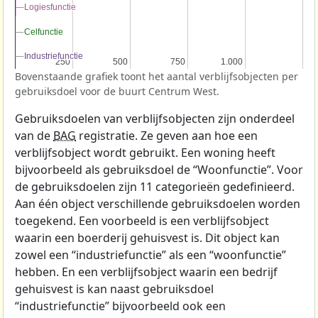
Logiesfunctie
Logiesfunctie
Celfunctie
Celfunctie
Industriefunctie
Industriefunctie
250
250
500
500
750
750
1.000
1.000
Bovenstaande grafiek toont het aantal verblijfsobjecten per
gebruiksdoel voor de buurt Centrum West.
Gebruiksdoelen van verblijfsobjecten zijn onderdeel
van de
BAG
registratie. Ze geven aan hoe een
verblijfsobject wordt gebruikt. Een woning heeft
bijvoorbeeld als gebruiksdoel de “Woonfunctie”. Voor
de gebruiksdoelen zijn 11 categorieën gedefinieerd.
Aan één object verschillende gebruiksdoelen worden
toegekend. Een voorbeeld is een verblijfsobject
waarin een boerderij gehuisvest is. Dit object kan
zowel een “industriefunctie” als een “woonfunctie”
hebben. En een verblijfsobject waarin een bedrijf
gehuisvest is kan naast gebruiksdoel
“industriefunctie” bijvoorbeeld ook een