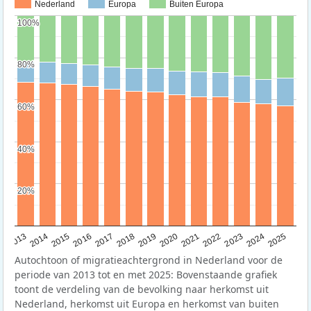
Nederland
Europa
Buiten Europa
100%
100%
80%
80%
60%
60%
40%
40%
20%
20%
2015
2014
2021
2013
2020
2019
2018
2025
2017
2024
2023
2016
2022
Autochtoon of migratieachtergrond in Nederland voor de
periode van 2013 tot en met 2025: Bovenstaande grafiek
toont de verdeling van de bevolking naar herkomst uit
Nederland, herkomst uit Europa en herkomst van buiten