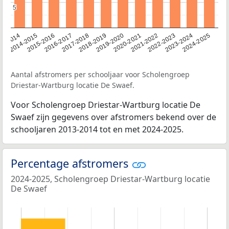
5
5
13-2014
2014-2015
2015-2016
2016-2017
2017-2018
2018-2019
2019-2020
2020-2021
2021-2022
2022-2023
2023-2024
2024-2025
Aantal afstromers per schooljaar voor Scholengroep
Driestar-Wartburg locatie De Swaef.
Voor Scholengroep Driestar-Wartburg locatie De
Swaef zijn gegevens over afstromers bekend over de
schooljaren 2013-2014 tot en met 2024-2025.
Percentage afstromers
2024-2025, Scholengroep Driestar-Wartburg locatie
De Swaef