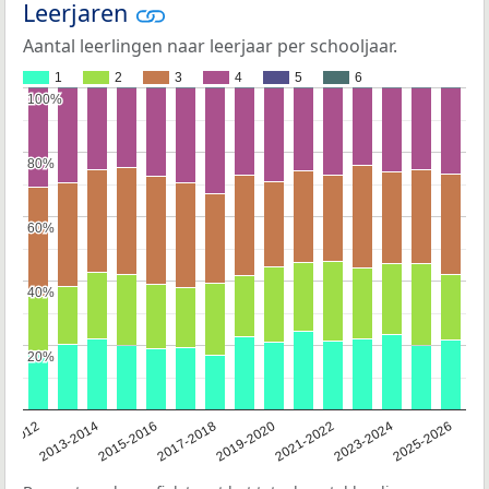
Leerjaren
Aantal leerlingen naar leerjaar per schooljaar.
1
2
3
4
5
6
100%
100%
80%
80%
60%
60%
40%
40%
20%
20%
1-2012
2013-2014
2015-2016
2017-2018
2019-2020
2021-2022
2023-2024
2025-2026