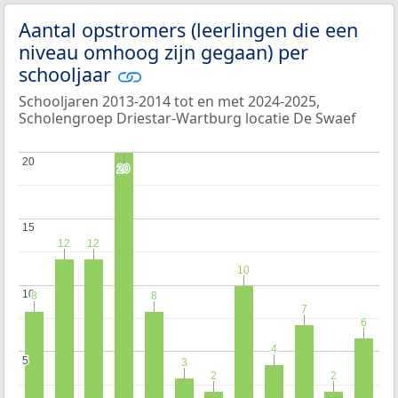
Aantal opstromers (leerlingen die een
niveau omhoog zijn gegaan) per
schooljaar
Schooljaren 2013-2014 tot en met 2024-2025,
Scholengroep Driestar-Wartburg locatie De Swaef
20
20
20
20
15
15
12
12
12
12
10
10
10
10
8
8
8
8
7
7
6
6
4
4
5
5
3
3
2
2
2
2