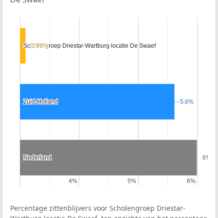
Scholengroep Driestar-Wartburg locatie De Swaef
Scholengroep Driestar-Wartburg locatie De Swaef
3,09%
3,09%
Zuid-Holland
Zuid-Holland
5,6%
5,6%
Nederland
Nederland
6%
6%
4%
4%
5%
5%
6%
6%
Percentage zittenblijvers voor Scholengroep Driestar-