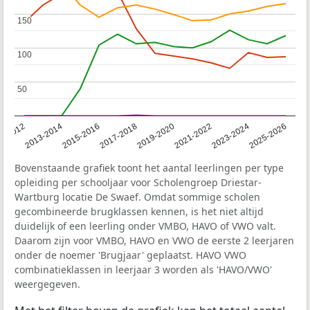
150
150
100
100
50
50
1-2012
2013-2014
2015-2016
2017-2018
2019-2020
2021-2022
2023-2024
2025-2026
Bovenstaande grafiek toont het aantal leerlingen per type
opleiding per schooljaar voor Scholengroep Driestar-
Wartburg locatie De Swaef. Omdat sommige scholen
gecombineerde brugklassen kennen, is het niet altijd
duidelijk of een leerling onder VMBO, HAVO of VWO valt.
Daarom zijn voor VMBO, HAVO en VWO de eerste 2 leerjaren
onder de noemer 'Brugjaar' geplaatst. HAVO VWO
combinatieklassen in leerjaar 3 worden als 'HAVO/VWO'
weergegeven.