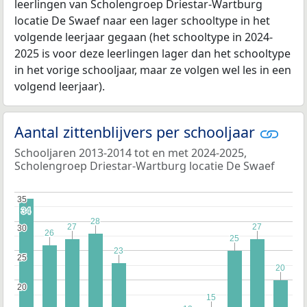
leerlingen van Scholengroep Driestar-Wartburg
locatie De Swaef naar een lager schooltype in het
volgende leerjaar gegaan (het schooltype in 2024-
2025 is voor deze leerlingen lager dan het schooltype
in het vorige schooljaar, maar ze volgen wel les in een
volgend leerjaar).
Aantal zittenblijvers per schooljaar
Schooljaren 2013-2014 tot en met 2024-2025,
Scholengroep Driestar-Wartburg locatie De Swaef
35
35
34
34
28
28
27
27
27
27
30
30
26
26
25
25
23
23
25
25
20
20
20
20
15
15