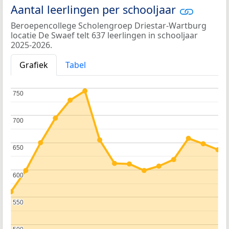
Aantal leerlingen per schooljaar
Beroepencollege Scholengroep Driestar-Wartburg
locatie De Swaef telt 637 leerlingen in schooljaar
2025-2026.
Grafiek
Tabel
750
750
700
700
650
650
600
600
550
550