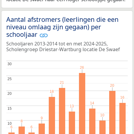
Aantal afstromers (leerlingen die een
niveau omlaag zijn gegaan) per
schooljaar
Schooljaren 2013-2014 tot en met 2024-2025,
Scholengroep Driestar-Wartburg locatie De Swaef
30
30
26
26
25
25
21
21
20
20
18
18
20
20
16
16
14
14
13
13
15
15
10
10
9
9
8
8
10
10
6
6
6
6