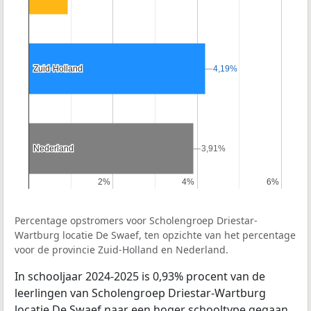
Zuid-Holland
Zuid-Holland
4,19%
4,19%
Nederland
Nederland
3,91%
3,91%
2%
2%
4%
4%
6%
6%
Percentage opstromers voor Scholengroep Driestar-
Wartburg locatie De Swaef, ten opzichte van het percentage
voor de provincie Zuid-Holland en Nederland.
In schooljaar 2024-2025 is 0,93% procent van de
leerlingen van Scholengroep Driestar-Wartburg
locatie De Swaef naar een hoger schooltype gegaan.