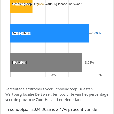
Scholengroep Driestar-Wartburg locatie De Swaef
Scholengroep Driestar-Wartburg locatie De Swaef
2,47%
2,47%
Zuid-Holland
Zuid-Holland
3,69%
3,69%
Nederland
Nederland
3,54%
3,54%
3%
3%
4%
4%
Percentage afstromers voor Scholengroep Driestar-
Wartburg locatie De Swaef, ten opzichte van het percentage
voor de provincie Zuid-Holland en Nederland.
In schooljaar 2024-2025 is 2,47% procent van de