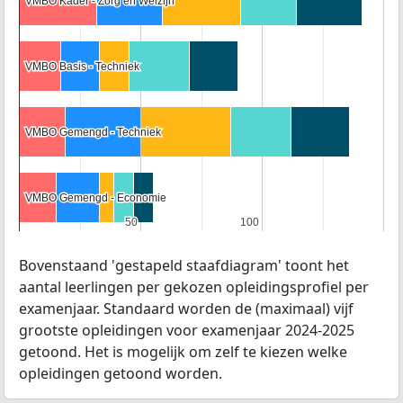
VMBO Kader - Zorg en Welzijn
VMBO Kader - Zorg en Welzijn
VMBO Basis - Techniek
VMBO Basis - Techniek
VMBO Gemengd - Techniek
VMBO Gemengd - Techniek
VMBO Gemengd - Economie
VMBO Gemengd - Economie
50
50
100
100
Bovenstaand 'gestapeld staafdiagram' toont het
aantal leerlingen per gekozen opleidingsprofiel per
examenjaar. Standaard worden de (maximaal) vijf
grootste opleidingen voor examenjaar 2024-2025
getoond. Het is mogelijk om zelf te kiezen welke
opleidingen getoond worden.