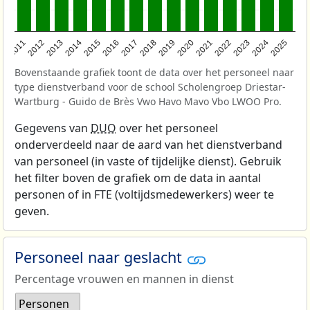
2011
2012
2013
2014
2015
2016
2017
2018
2019
2020
2021
2022
2023
2024
2025
Bovenstaande grafiek toont de data over het personeel naar
type dienstverband voor de school Scholengroep Driestar-
Wartburg - Guido de Brès Vwo Havo Mavo Vbo LWOO Pro.
Gegevens van
DUO
over het personeel
onderverdeeld naar de aard van het dienstverband
van personeel (in vaste of tijdelijke dienst). Gebruik
het filter boven de grafiek om de data in aantal
personen of in FTE (voltijdsmedewerkers) weer te
geven.
Personeel naar geslacht
Percentage vrouwen en mannen in dienst
Personen