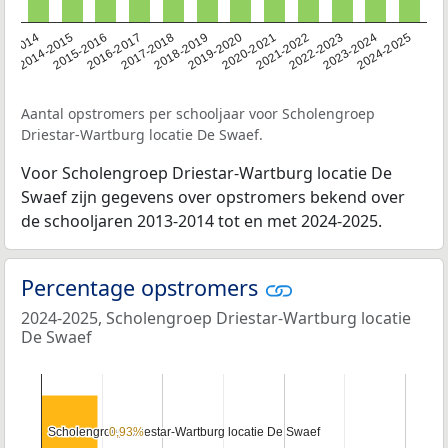
13-2014
2014-2015
2015-2016
2016-2017
2017-2018
2018-2019
2019-2020
2020-2021
2021-2022
2022-2023
2023-2024
2024-2025
Aantal opstromers per schooljaar voor Scholengroep
Driestar-Wartburg locatie De Swaef.
Voor Scholengroep Driestar-Wartburg locatie De
Swaef zijn gegevens over opstromers bekend over
de schooljaren 2013-2014 tot en met 2024-2025.
Percentage opstromers
2024-2025, Scholengroep Driestar-Wartburg locatie
De Swaef
Scholengroep Driestar-Wartburg locatie De Swaef
Scholengroep Driestar-Wartburg locatie De Swaef
0,93%
0,93%