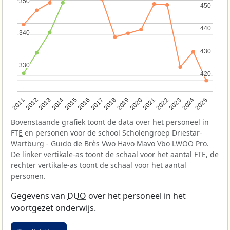
350
350
450
450
440
440
340
340
430
430
330
330
420
420
2013
2018
2023
2015
2020
2025
2012
2017
2022
2014
2019
2024
2011
2016
2021
Bovenstaande grafiek toont de data over het personeel in
FTE
en personen voor de school Scholengroep Driestar-
Wartburg - Guido de Brès Vwo Havo Mavo Vbo LWOO Pro.
De linker vertikale-as toont de schaal voor het aantal FTE, de
rechter vertikale-as toont de schaal voor het aantal
personen.
Gegevens van
DUO
over het personeel in het
voortgezet onderwijs.