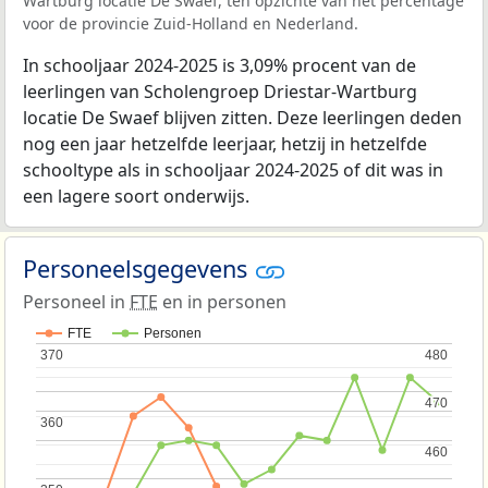
Wartburg locatie De Swaef, ten opzichte van het percentage
voor de provincie Zuid-Holland en Nederland.
In schooljaar 2024-2025 is 3,09% procent van de
leerlingen van Scholengroep Driestar-Wartburg
locatie De Swaef blijven zitten. Deze leerlingen deden
nog een jaar hetzelfde leerjaar, hetzij in hetzelfde
schooltype als in schooljaar 2024-2025 of dit was in
een lagere soort onderwijs.
Personeelsgegevens
Personeel in
FTE
en in personen
FTE
Personen
370
370
480
480
470
470
360
360
460
460