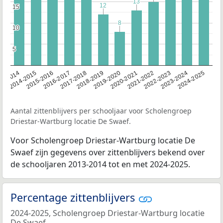
13
13
12
12
15
15
8
8
10
10
5
5
13-2014
2014-2015
2015-2016
2016-2017
2017-2018
2018-2019
2019-2020
2020-2021
2021-2022
2022-2023
2023-2024
2024-2025
Aantal zittenblijvers per schooljaar voor Scholengroep
Driestar-Wartburg locatie De Swaef.
Voor Scholengroep Driestar-Wartburg locatie De
Swaef zijn gegevens over zittenblijvers bekend over
de schooljaren 2013-2014 tot en met 2024-2025.
Percentage zittenblijvers
2024-2025, Scholengroep Driestar-Wartburg locatie
De Swaef