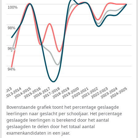
100%
100%
98%
98%
96%
96%
94%
94%
2014-2015
2020-2021
2013-2014
2019-2020
12-2013
2018-2019
2024-2025
2017-2018
2023-2024
2016-2017
2022-2023
2015-2016
2021-2022
Bovenstaande grafiek toont het percentage geslaagde
leerlingen naar geslacht per schooljaar. Het percentage
geslaagde leerlingen is berekend door het aantal
geslaagden te delen door het totaal aantal
examenkandidaten in een jaar.