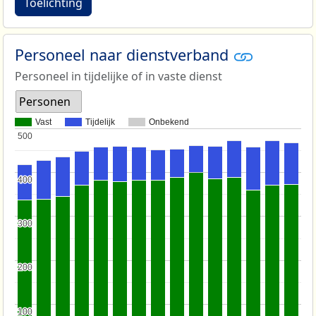
Toelichting
Personeel naar dienstverband
Personeel in tijdelijke of in vaste dienst
Personen
Vast
Tijdelijk
Onbekend
500
500
400
400
300
300
200
200
100
100