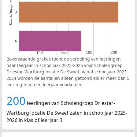
3
4
140
140
160
160
180
180
200
200
Bovenstaande grafiek toont de verdeling van leerlingen
naar leerjaar in schooljaar 2025-2026 voor Scholengroep
Driestar-Wartburg locatie De Swaef. Vanaf schooljaar 2023-
2024 worden de aantallen alleen getoond als er meer dan 5
leerlingen in een leerjaar voorkomen.
200
leerlingen van Scholengroep Driestar-
Wartburg locatie De Swaef zaten in schooljaar 2025-
2026 in klas of leerjaar 3.