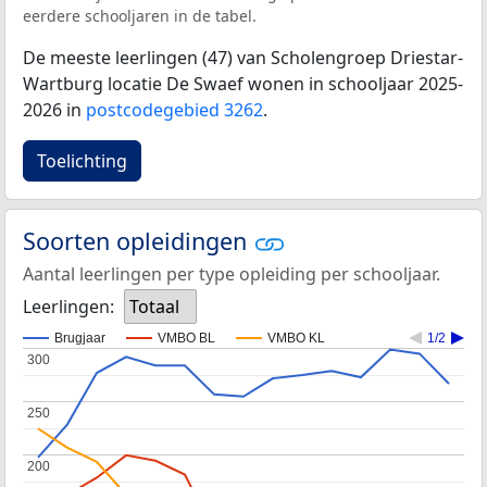
eerdere schooljaren in de tabel.
De meeste leerlingen (47) van Scholengroep Driestar-
Wartburg locatie De Swaef wonen in schooljaar 2025-
2026 in
postcodegebied 3262
.
Toelichting
Soorten opleidingen
Aantal leerlingen per type opleiding per schooljaar.
Leerlingen:
Totaal
Brugjaar
VMBO BL
VMBO KL
1/2
300
300
250
250
200
200