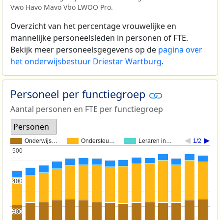
Vwo Havo Mavo Vbo LWOO Pro.
Overzicht van het percentage vrouwelijke en
mannelijke personeelsleden in personen of FTE.
Bekijk meer personeelsgegevens op de
pagina over
het onderwijsbestuur Driestar Wartburg
.
Personeel per functiegroep
Aantal personen en FTE per functiegroep
Personen
Onderwijs…
Ondersteu…
Leraren in…
1/2
500
500
400
400
300
300