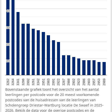
40
40
30
30
20
20
10
10
3262
3264
3341
3286
2992
3261
3342
2951
2983
2991
2922
3267
2988
2902
2923
2986
2903
2957
2953
2989
Bovenstaande grafiek toont het overzicht van het aantal
leerlingen per postcode voor de 20 meest voorkomende
postcodes van de huisadressen van de leerlingen van
Scholengroep Driestar-Wartburg locatie De Swaef in 2025-
2026. Bekijk de data voor de overige postcodes en de