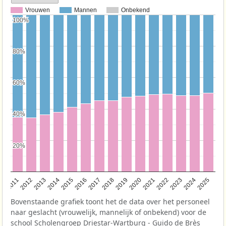
Vrouwen
Mannen
Onbekend
100%
100%
80%
80%
60%
60%
40%
40%
20%
20%
2011
2012
2013
2014
2015
2016
2017
2018
2019
2020
2021
2022
2023
2024
2025
Bovenstaande grafiek toont het de data over het personeel
naar geslacht (vrouwelijk, mannelijk of onbekend) voor de
school Scholengroep Driestar-Wartburg - Guido de Brès