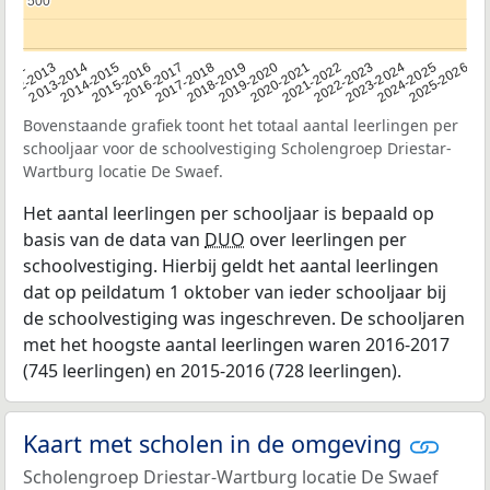
500
500
2015-2016
2022-2023
2013-2014
2020-2021
2012
2018-2019
2025-2026
2016-2017
2023-2024
2014-2015
2021-2022
2012-2013
2019-2020
2024-2025
2017-2018
Bovenstaande grafiek toont het totaal aantal leerlingen per
schooljaar voor de schoolvestiging Scholengroep Driestar-
Wartburg locatie De Swaef.
Het aantal leerlingen per schooljaar is bepaald op
basis van de data van
DUO
over leerlingen per
schoolvestiging. Hierbij geldt het aantal leerlingen
dat op peildatum 1 oktober van ieder schooljaar bij
de schoolvestiging was ingeschreven. De schooljaren
met het hoogste aantal leerlingen waren 2016-2017
(745 leerlingen) en 2015-2016 (728 leerlingen).
Kaart met scholen in de omgeving
Scholengroep Driestar-Wartburg locatie De Swaef