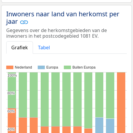
Inwoners naar land van herkomst per
jaar
Gegevens over de herkomstgebieden van de
inwoners in het postcodegebied 1081 EV.
Grafiek
Tabel
Nederland
Europa
Buiten Europa
100%
100%
80%
80%
60%
60%
40%
40%