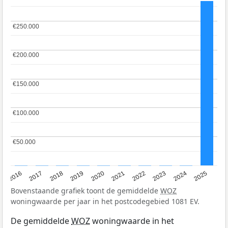
€250.000
€250.000
€200.000
€200.000
€150.000
€150.000
€100.000
€100.000
€50.000
€50.000
2016
2017
2018
2019
2020
2021
2022
2023
2024
2025
Bovenstaande grafiek toont de gemiddelde
WOZ
woningwaarde per jaar in het postcodegebied 1081 EV.
De gemiddelde
WOZ
woningwaarde in het