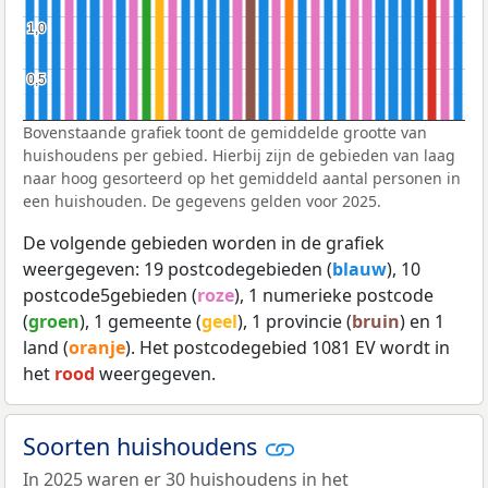
1,0
1,0
0,5
0,5
Bovenstaande grafiek toont de gemiddelde grootte van
huishoudens per gebied. Hierbij zijn de gebieden van laag
naar hoog gesorteerd op het gemiddeld aantal personen in
een huishouden. De gegevens gelden voor 2025.
De volgende gebieden worden in de grafiek
weergegeven: 19 postcodegebieden (
blauw
), 10
postcode5gebieden (
roze
), 1 numerieke postcode
(
groen
), 1 gemeente (
geel
), 1 provincie (
bruin
) en 1
land (
oranje
). Het postcodegebied 1081 EV wordt in
het
rood
weergegeven.
Soorten huishoudens
In 2025 waren er 30 huishoudens in het