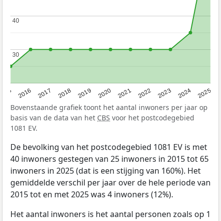
40
40
30
30
2015
2016
2017
2018
2019
2020
2021
2022
2023
2024
2025
Bovenstaande grafiek toont het aantal inwoners per jaar op
basis van de data van het
CBS
voor het postcodegebied
1081 EV.
De bevolking van het postcodegebied 1081 EV is met
40 inwoners gestegen van 25 inwoners in 2015 tot 65
inwoners in 2025 (dat is een stijging van 160%). Het
gemiddelde verschil per jaar over de hele periode van
2015 tot en met 2025 was 4 inwoners (12%).
Het aantal inwoners is het aantal personen zoals op 1