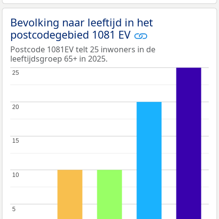
Bevolking naar leeftijd in het
postcodegebied 1081 EV
Postcode 1081EV telt 25 inwoners in de
leeftijdsgroep 65+ in 2025.
25
25
20
20
15
15
10
10
5
5