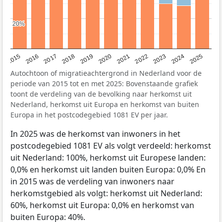
20%
20%
2019
2022
2017
2025
2020
2015
2023
2018
2021
2016
2024
Autochtoon of migratieachtergrond in Nederland voor de
periode van 2015 tot en met 2025: Bovenstaande grafiek
toont de verdeling van de bevolking naar herkomst uit
Nederland, herkomst uit Europa en herkomst van buiten
Europa in het postcodegebied 1081 EV per jaar.
In 2025 was de herkomst van inwoners in het
postcodegebied 1081 EV als volgt verdeeld: herkomst
uit Nederland: 100%, herkomst uit Europese landen:
0,0% en herkomst uit landen buiten Europa: 0,0% En
in 2015 was de verdeling van inwoners naar
herkomstgebied als volgt: herkomst uit Nederland:
60%, herkomst uit Europa: 0,0% en herkomst van
buiten Europa: 40%.