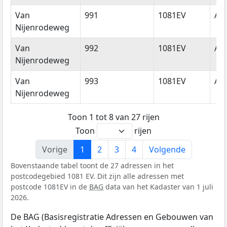
Van
991
1081EV
Am
Nijenrodeweg
Van
992
1081EV
Am
Nijenrodeweg
Van
993
1081EV
Am
Nijenrodeweg
Toon 1 tot 8 van 27 rijen
Toon
rijen
Vorige
1
2
3
4
Volgende
Bovenstaande tabel toont de 27 adressen in het
postcodegebied 1081 EV. Dit zijn alle adressen met
postcode 1081EV in de
BAG
data van het Kadaster van 1 juli
2026.
De BAG (Basisregistratie Adressen en Gebouwen van