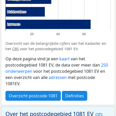
Huishoudens
Huishoudens
Inwoners
Inwoners
20
40
60
Overzicht van de belangrijkste cijfers van het Kadaster en
het
CBS
voor het postcodegebied 1081 EV.
Op deze pagina vind je een
kaart
van het
postcodegebied 1081 EV, de data over meer dan
250
onderwerpen
voor het postcodegebied 1081 EV en
een overzicht van alle
adressen
met postcode
1081EV.
Overzicht postcode 1081
Definities
Over het postcodegebied 1081 EV