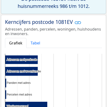
huisnummerreeks 986 t/m 1012.
Kerncijfers postcode 1081EV
Adressen, panden, percelen, woningen, huishoudens
en inwoners.
Grafiek
Tabel
Adressen met postcode
Adressen met postcode
Adressen met woonfunctie
Adressen met woonfunctie
Panden met adres
Panden met adres
Percelen met adres
Percelen met adres
Woningvoorraad
Woningvoorraad