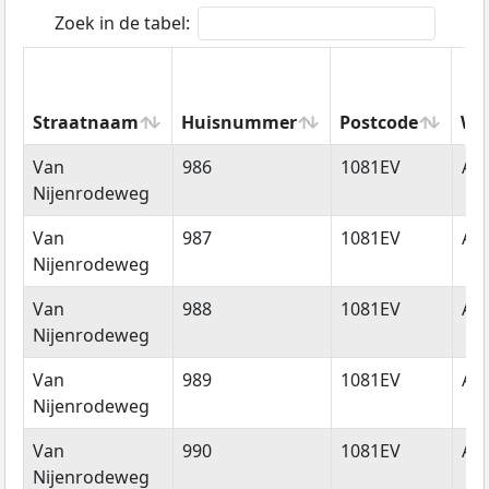
Zoek in de tabel:
Straatnaam
Huisnummer
Postcode
Wo
Straatnaam
Huisnummer
Postcode
Wo
Van
986
1081EV
Am
Nijenrodeweg
Van
987
1081EV
Am
Nijenrodeweg
Van
988
1081EV
Am
Nijenrodeweg
Van
989
1081EV
Am
Nijenrodeweg
Van
990
1081EV
Am
Nijenrodeweg