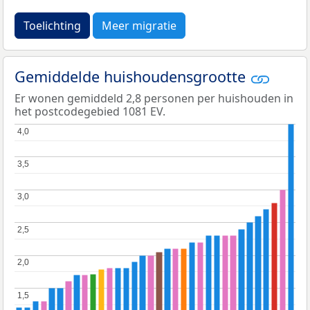
Toelichting
Meer migratie
Gemiddelde huishoudensgrootte
Er wonen gemiddeld 2,8 personen per huishouden in
het postcodegebied 1081 EV.
4,0
4,0
3,5
3,5
3,0
3,0
2,5
2,5
2,0
2,0
1,5
1,5