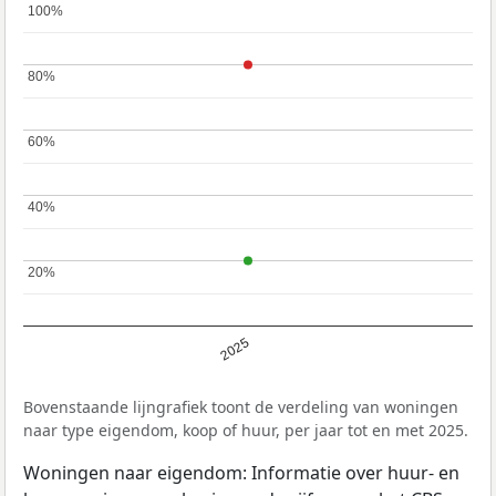
100%
100%
80%
80%
60%
60%
40%
40%
20%
20%
2025
Bovenstaande lijngrafiek toont de verdeling van woningen
naar type eigendom, koop of huur, per jaar tot en met 2025.
Woningen naar eigendom: Informatie over huur- en