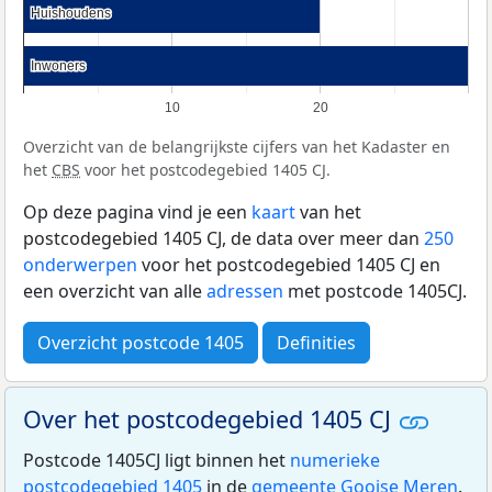
Huishoudens
Huishoudens
Inwoners
Inwoners
10
20
Overzicht van de belangrijkste cijfers van het Kadaster en
het
CBS
voor het postcodegebied 1405 CJ.
Op deze pagina vind je een
kaart
van het
postcodegebied 1405 CJ, de data over meer dan
250
onderwerpen
voor het postcodegebied 1405 CJ en
een overzicht van alle
adressen
met postcode 1405CJ.
Overzicht postcode 1405
Definities
Over het postcodegebied 1405 CJ
Postcode 1405CJ ligt binnen het
numerieke
postcodegebied 1405
in de
gemeente Gooise Meren
.