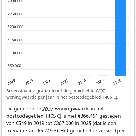
€300.000
€300.000
€250.000
€250.000
€200.000
€200.000
€150.000
€150.000
€100.000
€100.000
€50.000
€50.000
2024
2023
2022
2021
2020
2019
2025
Bovenstaande grafiek toont de gemiddelde
WOZ
woningwaarde per jaar in het postcodegebied 1405 CJ.
De gemiddelde
WOZ
woningwaarde in het
postcodegebied 1405 CJ is met €366.451 gestegen
van €549 in 2019 tot €367.000 in 2025 (dat is een
toename van 66.749%). Het gemiddelde verschil per