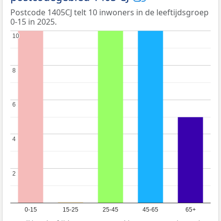
Postcode 1405CJ telt 10 inwoners in de leeftijdsgroep
0-15 in 2025.
10
10
8
8
6
6
4
4
2
2
0-15
15-25
25-45
45-65
65+