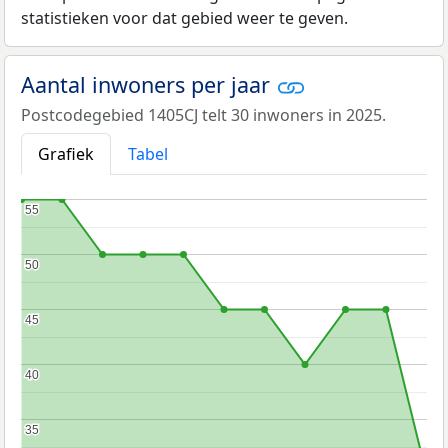
statistieken voor dat gebied weer te geven.
Aantal inwoners per jaar
Postcodegebied 1405CJ telt 30 inwoners in 2025.
Grafiek
Tabel
55
55
50
50
45
45
40
40
35
35