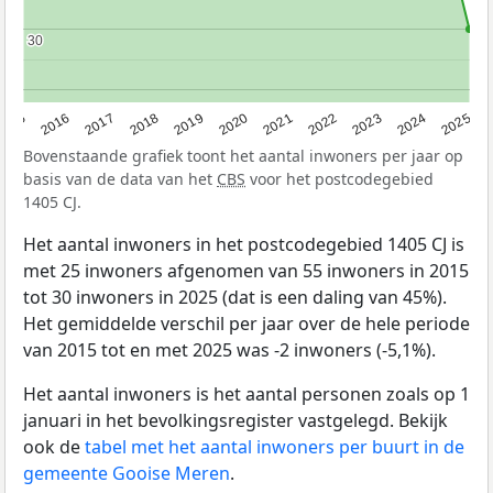
30
30
2015
2016
2017
2018
2019
2020
2021
2022
2023
2024
2025
Bovenstaande grafiek toont het aantal inwoners per jaar op
basis van de data van het
CBS
voor het postcodegebied
1405 CJ.
Het aantal inwoners in het postcodegebied 1405 CJ is
met 25 inwoners afgenomen van 55 inwoners in 2015
tot 30 inwoners in 2025 (dat is een daling van 45%).
Het gemiddelde verschil per jaar over de hele periode
van 2015 tot en met 2025 was -2 inwoners (-5,1%).
Het aantal inwoners is het aantal personen zoals op 1
januari in het bevolkingsregister vastgelegd. Bekijk
ook de
tabel met het aantal inwoners per buurt in de
gemeente Gooise Meren
.