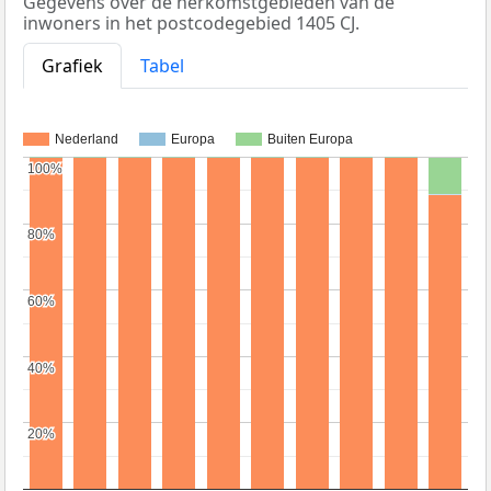
Gegevens over de herkomstgebieden van de
inwoners in het postcodegebied 1405 CJ.
Grafiek
Tabel
Nederland
Europa
Buiten Europa
100%
100%
80%
80%
60%
60%
40%
40%
20%
20%