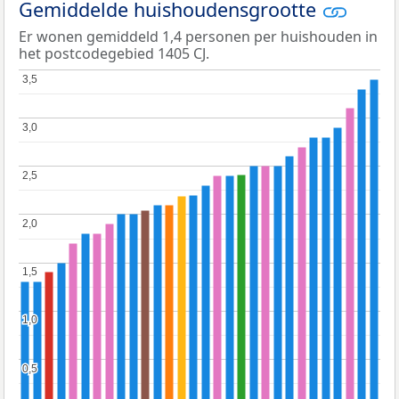
Gemiddelde huishoudensgrootte
Er wonen gemiddeld 1,4 personen per huishouden in
het postcodegebied 1405 CJ.
3,5
3,5
3,0
3,0
2,5
2,5
2,0
2,0
1,5
1,5
1,0
1,0
0,5
0,5