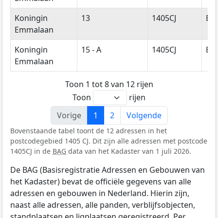
Koningin
13
1405CJ
Bu
Emmalaan
Koningin
15 - A
1405CJ
Bu
Emmalaan
Toon 1 tot 8 van 12 rijen
Toon
rijen
Vorige
1
2
Volgende
Bovenstaande tabel toont de 12 adressen in het
postcodegebied 1405 CJ. Dit zijn alle adressen met postcode
1405CJ in de
BAG
data van het Kadaster van 1 juli 2026.
De BAG (Basisregistratie Adressen en Gebouwen van
het Kadaster) bevat de officiële gegevens van alle
adressen en gebouwen in Nederland. Hierin zijn,
naast alle adressen, alle panden, verblijfsobjecten,
standplaatsen en ligplaatsen geregistreerd. Per