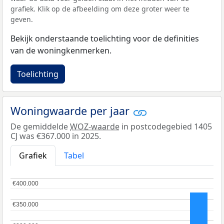
grafiek. Klik op de afbeelding om deze groter weer te
geven.
Bekijk onderstaande toelichting voor de definities
van de woningkenmerken.
Toelichting
Woningwaarde per jaar
De gemiddelde
WOZ-waarde
in postcodegebied 1405
CJ was €367.000 in 2025.
Grafiek
Tabel
€400.000
€400.000
€350.000
€350.000