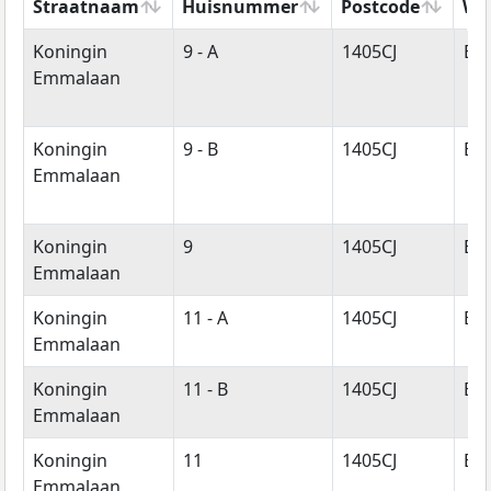
Straatnaam
Huisnummer
Postcode
Wo
Straatnaam
Huisnummer
Postcode
Wo
Koningin
9 - A
1405CJ
Bu
Emmalaan
Koningin
9 - B
1405CJ
Bu
Emmalaan
Koningin
9
1405CJ
Bu
Emmalaan
Koningin
11 - A
1405CJ
Bu
Emmalaan
Koningin
11 - B
1405CJ
Bu
Emmalaan
Koningin
11
1405CJ
Bu
Emmalaan