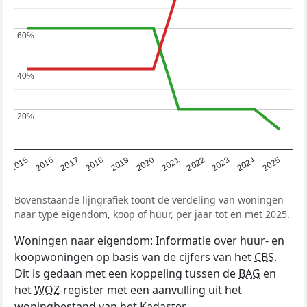
60%
60%
40%
40%
20%
20%
2019
2022
2025
2017
2020
2023
2015
2018
2021
2024
2016
Bovenstaande lijngrafiek toont de verdeling van woningen
naar type eigendom, koop of huur, per jaar tot en met 2025.
Woningen naar eigendom: Informatie over huur- en
koopwoningen op basis van de cijfers van het
CBS
.
Dit is gedaan met een koppeling tussen de
BAG
en
het
WOZ
-register met een aanvulling uit het
woningbestand van het Kadaster.