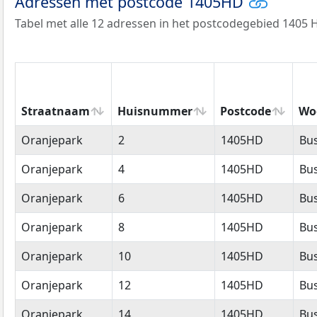
Adressen met postcode 1405HD
Tabel met alle 12 adressen in het postcodegebied 1405 
Straatnaam
Huisnummer
Postcode
Wo
Straatnaam
Huisnummer
Postcode
Wo
Oranjepark
2
1405HD
Bu
Oranjepark
4
1405HD
Bu
Oranjepark
6
1405HD
Bu
Oranjepark
8
1405HD
Bu
Oranjepark
10
1405HD
Bu
Oranjepark
12
1405HD
Bu
Oranjepark
14
1405HD
Bu