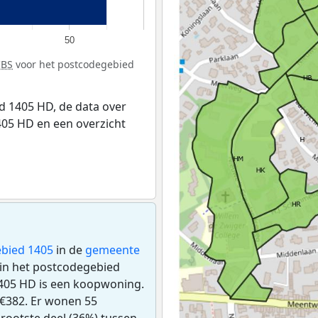
50
CBS
voor het postcodegebied
 1405 HD, de data over
05 HD en een overzicht
bied 1405
in de
gemeente
n in het postcodegebied
405 HD is een koopwoning.
€382. Er wonen 55
rootste deel (36%) tussen