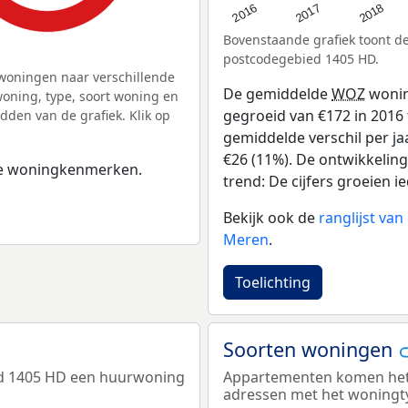
2016
2018
2017
Bovenstaande grafiek toont 
postcodegebied 1405 HD.
woningen naar verschillende
De gemiddelde
WOZ
wonin
ning, type, soort woning en
gegroeid van €172 in 2016 t
dden van de grafiek. Klik op
gemiddelde verschil per ja
€26 (11%). De ontwikkeling
 de woningkenmerken.
trend: De cijfers groeien ie
Bekijk ook de
ranglijst va
Meren
.
Toelichting
Soorten woningen
ed 1405 HD een huurwoning
Appartementen komen het m
adressen met het woningt