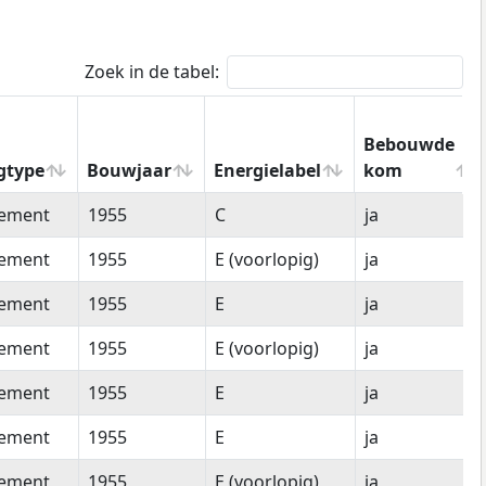
Zoek in de tabel:
Bebouwde
gtype
Bouwjaar
Energielabel
kom
gtype
Bouwjaar
Energielabel
Bebouwde
tement
1955
C
ja
kom
tement
1955
E (voorlopig)
ja
tement
1955
E
ja
tement
1955
E (voorlopig)
ja
tement
1955
E
ja
tement
1955
E
ja
tement
1955
E (voorlopig)
ja