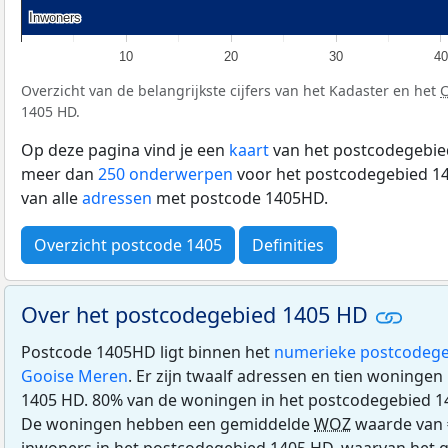
Inwoners
Inwoners
10
20
30
40
Overzicht van de belangrijkste cijfers van het Kadaster en het
1405 HD.
Op deze pagina vind je een
kaart
van het postcodegebied
meer dan
250 onderwerpen
voor het postcodegebied 14
van alle
adressen
met postcode 1405HD.
Overzicht postcode 1405
Definities
Over het postcodegebied 1405 HD
Postcode 1405HD ligt binnen het
numerieke postcodege
Gooise Meren
. Er zijn twaalf adressen en tien woninge
1405 HD. 80% van de woningen in het postcodegebied 1
De woningen hebben een gemiddelde
WOZ
waarde van 
inwoners in het postcodegebied 1405 HD, waarvan het g