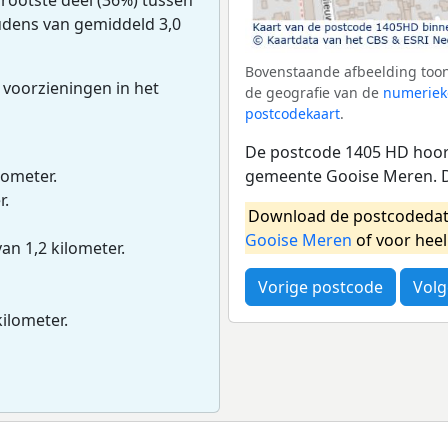
oudens van gemiddeld 3,0
Bovenstaande afbeelding toon
 voorzieningen in het
de geografie van de
numeriek
postcodekaart
.
De postcode 1405 HD hoort
gemeente Gooise Meren. D
lometer.
r.
Download de postcodedat
Gooise Meren
of voor hee
van 1,2 kilometer.
Vorige postcode
Volg
kilometer.