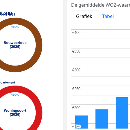
De gemiddelde
WOZ-waar
Grafiek
Tabel
€400
€400
€350
€350
€300
€300
€250
€250
€200
€200
€150
€150