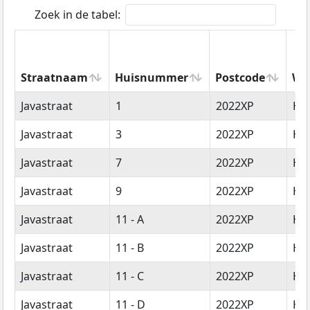
Zoek in de tabel:
Straatnaam
Huisnummer
Postcode
Wo
Straatnaam
Huisnummer
Postcode
Wo
Javastraat
1
2022XP
Ha
Javastraat
3
2022XP
Ha
Javastraat
7
2022XP
Ha
Javastraat
9
2022XP
Ha
Javastraat
11 - A
2022XP
Ha
Javastraat
11 - B
2022XP
Ha
Javastraat
11 - C
2022XP
Ha
Javastraat
11 - D
2022XP
Ha