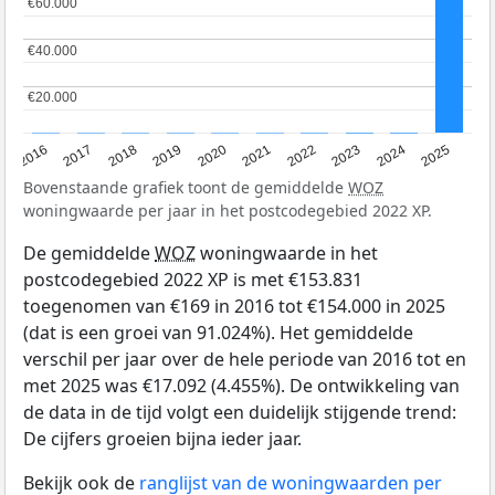
€60.000
€60.000
€40.000
€40.000
€20.000
€20.000
2016
2017
2018
2019
2020
2021
2022
2023
2024
2025
Bovenstaande grafiek toont de gemiddelde
WOZ
woningwaarde per jaar in het postcodegebied 2022 XP.
De gemiddelde
WOZ
woningwaarde in het
postcodegebied 2022 XP is met €153.831
toegenomen van €169 in 2016 tot €154.000 in 2025
(dat is een groei van 91.024%). Het gemiddelde
verschil per jaar over de hele periode van 2016 tot en
met 2025 was €17.092 (4.455%). De ontwikkeling van
de data in de tijd volgt een duidelijk stijgende trend:
De cijfers groeien bijna ieder jaar.
Bekijk ook de
ranglijst van de woningwaarden per