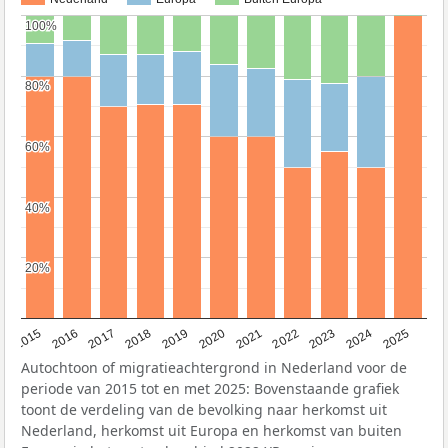
100%
100%
80%
80%
60%
60%
40%
40%
20%
20%
2019
2022
2017
2025
2020
2015
2023
2018
2021
2016
2024
Autochtoon of migratieachtergrond in Nederland voor de
periode van 2015 tot en met 2025: Bovenstaande grafiek
toont de verdeling van de bevolking naar herkomst uit
Nederland, herkomst uit Europa en herkomst van buiten