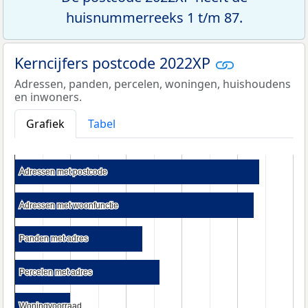
huisnummerreeks 1 t/m 87.
Kerncijfers postcode 2022XP
Adressen, panden, percelen, woningen, huishoudens
en inwoners.
Grafiek
Tabel
Adressen met postcode
Adressen met postcode
Adressen met woonfunctie
Adressen met woonfunctie
Panden met adres
Panden met adres
Percelen met adres
Percelen met adres
Woningvoorraad
Woningvoorraad