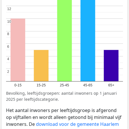
12
12
10
10
8
8
6
6
4
4
2
2
0-15
15-25
25-45
45-65
65+
Bevolking, leeftijdsgroepen: aantal inwoners op 1 januari
2025 per leeftijdscategorie.
Het aantal inwoners per leeftijdsgroep is afgerond
op vijftallen en wordt alleen getoond bij minimaal vijf
inwoners. De
download voor de gemeente Haarlem