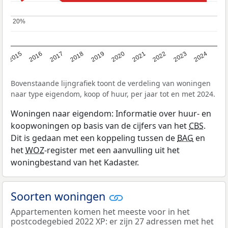
20%
20%
2015
2016
2017
2018
2019
2020
2021
2022
2023
2024
Bovenstaande lijngrafiek toont de verdeling van woningen
naar type eigendom, koop of huur, per jaar tot en met 2024.
Woningen naar eigendom: Informatie over huur- en
koopwoningen op basis van de cijfers van het
CBS
.
Dit is gedaan met een koppeling tussen de
BAG
en
het
WOZ
-register met een aanvulling uit het
woningbestand van het Kadaster.
Soorten woningen
Appartementen komen het meeste voor in het
postcodegebied 2022 XP: er zijn 27 adressen met het