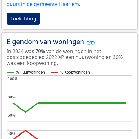
buurt in de gemeente Haarlem
.
Toelichting
Eigendom van woningen
In 2024 was 70% van de woningen in het
postcodegebied 2022 XP een huurwoning en 30%
was een koopwoning.
% Huurwoningen
% Koopwoningen
100%
100%
80%
80%
60%
60%
40%
40%