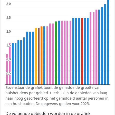
3,0
3,0
2,5
2,5
2,0
2,0
1,5
1,5
1,0
1,0
0,5
0,5
Bovenstaande grafiek toont de gemiddelde grootte van
huishoudens per gebied. Hierbij zijn de gebieden van laag
naar hoog gesorteerd op het gemiddeld aantal personen in
een huishouden. De gegevens gelden voor 2025.
De volgende gebieden worden in de grafiek