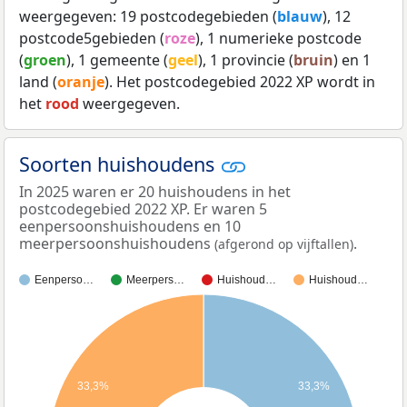
weergegeven: 19 postcodegebieden (
blauw
), 12
postcode5gebieden (
roze
), 1 numerieke postcode
(
groen
), 1 gemeente (
geel
), 1 provincie (
bruin
) en 1
land (
oranje
). Het postcodegebied 2022 XP wordt in
het
rood
weergegeven.
Soorten huishoudens
In 2025 waren er 20 huishoudens in het
postcodegebied 2022 XP. Er waren 5
eenpersoonshuishoudens en 10
meerpersoonshuishoudens
.
(afgerond op vijftallen)
Eenperso…
Meerpers…
Huishoud…
Huishoud…
33,3%
33,3%