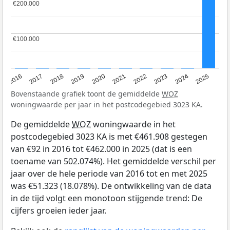
€200.000
€200.000
€100.000
€100.000
2016
2017
2018
2019
2020
2021
2022
2023
2024
2025
Bovenstaande grafiek toont de gemiddelde
WOZ
woningwaarde per jaar in het postcodegebied 3023 KA.
De gemiddelde
WOZ
woningwaarde in het
postcodegebied 3023 KA is met €461.908 gestegen
van €92 in 2016 tot €462.000 in 2025 (dat is een
toename van 502.074%). Het gemiddelde verschil per
jaar over de hele periode van 2016 tot en met 2025
was €51.323 (18.078%). De ontwikkeling van de data
in de tijd volgt een monotoon stijgende trend: De
cijfers groeien ieder jaar.