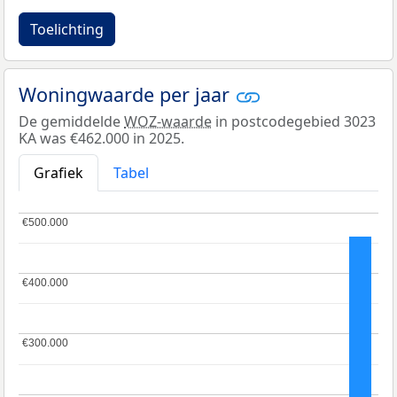
Toelichting
Woningwaarde per jaar
De gemiddelde
WOZ-waarde
in postcodegebied 3023
KA was €462.000 in 2025.
Grafiek
Tabel
€500.000
€500.000
€400.000
€400.000
€300.000
€300.000