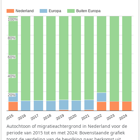
Nederland
Europa
Buiten Europa
100%
100%
80%
80%
60%
60%
40%
40%
20%
20%
2015
2016
2017
2018
2019
2020
2021
2022
2023
2024
Autochtoon of migratieachtergrond in Nederland voor de
periode van 2015 tot en met 2024: Bovenstaande grafiek
toont de verdeling van de bevolking naar herkomst uit