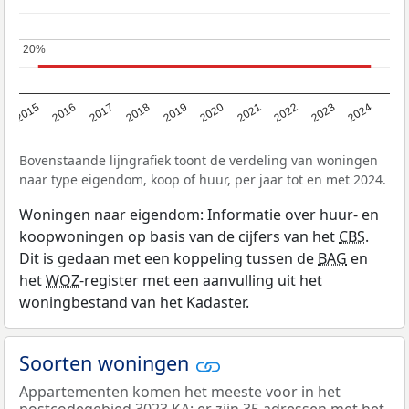
20%
20%
2015
2016
2017
2018
2019
2020
2021
2022
2023
2024
Bovenstaande lijngrafiek toont de verdeling van woningen
naar type eigendom, koop of huur, per jaar tot en met 2024.
Woningen naar eigendom: Informatie over huur- en
koopwoningen op basis van de cijfers van het
CBS
.
Dit is gedaan met een koppeling tussen de
BAG
en
het
WOZ
-register met een aanvulling uit het
woningbestand van het Kadaster.
Soorten woningen
Appartementen komen het meeste voor in het
postcodegebied 3023 KA: er zijn 35 adressen met het