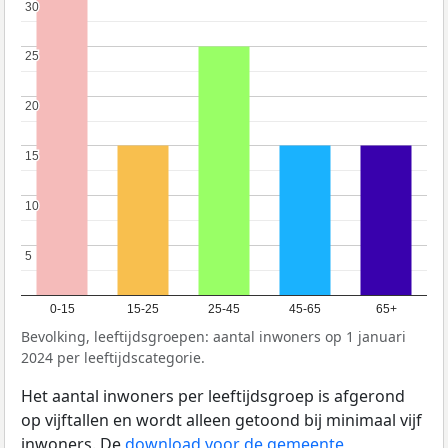
30
30
25
25
20
20
15
15
10
10
5
5
0-15
15-25
25-45
45-65
65+
Bevolking, leeftijdsgroepen: aantal inwoners op 1 januari
2024 per leeftijdscategorie.
Het aantal inwoners per leeftijdsgroep is afgerond
op vijftallen en wordt alleen getoond bij minimaal vijf
inwoners. De
download voor de gemeente