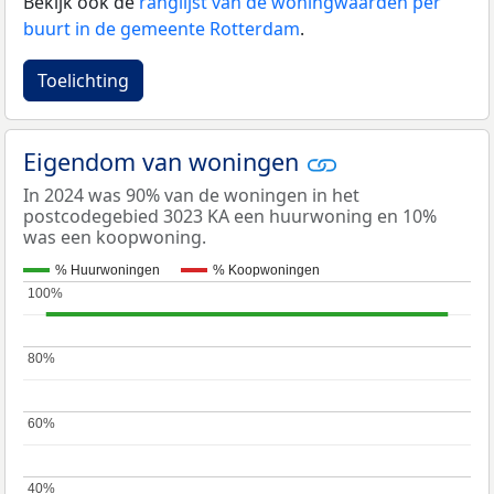
Bekijk ook de
ranglijst van de woningwaarden per
buurt in de gemeente Rotterdam
.
Toelichting
Eigendom van woningen
In 2024 was 90% van de woningen in het
postcodegebied 3023 KA een huurwoning en 10%
was een koopwoning.
% Huurwoningen
% Koopwoningen
100%
100%
80%
80%
60%
60%
40%
40%