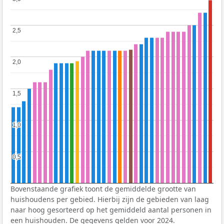
2,5
2,5
2,0
2,0
1,5
1,5
1,0
1,0
0,5
0,5
Bovenstaande grafiek toont de gemiddelde grootte van
huishoudens per gebied. Hierbij zijn de gebieden van laag
naar hoog gesorteerd op het gemiddeld aantal personen in
een huishouden. De gegevens gelden voor 2024.