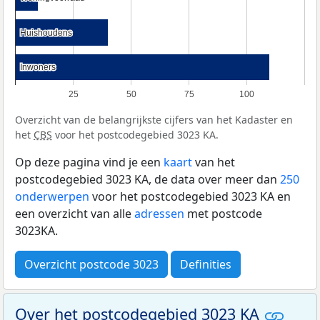
Huishoudens
Huishoudens
Inwoners
Inwoners
25
50
75
100
Overzicht van de belangrijkste cijfers van het Kadaster en
het
CBS
voor het postcodegebied 3023 KA.
Op deze pagina vind je een
kaart
van het
postcodegebied 3023 KA, de data over meer dan
250
onderwerpen
voor het postcodegebied 3023 KA en
een overzicht van alle
adressen
met postcode
3023KA.
Overzicht postcode 3023
Definities
Over het postcodegebied 3023 KA