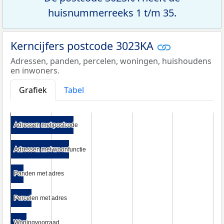
huisnummerreeks 1 t/m 35.
Kerncijfers postcode 3023KA
Adressen, panden, percelen, woningen, huishoudens
en inwoners.
Grafiek
Tabel
Adressen met postcode
Adressen met postcode
Adressen met woonfunctie
Adressen met woonfunctie
Panden met adres
Panden met adres
Percelen met adres
Percelen met adres
Woningvoorraad
Woningvoorraad