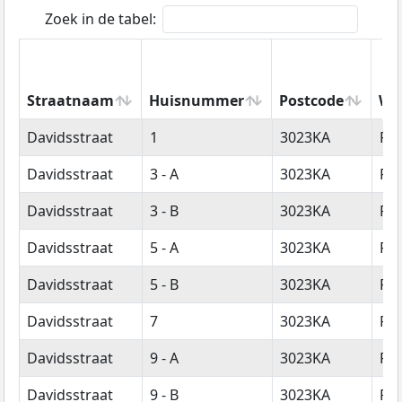
Zoek in de tabel:
Straatnaam
Huisnummer
Postcode
Wo
Straatnaam
Huisnummer
Postcode
Wo
Davidsstraat
1
3023KA
Ro
Davidsstraat
3 - A
3023KA
Ro
Davidsstraat
3 - B
3023KA
Ro
Davidsstraat
5 - A
3023KA
Ro
Davidsstraat
5 - B
3023KA
Ro
Davidsstraat
7
3023KA
Ro
Davidsstraat
9 - A
3023KA
Ro
Davidsstraat
9 - B
3023KA
Ro