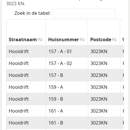
3023 KN.
Zoek in de tabel:
Straatnaam
Huisnummer
Postcode
Wo
Straatnaam
Huisnummer
Postcode
Wo
Hooidrift
157 - A - 01
3023KN
Ro
Hooidrift
157 - A - 02
3023KN
Ro
Hooidrift
157 - B
3023KN
Ro
Hooidrift
159 - A
3023KN
Ro
Hooidrift
159 - B
3023KN
Ro
Hooidrift
161 - A
3023KN
Ro
Hooidrift
161 - B
3023KN
Ro