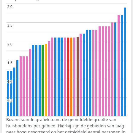
3,0
3,0
2,5
2,5
2,0
2,0
1,5
1,5
1,0
1,0
0,5
0,5
Bovenstaande grafiek toont de gemiddelde grootte van
huishoudens per gebied. Hierbij zijn de gebieden van laag
naar hoog gesorteerd op het gemiddeld aantal personen in