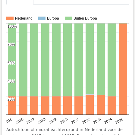
Nederland
Europa
Buiten Europa
100%
100%
80%
80%
60%
60%
40%
40%
20%
20%
2019
2022
2017
2025
2020
2015
2023
2018
2021
2016
2024
Autochtoon of migratieachtergrond in Nederland voor de