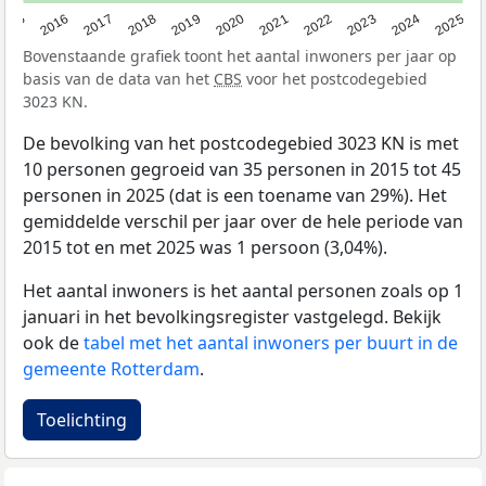
2015
2016
2017
2018
2019
2020
2021
2022
2023
2024
2025
Bovenstaande grafiek toont het aantal inwoners per jaar op
basis van de data van het
CBS
voor het postcodegebied
3023 KN.
De bevolking van het postcodegebied 3023 KN is met
10 personen gegroeid van 35 personen in 2015 tot 45
personen in 2025 (dat is een toename van 29%). Het
gemiddelde verschil per jaar over de hele periode van
2015 tot en met 2025 was 1 persoon (3,04%).
Het aantal inwoners is het aantal personen zoals op 1
januari in het bevolkingsregister vastgelegd. Bekijk
ook de
tabel met het aantal inwoners per buurt in de
gemeente Rotterdam
.
Toelichting