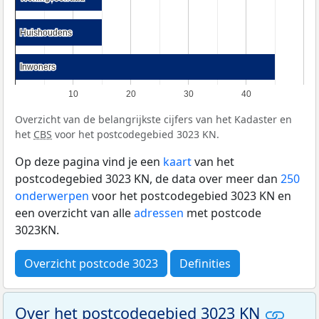
Huishoudens
Huishoudens
Inwoners
Inwoners
10
20
30
40
Overzicht van de belangrijkste cijfers van het Kadaster en
het
CBS
voor het postcodegebied 3023 KN.
Op deze pagina vind je een
kaart
van het
postcodegebied 3023 KN, de data over meer dan
250
onderwerpen
voor het postcodegebied 3023 KN en
een overzicht van alle
adressen
met postcode
3023KN.
Overzicht postcode 3023
Definities
Over het postcodegebied 3023 KN