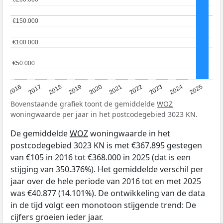
€150.000
€150.000
€100.000
€100.000
€50.000
€50.000
2016
2017
2018
2019
2020
2021
2022
2023
2024
2025
Bovenstaande grafiek toont de gemiddelde
WOZ
woningwaarde per jaar in het postcodegebied 3023 KN.
De gemiddelde
WOZ
woningwaarde in het
postcodegebied 3023 KN is met €367.895 gestegen
van €105 in 2016 tot €368.000 in 2025 (dat is een
stijging van 350.376%). Het gemiddelde verschil per
jaar over de hele periode van 2016 tot en met 2025
was €40.877 (14.101%). De ontwikkeling van de data
in de tijd volgt een monotoon stijgende trend: De
cijfers groeien ieder jaar.