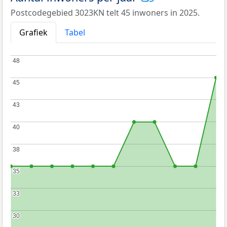
Postcodegebied 3023KN telt 45 inwoners in 2025.
Grafiek
Tabel
48
48
45
45
43
43
40
40
38
38
35
35
33
33
30
30