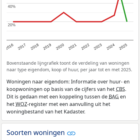
40%
40%
20%
20%
2016
2017
2018
2019
2020
2021
2022
2023
2024
2025
Bovenstaande lijngrafiek toont de verdeling van woningen
naar type eigendom, koop of huur, per jaar tot en met 2025.
Woningen naar eigendom: Informatie over huur- en
koopwoningen op basis van de cijfers van het
CBS
.
Dit is gedaan met een koppeling tussen de
BAG
en
het
WOZ
-register met een aanvulling uit het
woningbestand van het Kadaster.
Soorten woningen