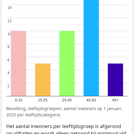
14
14
12
12
10
10
8
8
6
6
4
4
2
2
0-15
15-25
25-45
45-65
65+
Bevolking, leeftijdsgroepen: aantal inwoners op 1 januari
2025 per leeftijdscategorie.
Het aantal inwoners per leeftijdsgroep is afgerond
op vijftallen en wordt alleen getoond bij minimaal vijf