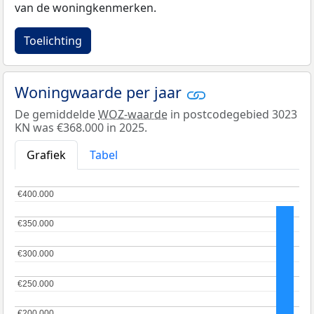
van de woningkenmerken.
Toelichting
Woningwaarde per jaar
De gemiddelde
WOZ-waarde
in postcodegebied 3023
KN was €368.000 in 2025.
Grafiek
Tabel
€400.000
€400.000
€350.000
€350.000
€300.000
€300.000
€250.000
€250.000
€200.000
€200.000