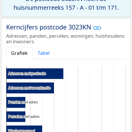
huisnummerreeks 157 - A - 01 t/m 171.
Kerncijfers postcode 3023KN
Adressen, panden, percelen, woningen, huishoudens
en inwoners.
Grafiek
Tabel
Adressen met postcode
Adressen met postcode
Adressen met woonfunctie
Adressen met woonfunctie
Panden met adres
Panden met adres
Percelen met adres
Percelen met adres
Woningvoorraad
Woningvoorraad