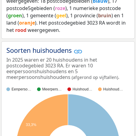
weergegeven: 18 postcodegebieden (
blauw
), 17
postcode5gebieden (
roze
), 1 numerieke postcode
(
groen
), 1 gemeente (
geel
), 1 provincie (
bruin
) en 1
land (
oranje
). Het postcodegebied 3023 RA wordt in
het
rood
weergegeven.
Soorten huishoudens
In 2025 waren er 20 huishoudens in het
postcodegebied 3023 RA. Er waren 10
eenpersoonshuishoudens en 5
meerpersoonshuishoudens
.
(afgerond op vijftallen)
Eenperso…
Meerpers…
Huishoud…
Huishoud…
33,3%