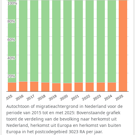
100%
100%
80%
80%
60%
60%
40%
40%
20%
20%
2019
2022
2017
2025
2020
2015
2023
2018
2021
2016
2024
Autochtoon of migratieachtergrond in Nederland voor de
periode van 2015 tot en met 2025: Bovenstaande grafiek
toont de verdeling van de bevolking naar herkomst uit
Nederland, herkomst uit Europa en herkomst van buiten
Europa in het postcodegebied 3023 RA per jaar.