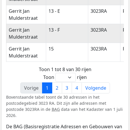
Gerrit Jan
13 - E
3023RA
Ro
Mulderstraat
Gerrit Jan
13 - F
3023RA
Ro
Mulderstraat
Gerrit Jan
15
3023RA
Ro
Mulderstraat
Toon 1 tot 8 van 30 rijen
Toon
rijen
Vorige
1
2
3
4
Volgende
Bovenstaande tabel toont de 30 adressen in het
postcodegebied 3023 RA. Dit zijn alle adressen met
postcode 3023RA in de
BAG
data van het Kadaster van 1 juli
2026.
De BAG (Basisregistratie Adressen en Gebouwen van