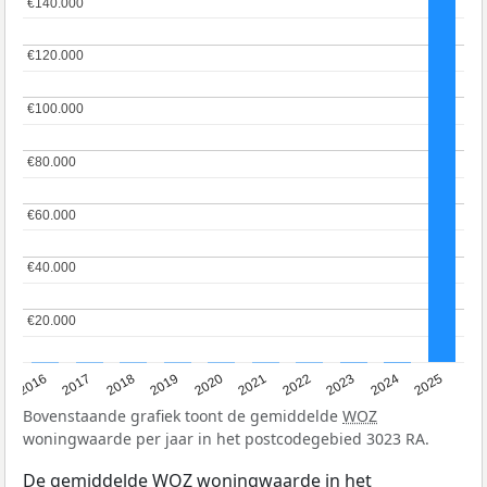
€140.000
€140.000
€120.000
€120.000
€100.000
€100.000
€80.000
€80.000
€60.000
€60.000
€40.000
€40.000
€20.000
€20.000
2016
2017
2018
2019
2020
2021
2022
2023
2024
2025
Bovenstaande grafiek toont de gemiddelde
WOZ
woningwaarde per jaar in het postcodegebied 3023 RA.
De gemiddelde
WOZ
woningwaarde in het