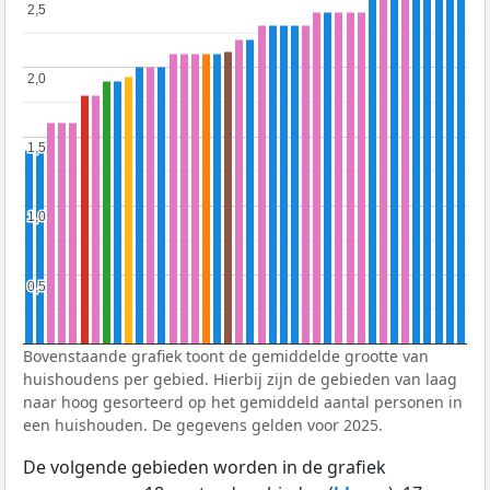
2,5
2,5
2,0
2,0
1,5
1,5
1,0
1,0
0,5
0,5
Bovenstaande grafiek toont de gemiddelde grootte van
huishoudens per gebied. Hierbij zijn de gebieden van laag
naar hoog gesorteerd op het gemiddeld aantal personen in
een huishouden. De gegevens gelden voor 2025.
De volgende gebieden worden in de grafiek