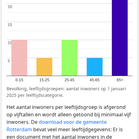
20
20
15
15
10
10
5
5
0-15
15-25
25-45
45-65
65+
Bevolking, leeftijdsgroepen: aantal inwoners op 1 januari
2025 per leeftijdscategorie.
Het aantal inwoners per leeftijdsgroep is afgerond
op vijftallen en wordt alleen getoond bij minimaal vijf
inwoners. De
download voor de gemeente
Rotterdam
bevat veel meer leeftijdgegevens: Er is
een document met het aantal inwoners in de