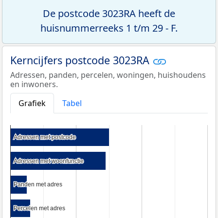
De postcode 3023RA heeft de
huisnummerreeks 1 t/m 29 - F.
Kerncijfers postcode 3023RA
Adressen, panden, percelen, woningen, huishoudens
en inwoners.
Grafiek
Tabel
Adressen met postcode
Adressen met postcode
Adressen met woonfunctie
Adressen met woonfunctie
Panden met adres
Panden met adres
Percelen met adres
Percelen met adres