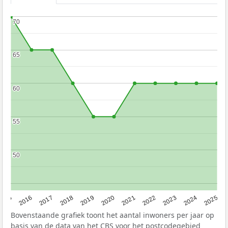
70
70
65
65
60
60
55
55
50
50
2015
2016
2017
2018
2019
2020
2021
2022
2023
2024
2025
Bovenstaande grafiek toont het aantal inwoners per jaar op
basis van de data van het
CBS
voor het postcodegebied