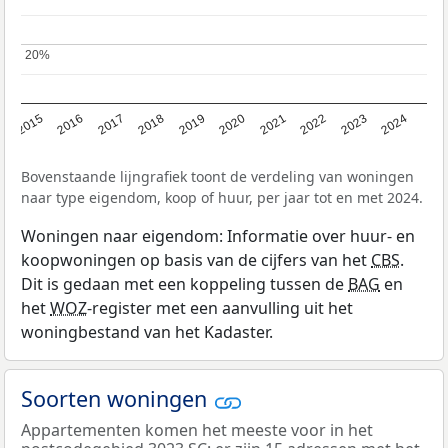
20%
20%
2015
2016
2017
2018
2019
2020
2021
2022
2023
2024
Bovenstaande lijngrafiek toont de verdeling van woningen
naar type eigendom, koop of huur, per jaar tot en met 2024.
Woningen naar eigendom: Informatie over huur- en
koopwoningen op basis van de cijfers van het
CBS
.
Dit is gedaan met een koppeling tussen de
BAG
en
het
WOZ
-register met een aanvulling uit het
woningbestand van het Kadaster.
Soorten woningen
Appartementen komen het meeste voor in het