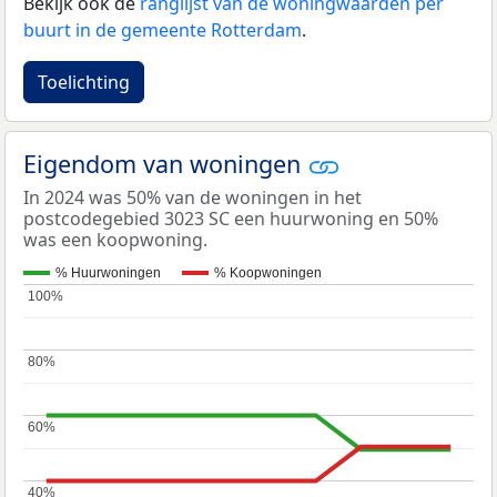
Bekijk ook de
ranglijst van de woningwaarden per
buurt in de gemeente Rotterdam
.
Toelichting
Eigendom van woningen
In 2024 was 50% van de woningen in het
postcodegebied 3023 SC een huurwoning en 50%
was een koopwoning.
% Huurwoningen
% Koopwoningen
100%
100%
80%
80%
60%
60%
40%
40%