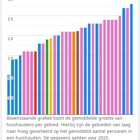
2,5
2,5
2,0
2,0
1,5
1,5
1,0
1,0
0,5
0,5
Bovenstaande grafiek toont de gemiddelde grootte van
huishoudens per gebied. Hierbij zijn de gebieden van laag
naar hoog gesorteerd op het gemiddeld aantal personen in
een huishouden. De gegevens gelden voor 2025.