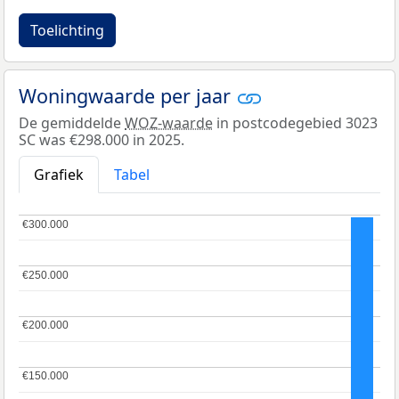
Toelichting
Woningwaarde per jaar
De gemiddelde
WOZ-waarde
in postcodegebied 3023
SC was €298.000 in 2025.
Grafiek
Tabel
€300.000
€300.000
€250.000
€250.000
€200.000
€200.000
€150.000
€150.000