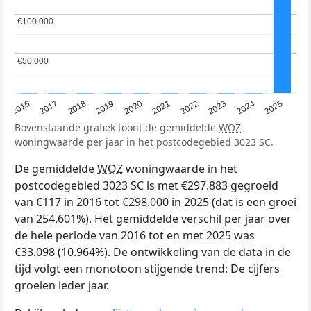
€100.000
€100.000
€50.000
€50.000
2016
2017
2018
2019
2020
2021
2022
2023
2024
2025
Bovenstaande grafiek toont de gemiddelde
WOZ
woningwaarde per jaar in het postcodegebied 3023 SC.
De gemiddelde
WOZ
woningwaarde in het
postcodegebied 3023 SC is met €297.883 gegroeid
van €117 in 2016 tot €298.000 in 2025 (dat is een groei
van 254.601%). Het gemiddelde verschil per jaar over
de hele periode van 2016 tot en met 2025 was
€33.098 (10.964%). De ontwikkeling van de data in de
tijd volgt een monotoon stijgende trend: De cijfers
groeien ieder jaar.