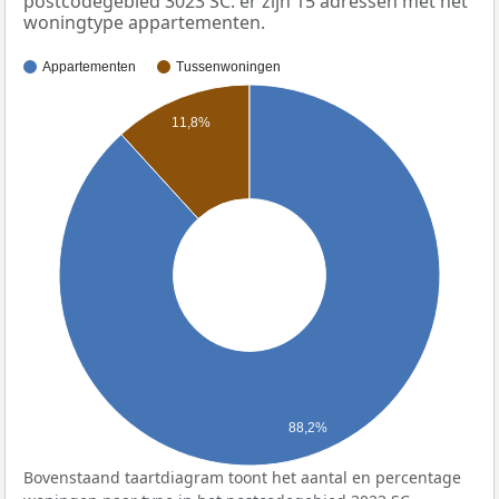
postcodegebied 3023 SC: er zijn 15 adressen met het
woningtype appartementen.
Appartementen
Tussenwoningen
11,8%
88,2%
Bovenstaand taartdiagram toont het aantal en percentage