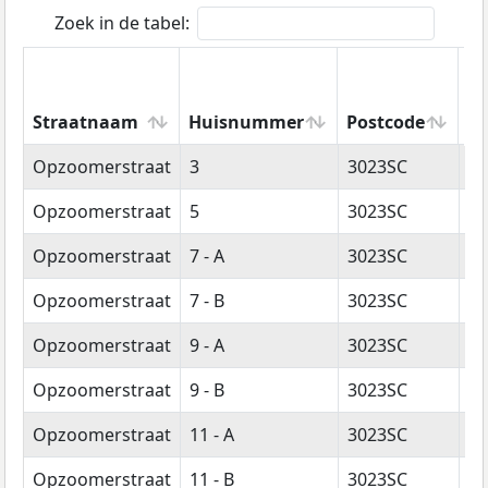
Zoek in de tabel:
Straatnaam
Huisnummer
Postcode
W
Straatnaam
Huisnummer
Postcode
W
Opzoomerstraat
3
3023SC
R
Opzoomerstraat
5
3023SC
R
Opzoomerstraat
7 - A
3023SC
R
Opzoomerstraat
7 - B
3023SC
R
Opzoomerstraat
9 - A
3023SC
R
Opzoomerstraat
9 - B
3023SC
R
Opzoomerstraat
11 - A
3023SC
R
Opzoomerstraat
11 - B
3023SC
R