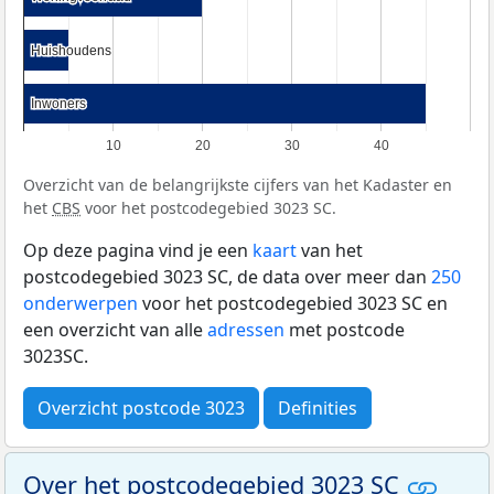
Huishoudens
Huishoudens
Inwoners
Inwoners
10
20
30
40
Overzicht van de belangrijkste cijfers van het Kadaster en
het
CBS
voor het postcodegebied 3023 SC.
Op deze pagina vind je een
kaart
van het
postcodegebied 3023 SC, de data over meer dan
250
onderwerpen
voor het postcodegebied 3023 SC en
een overzicht van alle
adressen
met postcode
3023SC.
Overzicht postcode 3023
Definities
Over het postcodegebied 3023 SC