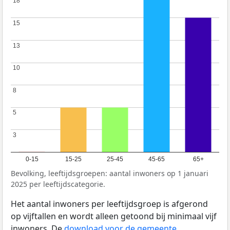
18
18
15
15
13
13
10
10
8
8
5
5
3
3
0-15
15-25
25-45
45-65
65+
Bevolking, leeftijdsgroepen: aantal inwoners op 1 januari
2025 per leeftijdscategorie.
Het aantal inwoners per leeftijdsgroep is afgerond
op vijftallen en wordt alleen getoond bij minimaal vijf
inwoners. De
download voor de gemeente