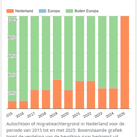
Nederland
Europa
Buiten Europa
100%
100%
80%
80%
60%
60%
40%
40%
20%
20%
2019
2022
2017
2025
2020
2015
2023
2018
2021
2016
2024
Autochtoon of migratieachtergrond in Nederland voor de
periode van 2015 tot en met 2025: Bovenstaande grafiek
toont de verdeling van de bevolking naar herkomst uit