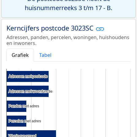
huisnummerreeks 3 t/m 17 - B.
Kerncijfers postcode 3023SC
Adressen, panden, percelen, woningen, huishoudens
en inwoners.
Grafiek
Tabel
Adressen met postcode
Adressen met postcode
Adressen met woonfunctie
Adressen met woonfunctie
Panden met adres
Panden met adres
Percelen met adres
Percelen met adres
Woningvoorraad
Woningvoorraad