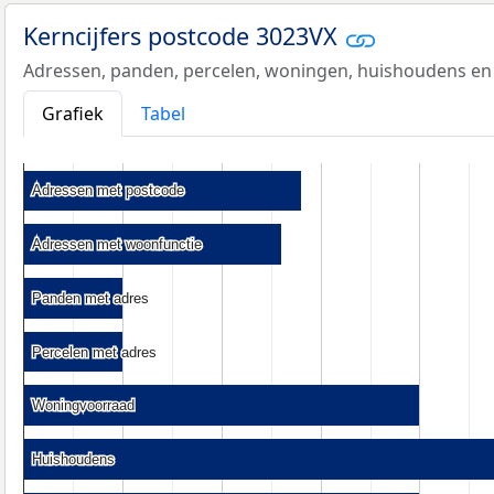
Kerncijfers postcode 3023VX
Adressen, panden, percelen, woningen, huishoudens en
Grafiek
Tabel
Adressen met postcode
Adressen met postcode
Adressen met woonfunctie
Adressen met woonfunctie
Panden met adres
Panden met adres
Percelen met adres
Percelen met adres
Woningvoorraad
Woningvoorraad
Huishoudens
Huishoudens