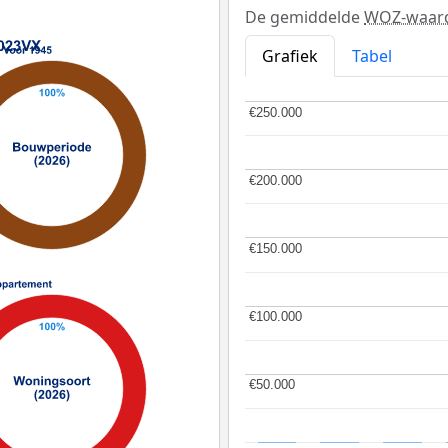
De gemiddelde
WOZ-waar
Grafiek
Tabel
€250.000
€250.000
€200.000
€200.000
€150.000
€150.000
€100.000
€100.000
€50.000
€50.000