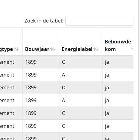
Zoek in de tabel:
Bebouwde
gtype
Bouwjaar
Energielabel
kom
gtype
Bouwjaar
Energielabel
Bebouwde
tement
1899
C
ja
kom
tement
1899
A
ja
tement
1899
D
ja
tement
1899
A
ja
tement
1899
C
ja
tement
1899
C
ja
tement
1899
C
ja