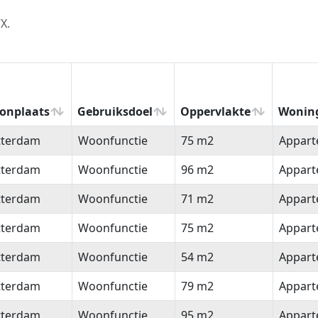
X.
onplaats
Gebruiksdoel
Oppervlakte
Wonin
onplaats
Gebruiksdoel
Oppervlakte
Wonin
tterdam
Woonfunctie
75 m2
Appar
tterdam
Woonfunctie
96 m2
Appar
tterdam
Woonfunctie
71 m2
Appar
tterdam
Woonfunctie
75 m2
Appar
tterdam
Woonfunctie
54 m2
Appar
tterdam
Woonfunctie
79 m2
Appar
tterdam
Woonfunctie
95 m2
Appar