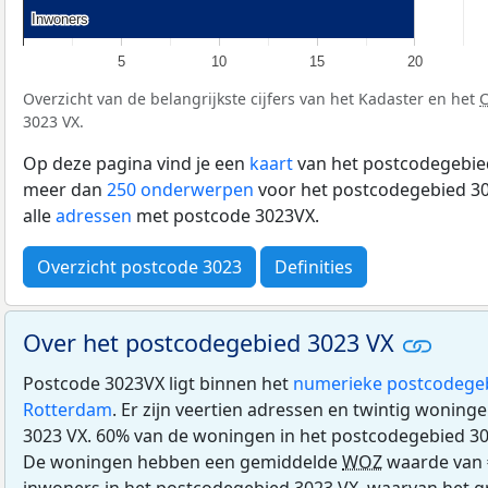
Inwoners
Inwoners
5
10
15
20
Overzicht van de belangrijkste cijfers van het Kadaster en het
3023 VX.
Op deze pagina vind je een
kaart
van het postcodegebied
meer dan
250 onderwerpen
voor het postcodegebied 30
alle
adressen
met postcode 3023VX.
Overzicht postcode 3023
Definities
Over het postcodegebied 3023 VX
Postcode 3023VX ligt binnen het
numerieke postcodege
Rotterdam
. Er zijn veertien adressen en twintig woning
3023 VX. 60% van de woningen in het postcodegebied 30
De woningen hebben een gemiddelde
WOZ
waarde van 
inwoners in het postcodegebied 3023 VX, waarvan het gr