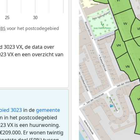
25
30
CBS
voor het postcodegebied
 3023 VX, de data over
23 VX en een overzicht van
bied 3023
in de
gemeente
en in het postcodegebied
23 VX is een huurwoning.
€209.000. Er wonen twintig
ootste deel (50%) tussen