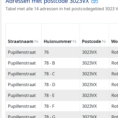
Adressen met postcode 3023VX
Tabel met alle 14 adressen in het postcodegebied 3023 V
Straatnaam
Huisnummer
Postcode
Wo
Straatnaam
Huisnummer
Postcode
Wo
Pupillenstraat
76
3023VX
Ro
Pupillenstraat
78 - B
3023VX
Ro
Pupillenstraat
78 - C
3023VX
Ro
Pupillenstraat
78 - D
3023VX
Ro
Pupillenstraat
78 - E
3023VX
Ro
Pupillenstraat
78 - F
3023VX
Ro
Pupillenstraat
78 - G
3023VX
Ro