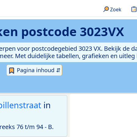
Zoek
eken
postcode 3023VX
erpen voor postcodegebied 3023 VX. Bekijk de da
er. Met duidelijke tabellen, grafieken en uitleg
Pagina inhoud ⇵
illenstraat
in
eks 76 t/m 94 - B.