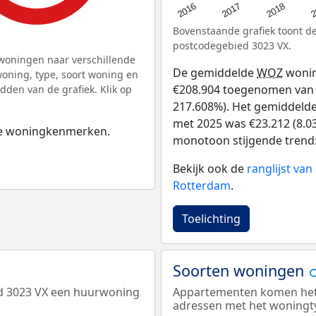
2
2016
2018
2017
Bovenstaande grafiek toont 
postcodegebied 3023 VX.
woningen naar verschillende
De gemiddelde
WOZ
wonin
ning, type, soort woning en
€208.904 toegenomen van €
dden van de grafiek. Klik op
217.608%). Het gemiddelde 
met 2025 was €23.212 (8.03
 de woningkenmerken.
monotoon stijgende trend: D
Bekijk ook de
ranglijst va
Rotterdam
.
Toelichting
Soorten woningen
ed 3023 VX een huurwoning
Appartementen komen het m
adressen met het woningt