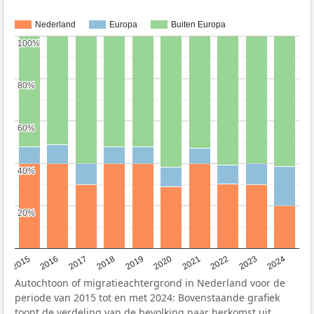
Nederland
Europa
Buiten Europa
100%
100%
80%
80%
60%
60%
40%
40%
20%
20%
2015
2016
2017
2018
2019
2020
2021
2022
2023
2024
Autochtoon of migratieachtergrond in Nederland voor de
periode van 2015 tot en met 2024: Bovenstaande grafiek
toont de verdeling van de bevolking naar herkomst uit