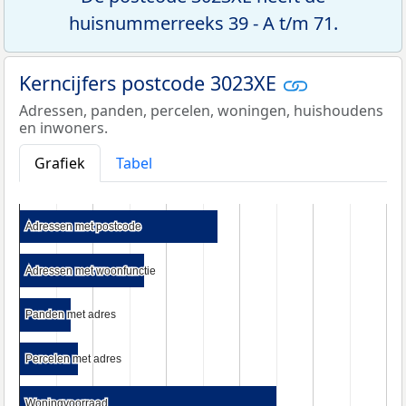
huisnummerreeks 39 - A t/m 71.
Kerncijfers postcode 3023XE
Adressen, panden, percelen, woningen, huishoudens
en inwoners.
Grafiek
Tabel
Adressen met postcode
Adressen met postcode
Adressen met woonfunctie
Adressen met woonfunctie
Panden met adres
Panden met adres
Percelen met adres
Percelen met adres
Woningvoorraad
Woningvoorraad