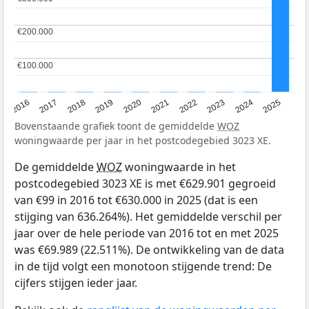
€200.000
€200.000
€100.000
€100.000
2016
2017
2018
2019
2020
2021
2022
2023
2024
2025
Bovenstaande grafiek toont de gemiddelde
WOZ
woningwaarde per jaar in het postcodegebied 3023 XE.
De gemiddelde
WOZ
woningwaarde in het
postcodegebied 3023 XE is met €629.901 gegroeid
van €99 in 2016 tot €630.000 in 2025 (dat is een
stijging van 636.264%). Het gemiddelde verschil per
jaar over de hele periode van 2016 tot en met 2025
was €69.989 (22.511%). De ontwikkeling van de data
in de tijd volgt een monotoon stijgende trend: De
cijfers stijgen ieder jaar.