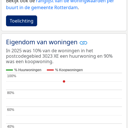
Bekijk ook de
ranglijst van de woningwaarden per
buurt in de gemeente Rotterdam
.
Toelichting
Eigendom van woningen
In 2025 was 10% van de woningen in het
postcodegebied 3023 XE een huurwoning en 90%
was een koopwoning.
% Huurwoningen
% Koopwoningen
100%
100%
80%
80%
60%
60%
40%
40%