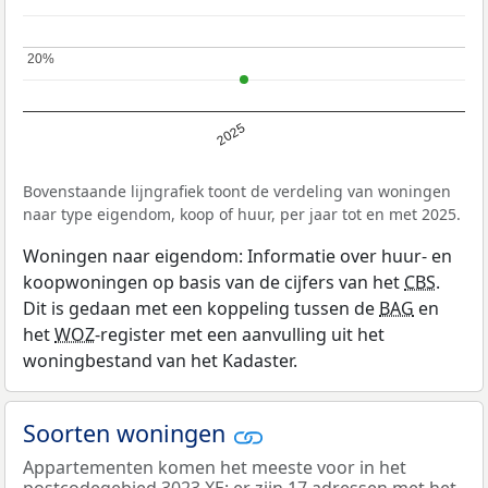
20%
20%
2025
Bovenstaande lijngrafiek toont de verdeling van woningen
naar type eigendom, koop of huur, per jaar tot en met 2025.
Woningen naar eigendom: Informatie over huur- en
koopwoningen op basis van de cijfers van het
CBS
.
Dit is gedaan met een koppeling tussen de
BAG
en
het
WOZ
-register met een aanvulling uit het
woningbestand van het Kadaster.
Soorten woningen
Appartementen komen het meeste voor in het
postcodegebied 3023 XE: er zijn 17 adressen met het