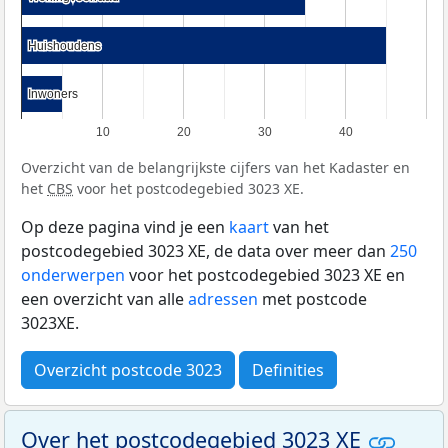
Huishoudens
Huishoudens
Inwoners
Inwoners
10
20
30
40
Overzicht van de belangrijkste cijfers van het Kadaster en
het
CBS
voor het postcodegebied 3023 XE.
Op deze pagina vind je een
kaart
van het
postcodegebied 3023 XE, de data over meer dan
250
onderwerpen
voor het postcodegebied 3023 XE en
een overzicht van alle
adressen
met postcode
3023XE.
Overzicht postcode 3023
Definities
Over het postcodegebied 3023 XE