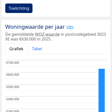
Toelichting
Woningwaarde per jaar
De gemiddelde
WOZ-waarde
in postcodegebied 3023
XE was €630.000 in 2025.
Grafiek
Tabel
€700.000
€700.000
€600.000
€600.000
€500.000
€500.000
€400.000
€400.000
€300.000
€300.000