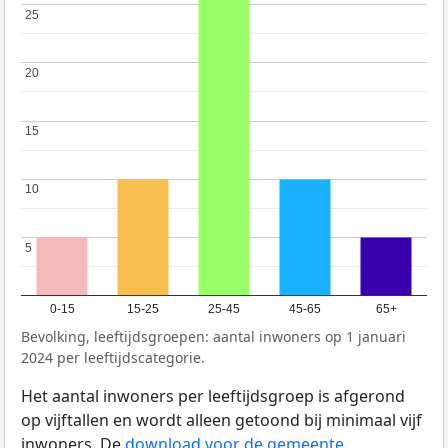
25
25
20
20
15
15
10
10
5
5
0-15
15-25
25-45
45-65
65+
Bevolking, leeftijdsgroepen: aantal inwoners op 1 januari
2024 per leeftijdscategorie.
Het aantal inwoners per leeftijdsgroep is afgerond
op vijftallen en wordt alleen getoond bij minimaal vijf
inwoners. De
download voor de gemeente