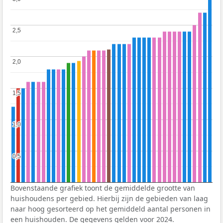
2,5
2,5
2,0
2,0
1,5
1,5
1,0
1,0
0,5
0,5
Bovenstaande grafiek toont de gemiddelde grootte van
huishoudens per gebied. Hierbij zijn de gebieden van laag
naar hoog gesorteerd op het gemiddeld aantal personen in
een huishouden. De gegevens gelden voor 2024.