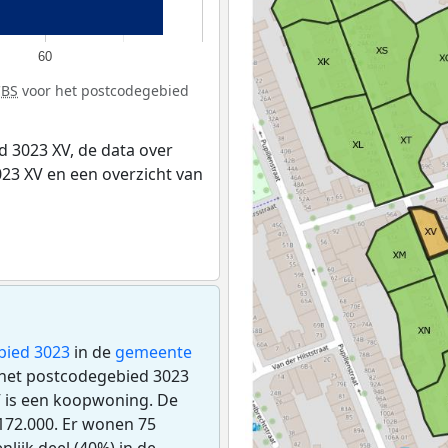
60
CBS
voor het postcodegebied
 3023 XV, de data over
23 XV en een overzicht van
bied 3023
in de
gemeente
n het postcodegebied 3023
V is een koopwoning. De
172.000. Er wonen 75
lijk deel (40%) in de