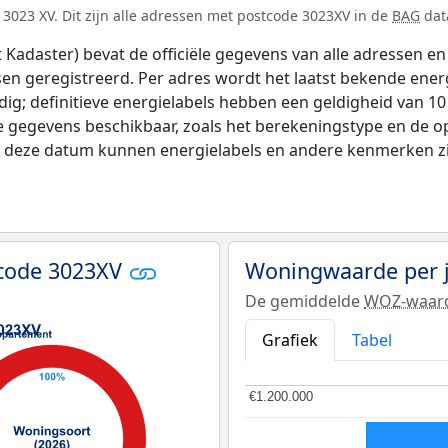
3023 XV. Dit zijn alle adressen met postcode 3023XV in de
BAG
data
adaster) bevat de officiële gegevens van alle adressen en 
tsen geregistreerd. Per adres wordt het laatst bekende ener
ldig; definitieve energielabels hebben een geldigheid van 1
e gegevens beschikbaar, zoals het berekeningstype en de 
na deze datum kunnen energielabels en andere kenmerken zij
tcode 3023XV
Woningwaarde per 
De gemiddelde
WOZ-waar
Grafiek
Tabel
€1.200.000
€1.200.000