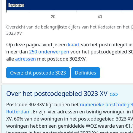
Inwoners
Inwoners
20
40
Overzicht van de belangrijkste cijfers van het Kadaster en het
3023 XV.
Op deze pagina vind je een
kaart
van het postcodegebied
meer dan
250 onderwerpen
voor het postcodegebied 30
alle
adressen
met postcode 3023XV.
Overzicht postcode 3023
Definities
Over het postcodegebied 3023 XV
Postcode 3023XV ligt binnen het
numerieke postcodege
Rotterdam
. Er zijn vier adressen en twintig woningen i
XV. 60% van de woningen in het postcodegebied 3023 X
woningen hebben een gemiddelde
WOZ
waarde van €1.
inwoners in het postcodegebied 3023 XV, met een aanzien