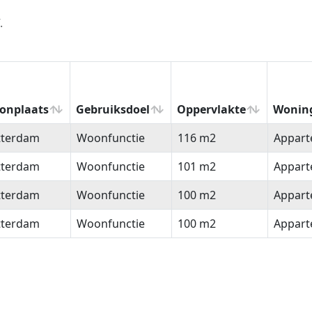
.
onplaats
Gebruiksdoel
Oppervlakte
Wonin
onplaats
Gebruiksdoel
Oppervlakte
Wonin
tterdam
Woonfunctie
116 m2
Appar
tterdam
Woonfunctie
101 m2
Appar
tterdam
Woonfunctie
100 m2
Appar
tterdam
Woonfunctie
100 m2
Appar