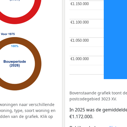
€1.150.000
€1.150.000
€1.100.000
€1.100.000
€1.050.000
€1.050.000
€1.000.000
€1.000.000
Bovenstaande grafiek toont 
postcodegebied 3023 XV.
woningen naar verschillende
In 2025 was de gemiddeld
ning, type, soort woning en
€1.172.000.
dden van de grafiek. Klik op