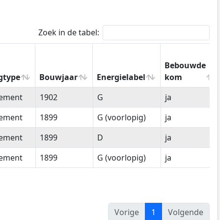
Zoek in de tabel:
Bebouwde
gtype
Bouwjaar
Energielabel
kom
gtype
Bouwjaar
Energielabel
Bebouwde
tement
1902
G
ja
kom
tement
1899
G (voorlopig)
ja
tement
1899
D
ja
tement
1899
G (voorlopig)
ja
Vorige
1
Volgende