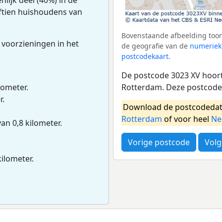
ijftien huishoudens van
Bovenstaande afbeelding toon
 voorzieningen in het
de geografie van de
numeriek
postcodekaart
.
De postcode 3023 XV hoort
Rotterdam. Deze postcode 
lometer.
r.
Download de postcodedat
Rotterdam
of voor heel
Ne
van 0,8 kilometer.
Vorige postcode
Volg
kilometer.