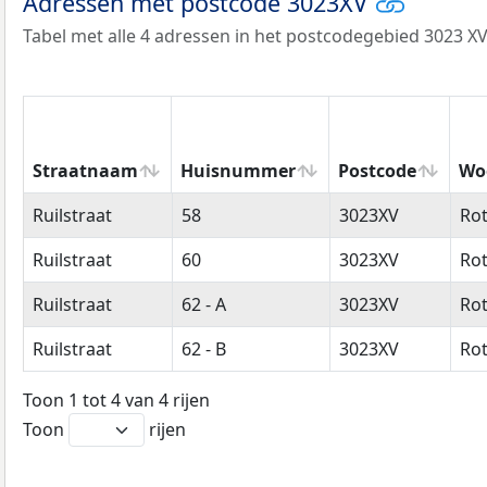
Adressen met postcode 3023XV
Tabel met alle 4 adressen in het postcodegebied 3023 XV
Straatnaam
Huisnummer
Postcode
Wo
Straatnaam
Huisnummer
Postcode
Wo
Ruilstraat
58
3023XV
Ro
Ruilstraat
60
3023XV
Ro
Ruilstraat
62 - A
3023XV
Ro
Ruilstraat
62 - B
3023XV
Ro
Toon 1 tot 4 van 4 rijen
Toon
rijen