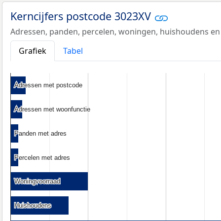
Kerncijfers postcode 3023XV
Adressen, panden, percelen, woningen, huishoudens en
Grafiek
Tabel
Adressen met postcode
Adressen met postcode
Adressen met woonfunctie
Adressen met woonfunctie
Panden met adres
Panden met adres
Percelen met adres
Percelen met adres
Woningvoorraad
Woningvoorraad
Huishoudens
Huishoudens