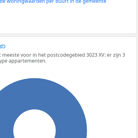
n de woningwaarden per buurt in de gemeente
eeste voor in het postcodegebied 3023 XV: er zijn 3
ype appartementen.
100%