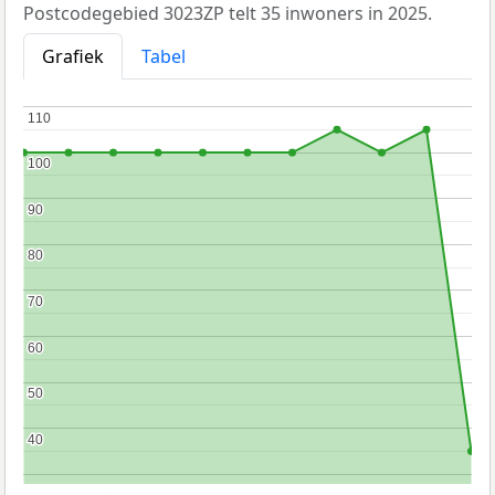
Postcodegebied 3023ZP telt 35 inwoners in 2025.
Grafiek
Tabel
110
110
100
100
90
90
80
80
70
70
60
60
50
50
40
40