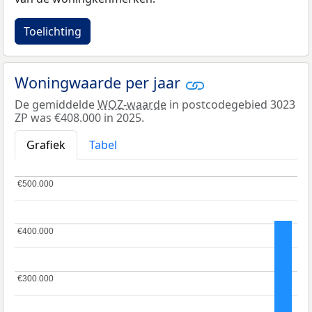
Toelichting
Woningwaarde per jaar
De gemiddelde
WOZ-waarde
in postcodegebied 3023
ZP was €408.000 in 2025.
Grafiek
Tabel
€500.000
€500.000
€400.000
€400.000
€300.000
€300.000