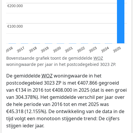
€200.000
€200.000
€100.000
€100.000
2016
2017
2018
2019
2020
2021
2022
2023
2024
2025
Bovenstaande grafiek toont de gemiddelde
WOZ
woningwaarde per jaar in het postcodegebied 3023 ZP.
De gemiddelde
WOZ
woningwaarde in het
postcodegebied 3023 ZP is met €407.866 gegroeid
van €134 in 2016 tot €408.000 in 2025 (dat is een groei
van 304.378%). Het gemiddelde verschil per jaar over
de hele periode van 2016 tot en met 2025 was
€45.318 (12.155%). De ontwikkeling van de data in de
tijd volgt een monotoon stijgende trend: De cijfers
stijgen ieder jaar.