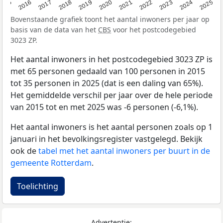
2015
2016
2017
2018
2019
2020
2021
2022
2023
2024
2025
Bovenstaande grafiek toont het aantal inwoners per jaar op
basis van de data van het
CBS
voor het postcodegebied
3023 ZP.
Het aantal inwoners in het postcodegebied 3023 ZP is
met 65 personen gedaald van 100 personen in 2015
tot 35 personen in 2025 (dat is een daling van 65%).
Het gemiddelde verschil per jaar over de hele periode
van 2015 tot en met 2025 was -6 personen (-6,1%).
Het aantal inwoners is het aantal personen zoals op 1
januari in het bevolkingsregister vastgelegd. Bekijk
ook de
tabel met het aantal inwoners per buurt in de
gemeente Rotterdam
.
Toelichting
Advertentie: