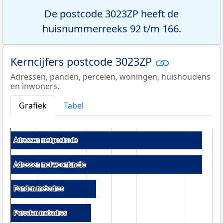
De postcode 3023ZP heeft de
huisnummerreeks 92 t/m 166.
Kerncijfers postcode 3023ZP
Adressen, panden, percelen, woningen, huishoudens
en inwoners.
Grafiek
Tabel
Adressen met postcode
Adressen met postcode
Adressen met woonfunctie
Adressen met woonfunctie
Panden met adres
Panden met adres
Percelen met adres
Percelen met adres