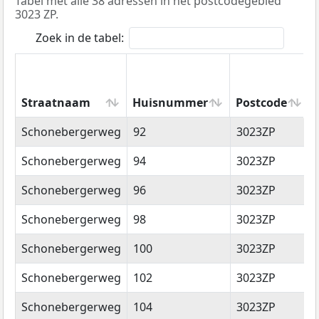
Tabel met alle 38 adressen in het postcodegebied
3023 ZP.
Zoek in de tabel:
Straatnaam
Huisnummer
Postcode
Straatnaam
Huisnummer
Postcode
Schonebergerweg
92
3023ZP
Schonebergerweg
94
3023ZP
Schonebergerweg
96
3023ZP
Schonebergerweg
98
3023ZP
Schonebergerweg
100
3023ZP
Schonebergerweg
102
3023ZP
Schonebergerweg
104
3023ZP