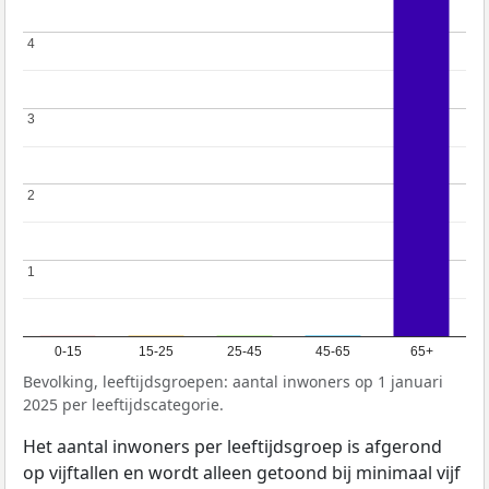
4
4
3
3
2
2
1
1
0-15
15-25
25-45
45-65
65+
Bevolking, leeftijdsgroepen: aantal inwoners op 1 januari
2025 per leeftijdscategorie.
Het aantal inwoners per leeftijdsgroep is afgerond
op vijftallen en wordt alleen getoond bij minimaal vijf