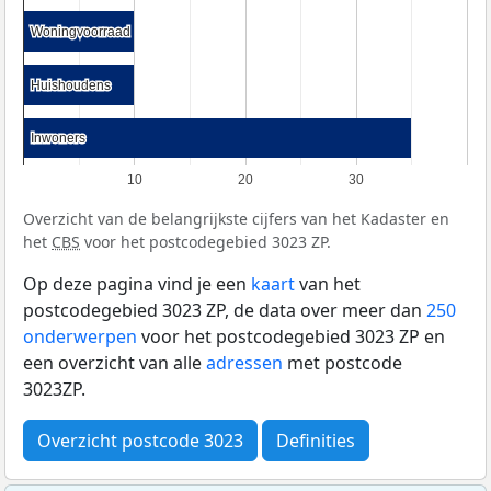
Woningvoorraad
Woningvoorraad
Huishoudens
Huishoudens
Inwoners
Inwoners
10
20
30
Overzicht van de belangrijkste cijfers van het Kadaster en
het
CBS
voor het postcodegebied 3023 ZP.
Op deze pagina vind je een
kaart
van het
postcodegebied 3023 ZP, de data over meer dan
250
onderwerpen
voor het postcodegebied 3023 ZP en
een overzicht van alle
adressen
met postcode
3023ZP.
Overzicht postcode 3023
Definities