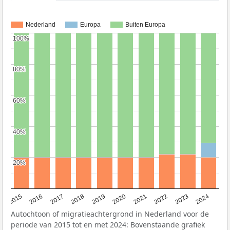
Nederland
Europa
Buiten Europa
100%
100%
80%
80%
60%
60%
40%
40%
20%
20%
2015
2016
2017
2018
2019
2020
2021
2022
2023
2024
Autochtoon of migratieachtergrond in Nederland voor de
periode van 2015 tot en met 2024: Bovenstaande grafiek