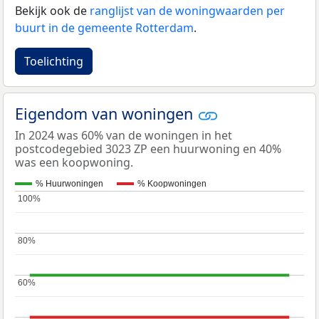
Bekijk ook de
ranglijst van de woningwaarden per
buurt in de gemeente Rotterdam
.
Toelichting
Eigendom van woningen
In 2024 was 60% van de woningen in het
postcodegebied 3023 ZP een huurwoning en 40%
was een koopwoning.
% Huurwoningen
% Koopwoningen
100%
100%
80%
80%
60%
60%