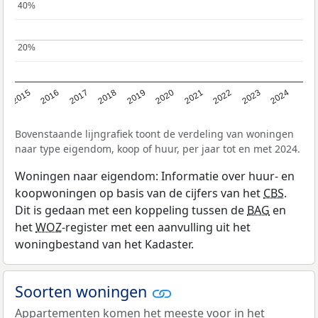
40%
40%
20%
20%
2015
2016
2017
2018
2019
2020
2021
2022
2023
2024
Bovenstaande lijngrafiek toont de verdeling van woningen
naar type eigendom, koop of huur, per jaar tot en met 2024.
Woningen naar eigendom: Informatie over huur- en
koopwoningen op basis van de cijfers van het
CBS
.
Dit is gedaan met een koppeling tussen de
BAG
en
het
WOZ
-register met een aanvulling uit het
woningbestand van het Kadaster.
Soorten woningen
Appartementen komen het meeste voor in het