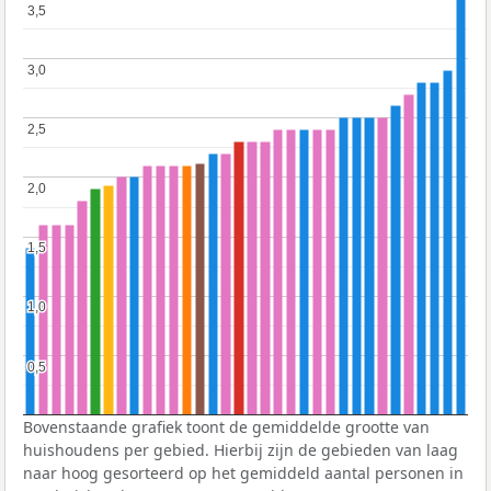
3,5
3,5
3,0
3,0
2,5
2,5
2,0
2,0
1,5
1,5
1,0
1,0
0,5
0,5
Bovenstaande grafiek toont de gemiddelde grootte van
huishoudens per gebied. Hierbij zijn de gebieden van laag
naar hoog gesorteerd op het gemiddeld aantal personen in