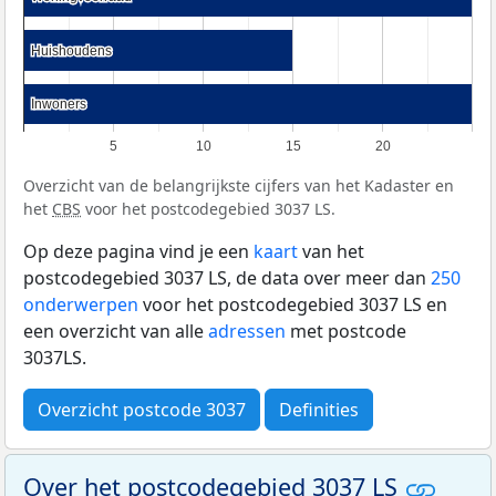
Huishoudens
Huishoudens
Inwoners
Inwoners
5
10
15
20
Overzicht van de belangrijkste cijfers van het Kadaster en
het
CBS
voor het postcodegebied 3037 LS.
Op deze pagina vind je een
kaart
van het
postcodegebied 3037 LS, de data over meer dan
250
onderwerpen
voor het postcodegebied 3037 LS en
een overzicht van alle
adressen
met postcode
3037LS.
Overzicht postcode 3037
Definities
Over het postcodegebied 3037 LS