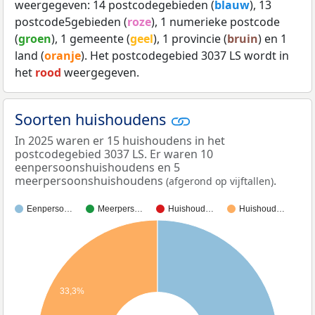
weergegeven: 14 postcodegebieden (
blauw
), 13
postcode5gebieden (
roze
), 1 numerieke postcode
(
groen
), 1 gemeente (
geel
), 1 provincie (
bruin
) en 1
land (
oranje
). Het postcodegebied 3037 LS wordt in
het
rood
weergegeven.
Soorten huishoudens
In 2025 waren er 15 huishoudens in het
postcodegebied 3037 LS. Er waren 10
eenpersoonshuishoudens en 5
meerpersoonshuishoudens
.
(afgerond op vijftallen)
Eenperso…
Meerpers…
Huishoud…
Huishoud…
33,3%