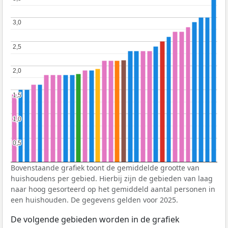
3,0
3,0
2,5
2,5
2,0
2,0
1,5
1,5
1,0
1,0
0,5
0,5
Bovenstaande grafiek toont de gemiddelde grootte van
huishoudens per gebied. Hierbij zijn de gebieden van laag
naar hoog gesorteerd op het gemiddeld aantal personen in
een huishouden. De gegevens gelden voor 2025.
De volgende gebieden worden in de grafiek