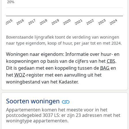
20%
20%
2015
2016
2017
2018
2019
2020
2021
2022
2023
2024
Bovenstaande lijngrafiek toont de verdeling van woningen
naar type eigendom, koop of huur, per jaar tot en met 2024.
Woningen naar eigendom: Informatie over huur- en
koopwoningen op basis van de cijfers van het
CBS
.
Dit is gedaan met een koppeling tussen de
BAG
en
het
WOZ
-register met een aanvulling uit het
woningbestand van het Kadaster.
Soorten woningen
Appartementen komen het meeste voor in het
postcodegebied 3037 LS: er zijn 23 adressen met het
woningtype appartementen.