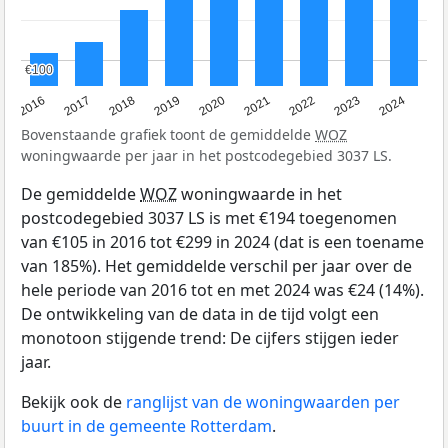
€100
€100
2016
2017
2018
2019
2020
2021
2022
2023
2024
Bovenstaande grafiek toont de gemiddelde
WOZ
woningwaarde per jaar in het postcodegebied 3037 LS.
De gemiddelde
WOZ
woningwaarde in het
postcodegebied 3037 LS is met €194 toegenomen
van €105 in 2016 tot €299 in 2024 (dat is een toename
van 185%). Het gemiddelde verschil per jaar over de
hele periode van 2016 tot en met 2024 was €24 (14%).
De ontwikkeling van de data in de tijd volgt een
monotoon stijgende trend: De cijfers stijgen ieder
jaar.
Bekijk ook de
ranglijst van de woningwaarden per
buurt in de gemeente Rotterdam
.