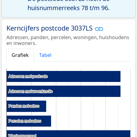
huisnummerreeks 78 t/m 96.
Kerncijfers postcode 3037LS
Adressen, panden, percelen, woningen, huishoudens
en inwoners.
Grafiek
Tabel
Adressen met postcode
Adressen met postcode
Adressen met woonfunctie
Adressen met woonfunctie
Panden met adres
Panden met adres
Percelen met adres
Percelen met adres
Woningvoorraad
Woningvoorraad