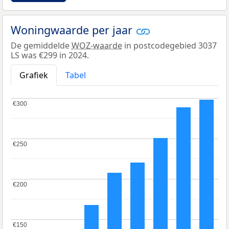
Woningwaarde per jaar
De gemiddelde
WOZ-waarde
in postcodegebied 3037
LS was €299 in 2024.
Grafiek
Tabel
€300
€300
€250
€250
€200
€200
€150
€150