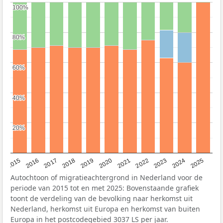
100%
100%
80%
80%
60%
60%
40%
40%
20%
20%
2019
2022
2017
2025
2020
2015
2023
2018
2021
2016
2024
Autochtoon of migratieachtergrond in Nederland voor de
periode van 2015 tot en met 2025: Bovenstaande grafiek
toont de verdeling van de bevolking naar herkomst uit
Nederland, herkomst uit Europa en herkomst van buiten
Europa in het postcodegebied 3037 LS per jaar.