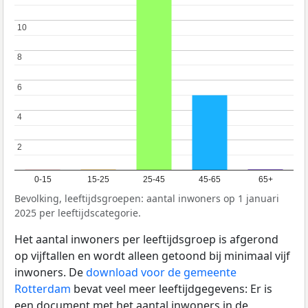
10
10
8
8
6
6
4
4
2
2
0-15
15-25
25-45
45-65
65+
Bevolking, leeftijdsgroepen: aantal inwoners op 1 januari
2025 per leeftijdscategorie.
Het aantal inwoners per leeftijdsgroep is afgerond
op vijftallen en wordt alleen getoond bij minimaal vijf
inwoners. De
download voor de gemeente
Rotterdam
bevat veel meer leeftijdgegevens: Er is
een document met het aantal inwoners in de