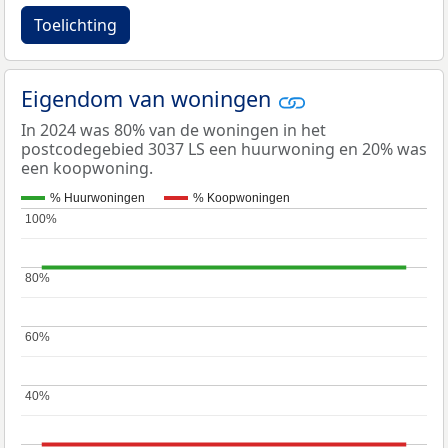
Toelichting
Eigendom van woningen
In 2024 was 80% van de woningen in het
postcodegebied 3037 LS een huurwoning en 20% was
een koopwoning.
% Huurwoningen
% Koopwoningen
100%
100%
80%
80%
60%
60%
40%
40%