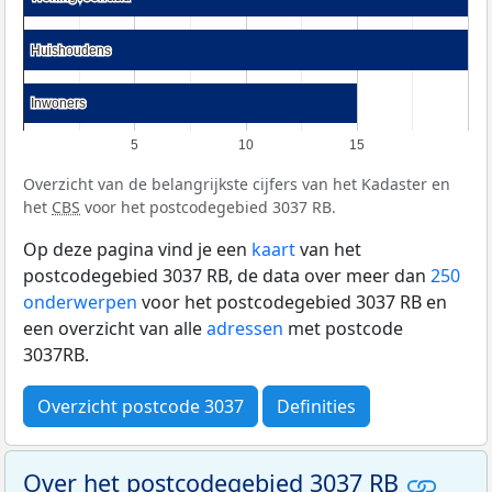
Huishoudens
Huishoudens
Inwoners
Inwoners
5
10
15
Overzicht van de belangrijkste cijfers van het Kadaster en
het
CBS
voor het postcodegebied 3037 RB.
Op deze pagina vind je een
kaart
van het
postcodegebied 3037 RB, de data over meer dan
250
onderwerpen
voor het postcodegebied 3037 RB en
een overzicht van alle
adressen
met postcode
3037RB.
Overzicht postcode 3037
Definities
Over het postcodegebied 3037 RB