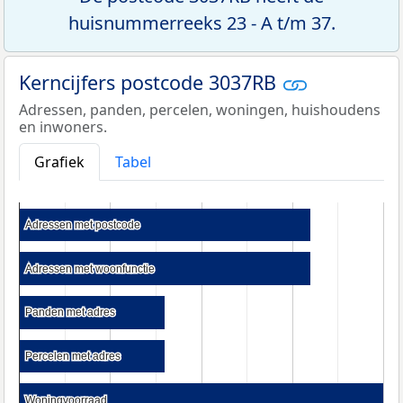
huisnummerreeks 23 - A t/m 37.
Kerncijfers postcode 3037RB
Adressen, panden, percelen, woningen, huishoudens
en inwoners.
Grafiek
Tabel
Adressen met postcode
Adressen met postcode
Adressen met woonfunctie
Adressen met woonfunctie
Panden met adres
Panden met adres
Percelen met adres
Percelen met adres
Woningvoorraad
Woningvoorraad