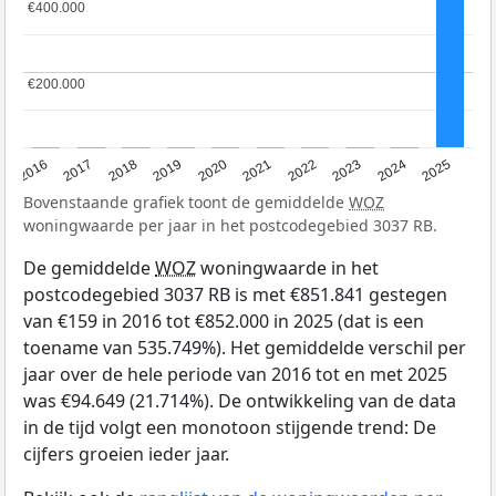
€400.000
€400.000
€200.000
€200.000
2016
2017
2018
2019
2020
2021
2022
2023
2024
2025
Bovenstaande grafiek toont de gemiddelde
WOZ
woningwaarde per jaar in het postcodegebied 3037 RB.
De gemiddelde
WOZ
woningwaarde in het
postcodegebied 3037 RB is met €851.841 gestegen
van €159 in 2016 tot €852.000 in 2025 (dat is een
toename van 535.749%). Het gemiddelde verschil per
jaar over de hele periode van 2016 tot en met 2025
was €94.649 (21.714%). De ontwikkeling van de data
in de tijd volgt een monotoon stijgende trend: De
cijfers groeien ieder jaar.