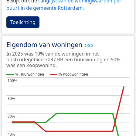
Bekijk ook de
ranglijst van de woningwaarden per
buurt in de gemeente Rotterdam
.
Toelichting
Eigendom van woningen
In 2025 was 10% van de woningen in het
postcodegebied 3037 RB een huurwoning en 90%
was een koopwoning.
% Huurwoningen
% Koopwoningen
100%
100%
80%
80%
60%
60%
40%
40%