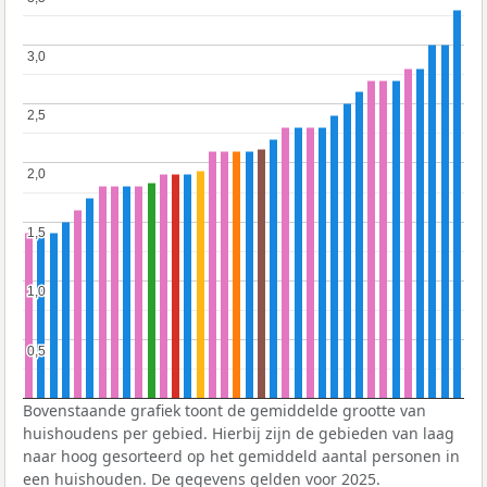
3,0
3,0
2,5
2,5
2,0
2,0
1,5
1,5
1,0
1,0
0,5
0,5
Bovenstaande grafiek toont de gemiddelde grootte van
huishoudens per gebied. Hierbij zijn de gebieden van laag
naar hoog gesorteerd op het gemiddeld aantal personen in
een huishouden. De gegevens gelden voor 2025.