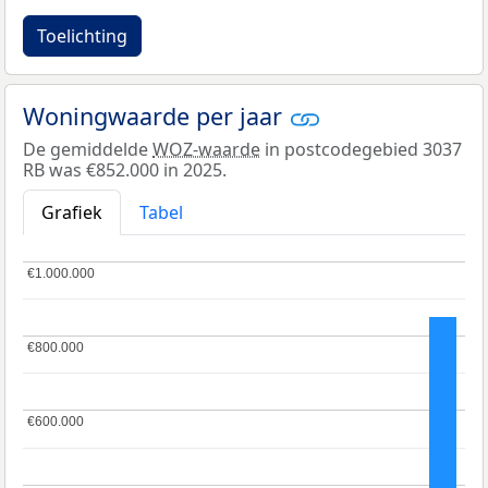
Toelichting
Woningwaarde per jaar
De gemiddelde
WOZ-waarde
in postcodegebied 3037
RB was €852.000 in 2025.
Grafiek
Tabel
€1.000.000
€1.000.000
€800.000
€800.000
€600.000
€600.000