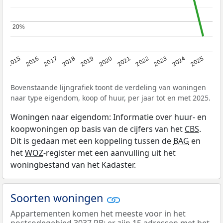
20%
20%
2019
2022
2025
2017
2020
2023
2015
2018
2021
2024
2016
Bovenstaande lijngrafiek toont de verdeling van woningen
naar type eigendom, koop of huur, per jaar tot en met 2025.
Woningen naar eigendom: Informatie over huur- en
koopwoningen op basis van de cijfers van het
CBS
.
Dit is gedaan met een koppeling tussen de
BAG
en
het
WOZ
-register met een aanvulling uit het
woningbestand van het Kadaster.
Soorten woningen
Appartementen komen het meeste voor in het
postcodegebied 3037 RB: er zijn 15 adressen met het