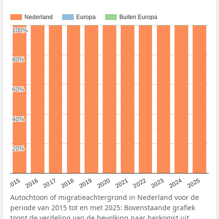
Nederland
Europa
Buiten Europa
100%
100%
80%
80%
60%
60%
40%
40%
20%
20%
2019
2022
2017
2025
2020
2015
2023
2018
2021
2016
2024
Autochtoon of migratieachtergrond in Nederland voor de
periode van 2015 tot en met 2025: Bovenstaande grafiek
toont de verdeling van de bevolking naar herkomst uit