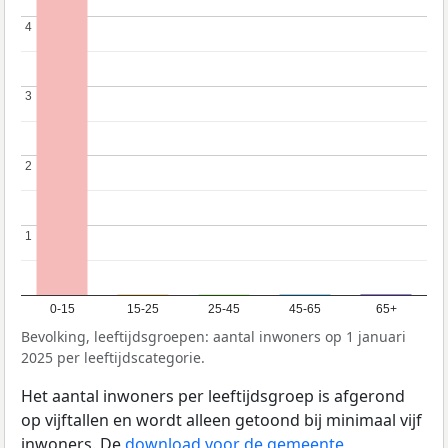
4
4
3
3
2
2
1
1
0-15
15-25
25-45
45-65
65+
Bevolking, leeftijdsgroepen: aantal inwoners op 1 januari
2025 per leeftijdscategorie.
Het aantal inwoners per leeftijdsgroep is afgerond
op vijftallen en wordt alleen getoond bij minimaal vijf
inwoners. De
download voor de gemeente