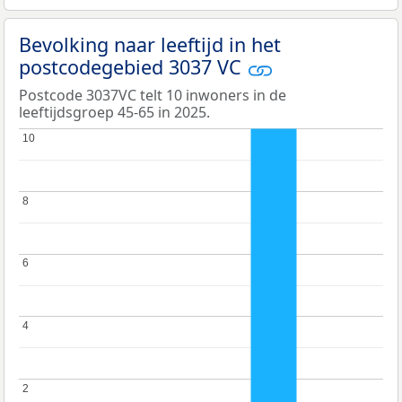
Bevolking naar leeftijd in het
postcodegebied 3037 VC
Postcode 3037VC telt 10 inwoners in de
leeftijdsgroep 45-65 in 2025.
10
10
8
8
6
6
4
4
2
2