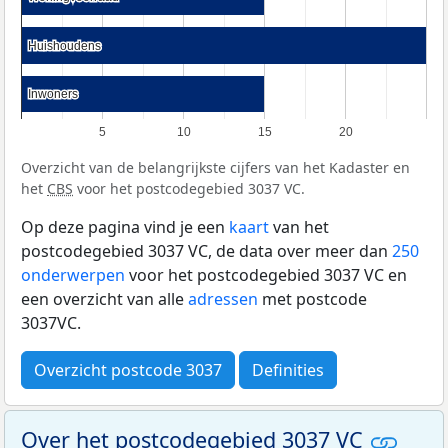
Huishoudens
Huishoudens
Inwoners
Inwoners
5
10
15
20
Overzicht van de belangrijkste cijfers van het Kadaster en
het
CBS
voor het postcodegebied 3037 VC.
Op deze pagina vind je een
kaart
van het
postcodegebied 3037 VC, de data over meer dan
250
onderwerpen
voor het postcodegebied 3037 VC en
een overzicht van alle
adressen
met postcode
3037VC.
Overzicht postcode 3037
Definities
Over het postcodegebied 3037 VC