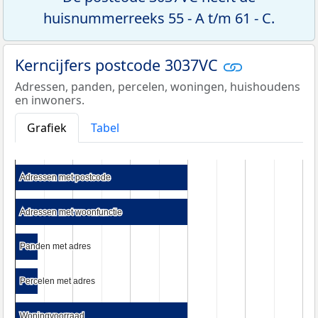
huisnummerreeks 55 - A t/m 61 - C.
Kerncijfers postcode 3037VC
Adressen, panden, percelen, woningen, huishoudens
en inwoners.
Grafiek
Tabel
Adressen met postcode
Adressen met postcode
Adressen met woonfunctie
Adressen met woonfunctie
Panden met adres
Panden met adres
Percelen met adres
Percelen met adres
Woningvoorraad
Woningvoorraad