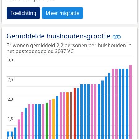
Toelichting
Meer migratie
Gemiddelde huishoudensgrootte
Er wonen gemiddeld 2,2 personen per huishouden in
het postcodegebied 3037 VC.
3,0
3,0
2,5
2,5
2,0
2,0
1,5
1,5
1,0
1,0