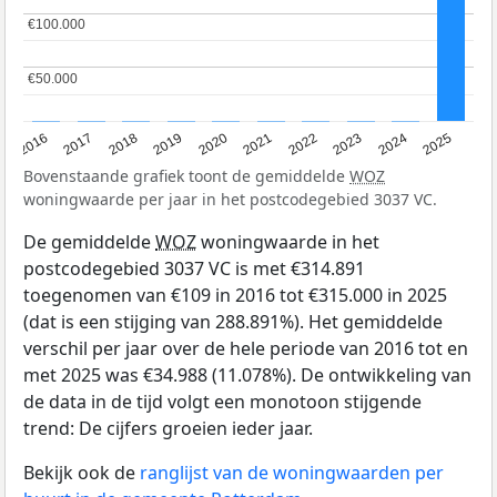
€100.000
€100.000
€50.000
€50.000
2016
2017
2018
2019
2020
2021
2022
2023
2024
2025
Bovenstaande grafiek toont de gemiddelde
WOZ
woningwaarde per jaar in het postcodegebied 3037 VC.
De gemiddelde
WOZ
woningwaarde in het
postcodegebied 3037 VC is met €314.891
toegenomen van €109 in 2016 tot €315.000 in 2025
(dat is een stijging van 288.891%). Het gemiddelde
verschil per jaar over de hele periode van 2016 tot en
met 2025 was €34.988 (11.078%). De ontwikkeling van
de data in de tijd volgt een monotoon stijgende
trend: De cijfers groeien ieder jaar.
Bekijk ook de
ranglijst van de woningwaarden per