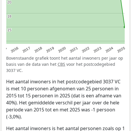
20
20
18
18
15
15
2015
2016
2017
2018
2019
2020
2021
2022
2023
2024
2025
Bovenstaande grafiek toont het aantal inwoners per jaar op
basis van de data van het
CBS
voor het postcodegebied
3037 VC.
Het aantal inwoners in het postcodegebied 3037 VC
is met 10 personen afgenomen van 25 personen in
2015 tot 15 personen in 2025 (dat is een afname van
40%). Het gemiddelde verschil per jaar over de hele
periode van 2015 tot en met 2025 was -1 persoon
(-3,0%).
Het aantal inwoners is het aantal personen zoals op 1