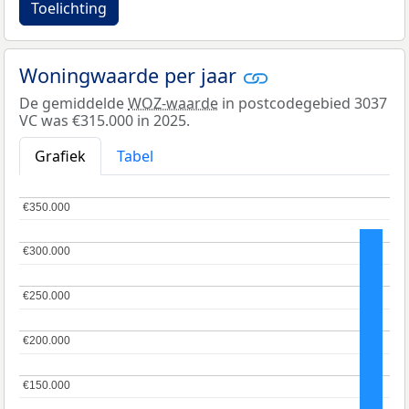
Toelichting
Woningwaarde per jaar
De gemiddelde
WOZ-waarde
in postcodegebied 3037
VC was €315.000 in 2025.
Grafiek
Tabel
€350.000
€350.000
€300.000
€300.000
€250.000
€250.000
€200.000
€200.000
€150.000
€150.000