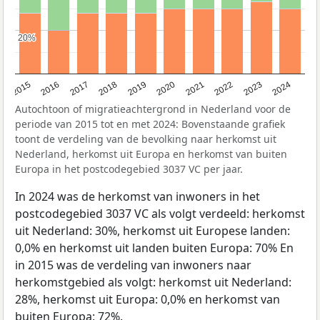
20%
20%
2015
2016
2017
2018
2019
2020
2021
2022
2023
2024
Autochtoon of migratieachtergrond in Nederland voor de
periode van 2015 tot en met 2024: Bovenstaande grafiek
toont de verdeling van de bevolking naar herkomst uit
Nederland, herkomst uit Europa en herkomst van buiten
Europa in het postcodegebied 3037 VC per jaar.
In 2024 was de herkomst van inwoners in het
postcodegebied 3037 VC als volgt verdeeld: herkomst
uit Nederland: 30%, herkomst uit Europese landen:
0,0% en herkomst uit landen buiten Europa: 70% En
in 2015 was de verdeling van inwoners naar
herkomstgebied als volgt: herkomst uit Nederland:
28%, herkomst uit Europa: 0,0% en herkomst van
buiten Europa: 72%.