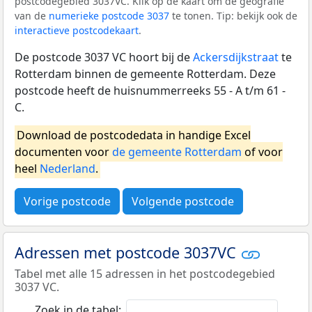
postcodegebied 3037VC. Klik op de kaart om de geografie
van de
numerieke postcode 3037
te tonen. Tip: bekijk ook de
interactieve postcodekaart
.
De postcode 3037 VC hoort bij de
Ackersdijkstraat
te
Rotterdam binnen de gemeente Rotterdam. Deze
postcode heeft de huisnummerreeks 55 - A t/m 61 -
C.
Download de postcodedata in handige Excel
documenten voor
de gemeente Rotterdam
of voor
heel
Nederland
.
Vorige postcode
Volgende postcode
Adressen met postcode 3037VC
Tabel met alle 15 adressen in het postcodegebied
3037 VC.
Zoek in de tabel: