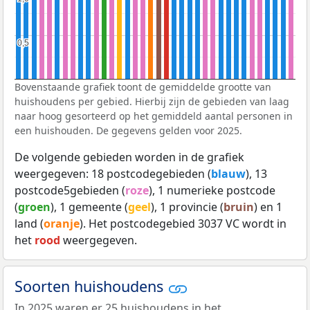
0,5
0,5
Bovenstaande grafiek toont de gemiddelde grootte van
huishoudens per gebied. Hierbij zijn de gebieden van laag
naar hoog gesorteerd op het gemiddeld aantal personen in
een huishouden. De gegevens gelden voor 2025.
De volgende gebieden worden in de grafiek
weergegeven: 18 postcodegebieden (
blauw
), 13
postcode5gebieden (
roze
), 1 numerieke postcode
(
groen
), 1 gemeente (
geel
), 1 provincie (
bruin
) en 1
land (
oranje
). Het postcodegebied 3037 VC wordt in
het
rood
weergegeven.
Soorten huishoudens
In 2025 waren er 25 huishoudens in het