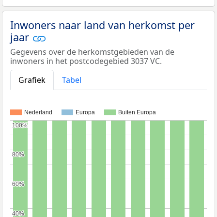
Inwoners naar land van herkomst per
jaar
Gegevens over de herkomstgebieden van de
inwoners in het postcodegebied 3037 VC.
Grafiek
Tabel
Nederland
Europa
Buiten Europa
100%
100%
80%
80%
60%
60%
40%
40%