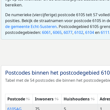
bereiken.
De numerieke (viercijferige) postcode 6105 telt 57 volle
posities. Bekijk de straatnamen voor postcode 6105 in 
de gemeente Echt-Susteren
. Postcodegebied 6105 grens
postcodegebieden:
6061
,
6065
,
6077
,
6102
,
6104
en
6111
Postcodes binnen het postcodegebied 61
Tabel met de 54 postcodes die binnen het postcodegebie
Postcode
Inwoners
Huishoudens
Adre
Postcode
Inwoners
Huishoudens
Adre
6105AG
75
5
1