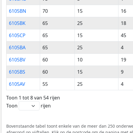
6105BN
70
15
16
6105BK
65
25
18
6105CP
65
15
45
6105BA
65
25
4
6105BV
60
10
19
6105BS
60
15
9
6105AV
55
25
4
Toon 1 tot 8 van 54 rijen
Toon
rijen
Bovenstaande tabel toont enkele van de meer dan 250 onderwer
afgerond op vijftallen. Klik op de postcode om de pagina met a