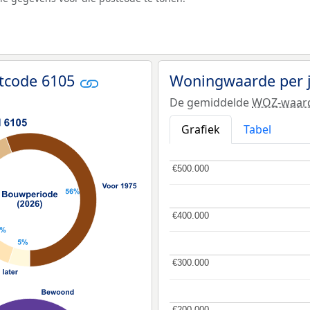
tcode 6105
Woningwaarde per 
De gemiddelde
WOZ-waar
Grafiek
Tabel
€500.000
€500.000
€400.000
€400.000
€300.000
€300.000
€200.000
€200.000