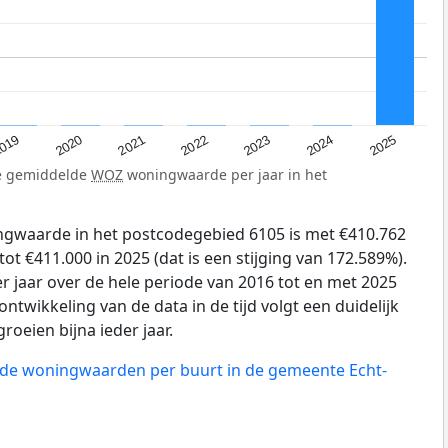
019
2024
2021
2023
2020
2025
2022
de gemiddelde
WOZ
woningwaarde per jaar in het
gwaarde in het postcodegebied 6105 is met €410.762
ot €411.000 in 2025 (dat is een stijging van 172.589%).
r jaar over de hele periode van 2016 tot en met 2025
ntwikkeling van de data in de tijd volgt een duidelijk
groeien bijna ieder jaar.
n de woningwaarden per buurt in de gemeente Echt-