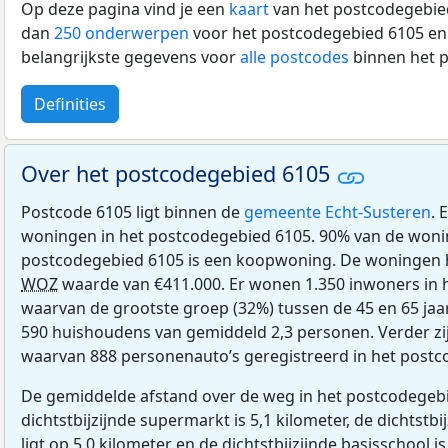
Op deze pagina vind je een
kaart
van het postcodegebied
dan
250 onderwerpen
voor het postcodegebied 6105 en 
belangrijkste gegevens voor
alle postcodes
binnen het 
Definities
Over het postcodegebied 6105
Postcode 6105 ligt binnen de
gemeente Echt-Susteren
. 
woningen in het postcodegebied 6105. 90% van de woni
postcodegebied 6105 is een koopwoning. De woningen
WOZ
waarde van €411.000. Er wonen 1.350 inwoners in 
waarvan de grootste groep (32%) tussen de 45 en 65 jaar
590 huishoudens van gemiddeld 2,3 personen. Verder zij
waarvan 888 personenauto’s geregistreerd in het postc
De gemiddelde afstand over de weg in het postcodegebi
dichtstbijzijnde supermarkt is 5,1 kilometer, de dichtstbi
ligt op 5,0 kilometer en de dichtstbijzijnde basisschool is