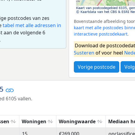
dige postcodes van zes
Bovenstaande afbeelding toont
de
tabel met alle adressen in
kaart met alle postcodes bin
t aan de volgende 6
interactieve postcodekaart
.
.
Download de postcodedat
Susteren
of voor heel
Nede
Vorige postcode
Volg
05
d 6105 vallen.
ssen
Woningen
Woningwaarde
Mediaan h
ssen
Woningen
Woningwaarde
Mediaan h
15
€269.000
onclassific