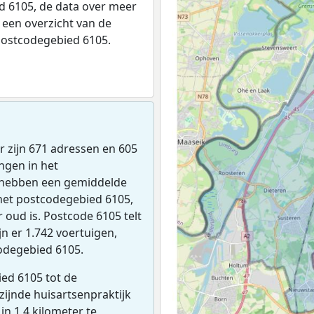
 6105, de data over meer
een overzicht van de
postcodegebied 6105.
Er zijn 671 adressen en 605
ngen in het
 hebben een gemiddelde
het postcodegebied 6105,
 oud is. Postcode 6105 telt
n er 1.742 voertuigen,
odegebied 6105.
ed 6105 tot de
jzijnde huisartsenpraktijk
 in 1,4 kilometer te