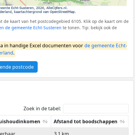
 de kaart van het postcodegebied 6105. Klik op de kaart om de
nen de gemeente Echt-Susteren
te tonen. Tip: bekijk ook de
a in handige Excel documenten voor
de gemeente Echt-
rland
.
ende postcode
Zoek in de tabel:
uishoudinkomen
Afstand tot boodschappen
uishoudinkomen
Afstand tot boodschappen
eerbaar
3,1 km