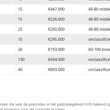
15
€447.000
40-80 midd
15
€526.000
40-80 midd
25
€200.000
40-80 midd
15
€295.000
onclassific
20
€193.000
60-100 bov
130
€434.000
onclassific
40
€603.000
onclassific
pen die voor de postcodes in het postcodegebied 6105 bekend zij
lle gegevens voor die postcode te tonen.