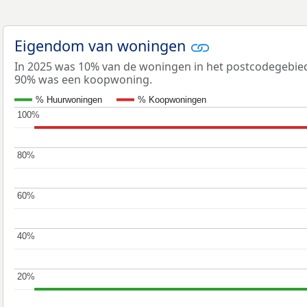
Eigendom van woningen
In 2025 was 10% van de woningen in het postcodegebi
90% was een koopwoning.
% Huurwoningen
% Koopwoningen
100%
100%
80%
80%
60%
60%
40%
40%
20%
20%