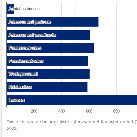
Aantal postcodes
Aantal postcodes
Adressen met postcode
Adressen met postcode
Adressen met woonfunctie
Adressen met woonfunctie
Panden met adres
Panden met adres
Percelen met adres
Percelen met adres
Woningvoorraad
Woningvoorraad
Huishoudens
Huishoudens
Inwoners
Inwoners
200
400
600
800
Overzicht van de belangrijkste cijfers van het Kadaster en het
6105.