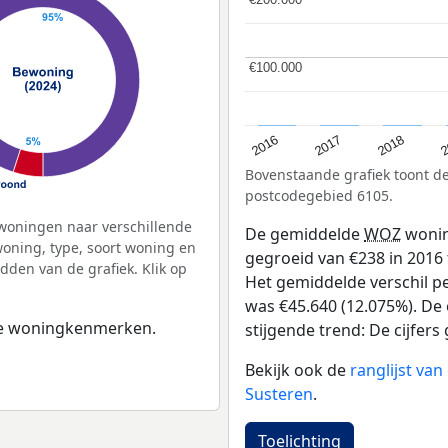
€100.000
€100.000
2
2016
2018
2017
Bovenstaande grafiek toont 
postcodegebied 6105.
woningen naar verschillende
De gemiddelde
WOZ
wonin
ning, type, soort woning en
gegroeid van €238 in 2016 t
dden van de grafiek. Klik op
Het gemiddelde verschil pe
was €45.640 (12.075%). De o
 de woningkenmerken.
stijgende trend: De cijfers 
Bekijk ook de
ranglijst va
Susteren
.
Toelichting