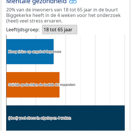
Mentale gezondheid
20% van de inwoners van 18 tot 65 jaar in de buurt
Biggekerke heeft in de 4 weken voor het onderzoek
(heel) veel stress ervaren.
Leeftijdsgroep:
18 tot 65 jaar
Hoog risico op angst of depressie
Hoog risico op angst of depressie
Suïcide gedachten de laatste 12 maanden
Suïcide gedachten de laatste 12 maanden
(Heel) veel stress in afgelopen 4 weken
(Heel) veel stress in afgelopen 4 weken