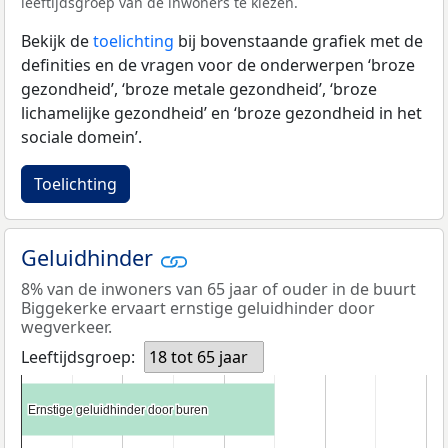
leeftijdsgroep van de inwoners te kiezen.
Bekijk de
toelichting
bij bovenstaande grafiek met de
definities en de vragen voor de onderwerpen ‘broze
gezondheid’, ‘broze metale gezondheid’, ‘broze
lichamelijke gezondheid’ en ‘broze gezondheid in het
sociale domein’.
Toelichting
Geluidhinder
8% van de inwoners van 65 jaar of ouder in de buurt
Biggekerke ervaart ernstige geluidhinder door
wegverkeer.
Leeftijdsgroep:
18 tot 65 jaar
Ernstige geluidhinder door buren
Ernstige geluidhinder door buren