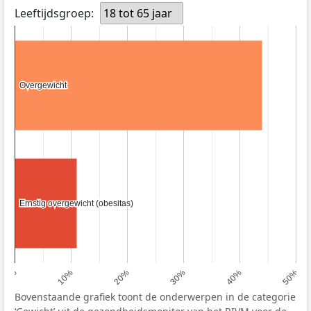
Leeftijdsgroep:
18 tot 65 jaar
Overgewicht
Overgewicht
Ernstig overgewicht (obesitas)
Ernstig overgewicht (obesitas)
0%
10%
20%
30%
40%
50%
Bovenstaande grafiek toont de onderwerpen in de categorie