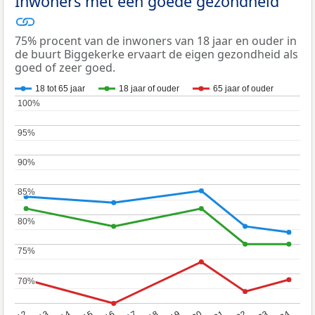
Inwoners met een goede gezondheid
75% procent van de inwoners van 18 jaar en ouder in
de buurt Biggekerke ervaart de eigen gezondheid als
goed of zeer goed.
18 tot 65 jaar
18 jaar of ouder
65 jaar of ouder
100%
100%
95%
95%
90%
90%
85%
85%
80%
80%
75%
75%
70%
70%