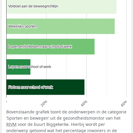
Voldoet aan de beweegrichtlijn
Voldoet aan de beweegrichtlijn
Wekelijks sporten
Wekelijks sporten
Lopen en/of fietsen naar school of werk
Lopen en/of fietsen naar school of werk
Lopen naar school of werk
Lopen naar school of werk
Fietsen naar school of werk
Fietsen naar school of werk
0%
20%
40%
60%
Bovenstaande grafiek toont de onderwerpen in de categorie
‘Sporten en bewegen’ uit de gezondheidsmonitor van het
RIVM
voor de buurt Biggekerke. Hierbij wordt per
onderwerp getoond wat het percentage inwoners in de