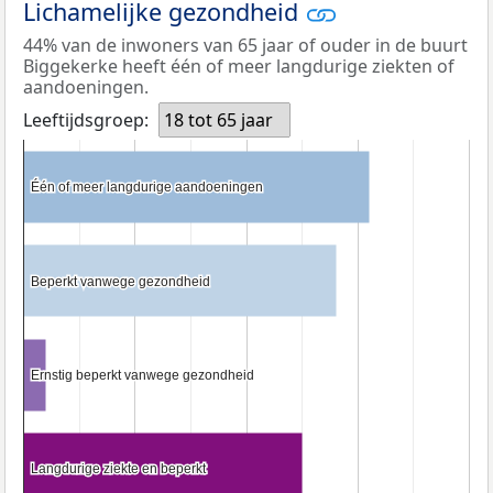
Lichamelijke gezondheid
44% van de inwoners van 65 jaar of ouder in de buurt
Biggekerke heeft één of meer langdurige ziekten of
aandoeningen.
Leeftijdsgroep:
18 tot 65 jaar
Één of meer langdurige aandoeningen
Één of meer langdurige aandoeningen
Beperkt vanwege gezondheid
Beperkt vanwege gezondheid
Ernstig beperkt vanwege gezondheid
Ernstig beperkt vanwege gezondheid
Langdurige ziekte en beperkt
Langdurige ziekte en beperkt