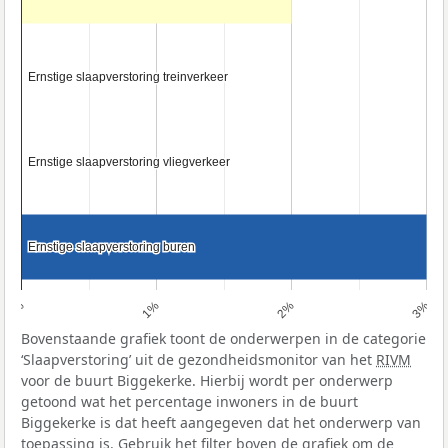
Ernstige slaapverstoring treinverkeer
Ernstige slaapverstoring treinverkeer
Ernstige slaapverstoring vliegverkeer
Ernstige slaapverstoring vliegverkeer
Ernstige slaapverstoring buren
Ernstige slaapverstoring buren
0%
1%
2%
3%
Bovenstaande grafiek toont de onderwerpen in de categorie
‘Slaapverstoring’ uit de gezondheidsmonitor van het
RIVM
voor de buurt Biggekerke. Hierbij wordt per onderwerp
getoond wat het percentage inwoners in de buurt
Biggekerke is dat heeft aangegeven dat het onderwerp van
toepassing is. Gebruik het filter boven de grafiek om de