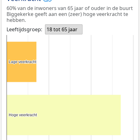
60% van de inwoners van 65 jaar of ouder in de buurt
Biggekerke geeft aan een (zeer) hoge veerkracht te
hebben.
Leeftijdsgroep:
18 tot 65 jaar
Lage veerkracht
Lage veerkracht
Hoge veerkracht
Hoge veerkracht