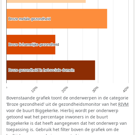
Broze metale gezondheid
Broze metale gezondheid
Broze lichamelijke gezondheid
Broze lichamelijke gezondheid
Broze gezondheid in het sociale domein
Broze gezondheid in het sociale domein
0%
10%
20%
30%
40%
Bovenstaande grafiek toont de onderwerpen in de categorie
‘Broze gezondheid’ uit de gezondheidsmonitor van het
RIVM
voor de buurt Biggekerke. Hierbij wordt per onderwerp
getoond wat het percentage inwoners in de buurt
Biggekerke is dat heeft aangegeven dat het onderwerp van
toepassing is. Gebruik het filter boven de grafiek om de