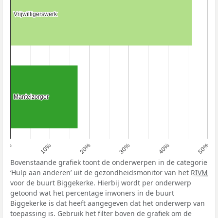
Vrijwilligerswerk
Vrijwilligerswerk
Mantelzorger
Mantelzorger
0%
10%
20%
30%
40%
50%
Bovenstaande grafiek toont de onderwerpen in de categorie
‘Hulp aan anderen’ uit de gezondheidsmonitor van het
RIVM
voor de buurt Biggekerke. Hierbij wordt per onderwerp
getoond wat het percentage inwoners in de buurt
Biggekerke is dat heeft aangegeven dat het onderwerp van
toepassing is. Gebruik het filter boven de grafiek om de