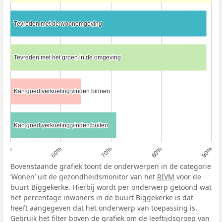
Tevreden met de woonomgeving
Tevreden met de woonomgeving
Tevreden met het groen in de omgeving
Tevreden met het groen in de omgeving
Kan goed verkoeling vinden binnen
Kan goed verkoeling vinden binnen
Kan goed verkoeling vinden buiten
Kan goed verkoeling vinden buiten
50%
60%
70%
80%
90%
Bovenstaande grafiek toont de onderwerpen in de categorie
‘Wonen’ uit de gezondheidsmonitor van het
RIVM
voor de
buurt Biggekerke. Hierbij wordt per onderwerp getoond wat
het percentage inwoners in de buurt Biggekerke is dat
heeft aangegeven dat het onderwerp van toepassing is.
Gebruik het filter boven de grafiek om de leeftijdsgroep van