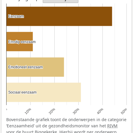
Eenzaam
Eenzaam
Ernstig eenzaam
Ernstig eenzaam
Emotioneel eenzaam
Emotioneel eenzaam
Sociaal eenzaam
Sociaal eenzaam
0%
10%
20%
30%
40%
50%
Bovenstaande grafiek toont de onderwerpen in de categorie
‘Eenzaamheid’ uit de gezondheidsmonitor van het
RIVM
voor de buurt Biggekerke. Hierbij wordt per onderwerp