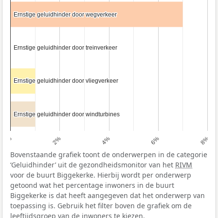
Ernstige geluidhinder door wegverkeer
Ernstige geluidhinder door wegverkeer
Ernstige geluidhinder door treinverkeer
Ernstige geluidhinder door treinverkeer
Ernstige geluidhinder door vliegverkeer
Ernstige geluidhinder door vliegverkeer
Ernstige geluidhinder door windturbines
Ernstige geluidhinder door windturbines
0%
2%
4%
6%
8%
Bovenstaande grafiek toont de onderwerpen in de categorie
‘Geluidhinder’ uit de gezondheidsmonitor van het
RIVM
voor de buurt Biggekerke. Hierbij wordt per onderwerp
getoond wat het percentage inwoners in de buurt
Biggekerke is dat heeft aangegeven dat het onderwerp van
toepassing is. Gebruik het filter boven de grafiek om de
leeftijdsgroep van de inwoners te kiezen.