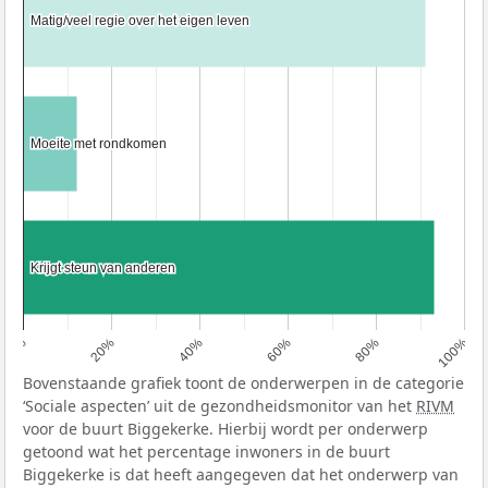
Matig/veel regie over het eigen leven
Matig/veel regie over het eigen leven
Moeite met rondkomen
Moeite met rondkomen
Krijgt steun van anderen
Krijgt steun van anderen
0%
20%
40%
60%
80%
100%
Bovenstaande grafiek toont de onderwerpen in de categorie
‘Sociale aspecten’ uit de gezondheidsmonitor van het
RIVM
voor de buurt Biggekerke. Hierbij wordt per onderwerp
getoond wat het percentage inwoners in de buurt
Biggekerke is dat heeft aangegeven dat het onderwerp van