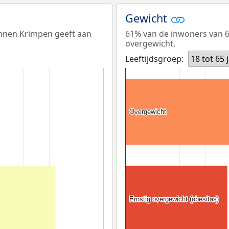
Gewicht
innen Krimpen geeft aan
61% van de inwoners van 6
overgewicht.
Leeftijdsgroep:
18 tot 65 
Overgewicht
Overgewicht
Ernstig overgewicht (obesitas)
Ernstig overgewicht (obesitas)