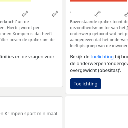
10%
50%
2
60%
0%
rkracht’ uit de
Bovenstaande grafiek toont de
n. Hierbij wordt per
gezondheidsmonitor van het
innen Krimpen is dat heeft
onderwerp getoond wat het pe
ilter boven de grafiek om de
aangegeven dat het onderwerp 
leeftijdsgroep van de inwoners
inities en de vragen voor
Bekijk de
toelichting
bij b
de onderwerpen ‘ondergewic
overgewicht (obesitas)’.
Toelichting
nen Krimpen sport minimaal