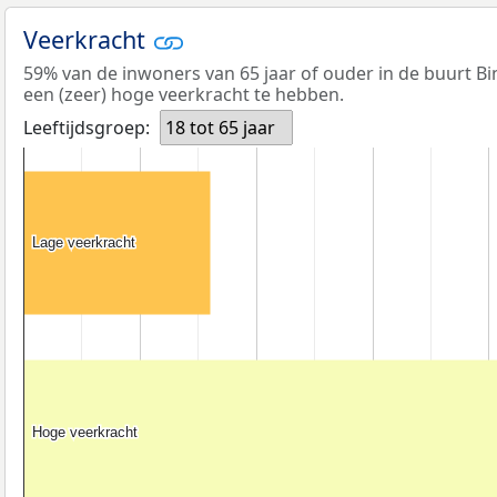
Veerkracht
59% van de inwoners van 65 jaar of ouder in de buurt B
een (zeer) hoge veerkracht te hebben.
Leeftijdsgroep:
18 tot 65 jaar
Lage veerkracht
Lage veerkracht
Hoge veerkracht
Hoge veerkracht