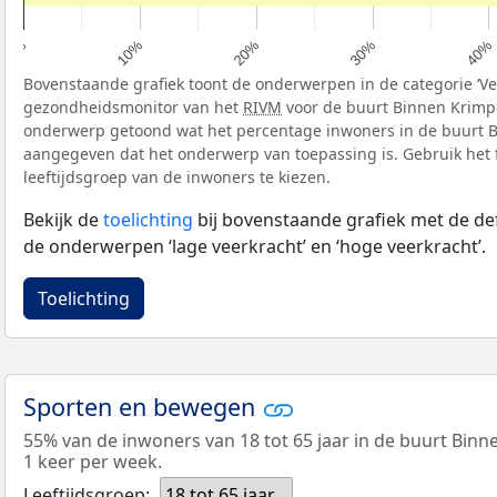
10%
40%
20%
0%
30%
Bovenstaande grafiek toont de onderwerpen in de categorie ‘Vee
gezondheidsmonitor van het
RIVM
voor de buurt Binnen Krimpe
onderwerp getoond wat het percentage inwoners in de buurt B
aangegeven dat het onderwerp van toepassing is. Gebruik het f
leeftijdsgroep van de inwoners te kiezen.
Bekijk de
toelichting
bij bovenstaande grafiek met de def
de onderwerpen ‘lage veerkracht’ en ‘hoge veerkracht’.
Toelichting
Sporten en bewegen
55% van de inwoners van 18 tot 65 jaar in de buurt Bin
1 keer per week.
Leeftijdsgroep:
18 tot 65 jaar