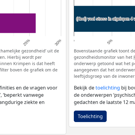
(Heel) veel stress in afgelopen 4
(Heel) veel stress in afgelopen 4
5%
25%
30%
0%
chamelijke gezondheid’ uit de
Bovenstaande grafiek toont de
n. Hierbij wordt per
gezondheidsmonitor van het
innen Krimpen is dat heeft
onderwerp getoond wat het pe
ilter boven de grafiek om de
aangegeven dat het onderwerp 
leeftijdsgroep van de inwoners
inities en de vragen voor
Bekijk de
toelichting
bij b
, ‘beperkt vanwege
de onderwerpen ‘psychische 
langdurige ziekte en
gedachten de laatste 12 ma
Toelichting