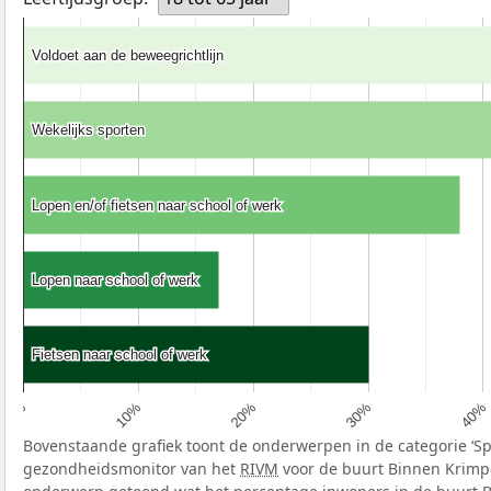
Voldoet aan de beweegrichtlijn
Voldoet aan de beweegrichtlijn
Wekelijks sporten
Wekelijks sporten
Lopen en/of fietsen naar school of werk
Lopen en/of fietsen naar school of werk
Lopen naar school of werk
Lopen naar school of werk
Fietsen naar school of werk
Fietsen naar school of werk
10%
40%
20%
0%
30%
Bovenstaande grafiek toont de onderwerpen in de categorie ‘S
gezondheidsmonitor van het
RIVM
voor de buurt Binnen Krimpe