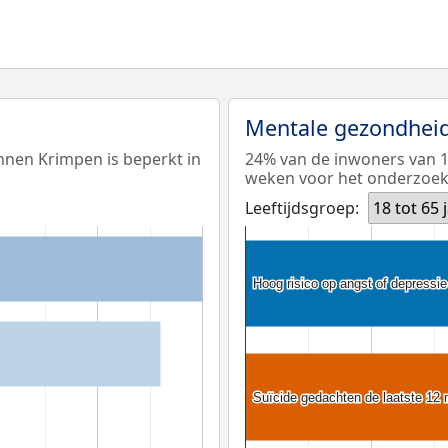
Mentale gezondhei
nnen Krimpen is beperkt in
24% van de inwoners van 18
weken voor het onderzoek (
Leeftijdsgroep:
18 tot 65 
Hoog risico op angst of depressie
Hoog risico op angst of depressie
Suïcide gedachten de laatste 12
Suïcide gedachten de laatste 12