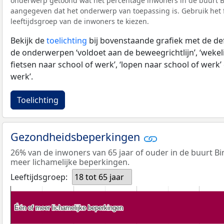
onderwerp getoond wat het percentage inwoners in de buurt B
aangegeven dat het onderwerp van toepassing is. Gebruik het f
leeftijdsgroep van de inwoners te kiezen.
Bekijk de
toelichting
bij bovenstaande grafiek met de def
de onderwerpen ‘voldoet aan de beweegrichtlijn’, ‘wekeli
fietsen naar school of werk’, ‘lopen naar school of werk’ 
werk’.
Toelichting
Gezondheidsbeperkingen
26% van de inwoners van 65 jaar of ouder in de buurt B
meer lichamelijke beperkingen.
Leeftijdsgroep:
18 tot 65 jaar
Één of meer lichamelijke beperkingen
Één of meer lichamelijke beperkingen