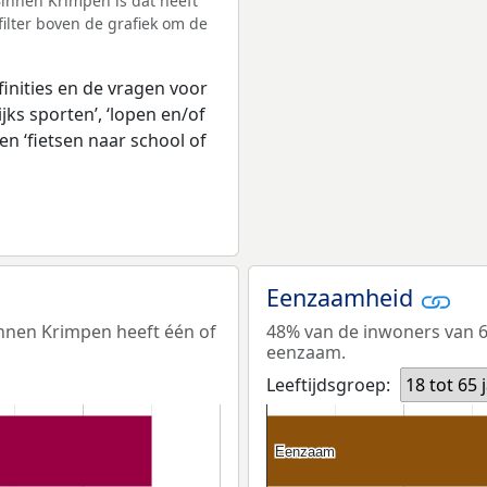
innen Krimpen is dat heeft
ilter boven de grafiek om de
inities en de vragen voor
jks sporten’, ‘lopen en/of
en ‘fietsen naar school of
Eenzaamheid
innen Krimpen heeft één of
48% van de inwoners van 65
eenzaam.
Leeftijdsgroep:
18 tot 65 
Eenzaam
Eenzaam