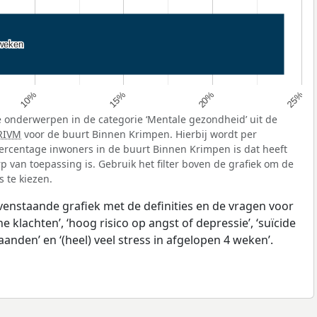
 weken
 weken
10%
15%
20%
25%
 onderwerpen in de categorie ‘Mentale gezondheid’ uit de
RIVM
voor de buurt Binnen Krimpen. Hierbij wordt per
rcentage inwoners in de buurt Binnen Krimpen is dat heeft
van toepassing is. Gebruik het filter boven de grafiek om de
 te kiezen.
ovenstaande grafiek met de definities en de vragen voor
klachten’, ‘hoog risico op angst of depressie’, ‘suïcide
anden’ en ‘(heel) veel stress in afgelopen 4 weken’.