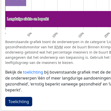
Langdurige ziekte en beperkt
Langdurige ziekte en beperkt
5%
20%
10%
0%
15%
Bovenstaande grafiek toont de onderwerpen in de categorie ‘Li
gezondheidsmonitor van het
RIVM
voor de buurt Binnen Krimpe
onderwerp getoond wat het percentage inwoners in de buurt B
aangegeven dat het onderwerp van toepassing is. Gebruik het f
leeftijdsgroep van de inwoners te kiezen.
Bekijk de
toelichting
bij bovenstaande grafiek met de def
de onderwerpen ‘één of meer langdurige aandoeningen’
gezondheid’, ‘ernstig beperkt vanwege gezondheid’ en ‘
beperkt’.
Toelichting