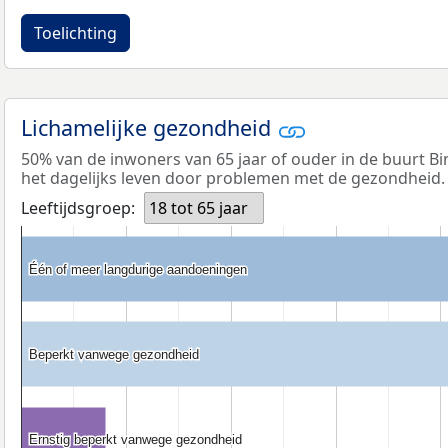
Toelichting
Lichamelijke gezondheid
50% van de inwoners van 65 jaar of ouder in de buurt Bi
het dagelijks leven door problemen met de gezondheid.
Leeftijdsgroep:
18 tot 65 jaar
Één of meer langdurige aandoeningen
Één of meer langdurige aandoeningen
Beperkt vanwege gezondheid
Beperkt vanwege gezondheid
Ernstig beperkt vanwege gezondheid
Ernstig beperkt vanwege gezondheid