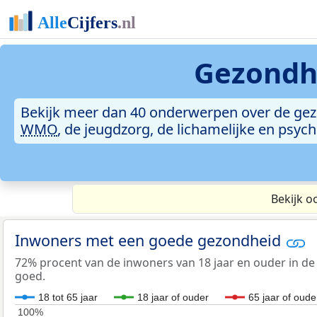
Gezondh
Bekijk meer dan 40 onderwerpen over de ge
WMO
, de jeugdzorg, de lichamelijke en psy
Bekijk o
Inwoners met een goede gezondheid
72% procent van de inwoners van 18 jaar en ouder in de
goed.
18 tot 65 jaar
18 jaar of ouder
65 jaar of oude
100%
100%