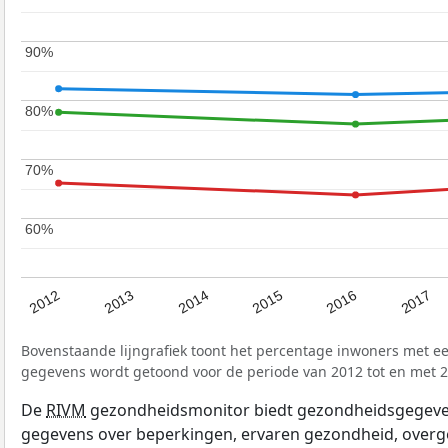
90%
90%
80%
80%
70%
70%
60%
60%
2017
2012
2016
2015
2014
2013
Bovenstaande lijngrafiek toont het percentage inwoners met e
gegevens wordt getoond voor de periode van 2012 tot en met 2
De
RIVM
gezondheidsmonitor biedt gezondheidsgegevens 
gegevens over beperkingen, ervaren gezondheid, overge