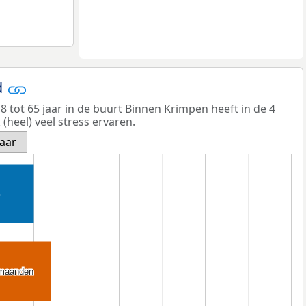
d
 tot 65 jaar in de buurt Binnen Krimpen heeft in de 4
heel) veel stress ervaren.
jaar
 maanden
 maanden