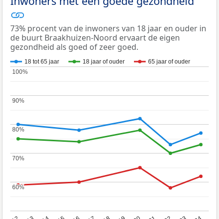
Inwoners met een goede gezondheid
73% procent van de inwoners van 18 jaar en ouder in
de buurt Braakhuizen-Noord ervaart de eigen
gezondheid als goed of zeer goed.
18 tot 65 jaar
18 jaar of ouder
65 jaar of ouder
100%
100%
90%
90%
80%
80%
70%
70%
60%
60%