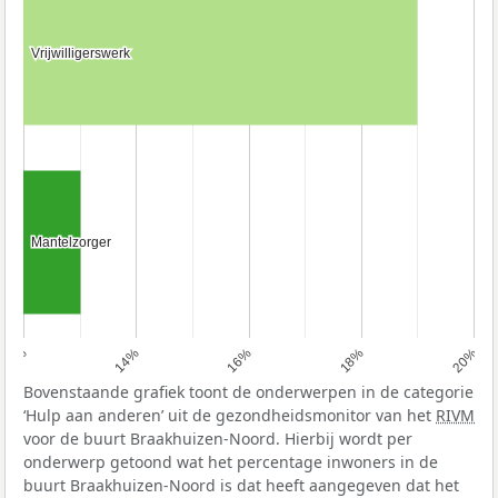
Vrijwilligerswerk
Vrijwilligerswerk
Mantelzorger
Mantelzorger
12%
14%
16%
18%
20%
Bovenstaande grafiek toont de onderwerpen in de categorie
‘Hulp aan anderen’ uit de gezondheidsmonitor van het
RIVM
voor de buurt Braakhuizen-Noord. Hierbij wordt per
onderwerp getoond wat het percentage inwoners in de
buurt Braakhuizen-Noord is dat heeft aangegeven dat het