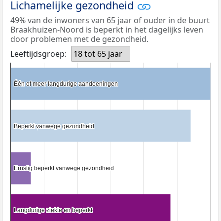
Lichamelijke gezondheid
49% van de inwoners van 65 jaar of ouder in de buurt
Braakhuizen-Noord is beperkt in het dagelijks leven
door problemen met de gezondheid.
Leeftijdsgroep:
18 tot 65 jaar
Één of meer langdurige aandoeningen
Één of meer langdurige aandoeningen
Beperkt vanwege gezondheid
Beperkt vanwege gezondheid
Ernstig beperkt vanwege gezondheid
Ernstig beperkt vanwege gezondheid
Langdurige ziekte en beperkt
Langdurige ziekte en beperkt