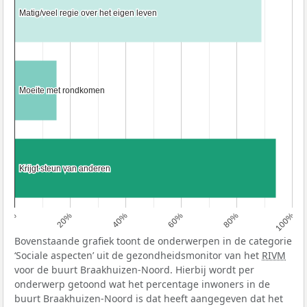
Matig/veel regie over het eigen leven
Matig/veel regie over het eigen leven
Moeite met rondkomen
Moeite met rondkomen
Krijgt steun van anderen
Krijgt steun van anderen
0%
20%
40%
60%
80%
100%
Bovenstaande grafiek toont de onderwerpen in de categorie
‘Sociale aspecten’ uit de gezondheidsmonitor van het
RIVM
voor de buurt Braakhuizen-Noord. Hierbij wordt per
onderwerp getoond wat het percentage inwoners in de
buurt Braakhuizen-Noord is dat heeft aangegeven dat het