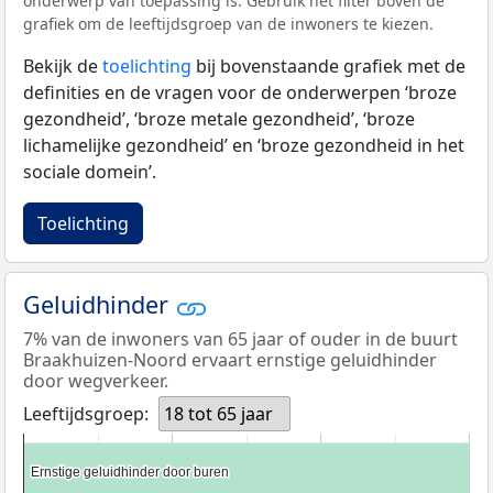
onderwerp van toepassing is. Gebruik het filter boven de
grafiek om de leeftijdsgroep van de inwoners te kiezen.
Bekijk de
toelichting
bij bovenstaande grafiek met de
definities en de vragen voor de onderwerpen ‘broze
gezondheid’, ‘broze metale gezondheid’, ‘broze
lichamelijke gezondheid’ en ‘broze gezondheid in het
sociale domein’.
Toelichting
Geluidhinder
7% van de inwoners van 65 jaar of ouder in de buurt
Braakhuizen-Noord ervaart ernstige geluidhinder
door wegverkeer.
Leeftijdsgroep:
18 tot 65 jaar
Ernstige geluidhinder door buren
Ernstige geluidhinder door buren