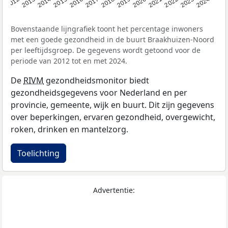
2014
2020
2013
2019
2012
2018
2024
2017
2023
2016
2022
2015
2021
Bovenstaande lijngrafiek toont het percentage inwoners
met een goede gezondheid in de buurt Braakhuizen-Noord
per leeftijdsgroep. De gegevens wordt getoond voor de
periode van 2012 tot en met 2024.
De
RIVM
gezondheidsmonitor biedt
gezondheidsgegevens voor Nederland en per
provincie, gemeente, wijk en buurt. Dit zijn gegevens
over beperkingen, ervaren gezondheid, overgewicht,
roken, drinken en mantelzorg.
Toelichting
Advertentie: