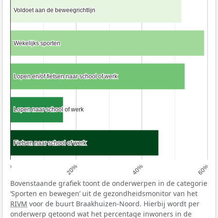
Voldoet aan de beweegrichtlijn
Voldoet aan de beweegrichtlijn
Wekelijks sporten
Wekelijks sporten
Lopen en/of fietsen naar school of werk
Lopen en/of fietsen naar school of werk
Lopen naar school of werk
Lopen naar school of werk
Fietsen naar school of werk
Fietsen naar school of werk
0%
20%
40%
60%
Bovenstaande grafiek toont de onderwerpen in de categorie
‘Sporten en bewegen’ uit de gezondheidsmonitor van het
RIVM
voor de buurt Braakhuizen-Noord. Hierbij wordt per
onderwerp getoond wat het percentage inwoners in de