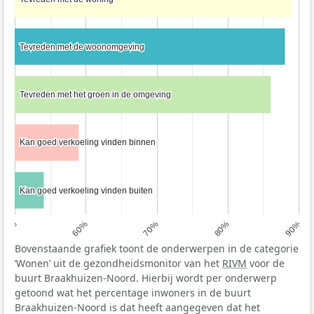
Tevreden met de woonomgeving
Tevreden met de woonomgeving
Tevreden met het groen in de omgeving
Tevreden met het groen in de omgeving
Kan goed verkoeling vinden binnen
Kan goed verkoeling vinden binnen
Kan goed verkoeling vinden buiten
Kan goed verkoeling vinden buiten
50%
60%
70%
80%
90%
Bovenstaande grafiek toont de onderwerpen in de categorie
‘Wonen’ uit de gezondheidsmonitor van het
RIVM
voor de
buurt Braakhuizen-Noord. Hierbij wordt per onderwerp
getoond wat het percentage inwoners in de buurt
Braakhuizen-Noord is dat heeft aangegeven dat het