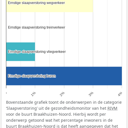
Ernstige slaapverstoring wegverkeer
Ernstige slaapverstoring wegverkeer
Ernstige slaapverstoring treinverkeer
Ernstige slaapverstoring treinverkeer
Ernstige slaapverstoring vliegverkeer
Ernstige slaapverstoring vliegverkeer
Ernstige slaapverstoring buren
Ernstige slaapverstoring buren
0%
1%
2%
3%
4%
Bovenstaande grafiek toont de onderwerpen in de categorie
‘Slaapverstoring’ uit de gezondheidsmonitor van het
RIVM
voor de buurt Braakhuizen-Noord. Hierbij wordt per
onderwerp getoond wat het percentage inwoners in de
buurt Braakhuizen-Noord is dat heeft aangegeven dat het