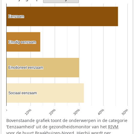
Eenzaam
Eenzaam
Ernstig eenzaam
Ernstig eenzaam
Emotioneel eenzaam
Emotioneel eenzaam
Sociaal eenzaam
Sociaal eenzaam
0%
10%
20%
30%
40%
50%
Bovenstaande grafiek toont de onderwerpen in de categorie
‘Eenzaamheid’ uit de gezondheidsmonitor van het
RIVM
voor de buurt Braakhuizen-Noord. Hierbij wordt per