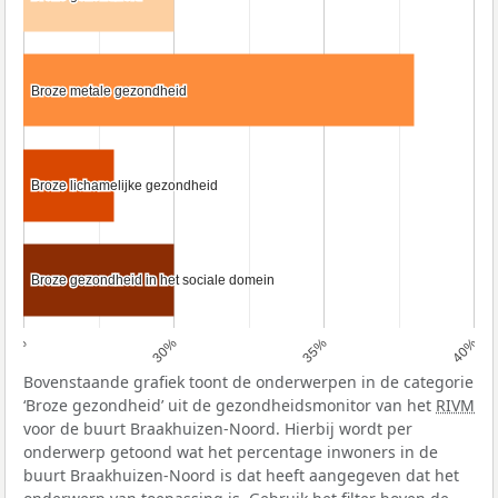
Broze metale gezondheid
Broze metale gezondheid
Broze lichamelijke gezondheid
Broze lichamelijke gezondheid
Broze gezondheid in het sociale domein
Broze gezondheid in het sociale domein
25%
30%
35%
40%
Bovenstaande grafiek toont de onderwerpen in de categorie
‘Broze gezondheid’ uit de gezondheidsmonitor van het
RIVM
voor de buurt Braakhuizen-Noord. Hierbij wordt per
onderwerp getoond wat het percentage inwoners in de
buurt Braakhuizen-Noord is dat heeft aangegeven dat het