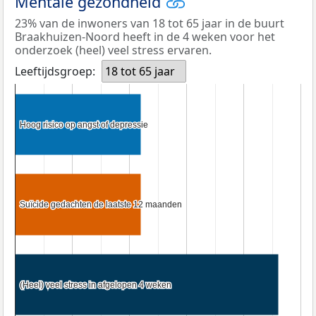
Mentale gezondheid
23% van de inwoners van 18 tot 65 jaar in de buurt
Braakhuizen-Noord heeft in de 4 weken voor het
onderzoek (heel) veel stress ervaren.
Leeftijdsgroep:
18 tot 65 jaar
Hoog risico op angst of depressie
Hoog risico op angst of depressie
Suïcide gedachten de laatste 12 maanden
Suïcide gedachten de laatste 12 maanden
(Heel) veel stress in afgelopen 4 weken
(Heel) veel stress in afgelopen 4 weken