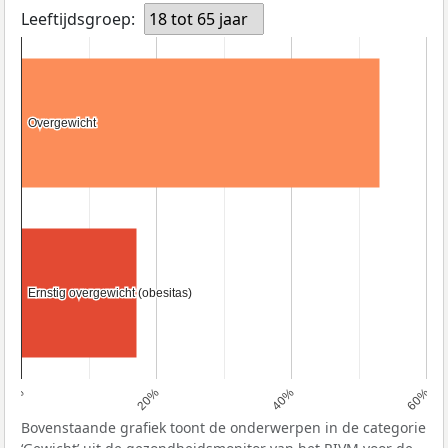
Leeftijdsgroep:
18 tot 65 jaar
Overgewicht
Overgewicht
Ernstig overgewicht (obesitas)
Ernstig overgewicht (obesitas)
0%
20%
40%
60%
Bovenstaande grafiek toont de onderwerpen in de categorie