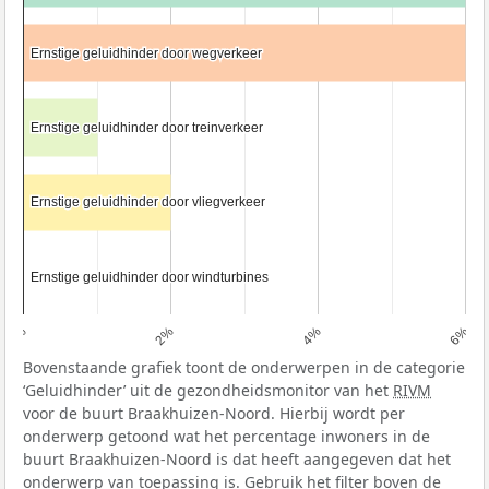
Ernstige geluidhinder door wegverkeer
Ernstige geluidhinder door wegverkeer
Ernstige geluidhinder door treinverkeer
Ernstige geluidhinder door treinverkeer
Ernstige geluidhinder door vliegverkeer
Ernstige geluidhinder door vliegverkeer
Ernstige geluidhinder door windturbines
Ernstige geluidhinder door windturbines
0%
2%
4%
6%
Bovenstaande grafiek toont de onderwerpen in de categorie
‘Geluidhinder’ uit de gezondheidsmonitor van het
RIVM
voor de buurt Braakhuizen-Noord. Hierbij wordt per
onderwerp getoond wat het percentage inwoners in de
buurt Braakhuizen-Noord is dat heeft aangegeven dat het
onderwerp van toepassing is. Gebruik het filter boven de