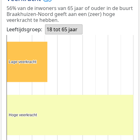
56% van de inwoners van 65 jaar of ouder in de buurt
Braakhuizen-Noord geeft aan een (zeer) hoge
veerkracht te hebben.
Leeftijdsgroep:
18 tot 65 jaar
Lage veerkracht
Lage veerkracht
Hoge veerkracht
Hoge veerkracht