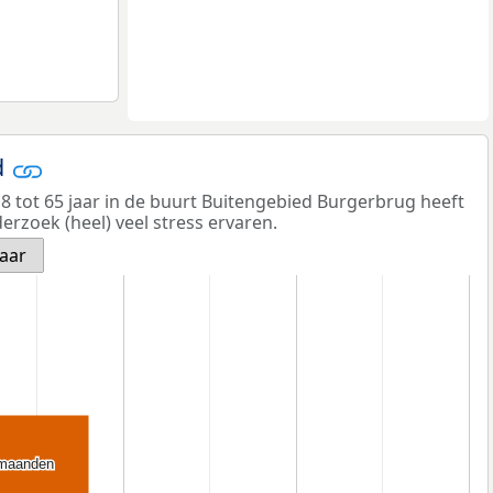
d
8 tot 65 jaar in de buurt Buitengebied Burgerbrug heeft
erzoek (heel) veel stress ervaren.
jaar
 maanden
 maanden