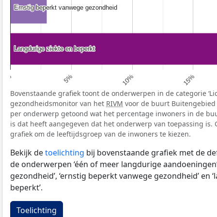
Ernstig beperkt vanwege gezondheid
Ernstig beperkt vanwege gezondheid
Langdurige ziekte en beperkt
Langdurige ziekte en beperkt
5%
10%
15%
0%
Bovenstaande grafiek toont de onderwerpen in de categorie ‘Li
gezondheidsmonitor van het
RIVM
voor de buurt Buitengebied 
per onderwerp getoond wat het percentage inwoners in de bu
is dat heeft aangegeven dat het onderwerp van toepassing is. G
grafiek om de leeftijdsgroep van de inwoners te kiezen.
Bekijk de
toelichting
bij bovenstaande grafiek met de def
de onderwerpen ‘één of meer langdurige aandoeningen’
gezondheid’, ‘ernstig beperkt vanwege gezondheid’ en ‘
beperkt’.
Toelichting