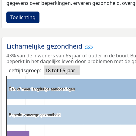
gegevens over beperkingen, ervaren gezondheid, overge
Toelichting
Lichamelijke gezondheid
43% van de inwoners van 65 jaar of ouder in de buurt B
beperkt in het dagelijks leven door problemen met de g
Leeftijdsgroep:
18 tot 65 jaar
Één of meer langdurige aandoeningen
Één of meer langdurige aandoeningen
Beperkt vanwege gezondheid
Beperkt vanwege gezondheid