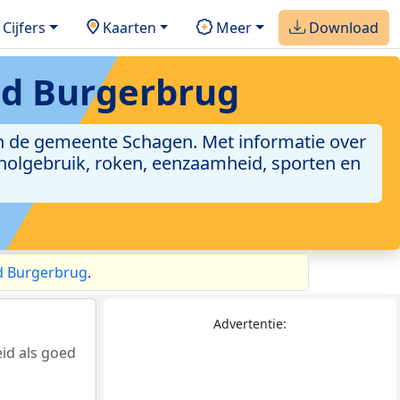
Cijfers
Kaarten
Meer
Download
ed Burgerbrug
n de gemeente Schagen. Met informatie over
oholgebruik, roken, eenzaamheid, sporten en
d Burgerbrug
.
Advertentie:
id als goed