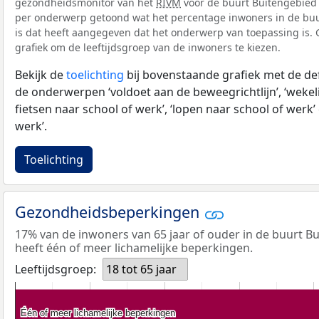
gezondheidsmonitor van het
RIVM
voor de buurt Buitengebied 
per onderwerp getoond wat het percentage inwoners in de bu
is dat heeft aangegeven dat het onderwerp van toepassing is. G
grafiek om de leeftijdsgroep van de inwoners te kiezen.
Bekijk de
toelichting
bij bovenstaande grafiek met de def
de onderwerpen ‘voldoet aan de beweegrichtlijn’, ‘wekeli
fietsen naar school of werk’, ‘lopen naar school of werk’ 
werk’.
Toelichting
Gezondheidsbeperkingen
17% van de inwoners van 65 jaar of ouder in de buurt 
heeft één of meer lichamelijke beperkingen.
Leeftijdsgroep:
18 tot 65 jaar
Één of meer lichamelijke beperkingen
Één of meer lichamelijke beperkingen