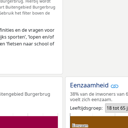
Burgerbrug. Hierbij wordt
urt Buitengebied Burgerbrug
ebruik het filter boven de
inities en de vragen voor
jks sporten’, ‘lopen en/of
en ‘fietsen naar school of
Eenzaamheid
Buitengebied Burgerbrug
38% van de inwoners van 6
voelt zich eenzaam.
Leeftijdsgroep:
18 tot 65 
Eenzaam
Eenzaam