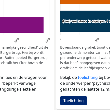
(Heel) veel stress in afgelopen 4
(Heel) veel stress in afgelopen 4
20%
25%
0%
5%
chamelijke gezondheid’ uit de
Bovenstaande grafiek toont de
Burgerbrug. Hierbij wordt
gezondheidsmonitor van het
urt Buitengebied Burgerbrug
per onderwerp getoond wat h
ebruik het filter boven de
is dat heeft aangegeven dat h
grafiek om de leeftijdsgroep 
inities en de vragen voor
Bekijk de
toelichting
bij b
, ‘beperkt vanwege
de onderwerpen ‘psychische 
langdurige ziekte en
gedachten de laatste 12 ma
Toelichting