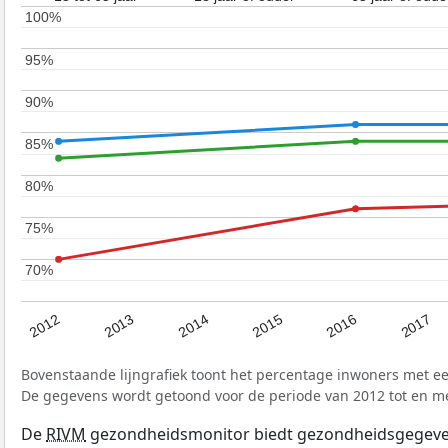
100%
100%
95%
95%
90%
90%
85%
85%
80%
80%
75%
75%
70%
70%
2017
2012
2016
2015
2014
2013
Bovenstaande lijngrafiek toont het percentage inwoners met e
De gegevens wordt getoond voor de periode van 2012 tot en m
De
RIVM
gezondheidsmonitor biedt gezondheidsgegevens 