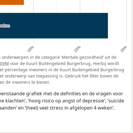
 weken
 weken
10%
15%
20%
 onderwerpen in de categorie ‘Mentale gezondheid’ uit de
RIVM
voor de buurt Buitengebied Burgerbrug. Hierbij wordt
et percentage inwoners in de buurt Buitengebied Burgerbrug
et onderwerp van toepassing is. Gebruik het filter boven de
van de inwoners te kiezen.
ovenstaande grafiek met de definities en de vragen voor
klachten’, ‘hoog risico op angst of depressie’, ‘suïcide
anden’ en ‘(heel) veel stress in afgelopen 4 weken’.