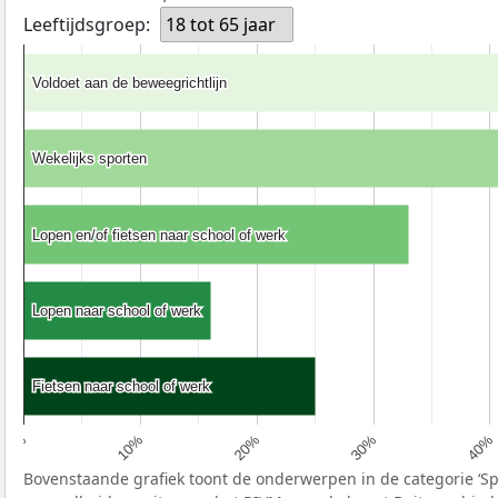
Leeftijdsgroep:
18 tot 65 jaar
Voldoet aan de beweegrichtlijn
Voldoet aan de beweegrichtlijn
Wekelijks sporten
Wekelijks sporten
Lopen en/of fietsen naar school of werk
Lopen en/of fietsen naar school of werk
Lopen naar school of werk
Lopen naar school of werk
Fietsen naar school of werk
Fietsen naar school of werk
10%
40%
20%
0%
30%
Bovenstaande grafiek toont de onderwerpen in de categorie ‘S