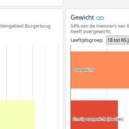
Gewicht
Buitengebied Burgerbrug
54% van de inwoners van 6
heeft overgewicht.
Leeftijdsgroep:
18 tot 65 
Overgewicht
Overgewicht
Ernstig overgewicht (obesitas)
Ernstig overgewicht (obesitas)