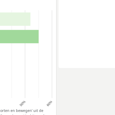
50%
60%
porten en bewegen’ uit de