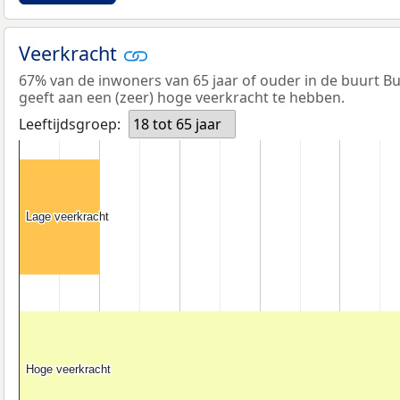
Veerkracht
67% van de inwoners van 65 jaar of ouder in de buurt 
geeft aan een (zeer) hoge veerkracht te hebben.
Leeftijdsgroep:
18 tot 65 jaar
Lage veerkracht
Lage veerkracht
Hoge veerkracht
Hoge veerkracht