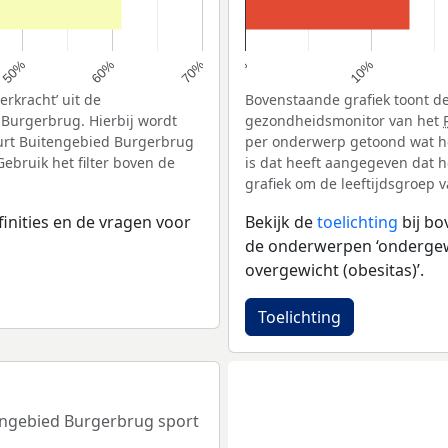
60%
10%
50%
70%
0%
rkracht’ uit de
Bovenstaande grafiek toont de
Burgerbrug. Hierbij wordt
gezondheidsmonitor van het
urt Buitengebied Burgerbrug
per onderwerp getoond wat h
ebruik het filter boven de
is dat heeft aangegeven dat h
grafiek om de leeftijdsgroep 
inities en de vragen voor
Bekijk de
toelichting
bij b
de onderwerpen ‘ondergewic
overgewicht (obesitas)’.
Toelichting
tengebied Burgerbrug sport