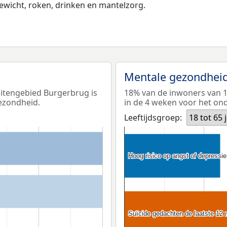
wicht, roken, drinken en mantelzorg.
Mentale gezondhei
uitengebied Burgerbrug is
18% van de inwoners van 1
ezondheid.
in de 4 weken voor het ond
Leeftijdsgroep:
18 tot 65 
Hoog risico op angst of depressie
Hoog risico op angst of depressie
Suïcide gedachten de laatste 12
Suïcide gedachten de laatste 12