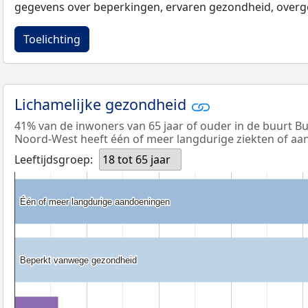
gegevens over beperkingen, ervaren gezondheid, overge
Toelichting
Lichamelijke gezondheid
41% van de inwoners van 65 jaar of ouder in de buurt B
Noord-West heeft één of meer langdurige ziekten of a
Leeftijdsgroep:
18 tot 65 jaar
Één of meer langdurige aandoeningen
Één of meer langdurige aandoeningen
Beperkt vanwege gezondheid
Beperkt vanwege gezondheid