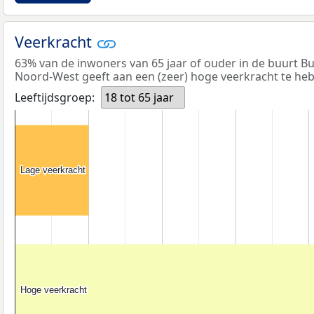
Veerkracht
63% van de inwoners van 65 jaar of ouder in de buurt B
Noord-West geeft aan een (zeer) hoge veerkracht te he
Leeftijdsgroep:
18 tot 65 jaar
Lage veerkracht
Lage veerkracht
Hoge veerkracht
Hoge veerkracht