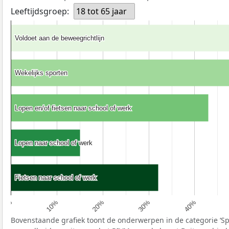
Leeftijdsgroep:
18 tot 65 jaar
Voldoet aan de beweegrichtlijn
Voldoet aan de beweegrichtlijn
Wekelijks sporten
Wekelijks sporten
Lopen en/of fietsen naar school of werk
Lopen en/of fietsen naar school of werk
Lopen naar school of werk
Lopen naar school of werk
Fietsen naar school of werk
Fietsen naar school of werk
40%
30%
20%
10%
0%
Bovenstaande grafiek toont de onderwerpen in de categorie ‘S