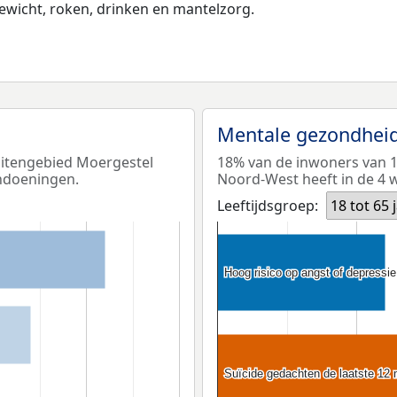
wicht, roken, drinken en mantelzorg.
Mentale gezondhei
uitengebied Moergestel
18% van de inwoners van 1
andoeningen.
Noord-West heeft in de 4 w
Leeftijdsgroep:
18 tot 65 
Hoog risico op angst of depressie
Hoog risico op angst of depressie
Suïcide gedachten de laatste 12
Suïcide gedachten de laatste 12