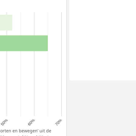
60%
50%
70%
porten en bewegen’ uit de