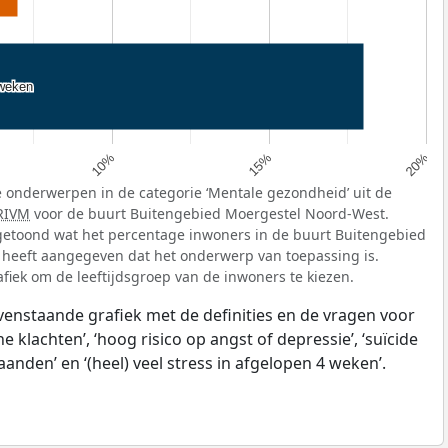
 weken
 weken
10%
15%
20%
 onderwerpen in de categorie ‘Mentale gezondheid’ uit de
RIVM
voor de buurt Buitengebied Moergestel Noord-West.
getoond wat het percentage inwoners in de buurt Buitengebied
 heeft aangegeven dat het onderwerp van toepassing is.
afiek om de leeftijdsgroep van de inwoners te kiezen.
ovenstaande grafiek met de definities en de vragen voor
klachten’, ‘hoog risico op angst of depressie’, ‘suïcide
anden’ en ‘(heel) veel stress in afgelopen 4 weken’.