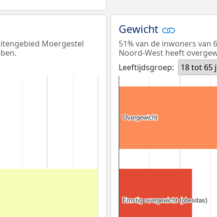
Gewicht
uitengebied Moergestel
51% van de inwoners van 6
bben.
Noord-West heeft overgew
Leeftijdsgroep:
18 tot 65 
Overgewicht
Overgewicht
Ernstig overgewicht (obesitas)
Ernstig overgewicht (obesitas)