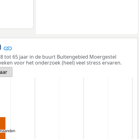
d
8 tot 65 jaar in de buurt Buitengebied Moergestel
eken voor het onderzoek (heel) veel stress ervaren.
jaar
 maanden
 maanden