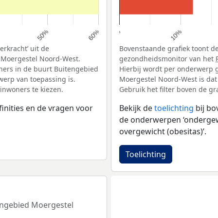
10%
50%
60%
0%
rkracht’ uit de
Bovenstaande grafiek toont de
 Moergestel Noord-West.
gezondheidsmonitor van het
ners in de buurt Buitengebied
Hierbij wordt per onderwerp 
erp van toepassing is.
Moergestel Noord-West is dat
 inwoners te kiezen.
Gebruik het filter boven de gr
inities en de vragen voor
Bekijk de
toelichting
bij b
de onderwerpen ‘ondergewic
overgewicht (obesitas)’.
Toelichting
tengebied Moergestel