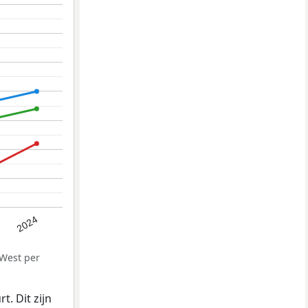
2024
-West per
. Dit zijn