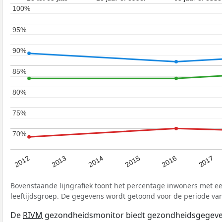
100%
100%
95%
95%
90%
90%
85%
85%
80%
80%
75%
75%
70%
70%
2017
2012
2016
2015
2014
2013
Bovenstaande lijngrafiek toont het percentage inwoners met 
leeftijdsgroep. De gegevens wordt getoond voor de periode van
De
RIVM
gezondheidsmonitor biedt gezondheidsgegevens 