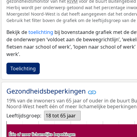
gezondheidsmonitor van het
RIVM
voor de buurt Buitengebied
Hierbij wordt per onderwerp getoond wat het percentage inwo
Moergestel Noord-West is dat heeft aangegeven dat het onderw
Gebruik het filter boven de grafiek om de leeftijdsgroep van de
Bekijk de
toelichting
bij bovenstaande grafiek met de def
de onderwerpen ‘voldoet aan de beweegrichtlijn’, ‘wekeli
fietsen naar school of werk’, ‘lopen naar school of werk’ 
werk’.
Toelichting
Gezondheidsbeperkingen
19% van de inwoners van 65 jaar of ouder in de buurt B
Noord-West heeft één of meer lichamelijke beperkingen
Leeftijdsgroep:
18 tot 65 jaar
Één of meer lichamelijke beperkingen
Één of meer lichamelijke beperkingen