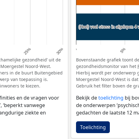
(Heel) veel stress in afgelopen 4
(Heel) veel stress in afgelopen 4
25%
30%
0%
5%
chamelijke gezondheid’ uit de
Bovenstaande grafiek toont de
 Moergestel Noord-West.
gezondheidsmonitor van het
ners in de buurt Buitengebied
Hierbij wordt per onderwerp 
erp van toepassing is.
Moergestel Noord-West is dat
 inwoners te kiezen.
Gebruik het filter boven de gr
inities en de vragen voor
Bekijk de
toelichting
bij b
, ‘beperkt vanwege
de onderwerpen ‘psychische 
langdurige ziekte en
gedachten de laatste 12 ma
Toelichting