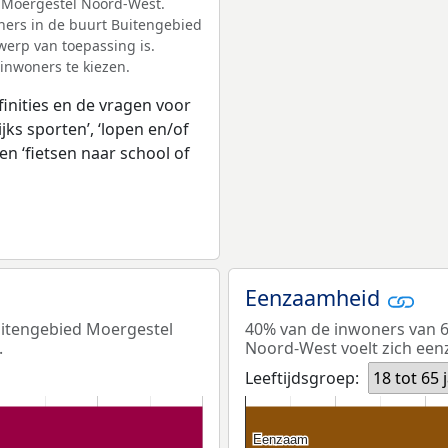
 Moergestel Noord-West.
ners in de buurt Buitengebied
erp van toepassing is.
 inwoners te kiezen.
inities en de vragen voor
jks sporten’, ‘lopen en/of
en ‘fietsen naar school of
Eenzaamheid
uitengebied Moergestel
40% van de inwoners van 6
.
Noord-West voelt zich ee
Leeftijdsgroep:
18 tot 65 
Eenzaam
Eenzaam