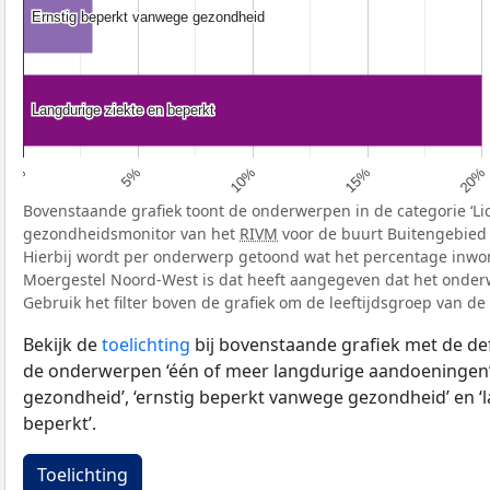
Ernstig beperkt vanwege gezondheid
Ernstig beperkt vanwege gezondheid
Langdurige ziekte en beperkt
Langdurige ziekte en beperkt
5%
20%
10%
0%
15%
Bovenstaande grafiek toont de onderwerpen in de categorie ‘Li
gezondheidsmonitor van het
RIVM
voor de buurt Buitengebied
Hierbij wordt per onderwerp getoond wat het percentage inwo
Moergestel Noord-West is dat heeft aangegeven dat het onderw
Gebruik het filter boven de grafiek om de leeftijdsgroep van de
Bekijk de
toelichting
bij bovenstaande grafiek met de def
de onderwerpen ‘één of meer langdurige aandoeningen’
gezondheid’, ‘ernstig beperkt vanwege gezondheid’ en ‘
beperkt’.
Toelichting