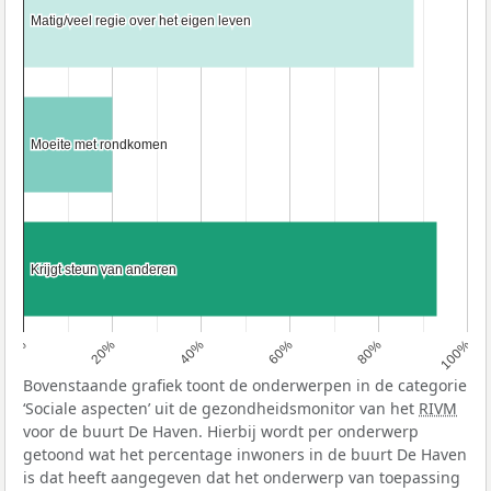
Matig/veel regie over het eigen leven
Matig/veel regie over het eigen leven
Moeite met rondkomen
Moeite met rondkomen
Krijgt steun van anderen
Krijgt steun van anderen
0%
20%
40%
60%
80%
100%
Bovenstaande grafiek toont de onderwerpen in de categorie
‘Sociale aspecten’ uit de gezondheidsmonitor van het
RIVM
voor de buurt De Haven. Hierbij wordt per onderwerp
getoond wat het percentage inwoners in de buurt De Haven
is dat heeft aangegeven dat het onderwerp van toepassing