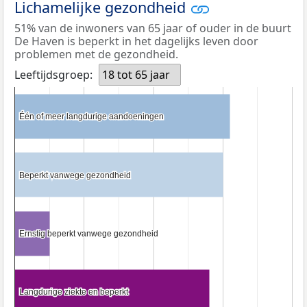
Lichamelijke gezondheid
51% van de inwoners van 65 jaar of ouder in de buurt
De Haven is beperkt in het dagelijks leven door
problemen met de gezondheid.
Leeftijdsgroep:
18 tot 65 jaar
Één of meer langdurige aandoeningen
Één of meer langdurige aandoeningen
Beperkt vanwege gezondheid
Beperkt vanwege gezondheid
Ernstig beperkt vanwege gezondheid
Ernstig beperkt vanwege gezondheid
Langdurige ziekte en beperkt
Langdurige ziekte en beperkt