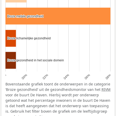
Broze metale gezondheid
Broze metale gezondheid
Broze lichamelijke gezondheid
Broze lichamelijke gezondheid
Broze gezondheid in het sociale domein
Broze gezondheid in het sociale domein
28%
30%
32%
34%
36%
38%
Bovenstaande grafiek toont de onderwerpen in de categorie
‘Broze gezondheid’ uit de gezondheidsmonitor van het
RIVM
voor de buurt De Haven. Hierbij wordt per onderwerp
getoond wat het percentage inwoners in de buurt De Haven
is dat heeft aangegeven dat het onderwerp van toepassing
is. Gebruik het filter boven de grafiek om de leeftijdsgroep