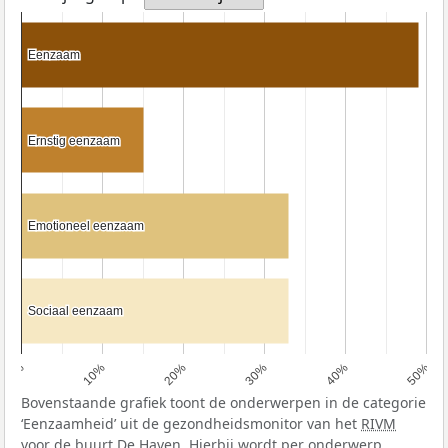
Eenzaam
Eenzaam
Ernstig eenzaam
Ernstig eenzaam
Emotioneel eenzaam
Emotioneel eenzaam
Sociaal eenzaam
Sociaal eenzaam
0%
10%
20%
30%
40%
50%
Bovenstaande grafiek toont de onderwerpen in de categorie
‘Eenzaamheid’ uit de gezondheidsmonitor van het
RIVM
voor de buurt De Haven. Hierbij wordt per onderwerp