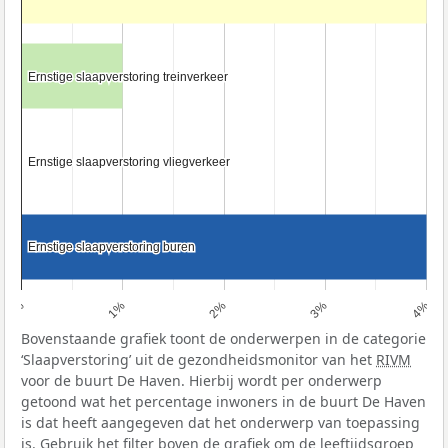
Ernstige slaapverstoring treinverkeer
Ernstige slaapverstoring treinverkeer
Ernstige slaapverstoring vliegverkeer
Ernstige slaapverstoring vliegverkeer
Ernstige slaapverstoring buren
Ernstige slaapverstoring buren
0%
1%
2%
3%
4%
Bovenstaande grafiek toont de onderwerpen in de categorie
‘Slaapverstoring’ uit de gezondheidsmonitor van het
RIVM
voor de buurt De Haven. Hierbij wordt per onderwerp
getoond wat het percentage inwoners in de buurt De Haven
is dat heeft aangegeven dat het onderwerp van toepassing
is. Gebruik het filter boven de grafiek om de leeftijdsgroep