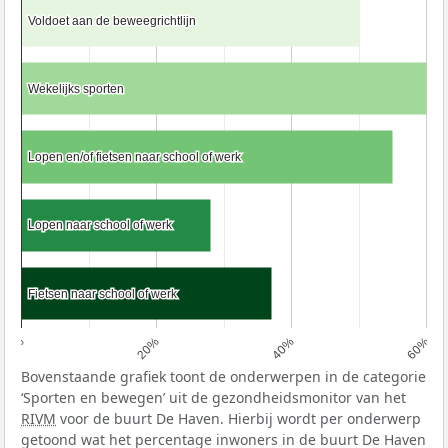
Voldoet aan de beweegrichtlijn
Voldoet aan de beweegrichtlijn
Wekelijks sporten
Wekelijks sporten
Lopen en/of fietsen naar school of werk
Lopen en/of fietsen naar school of werk
Lopen naar school of werk
Lopen naar school of werk
Fietsen naar school of werk
Fietsen naar school of werk
0%
20%
40%
60%
Bovenstaande grafiek toont de onderwerpen in de categorie
‘Sporten en bewegen’ uit de gezondheidsmonitor van het
RIVM
voor de buurt De Haven. Hierbij wordt per onderwerp
getoond wat het percentage inwoners in de buurt De Haven