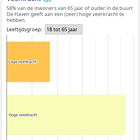
58% van de inwoners van 65 jaar of ouder in de buurt
De Haven geeft aan een (zeer) hoge veerkracht te
hebben.
Leeftijdsgroep:
18 tot 65 jaar
Lage veerkracht
Lage veerkracht
Hoge veerkracht
Hoge veerkracht