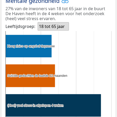
Mentale gezondheid
27% van de inwoners van 18 tot 65 jaar in de buurt
De Haven heeft in de 4 weken voor het onderzoek
(heel) veel stress ervaren.
Leeftijdsgroep:
18 tot 65 jaar
Hoog risico op angst of depressie
Hoog risico op angst of depressie
Suïcide gedachten de laatste 12 maanden
Suïcide gedachten de laatste 12 maanden
(Heel) veel stress in afgelopen 4 weken
(Heel) veel stress in afgelopen 4 weken