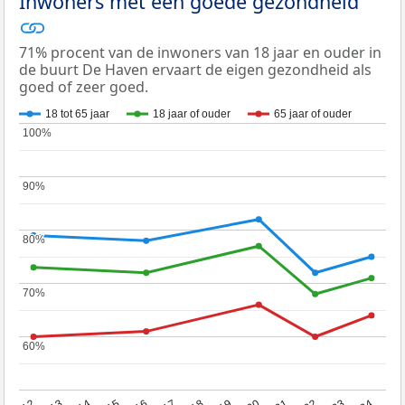
Inwoners met een goede gezondheid
71% procent van de inwoners van 18 jaar en ouder in
de buurt De Haven ervaart de eigen gezondheid als
goed of zeer goed.
18 tot 65 jaar
18 jaar of ouder
65 jaar of ouder
100%
100%
90%
90%
80%
80%
70%
70%
60%
60%