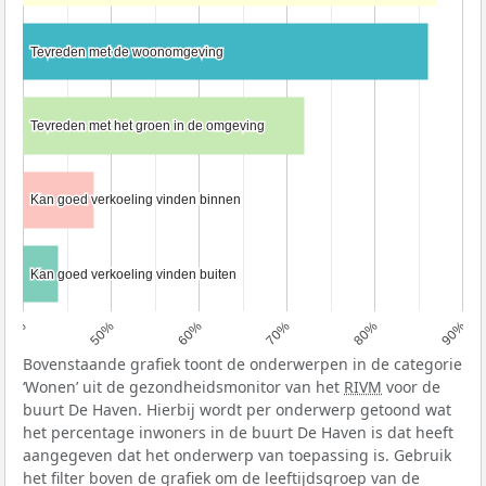
Tevreden met de woonomgeving
Tevreden met de woonomgeving
Tevreden met het groen in de omgeving
Tevreden met het groen in de omgeving
Kan goed verkoeling vinden binnen
Kan goed verkoeling vinden binnen
Kan goed verkoeling vinden buiten
Kan goed verkoeling vinden buiten
40%
50%
60%
70%
80%
90%
Bovenstaande grafiek toont de onderwerpen in de categorie
‘Wonen’ uit de gezondheidsmonitor van het
RIVM
voor de
buurt De Haven. Hierbij wordt per onderwerp getoond wat
het percentage inwoners in de buurt De Haven is dat heeft
aangegeven dat het onderwerp van toepassing is. Gebruik
het filter boven de grafiek om de leeftijdsgroep van de