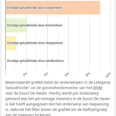
Ernstige geluidhinder door wegverkeer
Ernstige geluidhinder door wegverkeer
Ernstige geluidhinder door treinverkeer
Ernstige geluidhinder door treinverkeer
Ernstige geluidhinder door vliegverkeer
Ernstige geluidhinder door vliegverkeer
Ernstige geluidhinder door windturbines
Ernstige geluidhinder door windturbines
0%
2%
4%
6%
8%
10%
Bovenstaande grafiek toont de onderwerpen in de categorie
‘Geluidhinder’ uit de gezondheidsmonitor van het
RIVM
voor de buurt De Haven. Hierbij wordt per onderwerp
getoond wat het percentage inwoners in de buurt De Haven
is dat heeft aangegeven dat het onderwerp van toepassing
is. Gebruik het filter boven de grafiek om de leeftijdsgroep
van de inwoners te kiezen.