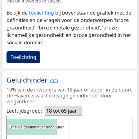
van de inwoners te kiezen.
Bekijk de
toelichting
bij bovenstaande grafiek met de
definities en de vragen voor de onderwerpen ‘broze
gezondheid’, ‘broze metale gezondheid’, ‘broze
lichamelijke gezondheid’ en ‘broze gezondheid in het
sociale domein’.
Toelichting
Geluidhinder
10% van de inwoners van 18 jaar of ouder in de buurt
De Haven ervaart ernstige geluidhinder door
wegverkeer.
Leeftijdsgroep:
18 tot 65 jaar
Ernstige geluidhinder door buren
Ernstige geluidhinder door buren