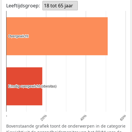
Leeftijdsgroep:
18 tot 65 jaar
Overgewicht
Overgewicht
Ernstig overgewicht (obesitas)
Ernstig overgewicht (obesitas)
0%
20%
40%
60%
Bovenstaande grafiek toont de onderwerpen in de categorie