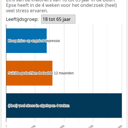
Epse heeft in de 4 weken voor het onderzoek (heel)
veel stress ervaren.
Leeftijdsgroep:
18 tot 65 jaar
Hoog risico op angst of depressie
Hoog risico op angst of depressie
Suïcide gedachten de laatste 12 maanden
Suïcide gedachten de laatste 12 maanden
(Heel) veel stress in afgelopen 4 weken
(Heel) veel stress in afgelopen 4 weken
0%
5%
10%
15%
20%