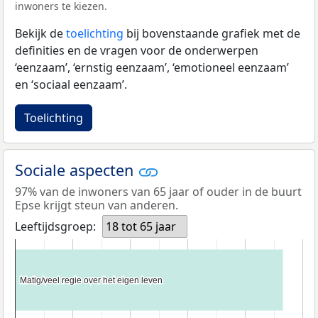
inwoners te kiezen.
Bekijk de
toelichting
bij bovenstaande grafiek met de
definities en de vragen voor de onderwerpen
‘eenzaam’, ‘ernstig eenzaam’, ‘emotioneel eenzaam’
en ‘sociaal eenzaam’.
Toelichting
Sociale aspecten
97% van de inwoners van 65 jaar of ouder in de buurt
Epse krijgt steun van anderen.
Leeftijdsgroep:
18 tot 65 jaar
Matig/veel regie over het eigen leven
Matig/veel regie over het eigen leven