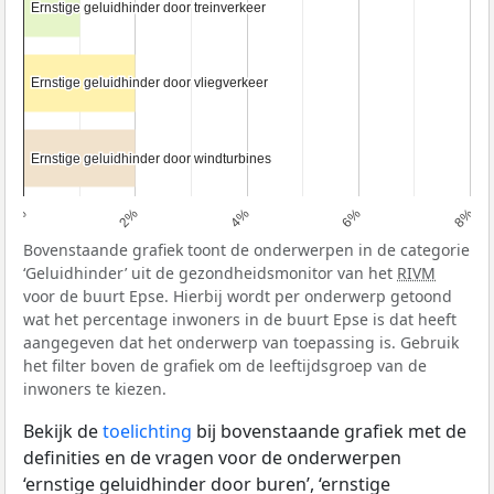
Ernstige geluidhinder door treinverkeer
Ernstige geluidhinder door treinverkeer
Ernstige geluidhinder door vliegverkeer
Ernstige geluidhinder door vliegverkeer
Ernstige geluidhinder door windturbines
Ernstige geluidhinder door windturbines
0%
2%
4%
6%
8%
Bovenstaande grafiek toont de onderwerpen in de categorie
‘Geluidhinder’ uit de gezondheidsmonitor van het
RIVM
voor de buurt Epse. Hierbij wordt per onderwerp getoond
wat het percentage inwoners in de buurt Epse is dat heeft
aangegeven dat het onderwerp van toepassing is. Gebruik
het filter boven de grafiek om de leeftijdsgroep van de
inwoners te kiezen.
Bekijk de
toelichting
bij bovenstaande grafiek met de
definities en de vragen voor de onderwerpen
‘ernstige geluidhinder door buren’, ‘ernstige