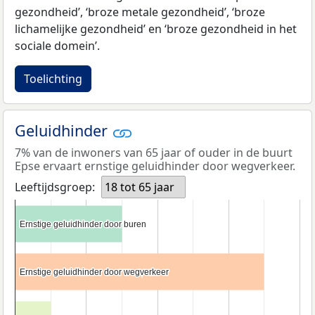
gezondheid’, ‘broze metale gezondheid’, ‘broze
lichamelijke gezondheid’ en ‘broze gezondheid in het
sociale domein’.
Toelichting
Geluidhinder
7% van de inwoners van 65 jaar of ouder in de buurt
Epse ervaart ernstige geluidhinder door wegverkeer.
Leeftijdsgroep:
18 tot 65 jaar
Ernstige geluidhinder door buren
Ernstige geluidhinder door buren
Ernstige geluidhinder door wegverkeer
Ernstige geluidhinder door wegverkeer