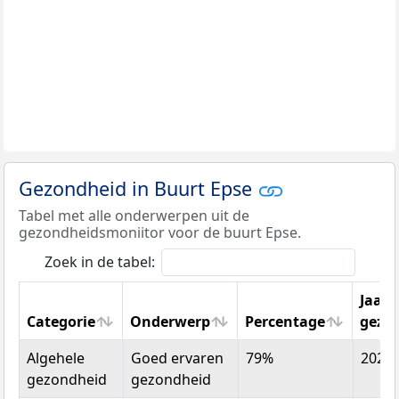
Gezondheid in Buurt Epse
Tabel met alle onderwerpen uit de
gezondheidsmoniitor voor de buurt Epse.
Zoek in de tabel:
Jaar
Categorie
Onderwerp
Percentage
gezo
Categorie
Onderwerp
Percentage
Jaar
Algehele
Goed ervaren
79%
2024
gezo
gezondheid
gezondheid