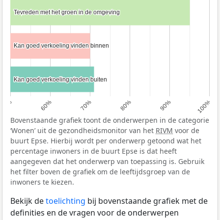
Tevreden met het groen in de omgeving
Tevreden met het groen in de omgeving
Kan goed verkoeling vinden binnen
Kan goed verkoeling vinden binnen
Kan goed verkoeling vinden buiten
Kan goed verkoeling vinden buiten
50%
60%
70%
80%
90%
100%
Bovenstaande grafiek toont de onderwerpen in de categorie
‘Wonen’ uit de gezondheidsmonitor van het
RIVM
voor de
buurt Epse. Hierbij wordt per onderwerp getoond wat het
percentage inwoners in de buurt Epse is dat heeft
aangegeven dat het onderwerp van toepassing is. Gebruik
het filter boven de grafiek om de leeftijdsgroep van de
inwoners te kiezen.
Bekijk de
toelichting
bij bovenstaande grafiek met de
definities en de vragen voor de onderwerpen