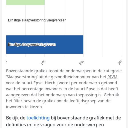
Ernstige slaapverstoring vliegverkeer
Ernstige slaapverstoring vliegverkeer
Ernstige slaapverstoring buren
Ernstige slaapverstoring buren
0%
1%
2%
3%
Bovenstaande grafiek toont de onderwerpen in de categorie
‘Slaapverstoring’ uit de gezondheidsmonitor van het
RIVM
voor de buurt Epse. Hierbij wordt per onderwerp getoond
wat het percentage inwoners in de buurt Epse is dat heeft
aangegeven dat het onderwerp van toepassing is. Gebruik
het filter boven de grafiek om de leeftijdsgroep van de
inwoners te kiezen.
Bekijk de
toelichting
bij bovenstaande grafiek met de
definities en de vragen voor de onderwerpen