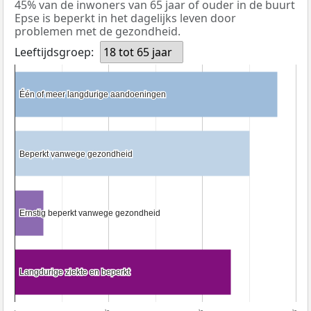
45% van de inwoners van 65 jaar of ouder in de buurt
Epse is beperkt in het dagelijks leven door
problemen met de gezondheid.
Leeftijdsgroep:
18 tot 65 jaar
Één of meer langdurige aandoeningen
Één of meer langdurige aandoeningen
Beperkt vanwege gezondheid
Beperkt vanwege gezondheid
Ernstig beperkt vanwege gezondheid
Ernstig beperkt vanwege gezondheid
Langdurige ziekte en beperkt
Langdurige ziekte en beperkt