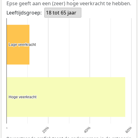
Epse geeft aan een (zeer) hoge veerkracht te hebben.
Leeftijdsgroep:
18 tot 65 jaar
Lage veerkracht
Lage veerkracht
Hoge veerkracht
Hoge veerkracht
0%
20%
40%
60%