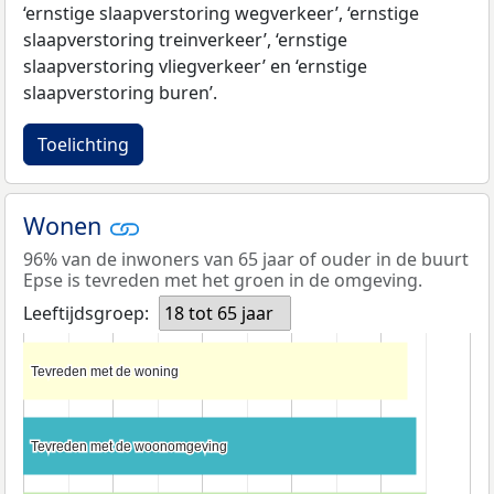
‘ernstige slaapverstoring wegverkeer’, ‘ernstige
slaapverstoring treinverkeer’, ‘ernstige
slaapverstoring vliegverkeer’ en ‘ernstige
slaapverstoring buren’.
Toelichting
Wonen
96% van de inwoners van 65 jaar of ouder in de buurt
Epse is tevreden met het groen in de omgeving.
Leeftijdsgroep:
18 tot 65 jaar
Tevreden met de woning
Tevreden met de woning
Tevreden met de woonomgeving
Tevreden met de woonomgeving