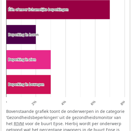
Één of meer lichamelijke beperkingen
Één of meer lichamelijke beperkingen
Beperking in horen
Beperking in horen
Beperking in zien
Beperking in zien
Beperking in bewegen
Beperking in bewegen
0%
2%
4%
6%
8%
Bovenstaande grafiek toont de onderwerpen in de categorie
‘Gezondheidsbeperkingen’ uit de gezondheidsmonitor van
het
RIVM
voor de buurt Epse. Hierbij wordt per onderwerp
getoond wat het percentage inwoners in de buurt Epse is