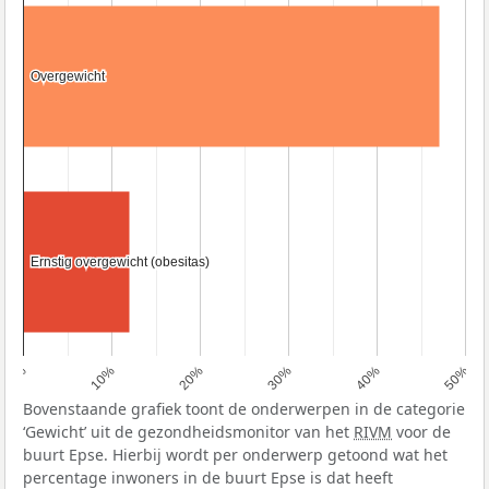
Overgewicht
Overgewicht
Ernstig overgewicht (obesitas)
Ernstig overgewicht (obesitas)
0%
10%
20%
30%
40%
50%
Bovenstaande grafiek toont de onderwerpen in de categorie
‘Gewicht’ uit de gezondheidsmonitor van het
RIVM
voor de
buurt Epse. Hierbij wordt per onderwerp getoond wat het
percentage inwoners in de buurt Epse is dat heeft