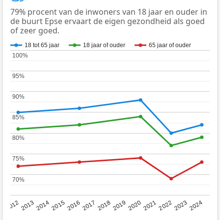
79% procent van de inwoners van 18 jaar en ouder in
de buurt Epse ervaart de eigen gezondheid als goed
of zeer goed.
18 tot 65 jaar
18 jaar of ouder
65 jaar of ouder
100%
100%
95%
95%
90%
90%
85%
85%
80%
80%
75%
75%
70%
70%
2014
2020
2013
2019
2012
2018
2024
2017
2023
2016
2022
2015
2021