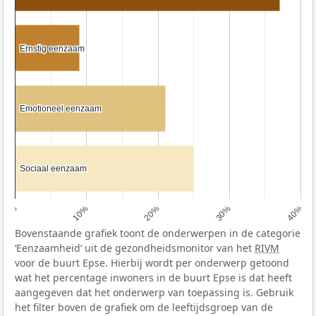
Ernstig eenzaam
Ernstig eenzaam
Emotioneel eenzaam
Emotioneel eenzaam
Sociaal eenzaam
Sociaal eenzaam
0%
10%
20%
30%
40%
Bovenstaande grafiek toont de onderwerpen in de categorie
‘Eenzaamheid’ uit de gezondheidsmonitor van het
RIVM
voor de buurt Epse. Hierbij wordt per onderwerp getoond
wat het percentage inwoners in de buurt Epse is dat heeft
aangegeven dat het onderwerp van toepassing is. Gebruik
het filter boven de grafiek om de leeftijdsgroep van de