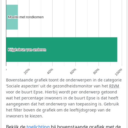
Moeite met rondkomen
Moeite met rondkomen
Krijgt steun van anderen
Krijgt steun van anderen
0%
20%
40%
60%
80%
100%
Bovenstaande grafiek toont de onderwerpen in de categorie
‘Sociale aspecten’ uit de gezondheidsmonitor van het
RIVM
voor de buurt Epse. Hierbij wordt per onderwerp getoond
wat het percentage inwoners in de buurt Epse is dat heeft
aangegeven dat het onderwerp van toepassing is. Gebruik
het filter boven de grafiek om de leeftijdsgroep van de
inwoners te kiezen.
Bekijk de
toelichting
bij bovenstaande grafiek met de