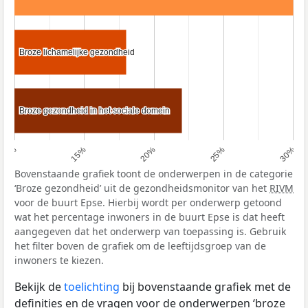
Broze lichamelijke gezondheid
Broze lichamelijke gezondheid
Broze gezondheid in het sociale domein
Broze gezondheid in het sociale domein
10%
15%
20%
25%
30%
Bovenstaande grafiek toont de onderwerpen in de categorie
‘Broze gezondheid’ uit de gezondheidsmonitor van het
RIVM
voor de buurt Epse. Hierbij wordt per onderwerp getoond
wat het percentage inwoners in de buurt Epse is dat heeft
aangegeven dat het onderwerp van toepassing is. Gebruik
het filter boven de grafiek om de leeftijdsgroep van de
inwoners te kiezen.
Bekijk de
toelichting
bij bovenstaande grafiek met de
definities en de vragen voor de onderwerpen ‘broze