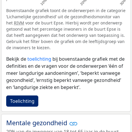
0%
10%
20%
30%
Bovenstaande grafiek toont de onderwerpen in de categorie
‘Lichamelijke gezondheid’ uit de gezondheidsmonitor van
het
RIVM
voor de buurt Epse. Hierbij wordt per onderwerp
getoond wat het percentage inwoners in de buurt Epse is
dat heeft aangegeven dat het onderwerp van toepassing is.
Gebruik het filter boven de grafiek om de leeftijdsgroep van
de inwoners te kiezen.
Bekijk de
toelichting
bij bovenstaande grafiek met de
definities en de vragen voor de onderwerpen ‘één of
meer langdurige aandoeningen’, ‘beperkt vanwege
gezondheid’, ‘ernstig beperkt vanwege gezondheid’
en ‘langdurige ziekte en beperkt’.
Toelichting
Mentale gezondheid
20% van de inwoners van 18 tot 65 jaar in de buurt