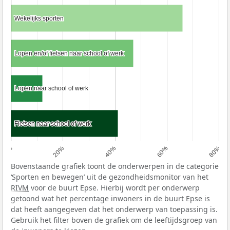
Wekelijks sporten
Wekelijks sporten
Lopen en/of fietsen naar school of werk
Lopen en/of fietsen naar school of werk
Lopen naar school of werk
Lopen naar school of werk
Fietsen naar school of werk
Fietsen naar school of werk
0%
20%
40%
60%
80%
Bovenstaande grafiek toont de onderwerpen in de categorie
‘Sporten en bewegen’ uit de gezondheidsmonitor van het
RIVM
voor de buurt Epse. Hierbij wordt per onderwerp
getoond wat het percentage inwoners in de buurt Epse is
dat heeft aangegeven dat het onderwerp van toepassing is.
Gebruik het filter boven de grafiek om de leeftijdsgroep van