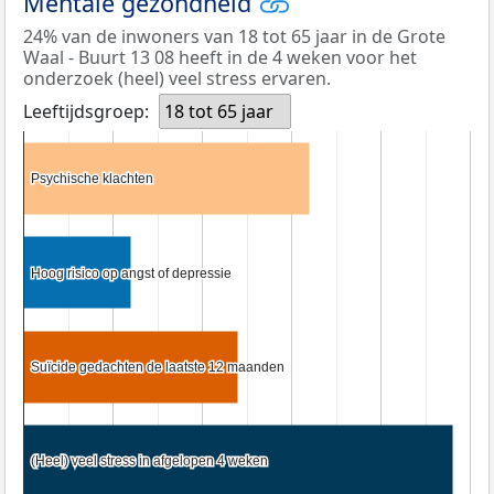
Mentale gezondheid
24% van de inwoners van 18 tot 65 jaar in de Grote
Waal - Buurt 13 08 heeft in de 4 weken voor het
onderzoek (heel) veel stress ervaren.
Leeftijdsgroep:
18 tot 65 jaar
Psychische klachten
Psychische klachten
Hoog risico op angst of depressie
Hoog risico op angst of depressie
Suïcide gedachten de laatste 12 maanden
Suïcide gedachten de laatste 12 maanden
(Heel) veel stress in afgelopen 4 weken
(Heel) veel stress in afgelopen 4 weken