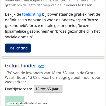
onderwerp van toepassing is. Gebruik het filter boven de
grafiek om de leeftijdsgroep van de inwoners te kiezen.
Bekijk de
toelichting
bij bovenstaande grafiek met de
definities en de vragen voor de onderwerpen ‘broze
gezondheid’, ‘broze metale gezondheid’, ‘broze
lichamelijke gezondheid’ en ‘broze gezondheid in het
sociale domein’.
Toelichting
Geluidhinder
17% van de inwoners van 18 tot 65 jaar in de Grote
Waal - Buurt 13 08 ervaart ernstige geluidhinder door
wegverkeer.
Leeftijdsgroep:
18 tot 65 jaar
Ernstige geluidhinder door buren
Ernstige geluidhinder door buren