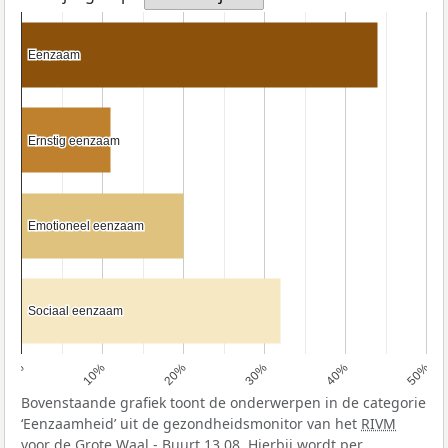
Eenzaam
Eenzaam
Ernstig eenzaam
Ernstig eenzaam
Emotioneel eenzaam
Emotioneel eenzaam
Sociaal eenzaam
Sociaal eenzaam
0%
10%
20%
30%
40%
50%
Bovenstaande grafiek toont de onderwerpen in de categorie
‘Eenzaamheid’ uit de gezondheidsmonitor van het
RIVM
voor de Grote Waal - Buurt 13 08. Hierbij wordt per