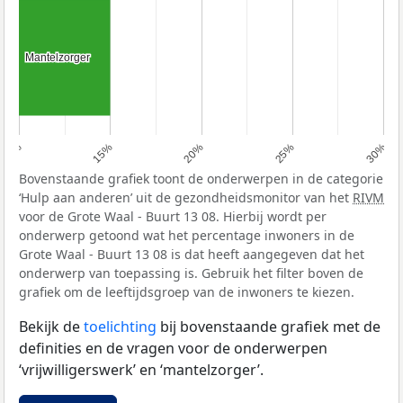
Mantelzorger
Mantelzorger
10%
15%
20%
25%
30%
Bovenstaande grafiek toont de onderwerpen in de categorie
‘Hulp aan anderen’ uit de gezondheidsmonitor van het
RIVM
voor de Grote Waal - Buurt 13 08. Hierbij wordt per
onderwerp getoond wat het percentage inwoners in de
Grote Waal - Buurt 13 08 is dat heeft aangegeven dat het
onderwerp van toepassing is. Gebruik het filter boven de
grafiek om de leeftijdsgroep van de inwoners te kiezen.
Bekijk de
toelichting
bij bovenstaande grafiek met de
definities en de vragen voor de onderwerpen
‘vrijwilligerswerk’ en ‘mantelzorger’.