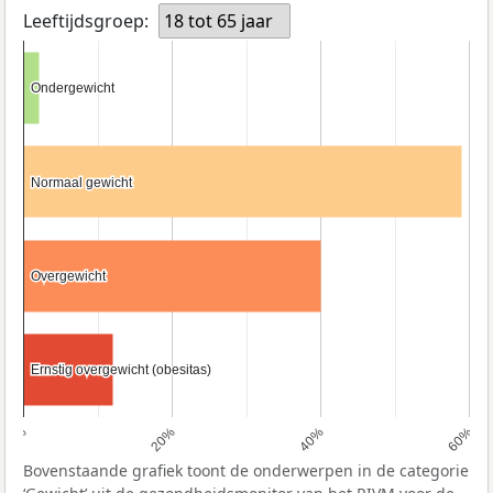
Leeftijdsgroep:
18 tot 65 jaar
Ondergewicht
Ondergewicht
Normaal gewicht
Normaal gewicht
Overgewicht
Overgewicht
Ernstig overgewicht (obesitas)
Ernstig overgewicht (obesitas)
0%
20%
40%
60%
Bovenstaande grafiek toont de onderwerpen in de categorie