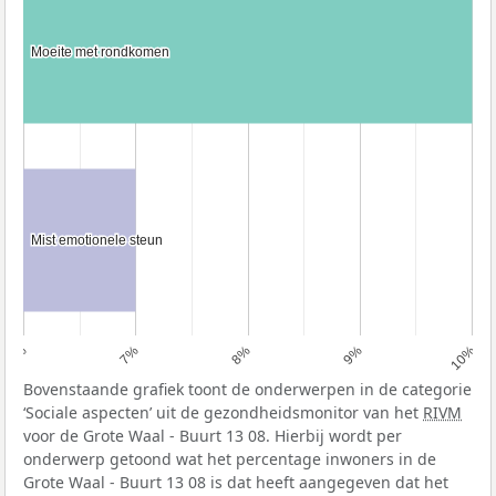
Moeite met rondkomen
Moeite met rondkomen
Mist emotionele steun
Mist emotionele steun
6%
7%
8%
9%
10%
Bovenstaande grafiek toont de onderwerpen in de categorie
‘Sociale aspecten’ uit de gezondheidsmonitor van het
RIVM
voor de Grote Waal - Buurt 13 08. Hierbij wordt per
onderwerp getoond wat het percentage inwoners in de
Grote Waal - Buurt 13 08 is dat heeft aangegeven dat het