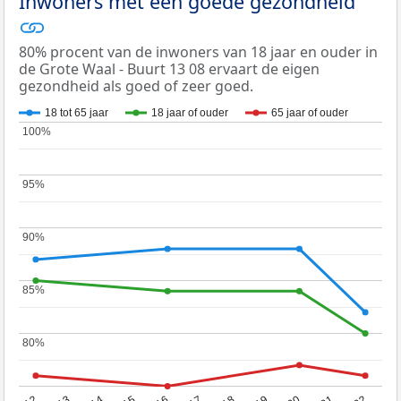
Inwoners met een goede gezondheid
80% procent van de inwoners van 18 jaar en ouder in
de Grote Waal - Buurt 13 08 ervaart de eigen
gezondheid als goed of zeer goed.
18 tot 65 jaar
18 jaar of ouder
65 jaar of ouder
100%
100%
95%
95%
90%
90%
85%
85%
80%
80%