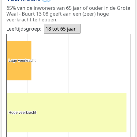
65% van de inwoners van 65 jaar of ouder in de Grote
Waal - Buurt 13 08 geeft aan een (zeer) hoge
veerkracht te hebben.
Leeftijdsgroep:
18 tot 65 jaar
Lage veerkracht
Lage veerkracht
Hoge veerkracht
Hoge veerkracht