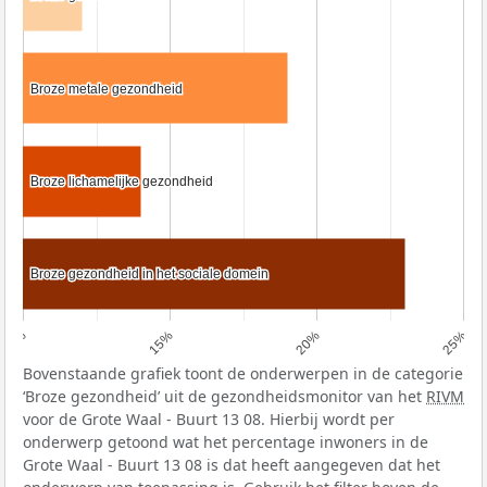
Broze metale gezondheid
Broze metale gezondheid
Broze lichamelijke gezondheid
Broze lichamelijke gezondheid
Broze gezondheid in het sociale domein
Broze gezondheid in het sociale domein
10%
15%
20%
25%
Bovenstaande grafiek toont de onderwerpen in de categorie
‘Broze gezondheid’ uit de gezondheidsmonitor van het
RIVM
voor de Grote Waal - Buurt 13 08. Hierbij wordt per
onderwerp getoond wat het percentage inwoners in de
Grote Waal - Buurt 13 08 is dat heeft aangegeven dat het