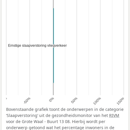
Ernstige slaapverstoring vliegverkeer
Ernstige slaapverstoring vliegverkeer
100%
-50%
0%
50%
100%
150%
Bovenstaande grafiek toont de onderwerpen in de categorie
‘Slaapverstoring’ uit de gezondheidsmonitor van het
RIVM
voor de Grote Waal - Buurt 13 08. Hierbij wordt per
onderwerp getoond wat het percentage inwoners in de