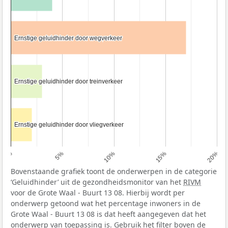
Ernstige geluidhinder door wegverkeer
Ernstige geluidhinder door wegverkeer
Ernstige geluidhinder door treinverkeer
Ernstige geluidhinder door treinverkeer
Ernstige geluidhinder door vliegverkeer
Ernstige geluidhinder door vliegverkeer
0%
5%
10%
15%
20%
Bovenstaande grafiek toont de onderwerpen in de categorie
‘Geluidhinder’ uit de gezondheidsmonitor van het
RIVM
voor de Grote Waal - Buurt 13 08. Hierbij wordt per
onderwerp getoond wat het percentage inwoners in de
Grote Waal - Buurt 13 08 is dat heeft aangegeven dat het
onderwerp van toepassing is. Gebruik het filter boven de