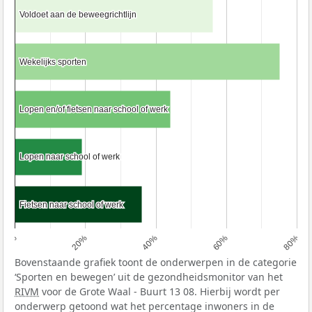
Voldoet aan de beweegrichtlijn
Voldoet aan de beweegrichtlijn
Wekelijks sporten
Wekelijks sporten
Lopen en/of fietsen naar school of werk
Lopen en/of fietsen naar school of werk
Lopen naar school of werk
Lopen naar school of werk
Fietsen naar school of werk
Fietsen naar school of werk
0%
20%
40%
60%
80%
Bovenstaande grafiek toont de onderwerpen in de categorie
‘Sporten en bewegen’ uit de gezondheidsmonitor van het
RIVM
voor de Grote Waal - Buurt 13 08. Hierbij wordt per
onderwerp getoond wat het percentage inwoners in de