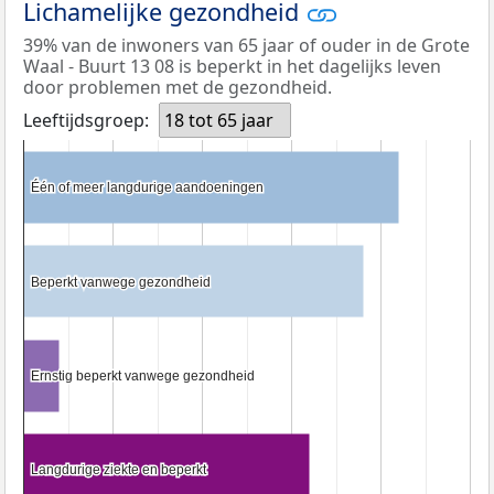
Lichamelijke gezondheid
39% van de inwoners van 65 jaar of ouder in de Grote
Waal - Buurt 13 08 is beperkt in het dagelijks leven
door problemen met de gezondheid.
Leeftijdsgroep:
18 tot 65 jaar
Één of meer langdurige aandoeningen
Één of meer langdurige aandoeningen
Beperkt vanwege gezondheid
Beperkt vanwege gezondheid
Ernstig beperkt vanwege gezondheid
Ernstig beperkt vanwege gezondheid
Langdurige ziekte en beperkt
Langdurige ziekte en beperkt