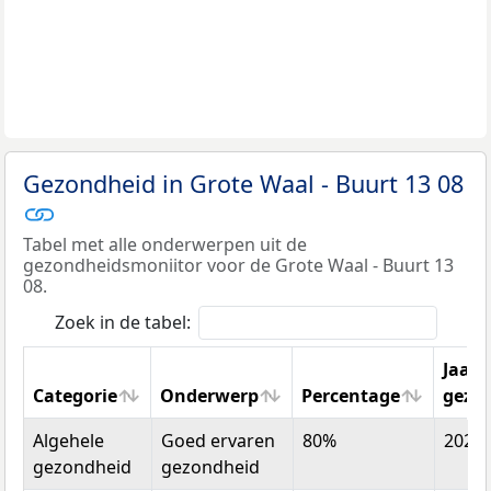
Gezondheid in Grote Waal - Buurt 13 08
Tabel met alle onderwerpen uit de
gezondheidsmoniitor voor de Grote Waal - Buurt 13
08.
Zoek in de tabel:
Jaar
Categorie
Onderwerp
Percentage
gezo
Categorie
Onderwerp
Percentage
Jaar
Algehele
Goed ervaren
80%
2022
gezo
gezondheid
gezondheid