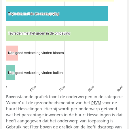
Tevreden met de woonomgeving
Tevreden met de woonomgeving
Tevreden met het groen in de omgeving
Tevreden met het groen in de omgeving
Kan goed verkoeling vinden binnen
Kan goed verkoeling vinden binnen
Kan goed verkoeling vinden buiten
Kan goed verkoeling vinden buiten
50%
60%
70%
80%
90%
Bovenstaande grafiek toont de onderwerpen in de categorie
‘Wonen’ uit de gezondheidsmonitor van het
RIVM
voor de
buurt Hesselingen. Hierbij wordt per onderwerp getoond
wat het percentage inwoners in de buurt Hesselingen is dat
heeft aangegeven dat het onderwerp van toepassing is.
Gebruik het filter boven de grafiek om de leeftijdsgroep van