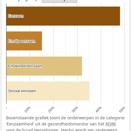
Eenzaam
Eenzaam
Ernstig eenzaam
Ernstig eenzaam
Emotioneel eenzaam
Emotioneel eenzaam
Sociaal eenzaam
Sociaal eenzaam
0%
10%
20%
30%
40%
50%
Bovenstaande grafiek toont de onderwerpen in de categorie
‘Eenzaamheid’ uit de gezondheidsmonitor van het
RIVM
voor de buurt Hesselingen. Hierbij wordt per onderwerp