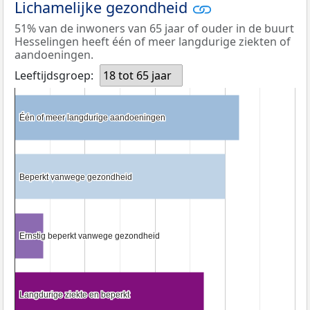
Lichamelijke gezondheid
51% van de inwoners van 65 jaar of ouder in de buurt
Hesselingen heeft één of meer langdurige ziekten of
aandoeningen.
Leeftijdsgroep:
18 tot 65 jaar
Één of meer langdurige aandoeningen
Één of meer langdurige aandoeningen
Beperkt vanwege gezondheid
Beperkt vanwege gezondheid
Ernstig beperkt vanwege gezondheid
Ernstig beperkt vanwege gezondheid
Langdurige ziekte en beperkt
Langdurige ziekte en beperkt