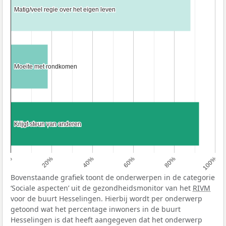
Matig/veel regie over het eigen leven
Matig/veel regie over het eigen leven
Moeite met rondkomen
Moeite met rondkomen
Krijgt steun van anderen
Krijgt steun van anderen
0%
20%
40%
60%
80%
100%
Bovenstaande grafiek toont de onderwerpen in de categorie
‘Sociale aspecten’ uit de gezondheidsmonitor van het
RIVM
voor de buurt Hesselingen. Hierbij wordt per onderwerp
getoond wat het percentage inwoners in de buurt
Hesselingen is dat heeft aangegeven dat het onderwerp