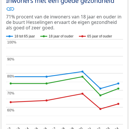
Inwoners met een goede gezondheid
71% procent van de inwoners van 18 jaar en ouder in
de buurt Hesselingen ervaart de eigen gezondheid
als goed of zeer goed.
18 tot 65 jaar
18 jaar of ouder
65 jaar of ouder
100%
100%
90%
90%
80%
80%
70%
70%
60%
60%