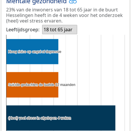
Mentale gezondheid
23% van de inwoners van 18 tot 65 jaar in de buurt
Hesselingen heeft in de 4 weken voor het onderzoek
(heel) veel stress ervaren.
Leeftijdsgroep:
18 tot 65 jaar
Hoog risico op angst of depressie
Hoog risico op angst of depressie
Suïcide gedachten de laatste 12 maanden
Suïcide gedachten de laatste 12 maanden
(Heel) veel stress in afgelopen 4 weken
(Heel) veel stress in afgelopen 4 weken