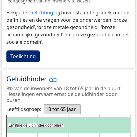
leeftijdsgroep van de inwoners te kiezen.
Bekijk de
toelichting
bij bovenstaande grafiek met de
definities en de vragen voor de onderwerpen ‘broze
gezondheid’, ‘broze metale gezondheid’, ‘broze
lichamelijke gezondheid’ en ‘broze gezondheid in het
sociale domein’.
Toelichting
Geluidhinder
8% van de inwoners van 18 tot 65 jaar in de buurt
Hesselingen ervaart ernstige geluidhinder door
buren.
Leeftijdsgroep:
18 tot 65 jaar
Ernstige geluidhinder door buren
Ernstige geluidhinder door buren