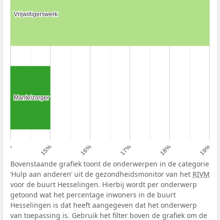
Vrijwilligerswerk
Vrijwilligerswerk
Mantelzorger
Mantelzorger
14%
15%
16%
17%
18%
19%
Bovenstaande grafiek toont de onderwerpen in de categorie
‘Hulp aan anderen’ uit de gezondheidsmonitor van het
RIVM
voor de buurt Hesselingen. Hierbij wordt per onderwerp
getoond wat het percentage inwoners in de buurt
Hesselingen is dat heeft aangegeven dat het onderwerp
van toepassing is. Gebruik het filter boven de grafiek om de