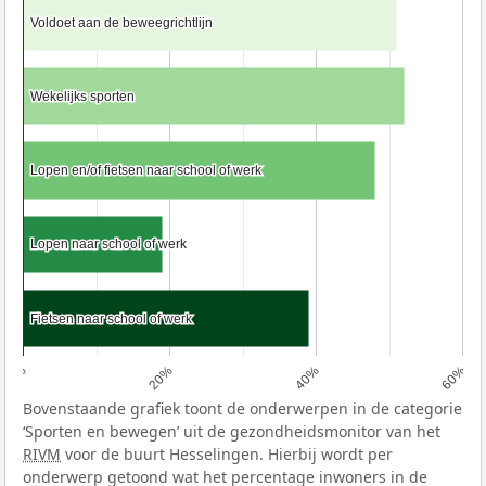
Voldoet aan de beweegrichtlijn
Voldoet aan de beweegrichtlijn
Wekelijks sporten
Wekelijks sporten
Lopen en/of fietsen naar school of werk
Lopen en/of fietsen naar school of werk
Lopen naar school of werk
Lopen naar school of werk
Fietsen naar school of werk
Fietsen naar school of werk
0%
20%
40%
60%
Bovenstaande grafiek toont de onderwerpen in de categorie
‘Sporten en bewegen’ uit de gezondheidsmonitor van het
RIVM
voor de buurt Hesselingen. Hierbij wordt per
onderwerp getoond wat het percentage inwoners in de