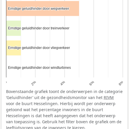
Ernstige geluidhinder door wegverkeer
Ernstige geluidhinder door wegverkeer
Ernstige geluidhinder door treinverkeer
Ernstige geluidhinder door treinverkeer
Ernstige geluidhinder door vliegverkeer
Ernstige geluidhinder door vliegverkeer
Ernstige geluidhinder door windturbines
Ernstige geluidhinder door windturbines
0%
2%
4%
6%
8%
Bovenstaande grafiek toont de onderwerpen in de categorie
‘Geluidhinder’ uit de gezondheidsmonitor van het
RIVM
voor de buurt Hesselingen. Hierbij wordt per onderwerp
getoond wat het percentage inwoners in de buurt
Hesselingen is dat heeft aangegeven dat het onderwerp
van toepassing is. Gebruik het filter boven de grafiek om de
leeftijdsgroep van de inwoners te kiezen.