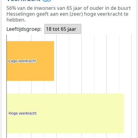
56% van de inwoners van 65 jaar of ouder in de buurt
Hesselingen geeft aan een (zeer) hoge veerkracht te
hebben.
Leeftijdsgroep:
18 tot 65 jaar
Lage veerkracht
Lage veerkracht
Hoge veerkracht
Hoge veerkracht