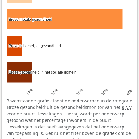
Broze metale gezondheid
Broze metale gezondheid
Broze lichamelijke gezondheid
Broze lichamelijke gezondheid
Broze gezondheid in het sociale domein
Broze gezondheid in het sociale domein
28%
30%
33%
35%
38%
40%
Bovenstaande grafiek toont de onderwerpen in de categorie
‘Broze gezondheid’ uit de gezondheidsmonitor van het
RIVM
voor de buurt Hesselingen. Hierbij wordt per onderwerp
getoond wat het percentage inwoners in de buurt
Hesselingen is dat heeft aangegeven dat het onderwerp
van toepassing is. Gebruik het filter boven de grafiek om de