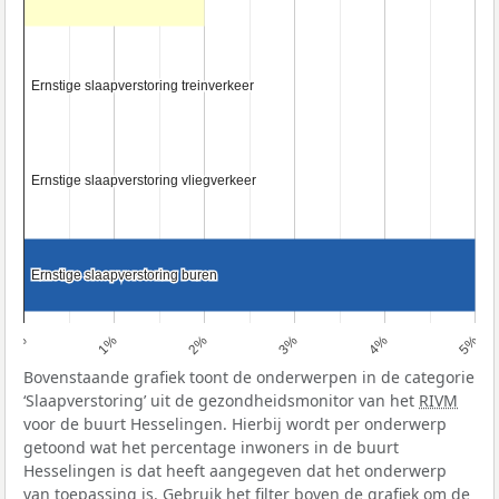
Ernstige slaapverstoring treinverkeer
Ernstige slaapverstoring treinverkeer
Ernstige slaapverstoring vliegverkeer
Ernstige slaapverstoring vliegverkeer
Ernstige slaapverstoring buren
Ernstige slaapverstoring buren
0%
1%
2%
3%
4%
5%
Bovenstaande grafiek toont de onderwerpen in de categorie
‘Slaapverstoring’ uit de gezondheidsmonitor van het
RIVM
voor de buurt Hesselingen. Hierbij wordt per onderwerp
getoond wat het percentage inwoners in de buurt
Hesselingen is dat heeft aangegeven dat het onderwerp
van toepassing is. Gebruik het filter boven de grafiek om de