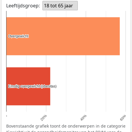
Leeftijdsgroep:
18 tot 65 jaar
Overgewicht
Overgewicht
Ernstig overgewicht (obesitas)
Ernstig overgewicht (obesitas)
0%
20%
40%
60%
Bovenstaande grafiek toont de onderwerpen in de categorie