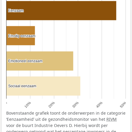
Eenzaam
Eenzaam
Ernstig eenzaam
Ernstig eenzaam
Emotioneel eenzaam
Emotioneel eenzaam
Sociaal eenzaam
Sociaal eenzaam
0%
10%
20%
30%
40%
50%
Bovenstaande grafiek toont de onderwerpen in de categorie
‘Eenzaamheid’ uit de gezondheidsmonitor van het
RIVM
voor de buurt Industrie Oevers D. Hierbij wordt per
onderwerp getoond wat het percentage inwoners in de