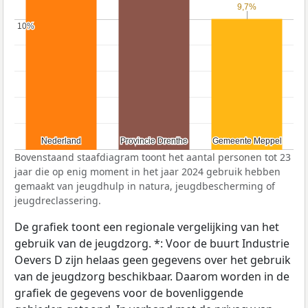
9,7%
9,7%
10%
10%
Nederland
Nederland
Provincie Drenthe
Provincie Drenthe
Gemeente Meppel
Gemeente Meppel
Bovenstaand staafdiagram toont het aantal personen tot 23
jaar die op enig moment in het jaar 2024 gebruik hebben
gemaakt van jeugdhulp in natura, jeugdbescherming of
jeugdreclassering.
De grafiek toont een regionale vergelijking van het
gebruik van de jeugdzorg. *: Voor de buurt Industrie
Oevers D zijn helaas geen gegevens over het gebruik
van de jeugdzorg beschikbaar. Daarom worden in de
grafiek de gegevens voor de bovenliggende