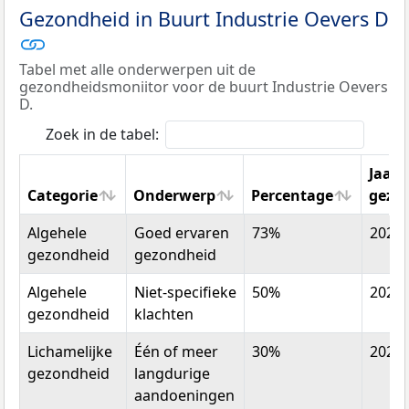
Gezondheid in Buurt Industrie Oevers D
Tabel met alle onderwerpen uit de
gezondheidsmoniitor voor de buurt Industrie Oevers
D.
Zoek in de tabel:
Jaar
Categorie
Onderwerp
Percentage
gezo
Categorie
Onderwerp
Percentage
Jaar
Algehele
Goed ervaren
73%
2022
gezo
gezondheid
gezondheid
Algehele
Niet-specifieke
50%
2022
gezondheid
klachten
Lichamelijke
Één of meer
30%
2022
gezondheid
langdurige
aandoeningen