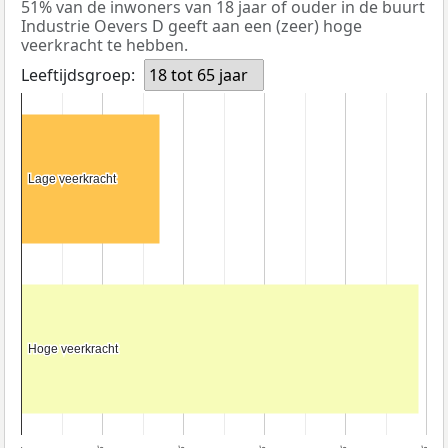
51% van de inwoners van 18 jaar of ouder in de buurt
Industrie Oevers D geeft aan een (zeer) hoge
veerkracht te hebben.
Leeftijdsgroep:
18 tot 65 jaar
Lage veerkracht
Lage veerkracht
Hoge veerkracht
Hoge veerkracht