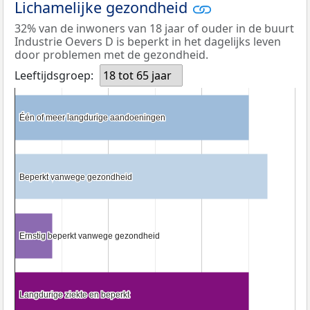
Lichamelijke gezondheid
32% van de inwoners van 18 jaar of ouder in de buurt
Industrie Oevers D is beperkt in het dagelijks leven
door problemen met de gezondheid.
Leeftijdsgroep:
18 tot 65 jaar
Één of meer langdurige aandoeningen
Één of meer langdurige aandoeningen
Beperkt vanwege gezondheid
Beperkt vanwege gezondheid
Ernstig beperkt vanwege gezondheid
Ernstig beperkt vanwege gezondheid
Langdurige ziekte en beperkt
Langdurige ziekte en beperkt