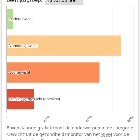
Ondergewicht
Ondergewicht
Normaal gewicht
Normaal gewicht
Overgewicht
Overgewicht
Ernstig overgewicht (obesitas)
Ernstig overgewicht (obesitas)
0%
20%
40%
60%
Bovenstaande grafiek toont de onderwerpen in de categorie
‘Gewicht’ uit de gezondheidsmonitor van het
RIVM
voor de