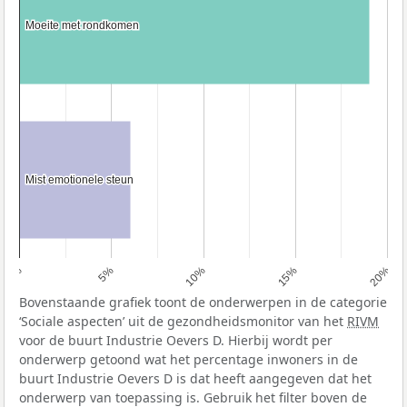
Moeite met rondkomen
Moeite met rondkomen
Mist emotionele steun
Mist emotionele steun
0%
5%
10%
15%
20%
Bovenstaande grafiek toont de onderwerpen in de categorie
‘Sociale aspecten’ uit de gezondheidsmonitor van het
RIVM
voor de buurt Industrie Oevers D. Hierbij wordt per
onderwerp getoond wat het percentage inwoners in de
buurt Industrie Oevers D is dat heeft aangegeven dat het
onderwerp van toepassing is. Gebruik het filter boven de