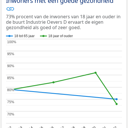
Inwoners met een goede gezondheid
73% procent van de inwoners van 18 jaar en ouder in
de buurt Industrie Oevers D ervaart de eigen
gezondheid als goed of zeer goed.
18 tot 65 jaar
18 jaar of ouder
100%
100%
95%
95%
90%
90%
85%
85%
80%
80%
75%
75%
70%
70%