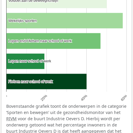
Voldoet aan de beweegrichtlijn
Voldoet aan de beweegrichtlijn
Wekelijks sporten
Wekelijks sporten
Lopen en/of fietsen naar school of werk
Lopen en/of fietsen naar school of werk
Lopen naar school of werk
Lopen naar school of werk
Fietsen naar school of werk
Fietsen naar school of werk
0%
20%
40%
60%
Bovenstaande grafiek toont de onderwerpen in de categorie
‘Sporten en bewegen’ uit de gezondheidsmonitor van het
RIVM
voor de buurt Industrie Oevers D. Hierbij wordt per
onderwerp getoond wat het percentage inwoners in de
buurt Industrie Oevers D is dat heeft aangegeven dat het