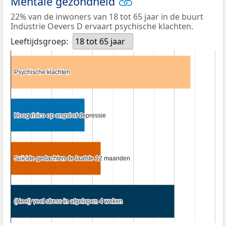
Mentale gezondheid
22% van de inwoners van 18 tot 65 jaar in de buurt
Industrie Oevers D ervaart psychische klachten.
Leeftijdsgroep:
18 tot 65 jaar
Psychische klachten
Psychische klachten
Hoog risico op angst of depressie
Hoog risico op angst of depressie
Suïcide gedachten de laatste 12 maanden
Suïcide gedachten de laatste 12 maanden
(Heel) veel stress in afgelopen 4 weken
(Heel) veel stress in afgelopen 4 weken