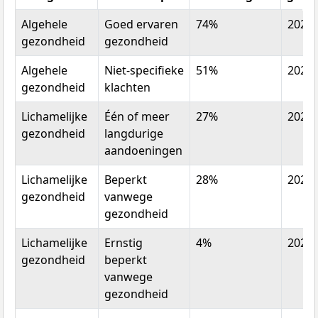
Categorie
Onderwerp
Percentage
Jaar
Algehele
Goed ervaren
74%
2022
gezo
gezondheid
gezondheid
Algehele
Niet-specifieke
51%
2022
gezondheid
klachten
Lichamelijke
Één of meer
27%
2022
gezondheid
langdurige
aandoeningen
Lichamelijke
Beperkt
28%
2022
gezondheid
vanwege
gezondheid
Lichamelijke
Ernstig
4%
2022
gezondheid
beperkt
vanwege
gezondheid