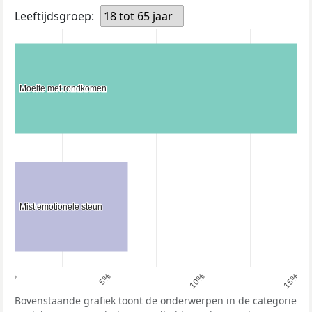
Leeftijdsgroep:
18 tot 65 jaar
Moeite met rondkomen
Moeite met rondkomen
Mist emotionele steun
Mist emotionele steun
0%
5%
10%
15%
Bovenstaande grafiek toont de onderwerpen in de categorie