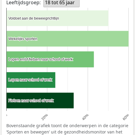
Leeftijdsgroep:
18 tot 65 jaar
Voldoet aan de beweegrichtlijn
Voldoet aan de beweegrichtlijn
Wekelijks sporten
Wekelijks sporten
Lopen en/of fietsen naar school of werk
Lopen en/of fietsen naar school of werk
Lopen naar school of werk
Lopen naar school of werk
Fietsen naar school of werk
Fietsen naar school of werk
0%
20%
40%
60%
Bovenstaande grafiek toont de onderwerpen in de categorie
‘Sporten en bewegen’ uit de gezondheidsmonitor van het