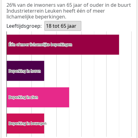
26% van de inwoners van 65 jaar of ouder in de buurt
Industrieterrein Leuken heeft één of meer
lichamelijke beperkingen.
Leeftijdsgroep:
18 tot 65 jaar
Één of meer lichamelijke beperkingen
Één of meer lichamelijke beperkingen
Beperking in horen
Beperking in horen
Beperking in zien
Beperking in zien
Beperking in bewegen
Beperking in bewegen