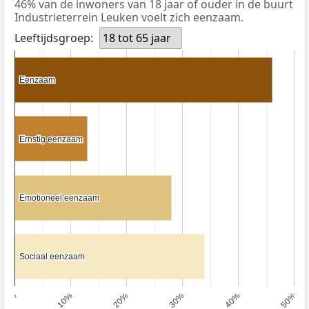
46% van de inwoners van 18 jaar of ouder in de buurt
Industrieterrein Leuken voelt zich eenzaam.
Leeftijdsgroep:
18 tot 65 jaar
Eenzaam
Eenzaam
Ernstig eenzaam
Ernstig eenzaam
Emotioneel eenzaam
Emotioneel eenzaam
Sociaal eenzaam
Sociaal eenzaam
0%
10%
20%
30%
40%
50%