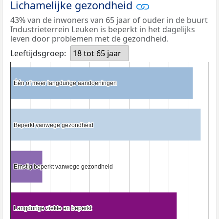
Lichamelijke gezondheid
43% van de inwoners van 65 jaar of ouder in de buurt
Industrieterrein Leuken is beperkt in het dagelijks
leven door problemen met de gezondheid.
Leeftijdsgroep:
18 tot 65 jaar
Één of meer langdurige aandoeningen
Één of meer langdurige aandoeningen
Beperkt vanwege gezondheid
Beperkt vanwege gezondheid
Ernstig beperkt vanwege gezondheid
Ernstig beperkt vanwege gezondheid
Langdurige ziekte en beperkt
Langdurige ziekte en beperkt