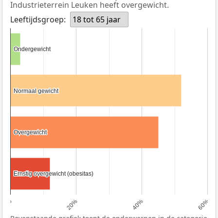
Industrieterrein Leuken heeft overgewicht.
Leeftijdsgroep:
18 tot 65 jaar
Ondergewicht
Ondergewicht
Normaal gewicht
Normaal gewicht
Overgewicht
Overgewicht
Ernstig overgewicht (obesitas)
Ernstig overgewicht (obesitas)
0%
20%
40%
60%