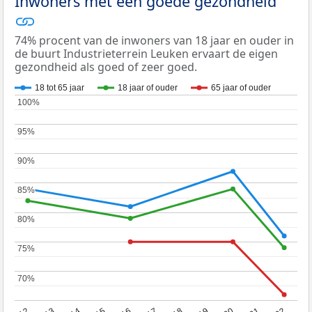
Inwoners met een goede gezondheid
74% procent van de inwoners van 18 jaar en ouder in
de buurt Industrieterrein Leuken ervaart de eigen
gezondheid als goed of zeer goed.
18 tot 65 jaar
18 jaar of ouder
65 jaar of ouder
100%
100%
95%
95%
90%
90%
85%
85%
80%
80%
75%
75%
70%
70%