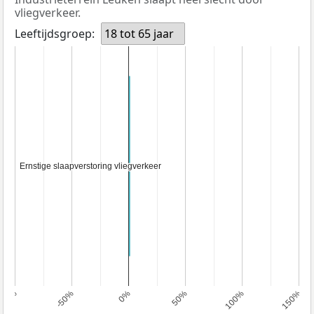
vliegverkeer.
Leeftijdsgroep:
18 tot 65 jaar
Ernstige slaapverstoring vliegverkeer
Ernstige slaapverstoring vliegverkeer
100%
-50%
0%
50%
100%
150%