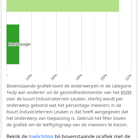
Mantelzorger
Mantelzorger
12%
14%
16%
18%
20%
22%
Bovenstaande grafiek toont de onderwerpen in de categorie
‘Hulp aan anderen’ uit de gezondheidsmonitor van het
RIVM
voor de buurt Industrieterrein Leuken. Hierbij wordt per
onderwerp getoond wat het percentage inwoners in de
buurt Industrieterrein Leuken is dat heeft aangegeven dat
het onderwerp van toepassing is. Gebruik het filter boven
de grafiek om de leeftijdsgroep van de inwoners te kiezen.
Bekijk de
toelichting
bij bovenstaande grafiek met de