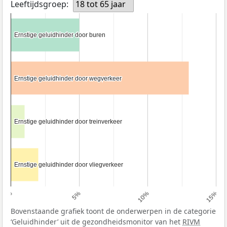
Leeftijdsgroep:
18 tot 65 jaar
Ernstige geluidhinder door buren
Ernstige geluidhinder door buren
Ernstige geluidhinder door wegverkeer
Ernstige geluidhinder door wegverkeer
Ernstige geluidhinder door treinverkeer
Ernstige geluidhinder door treinverkeer
Ernstige geluidhinder door vliegverkeer
Ernstige geluidhinder door vliegverkeer
0%
5%
10%
15%
Bovenstaande grafiek toont de onderwerpen in de categorie
‘Geluidhinder’ uit de gezondheidsmonitor van het
RIVM