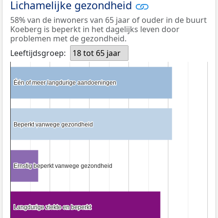
Lichamelijke gezondheid
58% van de inwoners van 65 jaar of ouder in de buurt
Koeberg is beperkt in het dagelijks leven door
problemen met de gezondheid.
Leeftijdsgroep:
18 tot 65 jaar
Één of meer langdurige aandoeningen
Één of meer langdurige aandoeningen
Beperkt vanwege gezondheid
Beperkt vanwege gezondheid
Ernstig beperkt vanwege gezondheid
Ernstig beperkt vanwege gezondheid
Langdurige ziekte en beperkt
Langdurige ziekte en beperkt