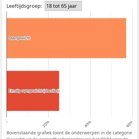
Leeftijdsgroep:
18 tot 65 jaar
Overgewicht
Overgewicht
Ernstig overgewicht (obesitas)
Ernstig overgewicht (obesitas)
0%
20%
40%
60%
Bovenstaande grafiek toont de onderwerpen in de categorie