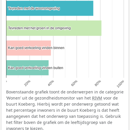
Tevreden met de woonomgeving
Tevreden met de woonomgeving
Tevreden met het groen in de omgeving
Tevreden met het groen in de omgeving
Kan goed verkoeling vinden binnen
Kan goed verkoeling vinden binnen
Kan goed verkoeling vinden buiten
Kan goed verkoeling vinden buiten
0%
20%
40%
60%
80%
100%
Bovenstaande grafiek toont de onderwerpen in de categorie
‘Wonen’ uit de gezondheidsmonitor van het
RIVM
voor de
buurt Koeberg. Hierbij wordt per onderwerp getoond wat
het percentage inwoners in de buurt Koeberg is dat heeft
aangegeven dat het onderwerp van toepassing is. Gebruik
het filter boven de grafiek om de leeftijdsgroep van de
inwoners te kiezen.