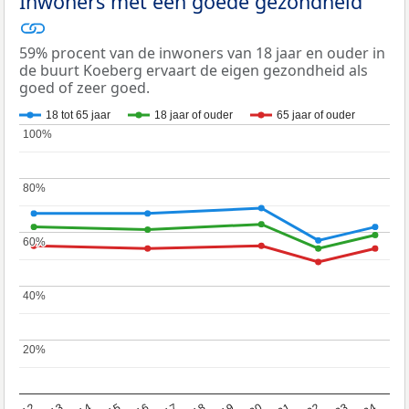
Inwoners met een goede gezondheid
59% procent van de inwoners van 18 jaar en ouder in
de buurt Koeberg ervaart de eigen gezondheid als
goed of zeer goed.
18 tot 65 jaar
18 jaar of ouder
65 jaar of ouder
100%
100%
80%
80%
60%
60%
40%
40%
20%
20%