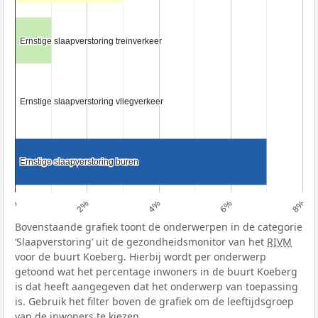
Ernstige slaapverstoring treinverkeer
Ernstige slaapverstoring treinverkeer
Ernstige slaapverstoring vliegverkeer
Ernstige slaapverstoring vliegverkeer
Ernstige slaapverstoring buren
Ernstige slaapverstoring buren
0%
2%
4%
6%
8%
Bovenstaande grafiek toont de onderwerpen in de categorie
‘Slaapverstoring’ uit de gezondheidsmonitor van het
RIVM
voor de buurt Koeberg. Hierbij wordt per onderwerp
getoond wat het percentage inwoners in de buurt Koeberg
is dat heeft aangegeven dat het onderwerp van toepassing
is. Gebruik het filter boven de grafiek om de leeftijdsgroep
van de inwoners te kiezen.