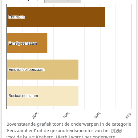
Eenzaam
Eenzaam
Ernstig eenzaam
Ernstig eenzaam
Emotioneel eenzaam
Emotioneel eenzaam
Sociaal eenzaam
Sociaal eenzaam
0%
20%
40%
60%
80%
Bovenstaande grafiek toont de onderwerpen in de categorie
‘Eenzaamheid’ uit de gezondheidsmonitor van het
RIVM
voor de buurt Koeberg. Hierbij wordt per onderwerp