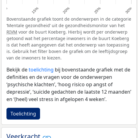
10%
15%
20%
25%
30%
Bovenstaande grafiek toont de onderwerpen in de categorie
‘Mentale gezondheid’ uit de gezondheidsmonitor van het
RIVM
voor de buurt Koeberg. Hierbij wordt per onderwerp
getoond wat het percentage inwoners in de buurt Koeberg
is dat heeft aangegeven dat het onderwerp van toepassing
is. Gebruik het filter boven de grafiek om de leeftijdsgroep
van de inwoners te kiezen.
Bekijk de
toelichting
bij bovenstaande grafiek met de
definities en de vragen voor de onderwerpen
‘psychische klachten’, ‘hoog risico op angst of
depressie’, ‘suïcide gedachten de laatste 12 maanden’
en ‘(heel) veel stress in afgelopen 4 weken’.
Toelichting
Veerkracht