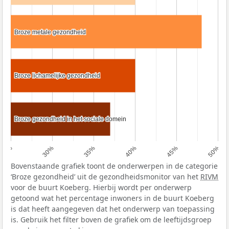
Broze metale gezondheid
Broze metale gezondheid
Broze lichamelijke gezondheid
Broze lichamelijke gezondheid
Broze gezondheid in het sociale domein
Broze gezondheid in het sociale domein
25%
30%
35%
40%
45%
50%
Bovenstaande grafiek toont de onderwerpen in de categorie
‘Broze gezondheid’ uit de gezondheidsmonitor van het
RIVM
voor de buurt Koeberg. Hierbij wordt per onderwerp
getoond wat het percentage inwoners in de buurt Koeberg
is dat heeft aangegeven dat het onderwerp van toepassing
is. Gebruik het filter boven de grafiek om de leeftijdsgroep