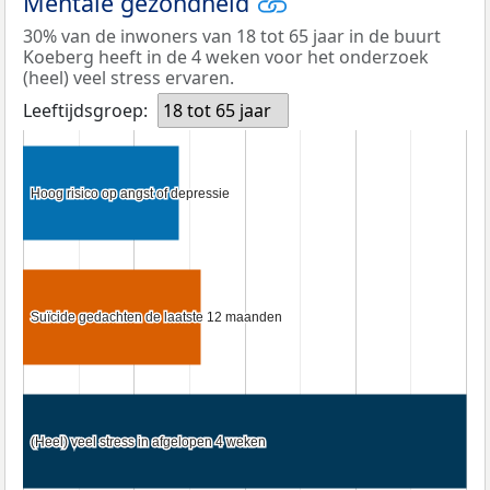
Mentale gezondheid
30% van de inwoners van 18 tot 65 jaar in de buurt
Koeberg heeft in de 4 weken voor het onderzoek
(heel) veel stress ervaren.
Leeftijdsgroep:
18 tot 65 jaar
Hoog risico op angst of depressie
Hoog risico op angst of depressie
Suïcide gedachten de laatste 12 maanden
Suïcide gedachten de laatste 12 maanden
(Heel) veel stress in afgelopen 4 weken
(Heel) veel stress in afgelopen 4 weken