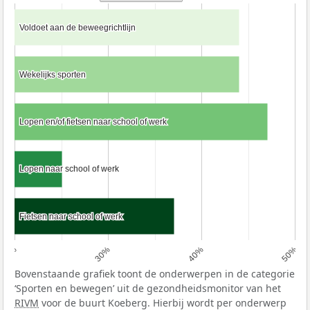
Voldoet aan de beweegrichtlijn
Voldoet aan de beweegrichtlijn
Wekelijks sporten
Wekelijks sporten
Lopen en/of fietsen naar school of werk
Lopen en/of fietsen naar school of werk
Lopen naar school of werk
Lopen naar school of werk
Fietsen naar school of werk
Fietsen naar school of werk
20%
30%
40%
50%
Bovenstaande grafiek toont de onderwerpen in de categorie
‘Sporten en bewegen’ uit de gezondheidsmonitor van het
RIVM
voor de buurt Koeberg. Hierbij wordt per onderwerp