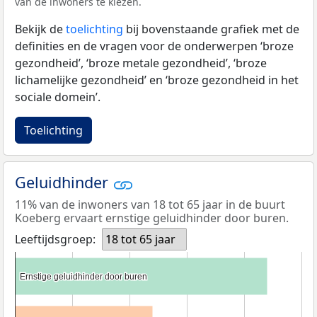
van de inwoners te kiezen.
Bekijk de
toelichting
bij bovenstaande grafiek met de
definities en de vragen voor de onderwerpen ‘broze
gezondheid’, ‘broze metale gezondheid’, ‘broze
lichamelijke gezondheid’ en ‘broze gezondheid in het
sociale domein’.
Toelichting
Geluidhinder
11% van de inwoners van 18 tot 65 jaar in de buurt
Koeberg ervaart ernstige geluidhinder door buren.
Leeftijdsgroep:
18 tot 65 jaar
Ernstige geluidhinder door buren
Ernstige geluidhinder door buren