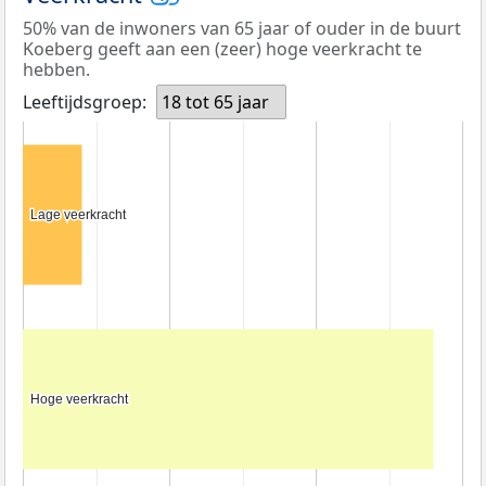
50% van de inwoners van 65 jaar of ouder in de buurt
Koeberg geeft aan een (zeer) hoge veerkracht te
hebben.
Leeftijdsgroep:
18 tot 65 jaar
Lage veerkracht
Lage veerkracht
Hoge veerkracht
Hoge veerkracht