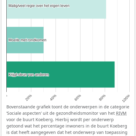
Matig/veel regie over het eigen leven
Matig/veel regie over het eigen leven
Moeite met rondkomen
Moeite met rondkomen
Krijgt steun van anderen
Krijgt steun van anderen
0%
20%
40%
60%
80%
100%
Bovenstaande grafiek toont de onderwerpen in de categorie
‘Sociale aspecten’ uit de gezondheidsmonitor van het
RIVM
voor de buurt Koeberg. Hierbij wordt per onderwerp
getoond wat het percentage inwoners in de buurt Koeberg
is dat heeft aangegeven dat het onderwerp van toepassing