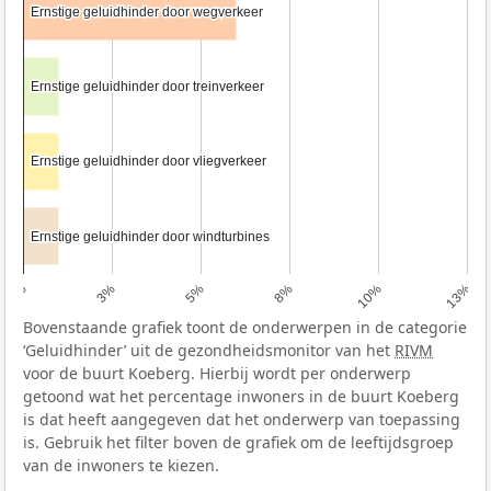
Ernstige geluidhinder door wegverkeer
Ernstige geluidhinder door wegverkeer
Ernstige geluidhinder door treinverkeer
Ernstige geluidhinder door treinverkeer
Ernstige geluidhinder door vliegverkeer
Ernstige geluidhinder door vliegverkeer
Ernstige geluidhinder door windturbines
Ernstige geluidhinder door windturbines
0%
3%
5%
8%
10%
13%
Bovenstaande grafiek toont de onderwerpen in de categorie
‘Geluidhinder’ uit de gezondheidsmonitor van het
RIVM
voor de buurt Koeberg. Hierbij wordt per onderwerp
getoond wat het percentage inwoners in de buurt Koeberg
is dat heeft aangegeven dat het onderwerp van toepassing
is. Gebruik het filter boven de grafiek om de leeftijdsgroep
van de inwoners te kiezen.