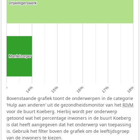
Vrijwilligerswerk
Vrijwilligerswerk
Mantelzorger
Mantelzorger
13%
14%
15%
16%
17%
18%
Bovenstaande grafiek toont de onderwerpen in de categorie
‘Hulp aan anderen’ uit de gezondheidsmonitor van het
RIVM
voor de buurt Koeberg. Hierbij wordt per onderwerp
getoond wat het percentage inwoners in de buurt Koeberg
is dat heeft aangegeven dat het onderwerp van toepassing
is. Gebruik het filter boven de grafiek om de leeftijdsgroep
van de inwoners te kiezen.