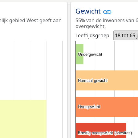
Gewicht
elijk gebied West geeft aan
55% van de inwoners van 65
overgewicht.
Leeftijdsgroep:
18 tot 65 
Ondergewicht
Ondergewicht
Normaal gewicht
Normaal gewicht
Overgewicht
Overgewicht
Ernstig overgewicht (obesitas)
Ernstig overgewicht (obesitas)