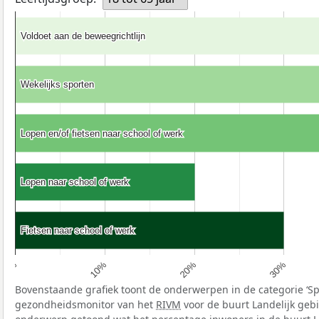
Voldoet aan de beweegrichtlijn
Voldoet aan de beweegrichtlijn
Wekelijks sporten
Wekelijks sporten
Lopen en/of fietsen naar school of werk
Lopen en/of fietsen naar school of werk
Lopen naar school of werk
Lopen naar school of werk
Fietsen naar school of werk
Fietsen naar school of werk
10%
20%
30%
0%
Bovenstaande grafiek toont de onderwerpen in de categorie ‘S
gezondheidsmonitor van het
RIVM
voor de buurt Landelijk gebi