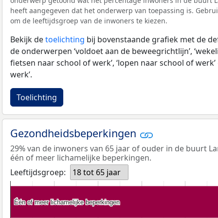
onderwerp getoond wat het percentage inwoners in de buurt La
heeft aangegeven dat het onderwerp van toepassing is. Gebruik 
om de leeftijdsgroep van de inwoners te kiezen.
Bekijk de
toelichting
bij bovenstaande grafiek met de def
de onderwerpen ‘voldoet aan de beweegrichtlijn’, ‘wekeli
fietsen naar school of werk’, ‘lopen naar school of werk’ 
werk’.
Toelichting
Gezondheidsbeperkingen
29% van de inwoners van 65 jaar of ouder in de buurt La
één of meer lichamelijke beperkingen.
Leeftijdsgroep:
18 tot 65 jaar
Één of meer lichamelijke beperkingen
Één of meer lichamelijke beperkingen