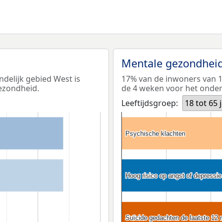
Mentale gezondhei
ndelijk gebied West is
17% van de inwoners van 18
ezondheid.
de 4 weken voor het onderz
Leeftijdsgroep:
18 tot 65 
Psychische klachten
Psychische klachten
Hoog risico op angst of depressie
Hoog risico op angst of depressie
Suïcide gedachten de laatste 12
Suïcide gedachten de laatste 12