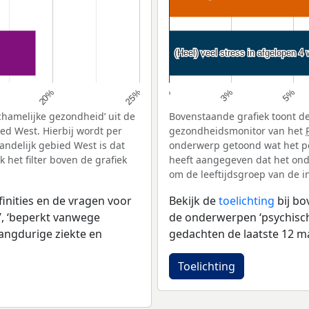
(Heel) veel stress in afgelopen 4
(Heel) veel stress in afgelopen 4
5%
20%
3%
25%
0%
chamelijke gezondheid’ uit de
Bovenstaande grafiek toont de
ed West. Hierbij wordt per
gezondheidsmonitor van het
ndelijk gebied West is dat
onderwerp getoond wat het pe
het filter boven de grafiek
heeft aangegeven dat het onde
om de leeftijdsgroep van de i
inities en de vragen voor
Bekijk de
toelichting
bij b
, ‘beperkt vanwege
de onderwerpen ‘psychische 
langdurige ziekte en
gedachten de laatste 12 ma
Toelichting