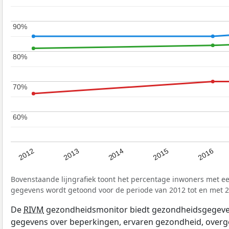
90%
90%
80%
80%
70%
70%
60%
60%
2012
2014
2016
2013
2015
Bovenstaande lijngrafiek toont het percentage inwoners met ee
gegevens wordt getoond voor de periode van 2012 tot en met 2
De
RIVM
gezondheidsmonitor biedt gezondheidsgegevens 
gegevens over beperkingen, ervaren gezondheid, overge