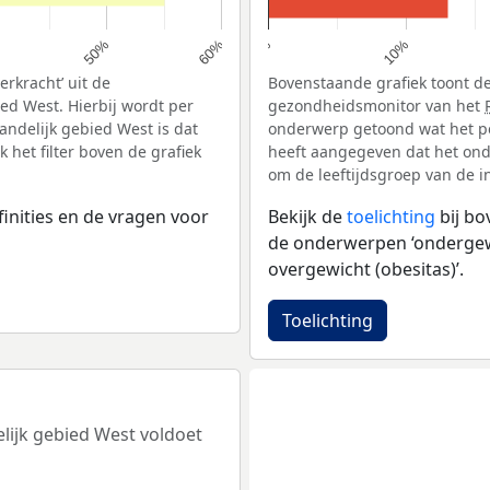
10%
50%
60%
0%
rkracht’ uit de
Bovenstaande grafiek toont de
ed West. Hierbij wordt per
gezondheidsmonitor van het
ndelijk gebied West is dat
onderwerp getoond wat het pe
het filter boven de grafiek
heeft aangegeven dat het onde
om de leeftijdsgroep van de i
inities en de vragen voor
Bekijk de
toelichting
bij b
de onderwerpen ‘ondergewic
overgewicht (obesitas)’.
Toelichting
elijk gebied West voldoet