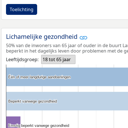
Toelichting
Lichamelijke gezondheid
50% van de inwoners van 65 jaar of ouder in de buurt La
beperkt in het dagelijks leven door problemen met de g
Leeftijdsgroep:
18 tot 65 jaar
Één of meer langdurige aandoeningen
Één of meer langdurige aandoeningen
Beperkt vanwege gezondheid
Beperkt vanwege gezondheid
Ernstig beperkt vanwege gezondheid
Ernstig beperkt vanwege gezondheid