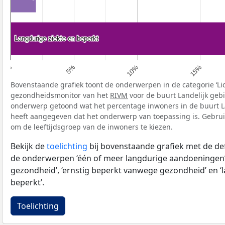
Langdurige ziekte en beperkt
Langdurige ziekte en beperkt
5%
10%
15%
0%
Bovenstaande grafiek toont de onderwerpen in de categorie ‘Li
gezondheidsmonitor van het
RIVM
voor de buurt Landelijk gebi
onderwerp getoond wat het percentage inwoners in de buurt La
heeft aangegeven dat het onderwerp van toepassing is. Gebruik 
om de leeftijdsgroep van de inwoners te kiezen.
Bekijk de
toelichting
bij bovenstaande grafiek met de def
de onderwerpen ‘één of meer langdurige aandoeningen’
gezondheid’, ‘ernstig beperkt vanwege gezondheid’ en ‘
beperkt’.
Toelichting