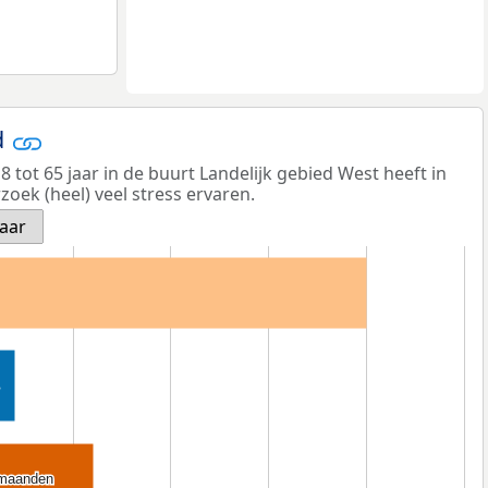
d
 tot 65 jaar in de buurt Landelijk gebied West heeft in
oek (heel) veel stress ervaren.
jaar
 maanden
 maanden