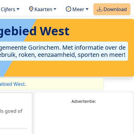
Cijfers
Kaarten
Meer
Download
 gebied West
gemeente Gorinchem. Met informatie over de
gebruik, roken, eenzaamheid, sporten en meer!
gebied West
.
Advertentie:
ls goed of