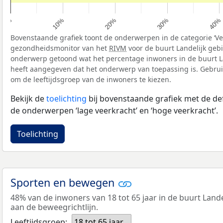
10%
40%
20%
0%
30%
Bovenstaande grafiek toont de onderwerpen in de categorie ‘Vee
gezondheidsmonitor van het
RIVM
voor de buurt Landelijk gebi
onderwerp getoond wat het percentage inwoners in de buurt La
heeft aangegeven dat het onderwerp van toepassing is. Gebruik 
om de leeftijdsgroep van de inwoners te kiezen.
Bekijk de
toelichting
bij bovenstaande grafiek met de def
de onderwerpen ‘lage veerkracht’ en ‘hoge veerkracht’.
Toelichting
Sporten en bewegen
48% van de inwoners van 18 tot 65 jaar in de buurt Land
aan de beweegrichtlijn.
Leeftijdsgroep:
18 tot 65 jaar