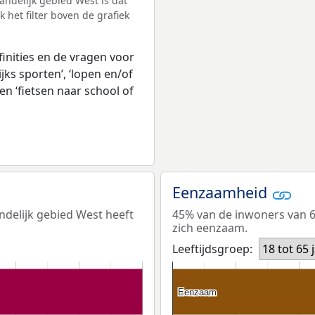
ndelijk gebied West is dat
het filter boven de grafiek
inities en de vragen voor
jks sporten’, ‘lopen en/of
en ‘fietsen naar school of
Eenzaamheid
ndelijk gebied West heeft
45% van de inwoners van 65
zich eenzaam.
Leeftijdsgroep:
18 tot 65 
Eenzaam
Eenzaam