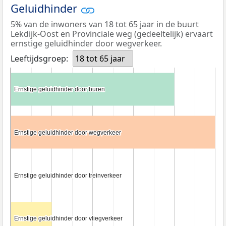
Geluidhinder
5% van de inwoners van 18 tot 65 jaar in de buurt
Lekdijk-Oost en Provinciale weg (gedeeltelijk) ervaart
ernstige geluidhinder door wegverkeer.
Leeftijdsgroep:
18 tot 65 jaar
Ernstige geluidhinder door buren
Ernstige geluidhinder door buren
Ernstige geluidhinder door wegverkeer
Ernstige geluidhinder door wegverkeer
Ernstige geluidhinder door treinverkeer
Ernstige geluidhinder door treinverkeer
Ernstige geluidhinder door vliegverkeer
Ernstige geluidhinder door vliegverkeer