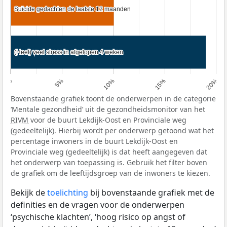
Suïcide gedachten de laatste 12 maanden
Suïcide gedachten de laatste 12 maanden
(Heel) veel stress in afgelopen 4 weken
(Heel) veel stress in afgelopen 4 weken
0%
5%
10%
15%
20%
Bovenstaande grafiek toont de onderwerpen in de categorie
‘Mentale gezondheid’ uit de gezondheidsmonitor van het
RIVM
voor de buurt Lekdijk-Oost en Provinciale weg
(gedeeltelijk). Hierbij wordt per onderwerp getoond wat het
percentage inwoners in de buurt Lekdijk-Oost en
Provinciale weg (gedeeltelijk) is dat heeft aangegeven dat
het onderwerp van toepassing is. Gebruik het filter boven
de grafiek om de leeftijdsgroep van de inwoners te kiezen.
Bekijk de
toelichting
bij bovenstaande grafiek met de
definities en de vragen voor de onderwerpen
‘psychische klachten’, ‘hoog risico op angst of