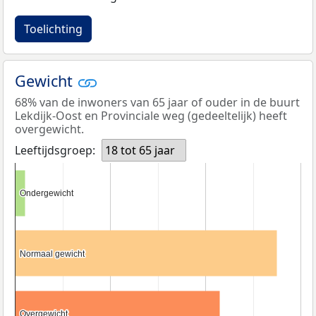
Toelichting
Gewicht
68% van de inwoners van 65 jaar of ouder in de buurt
Lekdijk-Oost en Provinciale weg (gedeeltelijk) heeft
overgewicht.
Leeftijdsgroep:
18 tot 65 jaar
Ondergewicht
Ondergewicht
Normaal gewicht
Normaal gewicht
Overgewicht
Overgewicht