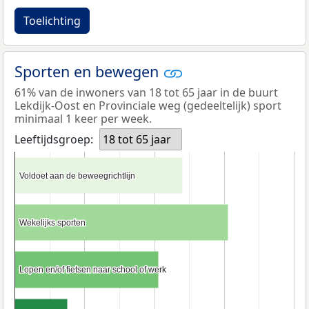
Toelichting
Sporten en bewegen
61% van de inwoners van 18 tot 65 jaar in de buurt
Lekdijk-Oost en Provinciale weg (gedeeltelijk) sport
minimaal 1 keer per week.
Leeftijdsgroep:
18 tot 65 jaar
Voldoet aan de beweegrichtlijn
Voldoet aan de beweegrichtlijn
Wekelijks sporten
Wekelijks sporten
Lopen en/of fietsen naar school of werk
Lopen en/of fietsen naar school of werk