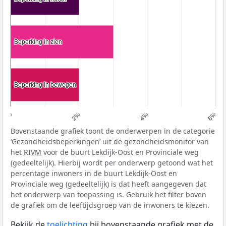
Beperking in zien
Beperking in zien
Beperking in bewegen
Beperking in bewegen
0%
2%
4%
6%
Bovenstaande grafiek toont de onderwerpen in de categorie
‘Gezondheidsbeperkingen’ uit de gezondheidsmonitor van
het
RIVM
voor de buurt Lekdijk-Oost en Provinciale weg
(gedeeltelijk). Hierbij wordt per onderwerp getoond wat het
percentage inwoners in de buurt Lekdijk-Oost en
Provinciale weg (gedeeltelijk) is dat heeft aangegeven dat
het onderwerp van toepassing is. Gebruik het filter boven
de grafiek om de leeftijdsgroep van de inwoners te kiezen.
Bekijk de
toelichting
bij bovenstaande grafiek met de