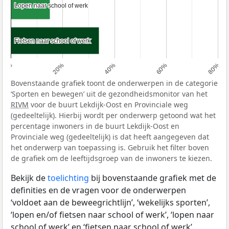
Lopen naar school of werk
Lopen naar school of werk
Fietsen naar school of werk
Fietsen naar school of werk
0%
20%
40%
60%
80%
Bovenstaande grafiek toont de onderwerpen in de categorie
‘Sporten en bewegen’ uit de gezondheidsmonitor van het
RIVM
voor de buurt Lekdijk-Oost en Provinciale weg
(gedeeltelijk). Hierbij wordt per onderwerp getoond wat het
percentage inwoners in de buurt Lekdijk-Oost en
Provinciale weg (gedeeltelijk) is dat heeft aangegeven dat
het onderwerp van toepassing is. Gebruik het filter boven
de grafiek om de leeftijdsgroep van de inwoners te kiezen.
Bekijk de
toelichting
bij bovenstaande grafiek met de
definities en de vragen voor de onderwerpen
‘voldoet aan de beweegrichtlijn’, ‘wekelijks sporten’,
‘lopen en/of fietsen naar school of werk’, ‘lopen naar
school of werk’ en ‘fietsen naar school of werk’.