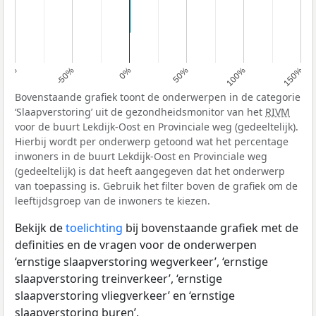
100%
-50%
0%
50%
100%
150%
Bovenstaande grafiek toont de onderwerpen in de categorie
‘Slaapverstoring’ uit de gezondheidsmonitor van het
RIVM
voor de buurt Lekdijk-Oost en Provinciale weg (gedeeltelijk).
Hierbij wordt per onderwerp getoond wat het percentage
inwoners in de buurt Lekdijk-Oost en Provinciale weg
(gedeeltelijk) is dat heeft aangegeven dat het onderwerp
van toepassing is. Gebruik het filter boven de grafiek om de
leeftijdsgroep van de inwoners te kiezen.
Bekijk de
toelichting
bij bovenstaande grafiek met de
definities en de vragen voor de onderwerpen
‘ernstige slaapverstoring wegverkeer’, ‘ernstige
slaapverstoring treinverkeer’, ‘ernstige
slaapverstoring vliegverkeer’ en ‘ernstige
slaapverstoring buren’.