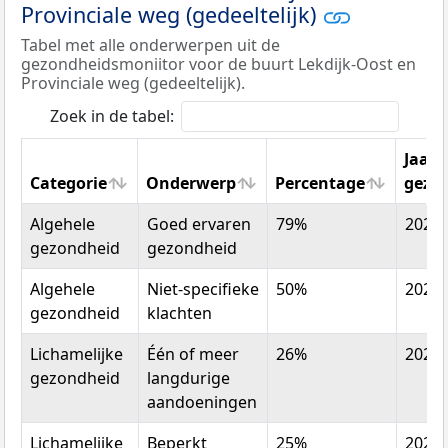
Provinciale weg (gedeeltelijk)
Tabel met alle onderwerpen uit de
gezondheidsmoniitor voor de buurt Lekdijk-Oost en
Provinciale weg (gedeeltelijk).
Zoek in de tabel:
Jaar
Categorie
Onderwerp
Percentage
gezo
Categorie
Onderwerp
Percentage
Jaar
Algehele
Goed ervaren
79%
2022
gezo
gezondheid
gezondheid
Algehele
Niet-specifieke
50%
2022
gezondheid
klachten
Lichamelijke
Één of meer
26%
2022
gezondheid
langdurige
aandoeningen
Lichamelijke
Beperkt
25%
2022