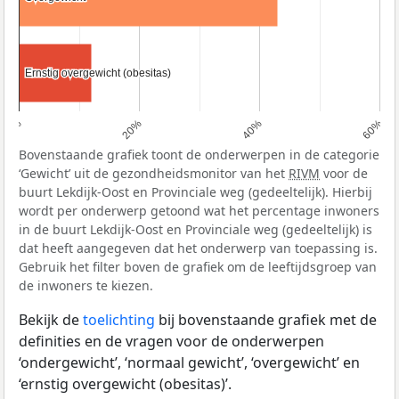
Ernstig overgewicht (obesitas)
Ernstig overgewicht (obesitas)
0%
20%
40%
60%
Bovenstaande grafiek toont de onderwerpen in de categorie
‘Gewicht’ uit de gezondheidsmonitor van het
RIVM
voor de
buurt Lekdijk-Oost en Provinciale weg (gedeeltelijk). Hierbij
wordt per onderwerp getoond wat het percentage inwoners
in de buurt Lekdijk-Oost en Provinciale weg (gedeeltelijk) is
dat heeft aangegeven dat het onderwerp van toepassing is.
Gebruik het filter boven de grafiek om de leeftijdsgroep van
de inwoners te kiezen.
Bekijk de
toelichting
bij bovenstaande grafiek met de
definities en de vragen voor de onderwerpen
‘ondergewicht’, ‘normaal gewicht’, ‘overgewicht’ en
‘ernstig overgewicht (obesitas)’.