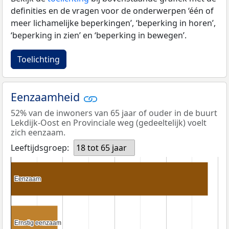
definities en de vragen voor de onderwerpen ‘één of
meer lichamelijke beperkingen’, ‘beperking in horen’,
‘beperking in zien’ en ‘beperking in bewegen’.
Toelichting
Eenzaamheid
52% van de inwoners van 65 jaar of ouder in de buurt
Lekdijk-Oost en Provinciale weg (gedeeltelijk) voelt
zich eenzaam.
Leeftijdsgroep:
18 tot 65 jaar
Eenzaam
Eenzaam
Ernstig eenzaam
Ernstig eenzaam