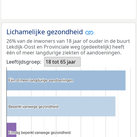
Lichamelijke gezondheid
26% van de inwoners van 18 jaar of ouder in de buurt
Lekdijk-Oost en Provinciale weg (gedeeltelijk) heeft
één of meer langdurige ziekten of aandoeningen.
Leeftijdsgroep:
18 tot 65 jaar
Één of meer langdurige aandoeningen
Één of meer langdurige aandoeningen
Beperkt vanwege gezondheid
Beperkt vanwege gezondheid
Ernstig beperkt vanwege gezondheid
Ernstig beperkt vanwege gezondheid