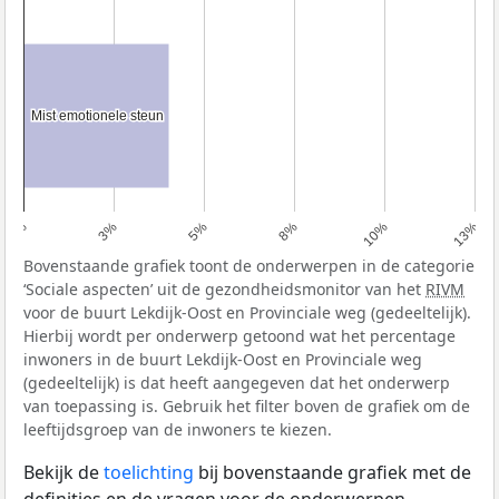
Mist emotionele steun
Mist emotionele steun
0%
3%
5%
8%
10%
13%
Bovenstaande grafiek toont de onderwerpen in de categorie
‘Sociale aspecten’ uit de gezondheidsmonitor van het
RIVM
voor de buurt Lekdijk-Oost en Provinciale weg (gedeeltelijk).
Hierbij wordt per onderwerp getoond wat het percentage
inwoners in de buurt Lekdijk-Oost en Provinciale weg
(gedeeltelijk) is dat heeft aangegeven dat het onderwerp
van toepassing is. Gebruik het filter boven de grafiek om de
leeftijdsgroep van de inwoners te kiezen.
Bekijk de
toelichting
bij bovenstaande grafiek met de