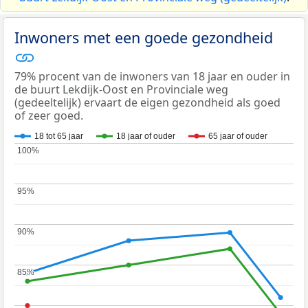
Inwoners met een goede gezondheid
79% procent van de inwoners van 18 jaar en ouder in
de buurt Lekdijk-Oost en Provinciale weg
(gedeeltelijk) ervaart de eigen gezondheid als goed
of zeer goed.
18 tot 65 jaar
18 jaar of ouder
65 jaar of ouder
100%
100%
95%
95%
90%
90%
85%
85%