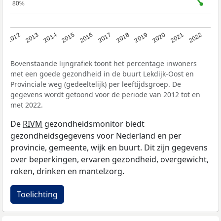
80%
80%
2016
2019
2022
2014
2017
2020
2012
2015
2018
2021
2013
Bovenstaande lijngrafiek toont het percentage inwoners
met een goede gezondheid in de buurt Lekdijk-Oost en
Provinciale weg (gedeeltelijk) per leeftijdsgroep. De
gegevens wordt getoond voor de periode van 2012 tot en
met 2022.
De
RIVM
gezondheidsmonitor biedt
gezondheidsgegevens voor Nederland en per
provincie, gemeente, wijk en buurt. Dit zijn gegevens
over beperkingen, ervaren gezondheid, overgewicht,
roken, drinken en mantelzorg.
Toelichting