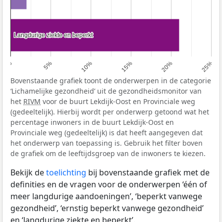
Langdurige ziekte en beperkt
Langdurige ziekte en beperkt
0%
5%
10%
15%
20%
25%
Bovenstaande grafiek toont de onderwerpen in de categorie
‘Lichamelijke gezondheid’ uit de gezondheidsmonitor van
het
RIVM
voor de buurt Lekdijk-Oost en Provinciale weg
(gedeeltelijk). Hierbij wordt per onderwerp getoond wat het
percentage inwoners in de buurt Lekdijk-Oost en
Provinciale weg (gedeeltelijk) is dat heeft aangegeven dat
het onderwerp van toepassing is. Gebruik het filter boven
de grafiek om de leeftijdsgroep van de inwoners te kiezen.
Bekijk de
toelichting
bij bovenstaande grafiek met de
definities en de vragen voor de onderwerpen ‘één of
meer langdurige aandoeningen’, ‘beperkt vanwege
gezondheid’, ‘ernstig beperkt vanwege gezondheid’
en ‘langdurige ziekte en beperkt’.