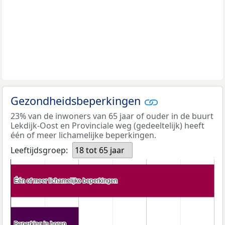
Gezondheidsbeperkingen
23% van de inwoners van 65 jaar of ouder in de buurt
Lekdijk-Oost en Provinciale weg (gedeeltelijk) heeft
één of meer lichamelijke beperkingen.
Leeftijdsgroep:
18 tot 65 jaar
Één of meer lichamelijke beperkingen
Één of meer lichamelijke beperkingen
Beperking in horen
Beperking in horen