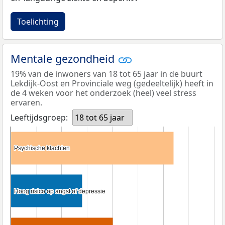
Toelichting
Mentale gezondheid
19% van de inwoners van 18 tot 65 jaar in de buurt
Lekdijk-Oost en Provinciale weg (gedeeltelijk) heeft in
de 4 weken voor het onderzoek (heel) veel stress
ervaren.
Leeftijdsgroep:
18 tot 65 jaar
Psychische klachten
Psychische klachten
Hoog risico op angst of depressie
Hoog risico op angst of depressie