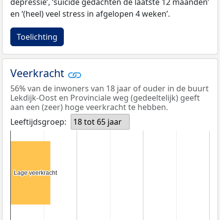
depressie’, ‘suïcide gedachten de laatste 12 maanden’
en ‘(heel) veel stress in afgelopen 4 weken’.
Toelichting
Veerkracht
56% van de inwoners van 18 jaar of ouder in de buurt
Lekdijk-Oost en Provinciale weg (gedeeltelijk) geeft
aan een (zeer) hoge veerkracht te hebben.
Leeftijdsgroep:
18 tot 65 jaar
Lage veerkracht
Lage veerkracht