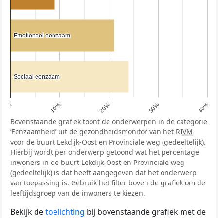
Emotioneel eenzaam
Emotioneel eenzaam
Sociaal eenzaam
Sociaal eenzaam
0%
10%
20%
30%
40%
Bovenstaande grafiek toont de onderwerpen in de categorie
‘Eenzaamheid’ uit de gezondheidsmonitor van het
RIVM
voor de buurt Lekdijk-Oost en Provinciale weg (gedeeltelijk).
Hierbij wordt per onderwerp getoond wat het percentage
inwoners in de buurt Lekdijk-Oost en Provinciale weg
(gedeeltelijk) is dat heeft aangegeven dat het onderwerp
van toepassing is. Gebruik het filter boven de grafiek om de
leeftijdsgroep van de inwoners te kiezen.
Bekijk de
toelichting
bij bovenstaande grafiek met de