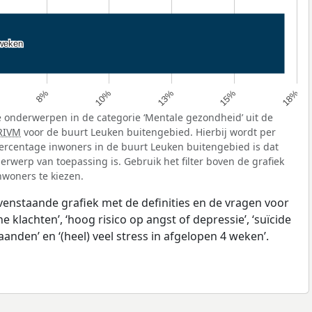
 weken
 weken
15%
13%
10%
8%
18%
 onderwerpen in de categorie ‘Mentale gezondheid’ uit de
RIVM
voor de buurt Leuken buitengebied. Hierbij wordt per
rcentage inwoners in de buurt Leuken buitengebied is dat
rwerp van toepassing is. Gebruik het filter boven de grafiek
nwoners te kiezen.
ovenstaande grafiek met de definities en de vragen voor
klachten’, ‘hoog risico op angst of depressie’, ‘suïcide
anden’ en ‘(heel) veel stress in afgelopen 4 weken’.