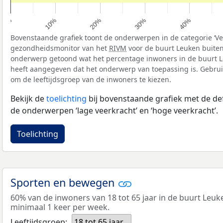
40%
30%
20%
10%
0%
Bovenstaande grafiek toont de onderwerpen in de categorie ‘Vee
gezondheidsmonitor van het
RIVM
voor de buurt Leuken buiten
onderwerp getoond wat het percentage inwoners in de buurt L
heeft aangegeven dat het onderwerp van toepassing is. Gebruik 
om de leeftijdsgroep van de inwoners te kiezen.
Bekijk de
toelichting
bij bovenstaande grafiek met de def
de onderwerpen ‘lage veerkracht’ en ‘hoge veerkracht’.
Toelichting
Sporten en bewegen
60% van de inwoners van 18 tot 65 jaar in de buurt Leu
minimaal 1 keer per week.
Leeftijdsgroep:
18 tot 65 jaar