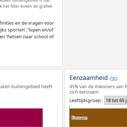
euken buitengebied is dat
het filter boven de grafiek
inities en de vragen voor
jks sporten’, ‘lopen en/of
en ‘fietsen naar school of
Eenzaamheid
euken buitengebied heeft
45% van de inwoners van 65
zich eenzaam.
Leeftijdsgroep:
18 tot 65 
Eenzaam
Eenzaam