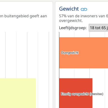
Gewicht
ken buitengebied geeft aan
57% van de inwoners van 6
overgewicht.
Leeftijdsgroep:
18 tot 65 
Overgewicht
Overgewicht
Ernstig overgewicht (obesitas)
Ernstig overgewicht (obesitas)