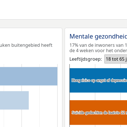
Mentale gezondhei
euken buitengebied heeft
17% van de inwoners van 18
de 4 weken voor het onderz
Leeftijdsgroep:
18 tot 65 
Hoog risico op angst of depressie
Hoog risico op angst of depressie
Suïcide gedachten de laatste 12
Suïcide gedachten de laatste 12