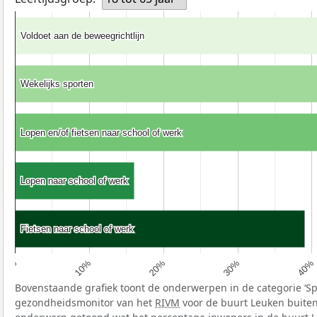
Voldoet aan de beweegrichtlijn
Voldoet aan de beweegrichtlijn
Wekelijks sporten
Wekelijks sporten
Lopen en/of fietsen naar school of werk
Lopen en/of fietsen naar school of werk
Lopen naar school of werk
Lopen naar school of werk
Fietsen naar school of werk
Fietsen naar school of werk
10%
40%
20%
0%
30%
Bovenstaande grafiek toont de onderwerpen in de categorie ‘S
gezondheidsmonitor van het
RIVM
voor de buurt Leuken buiten