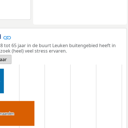
d
 tot 65 jaar in de buurt Leuken buitengebied heeft in
oek (heel) veel stress ervaren.
jaar
 maanden
 maanden