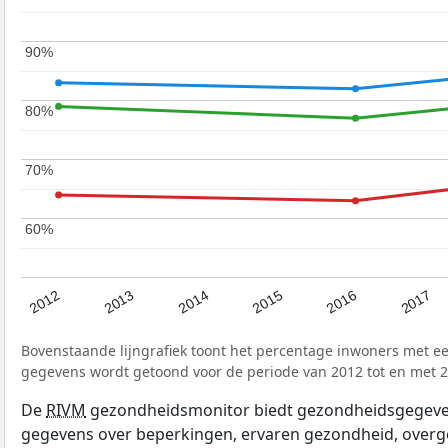
90%
90%
80%
80%
70%
70%
60%
60%
2017
2012
2016
2015
2014
2013
Bovenstaande lijngrafiek toont het percentage inwoners met e
gegevens wordt getoond voor de periode van 2012 tot en met 2
De
RIVM
gezondheidsmonitor biedt gezondheidsgegevens 
gegevens over beperkingen, ervaren gezondheid, overge