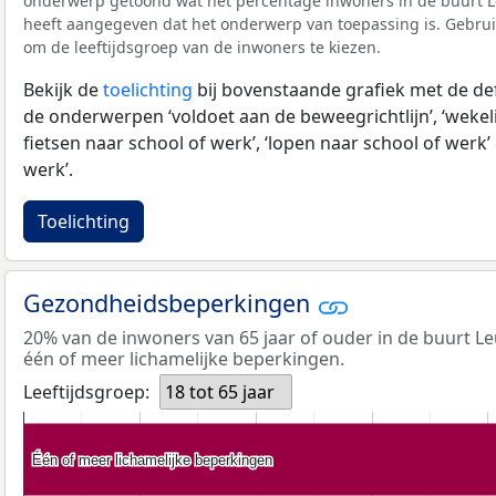
onderwerp getoond wat het percentage inwoners in de buurt L
heeft aangegeven dat het onderwerp van toepassing is. Gebruik 
om de leeftijdsgroep van de inwoners te kiezen.
Bekijk de
toelichting
bij bovenstaande grafiek met de def
de onderwerpen ‘voldoet aan de beweegrichtlijn’, ‘wekeli
fietsen naar school of werk’, ‘lopen naar school of werk’ 
werk’.
Toelichting
Gezondheidsbeperkingen
20% van de inwoners van 65 jaar of ouder in de buurt L
één of meer lichamelijke beperkingen.
Leeftijdsgroep:
18 tot 65 jaar
Één of meer lichamelijke beperkingen
Één of meer lichamelijke beperkingen