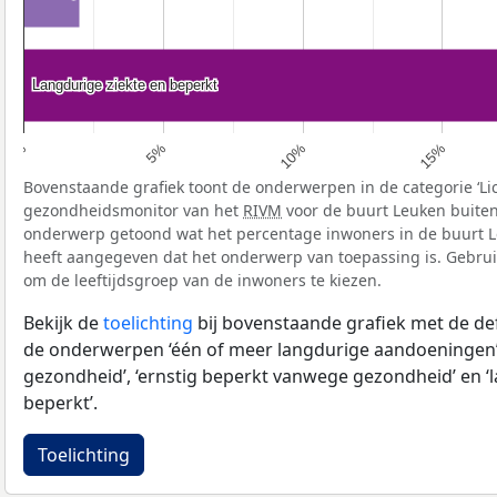
Langdurige ziekte en beperkt
Langdurige ziekte en beperkt
5%
10%
15%
0%
Bovenstaande grafiek toont de onderwerpen in de categorie ‘Li
gezondheidsmonitor van het
RIVM
voor de buurt Leuken buiten
onderwerp getoond wat het percentage inwoners in de buurt L
heeft aangegeven dat het onderwerp van toepassing is. Gebruik 
om de leeftijdsgroep van de inwoners te kiezen.
Bekijk de
toelichting
bij bovenstaande grafiek met de def
de onderwerpen ‘één of meer langdurige aandoeningen’
gezondheid’, ‘ernstig beperkt vanwege gezondheid’ en ‘
beperkt’.
Toelichting