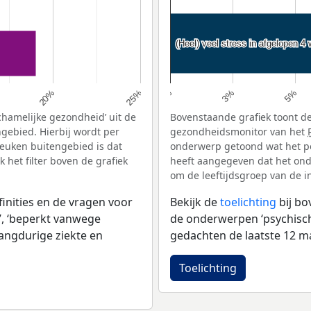
(Heel) veel stress in afgelopen 4
(Heel) veel stress in afgelopen 4
5%
20%
3%
25%
0%
chamelijke gezondheid’ uit de
Bovenstaande grafiek toont de
gebied. Hierbij wordt per
gezondheidsmonitor van het
euken buitengebied is dat
onderwerp getoond wat het pe
het filter boven de grafiek
heeft aangegeven dat het onde
om de leeftijdsgroep van de i
inities en de vragen voor
Bekijk de
toelichting
bij b
, ‘beperkt vanwege
de onderwerpen ‘psychische 
langdurige ziekte en
gedachten de laatste 12 ma
Toelichting