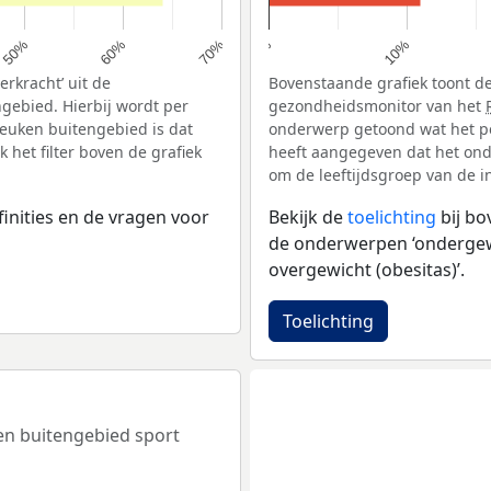
60%
10%
50%
70%
0%
rkracht’ uit de
Bovenstaande grafiek toont de
gebied. Hierbij wordt per
gezondheidsmonitor van het
euken buitengebied is dat
onderwerp getoond wat het pe
het filter boven de grafiek
heeft aangegeven dat het onde
om de leeftijdsgroep van de i
inities en de vragen voor
Bekijk de
toelichting
bij b
de onderwerpen ‘ondergewic
overgewicht (obesitas)’.
Toelichting
ken buitengebied sport