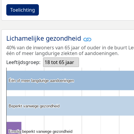
Toelichting
Lichamelijke gezondheid
40% van de inwoners van 65 jaar of ouder in de buurt L
één of meer langdurige ziekten of aandoeningen.
Leeftijdsgroep:
18 tot 65 jaar
Één of meer langdurige aandoeningen
Één of meer langdurige aandoeningen
Beperkt vanwege gezondheid
Beperkt vanwege gezondheid
Ernstig beperkt vanwege gezondheid
Ernstig beperkt vanwege gezondheid