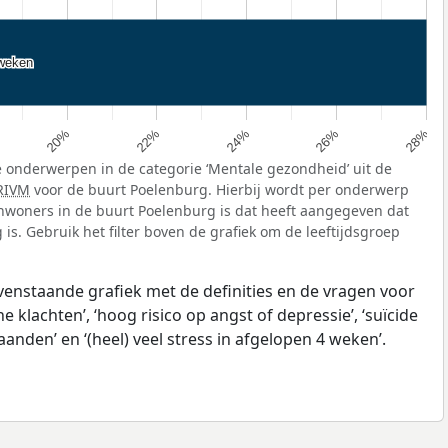
 weken
 weken
26%
24%
22%
20%
28%
 onderwerpen in de categorie ‘Mentale gezondheid’ uit de
RIVM
voor de buurt Poelenburg. Hierbij wordt per onderwerp
nwoners in de buurt Poelenburg is dat heeft aangegeven dat
is. Gebruik het filter boven de grafiek om de leeftijdsgroep
ovenstaande grafiek met de definities en de vragen voor
klachten’, ‘hoog risico op angst of depressie’, ‘suïcide
anden’ en ‘(heel) veel stress in afgelopen 4 weken’.