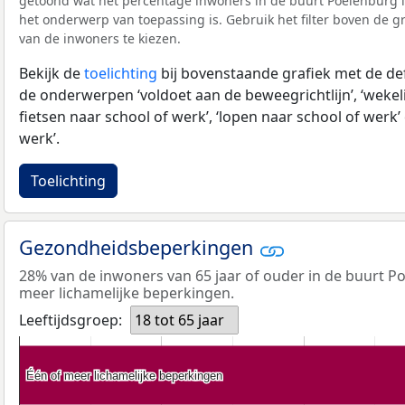
getoond wat het percentage inwoners in de buurt Poelenburg i
het onderwerp van toepassing is. Gebruik het filter boven de gr
van de inwoners te kiezen.
Bekijk de
toelichting
bij bovenstaande grafiek met de def
de onderwerpen ‘voldoet aan de beweegrichtlijn’, ‘wekeli
fietsen naar school of werk’, ‘lopen naar school of werk’ 
werk’.
Toelichting
Gezondheidsbeperkingen
28% van de inwoners van 65 jaar of ouder in de buurt P
meer lichamelijke beperkingen.
Leeftijdsgroep:
18 tot 65 jaar
Één of meer lichamelijke beperkingen
Één of meer lichamelijke beperkingen