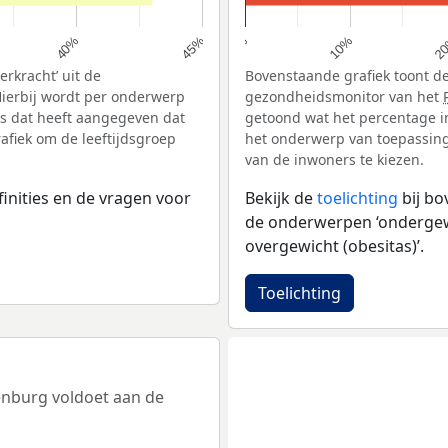
10%
2
40%
45%
0%
rkracht’ uit de
Bovenstaande grafiek toont de
ierbij wordt per onderwerp
gezondheidsmonitor van het
s dat heeft aangegeven dat
getoond wat het percentage i
afiek om de leeftijdsgroep
het onderwerp van toepassing 
van de inwoners te kiezen.
inities en de vragen voor
Bekijk de
toelichting
bij b
de onderwerpen ‘ondergewic
overgewicht (obesitas)’.
Toelichting
lenburg voldoet aan de