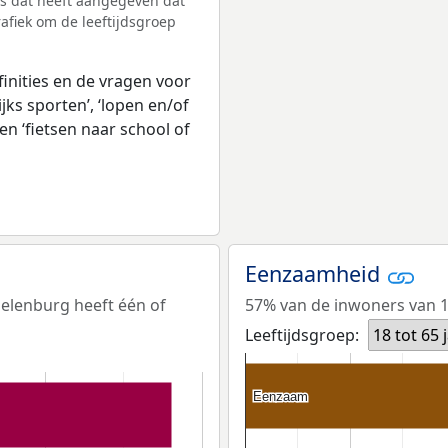
s dat heeft aangegeven dat
afiek om de leeftijdsgroep
inities en de vragen voor
jks sporten’, ‘lopen en/of
en ‘fietsen naar school of
Eenzaamheid
oelenburg heeft één of
57% van de inwoners van 18
Leeftijdsgroep:
18 tot 65 
Eenzaam
Eenzaam