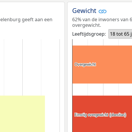
Gewicht
oelenburg geeft aan een
62% van de inwoners van 6
overgewicht.
Leeftijdsgroep:
18 tot 65 
Overgewicht
Overgewicht
Ernstig overgewicht (obesitas)
Ernstig overgewicht (obesitas)