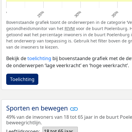
25%
30%
35%
20%
Bovenstaande grafiek toont de onderwerpen in de categorie ‘Vee
gezondheidsmonitor van het
RIVM
voor de buurt Poelenburg. H
getoond wat het percentage inwoners in de buurt Poelenburg i
het onderwerp van toepassing is. Gebruik het filter boven de gr
van de inwoners te kiezen.
Bekijk de
toelichting
bij bovenstaande grafiek met de def
de onderwerpen ‘lage veerkracht’ en ‘hoge veerkracht’.
Toelichting
Sporten en bewegen
49% van de inwoners van 18 tot 65 jaar in de buurt Poe
beweegrichtlijn.
Leeftijdsgroep:
18 tot 65 jaar