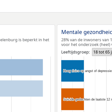
Mentale gezondhei
elenburg is beperkt in het
28% van de inwoners van 18
voor het onderzoek (heel) 
Leeftijdsgroep:
18 tot 65 
Hoog risico op angst of depressie
Hoog risico op angst of depressie
Suïcide gedachten de laatste 12
Suïcide gedachten de laatste 12