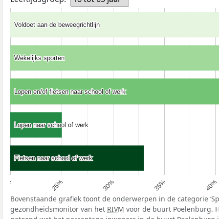
Voldoet aan de beweegrichtlijn
Voldoet aan de beweegrichtlijn
Wekelijks sporten
Wekelijks sporten
Lopen en/of fietsen naar school of werk
Lopen en/of fietsen naar school of werk
Lopen naar school of werk
Lopen naar school of werk
Fietsen naar school of werk
Fietsen naar school of werk
25%
40%
30%
20%
35%
Bovenstaande grafiek toont de onderwerpen in de categorie ‘S
gezondheidsmonitor van het
RIVM
voor de buurt Poelenburg. H