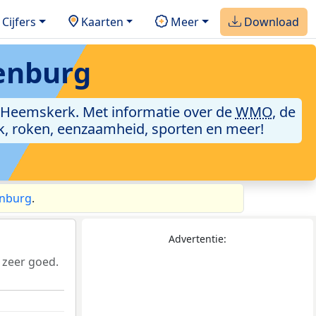
Cijfers
Kaarten
Meer
Download
enburg
Heemskerk. Met informatie over de
WMO
, de
ik, roken, eenzaamheid, sporten en meer!
enburg
.
Advertentie:
 zeer goed.