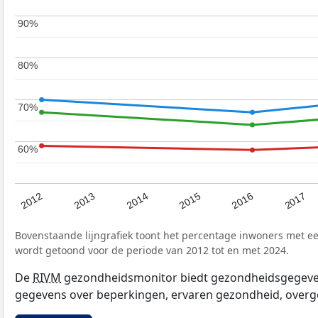
90%
90%
80%
80%
70%
70%
60%
60%
2017
2012
2016
2015
2014
2013
Bovenstaande lijngrafiek toont het percentage inwoners met e
wordt getoond voor de periode van 2012 tot en met 2024.
De
RIVM
gezondheidsmonitor biedt gezondheidsgegevens 
gegevens over beperkingen, ervaren gezondheid, overge