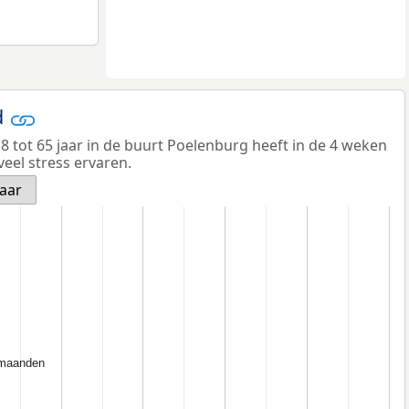
d
 tot 65 jaar in de buurt Poelenburg heeft in de 4 weken
veel stress ervaren.
jaar
 maanden
 maanden