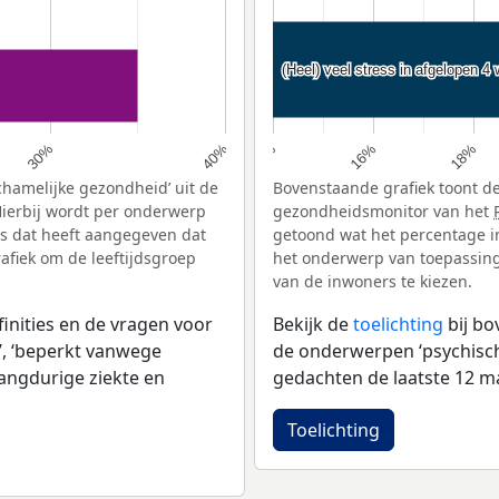
(Heel) veel stress in afgelopen 4
(Heel) veel stress in afgelopen 4
18%
16%
30%
40%
14%
chamelijke gezondheid’ uit de
Bovenstaande grafiek toont de
ierbij wordt per onderwerp
gezondheidsmonitor van het
s dat heeft aangegeven dat
getoond wat het percentage i
afiek om de leeftijdsgroep
het onderwerp van toepassing 
van de inwoners te kiezen.
inities en de vragen voor
Bekijk de
toelichting
bij b
, ‘beperkt vanwege
de onderwerpen ‘psychische 
langdurige ziekte en
gedachten de laatste 12 ma
Toelichting