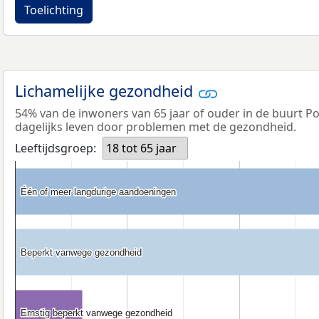
Toelichting
Lichamelijke gezondheid
54% van de inwoners van 65 jaar of ouder in de buurt Po
dagelijks leven door problemen met de gezondheid.
Leeftijdsgroep:
18 tot 65 jaar
Één of meer langdurige aandoeningen
Één of meer langdurige aandoeningen
Beperkt vanwege gezondheid
Beperkt vanwege gezondheid
Ernstig beperkt vanwege gezondheid
Ernstig beperkt vanwege gezondheid