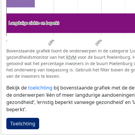
Langdurige ziekte en beperkt
Langdurige ziekte en beperkt
0%
10%
20%
Bovenstaande grafiek toont de onderwerpen in de categorie ‘Li
gezondheidsmonitor van het
RIVM
voor de buurt Poelenburg. H
getoond wat het percentage inwoners in de buurt Poelenburg i
het onderwerp van toepassing is. Gebruik het filter boven de gr
van de inwoners te kiezen.
Bekijk de
toelichting
bij bovenstaande grafiek met de def
de onderwerpen ‘één of meer langdurige aandoeningen’
gezondheid’, ‘ernstig beperkt vanwege gezondheid’ en ‘
beperkt’.
Toelichting