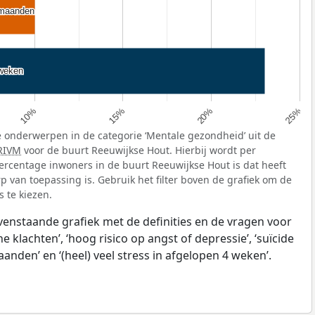
 maanden
 maanden
 weken
 weken
10%
15%
20%
25%
 onderwerpen in de categorie ‘Mentale gezondheid’ uit de
RIVM
voor de buurt Reeuwijkse Hout. Hierbij wordt per
rcentage inwoners in de buurt Reeuwijkse Hout is dat heeft
van toepassing is. Gebruik het filter boven de grafiek om de
 te kiezen.
ovenstaande grafiek met de definities en de vragen voor
klachten’, ‘hoog risico op angst of depressie’, ‘suïcide
anden’ en ‘(heel) veel stress in afgelopen 4 weken’.