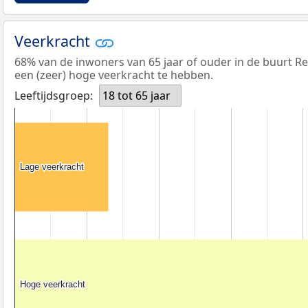
Veerkracht
68% van de inwoners van 65 jaar of ouder in de buurt R
een (zeer) hoge veerkracht te hebben.
Leeftijdsgroep:
18 tot 65 jaar
Lage veerkracht
Lage veerkracht
Hoge veerkracht
Hoge veerkracht