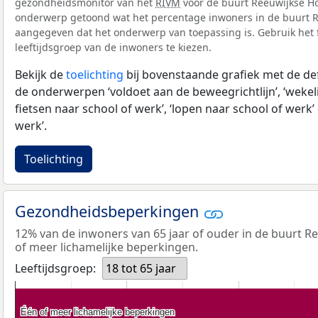
gezondheidsmonitor van het
RIVM
voor de buurt Reeuwijkse Ho
onderwerp getoond wat het percentage inwoners in de buurt Re
aangegeven dat het onderwerp van toepassing is. Gebruik het f
leeftijdsgroep van de inwoners te kiezen.
Bekijk de
toelichting
bij bovenstaande grafiek met de def
de onderwerpen ‘voldoet aan de beweegrichtlijn’, ‘wekeli
fietsen naar school of werk’, ‘lopen naar school of werk’ 
werk’.
Toelichting
Gezondheidsbeperkingen
12% van de inwoners van 65 jaar of ouder in de buurt R
of meer lichamelijke beperkingen.
Leeftijdsgroep:
18 tot 65 jaar
Één of meer lichamelijke beperkingen
Één of meer lichamelijke beperkingen