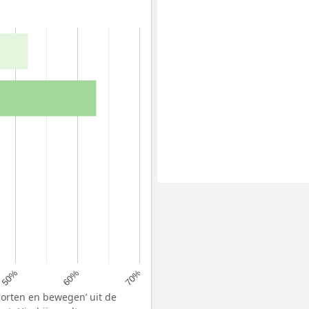
60%
50%
70%
porten en bewegen’ uit de