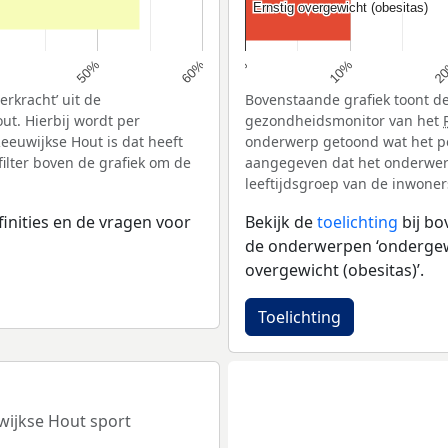
Ernstig overgewicht (obesitas)
Ernstig overgewicht (obesitas)
10%
50%
2
60%
0%
rkracht’ uit de
Bovenstaande grafiek toont de
ut. Hierbij wordt per
gezondheidsmonitor van het
euwijkse Hout is dat heeft
onderwerp getoond wat het pe
ilter boven de grafiek om de
aangegeven dat het onderwerp 
leeftijdsgroep van de inwoners
inities en de vragen voor
Bekijk de
toelichting
bij b
de onderwerpen ‘ondergewic
overgewicht (obesitas)’.
Toelichting
wijkse Hout sport