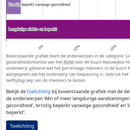
Ernstig beperkt vanwege gezondheid
Ernstig beperkt vanwege gezondheid
Langdurige ziekte en beperkt
Langdurige ziekte en beperkt
5%
10%
15%
0%
Bovenstaande grafiek toont de onderwerpen in de categorie ‘Li
gezondheidsmonitor van het
RIVM
voor de buurt Reeuwijkse Ho
onderwerp getoond wat het percentage inwoners in de buurt Re
aangegeven dat het onderwerp van toepassing is. Gebruik het f
leeftijdsgroep van de inwoners te kiezen.
Bekijk de
toelichting
bij bovenstaande grafiek met de def
de onderwerpen ‘één of meer langdurige aandoeningen’
gezondheid’, ‘ernstig beperkt vanwege gezondheid’ en ‘
beperkt’.
Toelichting