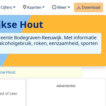
Cijfers
Kaarten
Meer
Download
jkse Hout
eente Bodegraven-Reeuwijk. Met informatie
 alcoholgebruik, roken, eenzaamheid, sporten
kse Hout
.
Advertentie:
ed of zeer