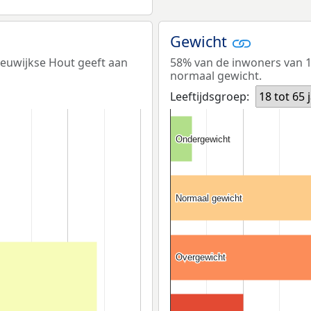
Gewicht
eeuwijkse Hout geeft aan
58% van de inwoners van 18
normaal gewicht.
Leeftijdsgroep:
18 tot 65 
Ondergewicht
Ondergewicht
Normaal gewicht
Normaal gewicht
Overgewicht
Overgewicht