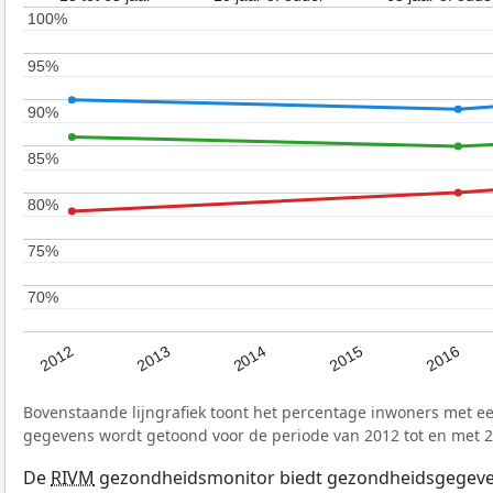
100%
100%
95%
95%
90%
90%
85%
85%
80%
80%
75%
75%
70%
70%
2012
2014
2016
2013
2015
Bovenstaande lijngrafiek toont het percentage inwoners met e
gegevens wordt getoond voor de periode van 2012 tot en met 2
De
RIVM
gezondheidsmonitor biedt gezondheidsgegevens 