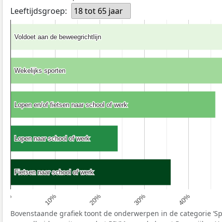
Leeftijdsgroep:
18 tot 65 jaar
Voldoet aan de beweegrichtlijn
Voldoet aan de beweegrichtlijn
Wekelijks sporten
Wekelijks sporten
Lopen en/of fietsen naar school of werk
Lopen en/of fietsen naar school of werk
Lopen naar school of werk
Lopen naar school of werk
Fietsen naar school of werk
Fietsen naar school of werk
40%
30%
20%
10%
0%
Bovenstaande grafiek toont de onderwerpen in de categorie ‘S