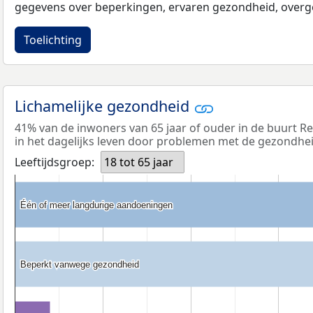
gegevens over beperkingen, ervaren gezondheid, overge
Toelichting
Lichamelijke gezondheid
41% van de inwoners van 65 jaar of ouder in de buurt R
in het dagelijks leven door problemen met de gezondhei
Leeftijdsgroep:
18 tot 65 jaar
Één of meer langdurige aandoeningen
Één of meer langdurige aandoeningen
Beperkt vanwege gezondheid
Beperkt vanwege gezondheid