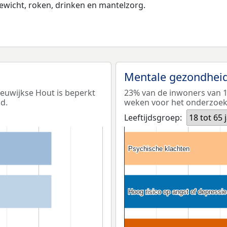
wicht, roken, drinken en mantelzorg.
Mentale gezondhei
eeuwijkse Hout is beperkt
23% van de inwoners van 18
d.
weken voor het onderzoek (
Leeftijdsgroep:
18 tot 65 
Psychische klachten
Psychische klachten
Hoog risico op angst of depressie
Hoog risico op angst of depressie