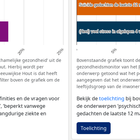
Suïcide gedachten de laatste 12
Suïcide gedachten de laatste 12
(Heel) veel stress in afgelopen 4
(Heel) veel stress in afgelopen 4
5%
20%
25%
0%
chamelijke gezondheid’ uit de
Bovenstaande grafiek toont de
ut. Hierbij wordt per
gezondheidsmonitor van het
euwijkse Hout is dat heeft
onderwerp getoond wat het pe
ilter boven de grafiek om de
aangegeven dat het onderwerp 
leeftijdsgroep van de inwoners
inities en de vragen voor
Bekijk de
toelichting
bij b
, ‘beperkt vanwege
de onderwerpen ‘psychische 
langdurige ziekte en
gedachten de laatste 12 ma
Toelichting