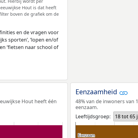
ut. Hierbij wordt per
euwijkse Hout is dat heeft
ilter boven de grafiek om de
inities en de vragen voor
jks sporten’, ‘lopen en/of
en ‘fietsen naar school of
Eenzaamheid
eeuwijkse Hout heeft één
48% van de inwoners van 18
eenzaam.
Leeftijdsgroep:
18 tot 65 
Eenzaam
Eenzaam