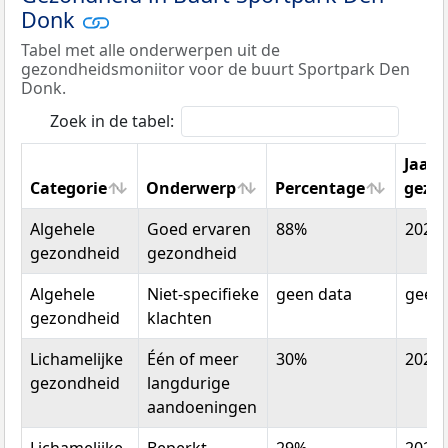
Donk
Tabel met alle onderwerpen uit de
gezondheidsmoniitor voor de buurt Sportpark Den
Donk.
Zoek in de tabel:
Jaar
Categorie
Onderwerp
Percentage
gezo
Categorie
Onderwerp
Percentage
Jaar
Algehele
Goed ervaren
88%
2020
gezo
gezondheid
gezondheid
Algehele
Niet-specifieke
geen data
geen 
gezondheid
klachten
Lichamelijke
Één of meer
30%
2020
gezondheid
langdurige
aandoeningen