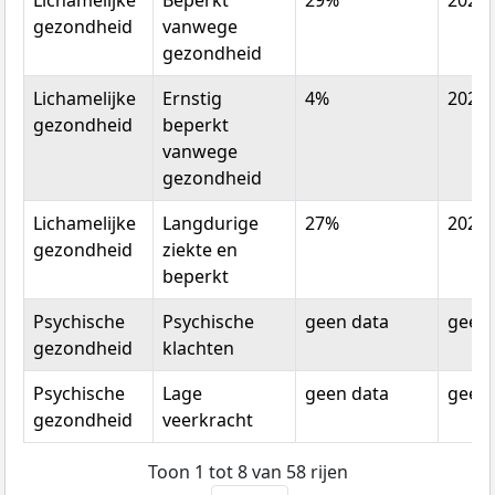
Lichamelijke
Beperkt
29%
2020
gezondheid
vanwege
gezondheid
Lichamelijke
Ernstig
4%
2020
gezondheid
beperkt
vanwege
gezondheid
Lichamelijke
Langdurige
27%
2020
gezondheid
ziekte en
beperkt
Psychische
Psychische
geen data
geen 
gezondheid
klachten
Psychische
Lage
geen data
geen 
gezondheid
veerkracht
Toon 1 tot 8 van 58 rijen