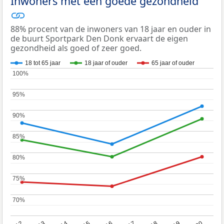
Inwoners met een goede gezondheid
88% procent van de inwoners van 18 jaar en ouder in
de buurt Sportpark Den Donk ervaart de eigen
gezondheid als goed of zeer goed.
18 tot 65 jaar
18 jaar of ouder
65 jaar of ouder
100%
100%
95%
95%
90%
90%
85%
85%
80%
80%
75%
75%
70%
70%