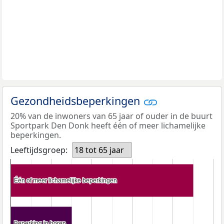
Gezondheidsbeperkingen
20% van de inwoners van 65 jaar of ouder in de buurt
Sportpark Den Donk heeft één of meer lichamelijke
beperkingen.
Leeftijdsgroep:
18 tot 65 jaar
Één of meer lichamelijke beperkingen
Één of meer lichamelijke beperkingen
Beperking in horen
Beperking in horen