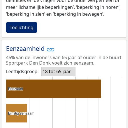
definities en de vragen voor de onderwerpen ‘één of
meer lichamelijke beperkingen’, ‘beperking in horen’,
‘beperking in zien’ en ‘beperking in bewegen’.
Toelichting
Eenzaamheid
45% van de inwoners van 65 jaar of ouder in de buurt
Sportpark Den Donk voelt zich eenzaam.
Leeftijdsgroep:
18 tot 65 jaar
Eenzaam
Eenzaam
Ernstig eenzaam
Ernstig eenzaam