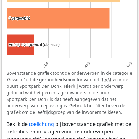
Overgewicht
Overgewicht
Ernstig overgewicht (obesitas)
Ernstig overgewicht (obesitas)
0%
20%
40%
60%
Bovenstaande grafiek toont de onderwerpen in de categorie
‘Gewicht’ uit de gezondheidsmonitor van het
RIVM
voor de
buurt Sportpark Den Donk. Hierbij wordt per onderwerp
getoond wat het percentage inwoners in de buurt
Sportpark Den Donk is dat heeft aangegeven dat het
onderwerp van toepassing is. Gebruik het filter boven de
grafiek om de leeftijdsgroep van de inwoners te kiezen.
Bekijk de
toelichting
bij bovenstaande grafiek met de
definities en de vragen voor de onderwerpen
‘ondergewicht’, ‘normaal gewicht’, ‘overgewicht’ en