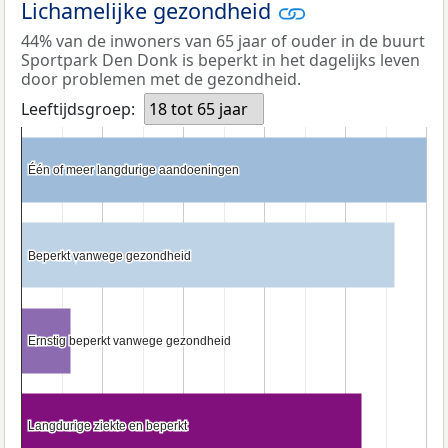
Lichamelijke gezondheid
44% van de inwoners van 65 jaar of ouder in de buurt
Sportpark Den Donk is beperkt in het dagelijks leven
door problemen met de gezondheid.
Leeftijdsgroep:
18 tot 65 jaar
Één of meer langdurige aandoeningen
Één of meer langdurige aandoeningen
Beperkt vanwege gezondheid
Beperkt vanwege gezondheid
Ernstig beperkt vanwege gezondheid
Ernstig beperkt vanwege gezondheid
Langdurige ziekte en beperkt
Langdurige ziekte en beperkt