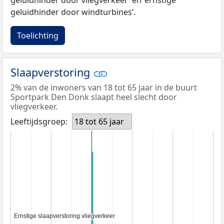
geluidhinder door windturbines’.
Toelichting
Slaapverstoring
2% van de inwoners van 18 tot 65 jaar in de buurt
Sportpark Den Donk slaapt heel slecht door
vliegverkeer.
Leeftijdsgroep:
18 tot 65 jaar
Ernstige slaapverstoring vliegverkeer
Ernstige slaapverstoring vliegverkeer