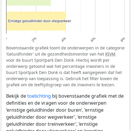
Ernstige geluidhinder door vliegverkeer
Ernstige geluidhinder door vliegverkeer
0%
2%
4%
6%
8%
Bovenstaande grafiek toont de onderwerpen in de categorie
‘Geluidhinder’ uit de gezondheidsmonitor van het
RIVM
voor de buurt Sportpark Den Donk. Hierbij wordt per
onderwerp getoond wat het percentage inwoners in de
buurt Sportpark Den Donk is dat heeft aangegeven dat het
onderwerp van toepassing is. Gebruik het filter boven de
grafiek om de leeftijdsgroep van de inwoners te kiezen.
Bekijk de
toelichting
bij bovenstaande grafiek met de
definities en de vragen voor de onderwerpen
‘ernstige geluidhinder door buren’, ‘ernstige
geluidhinder door wegverkeer’, ‘ernstige
geluidhinder door treinverkeer’, ‘ernstige
geluidhinder door vliegverkeer’ en ‘ernstige