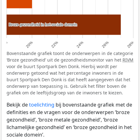
Broze gezondheid in het sociale domein
Broze gezondheid in het sociale domein
18%
20%
22%
24%
26%
28%
Bovenstaande grafiek toont de onderwerpen in de categorie
‘Broze gezondheid’ uit de gezondheidsmonitor van het
RIVM
voor de buurt Sportpark Den Donk. Hierbij wordt per
onderwerp getoond wat het percentage inwoners in de
buurt Sportpark Den Donk is dat heeft aangegeven dat het
onderwerp van toepassing is. Gebruik het filter boven de
grafiek om de leeftijdsgroep van de inwoners te kiezen.
Bekijk de
toelichting
bij bovenstaande grafiek met de
definities en de vragen voor de onderwerpen ‘broze
gezondheid’, ‘broze metale gezondheid’, ‘broze
lichamelijke gezondheid’ en ‘broze gezondheid in het
sociale domein’.