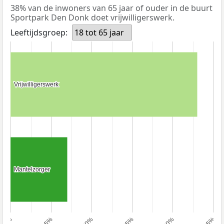
38% van de inwoners van 65 jaar of ouder in de buurt
Sportpark Den Donk doet vrijwilligerswerk.
Leeftijdsgroep:
18 tot 65 jaar
Vrijwilligerswerk
Vrijwilligerswerk
Mantelzorger
Mantelzorger
10%
15%
20%
25%
30%
35%