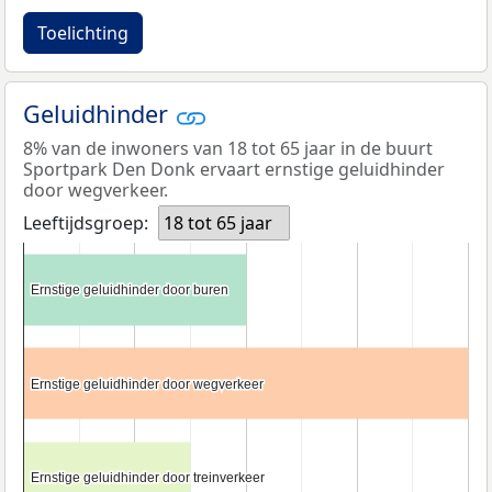
Toelichting
Geluidhinder
8% van de inwoners van 18 tot 65 jaar in de buurt
Sportpark Den Donk ervaart ernstige geluidhinder
door wegverkeer.
Leeftijdsgroep:
18 tot 65 jaar
Ernstige geluidhinder door buren
Ernstige geluidhinder door buren
Ernstige geluidhinder door wegverkeer
Ernstige geluidhinder door wegverkeer
Ernstige geluidhinder door treinverkeer
Ernstige geluidhinder door treinverkeer