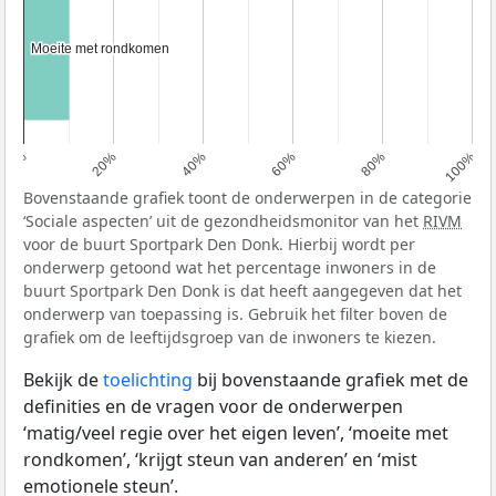
Moeite met rondkomen
Moeite met rondkomen
0%
20%
40%
60%
80%
100%
Bovenstaande grafiek toont de onderwerpen in de categorie
‘Sociale aspecten’ uit de gezondheidsmonitor van het
RIVM
voor de buurt Sportpark Den Donk. Hierbij wordt per
onderwerp getoond wat het percentage inwoners in de
buurt Sportpark Den Donk is dat heeft aangegeven dat het
onderwerp van toepassing is. Gebruik het filter boven de
grafiek om de leeftijdsgroep van de inwoners te kiezen.
Bekijk de
toelichting
bij bovenstaande grafiek met de
definities en de vragen voor de onderwerpen
‘matig/veel regie over het eigen leven’, ‘moeite met
rondkomen’, ‘krijgt steun van anderen’ en ‘mist
emotionele steun’.