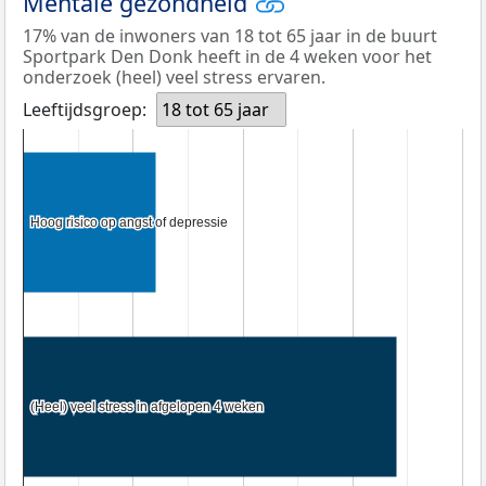
Mentale gezondheid
17% van de inwoners van 18 tot 65 jaar in de buurt
Sportpark Den Donk heeft in de 4 weken voor het
onderzoek (heel) veel stress ervaren.
Leeftijdsgroep:
18 tot 65 jaar
Hoog risico op angst of depressie
Hoog risico op angst of depressie
(Heel) veel stress in afgelopen 4 weken
(Heel) veel stress in afgelopen 4 weken