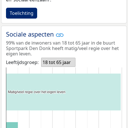
Toelichting
Sociale aspecten
99% van de inwoners van 18 tot 65 jaar in de buurt
Sportpark Den Donk heeft matig/veel regie over het
eigen leven.
Leeftijdsgroep:
18 tot 65 jaar
Matig/veel regie over het eigen leven
Matig/veel regie over het eigen leven