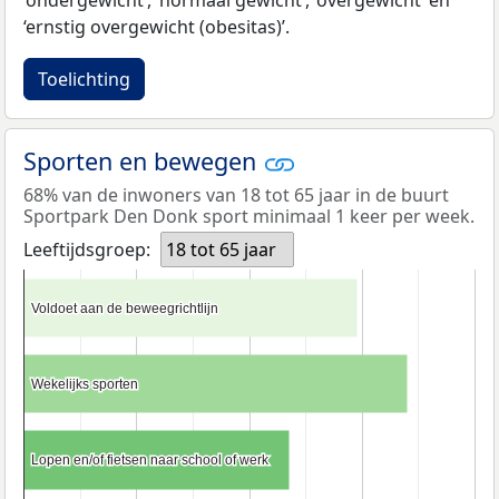
‘ernstig overgewicht (obesitas)’.
Toelichting
Sporten en bewegen
68% van de inwoners van 18 tot 65 jaar in de buurt
Sportpark Den Donk sport minimaal 1 keer per week.
Leeftijdsgroep:
18 tot 65 jaar
Voldoet aan de beweegrichtlijn
Voldoet aan de beweegrichtlijn
Wekelijks sporten
Wekelijks sporten
Lopen en/of fietsen naar school of werk
Lopen en/of fietsen naar school of werk