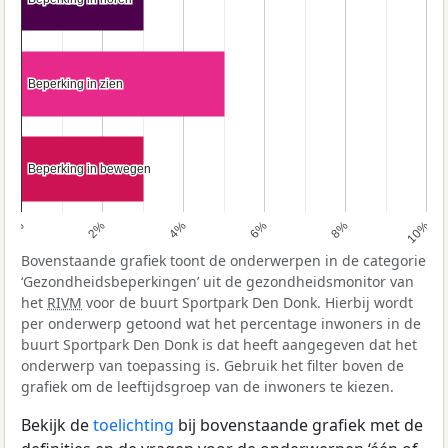
Beperking in zien
Beperking in zien
Beperking in bewegen
Beperking in bewegen
0%
2%
4%
6%
8%
10%
Bovenstaande grafiek toont de onderwerpen in de categorie
‘Gezondheidsbeperkingen’ uit de gezondheidsmonitor van
het
RIVM
voor de buurt Sportpark Den Donk. Hierbij wordt
per onderwerp getoond wat het percentage inwoners in de
buurt Sportpark Den Donk is dat heeft aangegeven dat het
onderwerp van toepassing is. Gebruik het filter boven de
grafiek om de leeftijdsgroep van de inwoners te kiezen.
Bekijk de
toelichting
bij bovenstaande grafiek met de