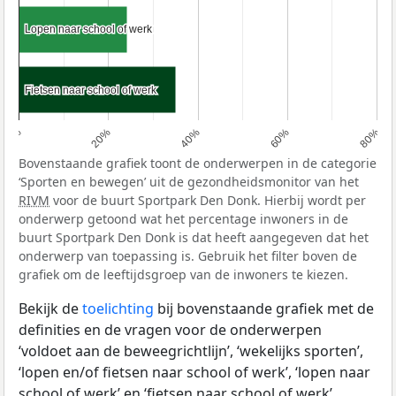
Lopen naar school of werk
Lopen naar school of werk
Fietsen naar school of werk
Fietsen naar school of werk
0%
20%
40%
60%
80%
Bovenstaande grafiek toont de onderwerpen in de categorie
‘Sporten en bewegen’ uit de gezondheidsmonitor van het
RIVM
voor de buurt Sportpark Den Donk. Hierbij wordt per
onderwerp getoond wat het percentage inwoners in de
buurt Sportpark Den Donk is dat heeft aangegeven dat het
onderwerp van toepassing is. Gebruik het filter boven de
grafiek om de leeftijdsgroep van de inwoners te kiezen.
Bekijk de
toelichting
bij bovenstaande grafiek met de
definities en de vragen voor de onderwerpen
‘voldoet aan de beweegrichtlijn’, ‘wekelijks sporten’,
‘lopen en/of fietsen naar school of werk’, ‘lopen naar
school of werk’ en ‘fietsen naar school of werk’.