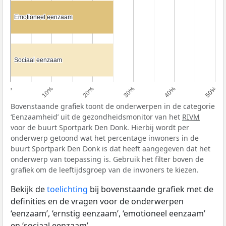
Emotioneel eenzaam
Emotioneel eenzaam
Sociaal eenzaam
Sociaal eenzaam
0%
10%
20%
30%
40%
50%
Bovenstaande grafiek toont de onderwerpen in de categorie
‘Eenzaamheid’ uit de gezondheidsmonitor van het
RIVM
voor de buurt Sportpark Den Donk. Hierbij wordt per
onderwerp getoond wat het percentage inwoners in de
buurt Sportpark Den Donk is dat heeft aangegeven dat het
onderwerp van toepassing is. Gebruik het filter boven de
grafiek om de leeftijdsgroep van de inwoners te kiezen.
Bekijk de
toelichting
bij bovenstaande grafiek met de
definities en de vragen voor de onderwerpen
‘eenzaam’, ‘ernstig eenzaam’, ‘emotioneel eenzaam’
en ‘sociaal eenzaam’.