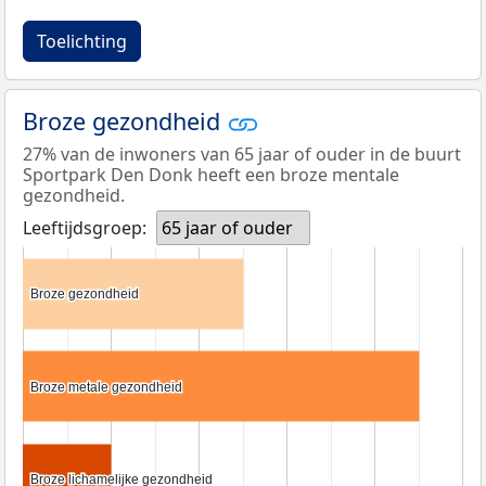
Toelichting
Broze gezondheid
27% van de inwoners van 65 jaar of ouder in de buurt
Sportpark Den Donk heeft een broze mentale
gezondheid.
Leeftijdsgroep:
65 jaar of ouder
Broze gezondheid
Broze gezondheid
Broze metale gezondheid
Broze metale gezondheid
Broze lichamelijke gezondheid
Broze lichamelijke gezondheid