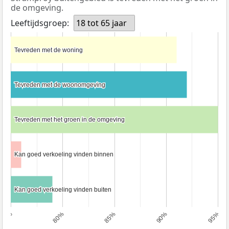
de omgeving.
Leeftijdsgroep:
18 tot 65 jaar
Tevreden met de woning
Tevreden met de woning
Tevreden met de woonomgeving
Tevreden met de woonomgeving
Tevreden met het groen in de omgeving
Tevreden met het groen in de omgeving
Kan goed verkoeling vinden binnen
Kan goed verkoeling vinden binnen
Kan goed verkoeling vinden buiten
Kan goed verkoeling vinden buiten
75%
80%
85%
90%
95%