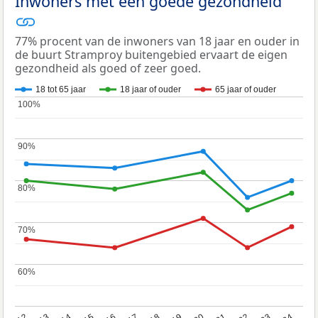
Inwoners met een goede gezondheid
77% procent van de inwoners van 18 jaar en ouder in
de buurt Stramproy buitengebied ervaart de eigen
gezondheid als goed of zeer goed.
18 tot 65 jaar
18 jaar of ouder
65 jaar of ouder
100%
100%
90%
90%
80%
80%
70%
70%
60%
60%