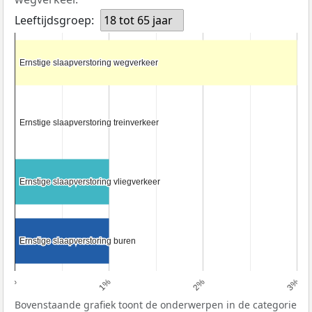
Leeftijdsgroep:
18 tot 65 jaar
Ernstige slaapverstoring wegverkeer
Ernstige slaapverstoring wegverkeer
Ernstige slaapverstoring treinverkeer
Ernstige slaapverstoring treinverkeer
Ernstige slaapverstoring vliegverkeer
Ernstige slaapverstoring vliegverkeer
Ernstige slaapverstoring buren
Ernstige slaapverstoring buren
0%
1%
2%
3%
Bovenstaande grafiek toont de onderwerpen in de categorie