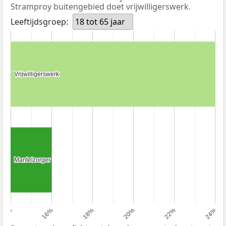
Stramproy buitengebied doet vrijwilligerswerk.
Leeftijdsgroep:
18 tot 65 jaar
Vrijwilligerswerk
Vrijwilligerswerk
Mantelzorger
Mantelzorger
14%
16%
18%
20%
22%
24%