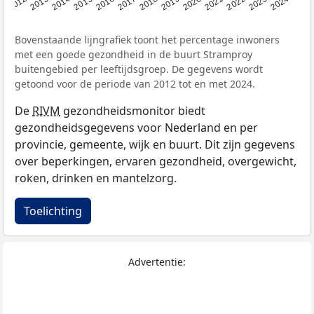
2014
2020
2013
2019
2012
2018
2024
2017
2023
2016
2022
2015
2021
Bovenstaande lijngrafiek toont het percentage inwoners
met een goede gezondheid in de buurt Stramproy
buitengebied per leeftijdsgroep. De gegevens wordt
getoond voor de periode van 2012 tot en met 2024.
De
RIVM
gezondheidsmonitor biedt
gezondheidsgegevens voor Nederland en per
provincie, gemeente, wijk en buurt. Dit zijn gegevens
over beperkingen, ervaren gezondheid, overgewicht,
roken, drinken en mantelzorg.
Toelichting
Advertentie: