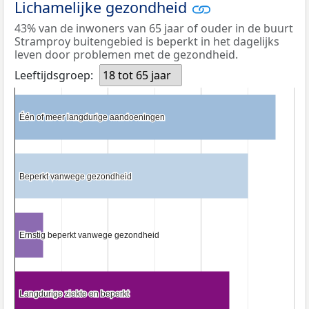
Lichamelijke gezondheid
43% van de inwoners van 65 jaar of ouder in de buurt
Stramproy buitengebied is beperkt in het dagelijks
leven door problemen met de gezondheid.
Leeftijdsgroep:
18 tot 65 jaar
Één of meer langdurige aandoeningen
Één of meer langdurige aandoeningen
Beperkt vanwege gezondheid
Beperkt vanwege gezondheid
Ernstig beperkt vanwege gezondheid
Ernstig beperkt vanwege gezondheid
Langdurige ziekte en beperkt
Langdurige ziekte en beperkt