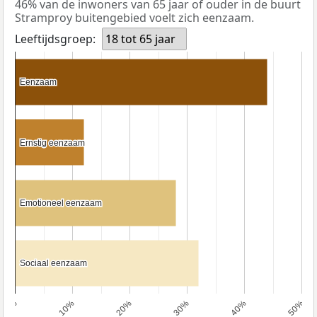
46% van de inwoners van 65 jaar of ouder in de buurt
Stramproy buitengebied voelt zich eenzaam.
Leeftijdsgroep:
18 tot 65 jaar
Eenzaam
Eenzaam
Ernstig eenzaam
Ernstig eenzaam
Emotioneel eenzaam
Emotioneel eenzaam
Sociaal eenzaam
Sociaal eenzaam
0%
10%
20%
30%
40%
50%