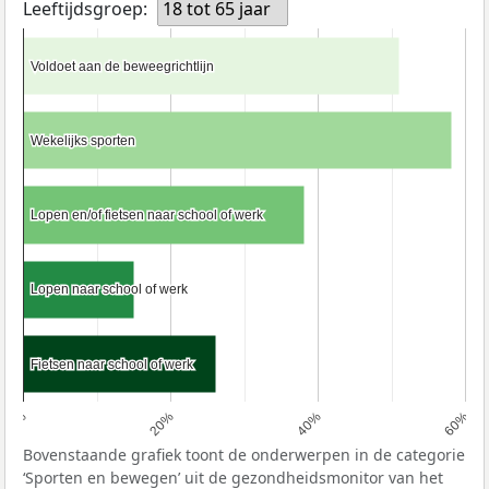
Leeftijdsgroep:
18 tot 65 jaar
Voldoet aan de beweegrichtlijn
Voldoet aan de beweegrichtlijn
Wekelijks sporten
Wekelijks sporten
Lopen en/of fietsen naar school of werk
Lopen en/of fietsen naar school of werk
Lopen naar school of werk
Lopen naar school of werk
Fietsen naar school of werk
Fietsen naar school of werk
0%
20%
40%
60%
Bovenstaande grafiek toont de onderwerpen in de categorie
‘Sporten en bewegen’ uit de gezondheidsmonitor van het