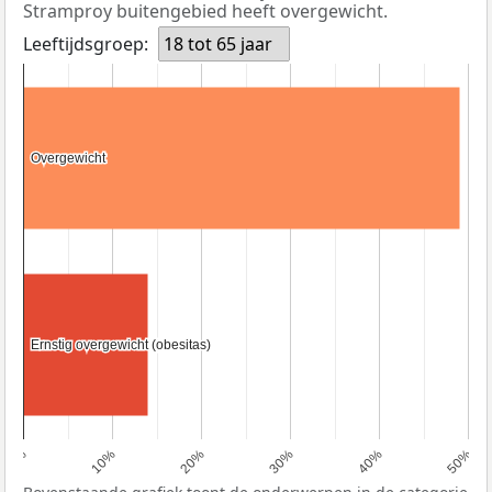
Stramproy buitengebied heeft overgewicht.
Leeftijdsgroep:
18 tot 65 jaar
Overgewicht
Overgewicht
Ernstig overgewicht (obesitas)
Ernstig overgewicht (obesitas)
0%
10%
20%
30%
40%
50%