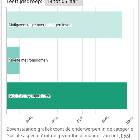
Leeftijdsgroep:
18 tot 65 jaar
Matig/veel regie over het eigen leven
Matig/veel regie over het eigen leven
Moeite met rondkomen
Moeite met rondkomen
Krijgt steun van anderen
Krijgt steun van anderen
0%
20%
40%
60%
80%
100%
Bovenstaande grafiek toont de onderwerpen in de categorie
‘Sociale aspecten’ uit de gezondheidsmonitor van het
RIVM