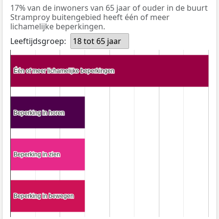
17% van de inwoners van 65 jaar of ouder in de buurt
Stramproy buitengebied heeft één of meer
lichamelijke beperkingen.
Leeftijdsgroep:
18 tot 65 jaar
Één of meer lichamelijke beperkingen
Één of meer lichamelijke beperkingen
Beperking in horen
Beperking in horen
Beperking in zien
Beperking in zien
Beperking in bewegen
Beperking in bewegen