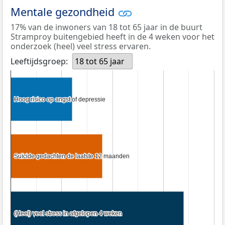
Mentale gezondheid
17% van de inwoners van 18 tot 65 jaar in de buurt
Stramproy buitengebied heeft in de 4 weken voor het
onderzoek (heel) veel stress ervaren.
Leeftijdsgroep:
18 tot 65 jaar
Hoog risico op angst of depressie
Hoog risico op angst of depressie
Suïcide gedachten de laatste 12 maanden
Suïcide gedachten de laatste 12 maanden
(Heel) veel stress in afgelopen 4 weken
(Heel) veel stress in afgelopen 4 weken