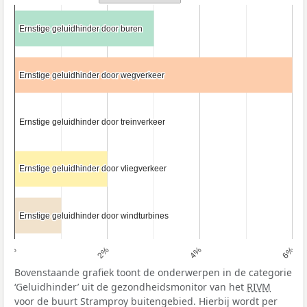
Ernstige geluidhinder door buren
Ernstige geluidhinder door buren
Ernstige geluidhinder door wegverkeer
Ernstige geluidhinder door wegverkeer
Ernstige geluidhinder door treinverkeer
Ernstige geluidhinder door treinverkeer
Ernstige geluidhinder door vliegverkeer
Ernstige geluidhinder door vliegverkeer
Ernstige geluidhinder door windturbines
Ernstige geluidhinder door windturbines
0%
2%
4%
6%
Bovenstaande grafiek toont de onderwerpen in de categorie
‘Geluidhinder’ uit de gezondheidsmonitor van het
RIVM
voor de buurt Stramproy buitengebied. Hierbij wordt per