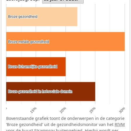
Broze gezondheid
Broze gezondheid
Broze metale gezondheid
Broze metale gezondheid
Broze lichamelijke gezondheid
Broze lichamelijke gezondheid
Broze gezondheid in het sociale domein
Broze gezondheid in het sociale domein
10%
15%
20%
25%
30%
Bovenstaande grafiek toont de onderwerpen in de categorie
‘Broze gezondheid’ uit de gezondheidsmonitor van het
RIVM
voor de buurt Stramproy buitengebied. Hierbij wordt per