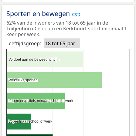
Sporten en bewegen
62% van de inwoners van 18 tot 65 jaar in de
Tuitjenhorn-Centrum en Kerkbuurt sport minimaal 1
keer per week.
Leeftijdsgroep:
18 tot 65 jaar
Voldoet aan de beweegrichtlijn
Voldoet aan de beweegrichtlijn
Wekelijks sporten
Wekelijks sporten
Lopen en/of fietsen naar school of werk
Lopen en/of fietsen naar school of werk
Lopen naar school of werk
Lopen naar school of werk