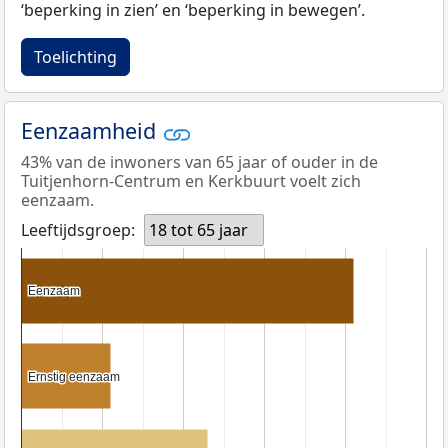
‘beperking in zien’ en ‘beperking in bewegen’.
Toelichting
Eenzaamheid
43% van de inwoners van 65 jaar of ouder in de
Tuitjenhorn-Centrum en Kerkbuurt voelt zich
eenzaam.
Leeftijdsgroep:
18 tot 65 jaar
Eenzaam
Eenzaam
Ernstig eenzaam
Ernstig eenzaam