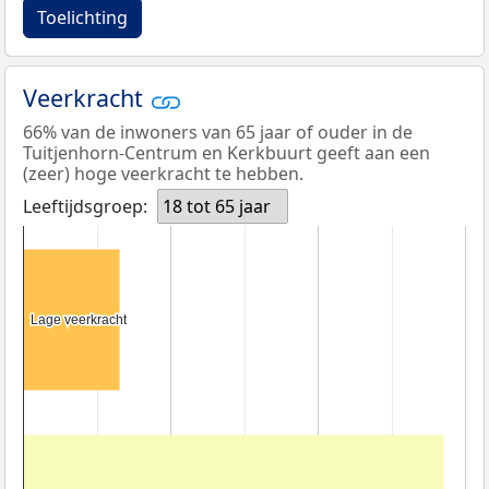
Toelichting
Veerkracht
66% van de inwoners van 65 jaar of ouder in de
Tuitjenhorn-Centrum en Kerkbuurt geeft aan een
(zeer) hoge veerkracht te hebben.
Leeftijdsgroep:
18 tot 65 jaar
Lage veerkracht
Lage veerkracht