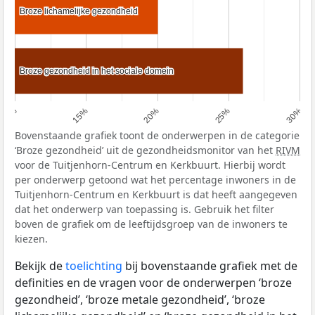
Broze lichamelijke gezondheid
Broze lichamelijke gezondheid
Broze gezondheid in het sociale domein
Broze gezondheid in het sociale domein
10%
15%
20%
25%
30%
Bovenstaande grafiek toont de onderwerpen in de categorie
‘Broze gezondheid’ uit de gezondheidsmonitor van het
RIVM
voor de Tuitjenhorn-Centrum en Kerkbuurt. Hierbij wordt
per onderwerp getoond wat het percentage inwoners in de
Tuitjenhorn-Centrum en Kerkbuurt is dat heeft aangegeven
dat het onderwerp van toepassing is. Gebruik het filter
boven de grafiek om de leeftijdsgroep van de inwoners te
kiezen.
Bekijk de
toelichting
bij bovenstaande grafiek met de
definities en de vragen voor de onderwerpen ‘broze
gezondheid’, ‘broze metale gezondheid’, ‘broze