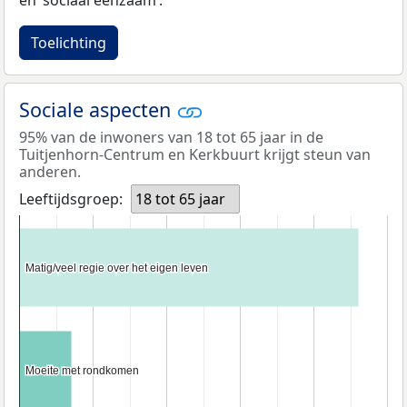
Toelichting
Sociale aspecten
95% van de inwoners van 18 tot 65 jaar in de
Tuitjenhorn-Centrum en Kerkbuurt krijgt steun van
anderen.
Leeftijdsgroep:
18 tot 65 jaar
Matig/veel regie over het eigen leven
Matig/veel regie over het eigen leven
Moeite met rondkomen
Moeite met rondkomen