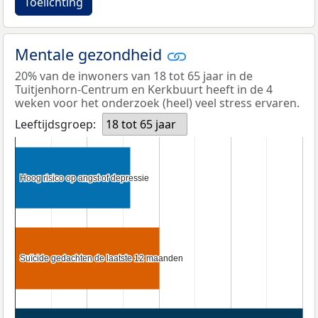
Toelichting
Mentale gezondheid
20% van de inwoners van 18 tot 65 jaar in de
Tuitjenhorn-Centrum en Kerkbuurt heeft in de 4
weken voor het onderzoek (heel) veel stress ervaren.
Leeftijdsgroep:
18 tot 65 jaar
Hoog risico op angst of depressie
Hoog risico op angst of depressie
Suïcide gedachten de laatste 12 maanden
Suïcide gedachten de laatste 12 maanden