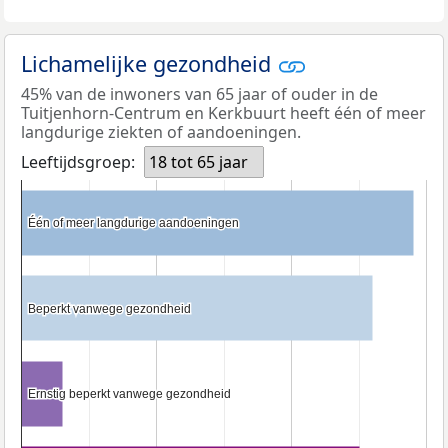
Lichamelijke gezondheid
45% van de inwoners van 65 jaar of ouder in de
Tuitjenhorn-Centrum en Kerkbuurt heeft één of meer
langdurige ziekten of aandoeningen.
Leeftijdsgroep:
18 tot 65 jaar
Één of meer langdurige aandoeningen
Één of meer langdurige aandoeningen
Beperkt vanwege gezondheid
Beperkt vanwege gezondheid
Ernstig beperkt vanwege gezondheid
Ernstig beperkt vanwege gezondheid