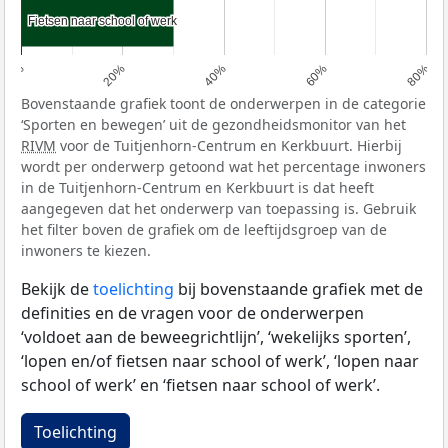
Fietsen naar school of werk
Fietsen naar school of werk
0%
20%
40%
60%
80%
Bovenstaande grafiek toont de onderwerpen in de categorie
‘Sporten en bewegen’ uit de gezondheidsmonitor van het
RIVM
voor de Tuitjenhorn-Centrum en Kerkbuurt. Hierbij
wordt per onderwerp getoond wat het percentage inwoners
in de Tuitjenhorn-Centrum en Kerkbuurt is dat heeft
aangegeven dat het onderwerp van toepassing is. Gebruik
het filter boven de grafiek om de leeftijdsgroep van de
inwoners te kiezen.
Bekijk de
toelichting
bij bovenstaande grafiek met de
definities en de vragen voor de onderwerpen
‘voldoet aan de beweegrichtlijn’, ‘wekelijks sporten’,
‘lopen en/of fietsen naar school of werk’, ‘lopen naar
school of werk’ en ‘fietsen naar school of werk’.
Toelichting