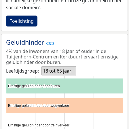
lichamelijke gezondheid’ en ‘broze gezondheid in het
sociale domein’.
Toelichting
Geluidhinder
4% van de inwoners van 18 jaar of ouder in de
Tuitjenhorn-Centrum en Kerkbuurt ervaart ernstige
geluidhinder door buren.
Leeftijdsgroep:
18 tot 65 jaar
Ernstige geluidhinder door buren
Ernstige geluidhinder door buren
Ernstige geluidhinder door wegverkeer
Ernstige geluidhinder door wegverkeer
Ernstige geluidhinder door treinverkeer
Ernstige geluidhinder door treinverkeer