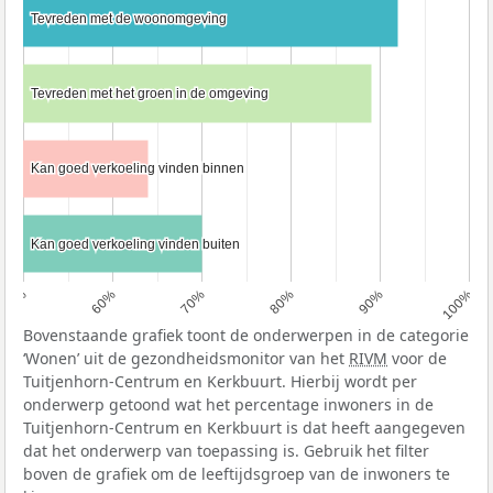
Tevreden met de woonomgeving
Tevreden met de woonomgeving
Tevreden met het groen in de omgeving
Tevreden met het groen in de omgeving
Kan goed verkoeling vinden binnen
Kan goed verkoeling vinden binnen
Kan goed verkoeling vinden buiten
Kan goed verkoeling vinden buiten
50%
60%
70%
80%
90%
100%
Bovenstaande grafiek toont de onderwerpen in de categorie
‘Wonen’ uit de gezondheidsmonitor van het
RIVM
voor de
Tuitjenhorn-Centrum en Kerkbuurt. Hierbij wordt per
onderwerp getoond wat het percentage inwoners in de
Tuitjenhorn-Centrum en Kerkbuurt is dat heeft aangegeven
dat het onderwerp van toepassing is. Gebruik het filter
boven de grafiek om de leeftijdsgroep van de inwoners te