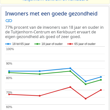
Inwoners met een goede gezondheid
77% procent van de inwoners van 18 jaar en ouder in
de Tuitjenhorn-Centrum en Kerkbuurt ervaart de
eigen gezondheid als goed of zeer goed.
18 tot 65 jaar
18 jaar of ouder
65 jaar of ouder
100%
100%
90%
90%
80%
80%
70%
70%
60%
60%