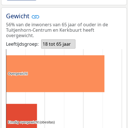
Gewicht
56% van de inwoners van 65 jaar of ouder in de
Tuitjenhorn-Centrum en Kerkbuurt heeft
overgewicht.
Leeftijdsgroep:
18 tot 65 jaar
Overgewicht
Overgewicht
Ernstig overgewicht (obesitas)
Ernstig overgewicht (obesitas)