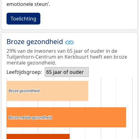
emotionele steun’.
Toelichting
Broze gezondheid
29% van de inwoners van 65 jaar of ouder in de
Tuitjenhorn-Centrum en Kerkbuurt heeft een broze
mentale gezondheid.
Leeftijdsgroep:
65 jaar of ouder
Broze gezondheid
Broze gezondheid
Broze metale gezondheid
Broze metale gezondheid