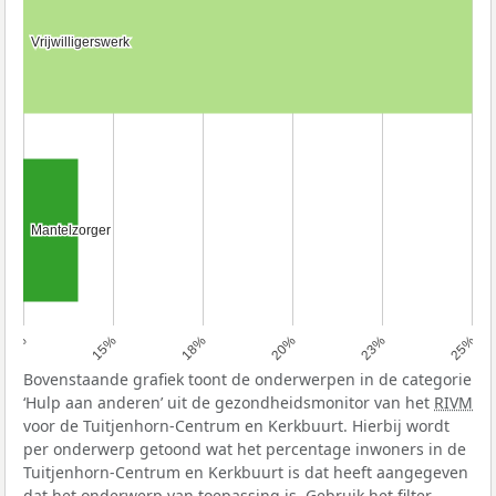
Vrijwilligerswerk
Vrijwilligerswerk
Mantelzorger
Mantelzorger
13%
15%
18%
20%
23%
25%
Bovenstaande grafiek toont de onderwerpen in de categorie
‘Hulp aan anderen’ uit de gezondheidsmonitor van het
RIVM
voor de Tuitjenhorn-Centrum en Kerkbuurt. Hierbij wordt
per onderwerp getoond wat het percentage inwoners in de
Tuitjenhorn-Centrum en Kerkbuurt is dat heeft aangegeven
dat het onderwerp van toepassing is. Gebruik het filter