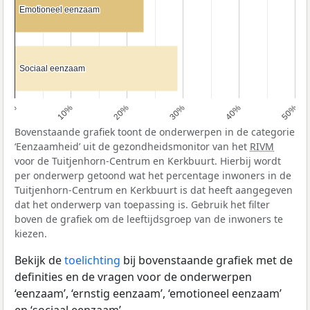
Emotioneel eenzaam
Emotioneel eenzaam
Sociaal eenzaam
Sociaal eenzaam
0%
10%
20%
30%
40%
50%
Bovenstaande grafiek toont de onderwerpen in de categorie
‘Eenzaamheid’ uit de gezondheidsmonitor van het
RIVM
voor de Tuitjenhorn-Centrum en Kerkbuurt. Hierbij wordt
per onderwerp getoond wat het percentage inwoners in de
Tuitjenhorn-Centrum en Kerkbuurt is dat heeft aangegeven
dat het onderwerp van toepassing is. Gebruik het filter
boven de grafiek om de leeftijdsgroep van de inwoners te
kiezen.
Bekijk de
toelichting
bij bovenstaande grafiek met de
definities en de vragen voor de onderwerpen
‘eenzaam’, ‘ernstig eenzaam’, ‘emotioneel eenzaam’
en ‘sociaal eenzaam’.