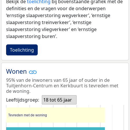
Bekijk de
toelichting
bij bovenstaande grafiek met de
definities en de vragen voor de onderwerpen
‘ernstige slaapverstoring wegverkeer’, ‘ernstige
slaapverstoring treinverkeer’, ‘ernstige
slaapverstoring vliegverkeer’ en ‘ernstige
slaapverstoring buren’.
Toelichting
Wonen
95% van de inwoners van 65 jaar of ouder in de
Tuitjenhorn-Centrum en Kerkbuurt is tevreden met
de woning.
Leeftijdsgroep:
18 tot 65 jaar
Tevreden met de woning
Tevreden met de woning