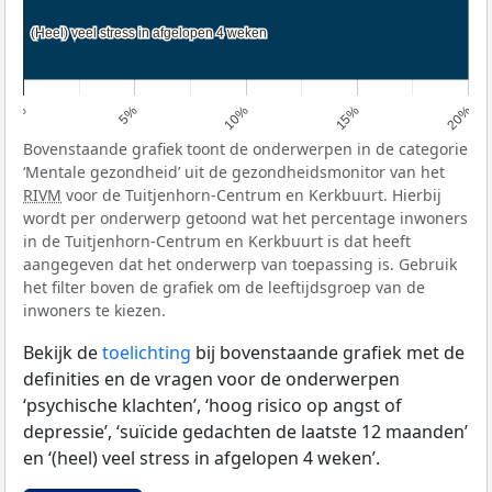
(Heel) veel stress in afgelopen 4 weken
(Heel) veel stress in afgelopen 4 weken
0%
5%
10%
15%
20%
Bovenstaande grafiek toont de onderwerpen in de categorie
‘Mentale gezondheid’ uit de gezondheidsmonitor van het
RIVM
voor de Tuitjenhorn-Centrum en Kerkbuurt. Hierbij
wordt per onderwerp getoond wat het percentage inwoners
in de Tuitjenhorn-Centrum en Kerkbuurt is dat heeft
aangegeven dat het onderwerp van toepassing is. Gebruik
het filter boven de grafiek om de leeftijdsgroep van de
inwoners te kiezen.
Bekijk de
toelichting
bij bovenstaande grafiek met de
definities en de vragen voor de onderwerpen
‘psychische klachten’, ‘hoog risico op angst of
depressie’, ‘suïcide gedachten de laatste 12 maanden’
en ‘(heel) veel stress in afgelopen 4 weken’.