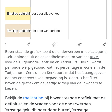
Ernstige geluidhinder door vliegverkeer
Ernstige geluidhinder door vliegverkeer
Ernstige geluidhinder door windturbines
Ernstige geluidhinder door windturbines
0%
1%
2%
3%
4%
Bovenstaande grafiek toont de onderwerpen in de categorie
‘Geluidhinder’ uit de gezondheidsmonitor van het
RIVM
voor de Tuitjenhorn-Centrum en Kerkbuurt. Hierbij wordt
per onderwerp getoond wat het percentage inwoners in de
Tuitjenhorn-Centrum en Kerkbuurt is dat heeft aangegeven
dat het onderwerp van toepassing is. Gebruik het filter
boven de grafiek om de leeftijdsgroep van de inwoners te
kiezen.
Bekijk de
toelichting
bij bovenstaande grafiek met de
definities en de vragen voor de onderwerpen
‘ernstige geluidhinder door buren’, ‘ernstige