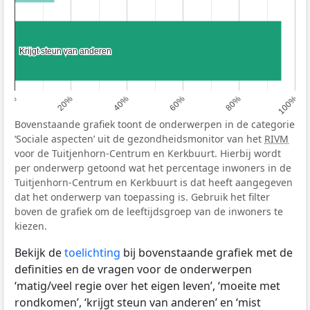
Krijgt steun van anderen
Krijgt steun van anderen
0%
20%
40%
60%
80%
100%
Bovenstaande grafiek toont de onderwerpen in de categorie
‘Sociale aspecten’ uit de gezondheidsmonitor van het
RIVM
voor de Tuitjenhorn-Centrum en Kerkbuurt. Hierbij wordt
per onderwerp getoond wat het percentage inwoners in de
Tuitjenhorn-Centrum en Kerkbuurt is dat heeft aangegeven
dat het onderwerp van toepassing is. Gebruik het filter
boven de grafiek om de leeftijdsgroep van de inwoners te
kiezen.
Bekijk de
toelichting
bij bovenstaande grafiek met de
definities en de vragen voor de onderwerpen
‘matig/veel regie over het eigen leven’, ‘moeite met
rondkomen’, ‘krijgt steun van anderen’ en ‘mist