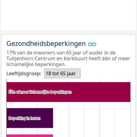
Gezondheidsbeperkingen
17% van de inwoners van 65 jaar of ouder in de
Tuitjenhorn-Centrum en Kerkbuurt heeft één of meer
lichamelijke beperkingen.
Leeftijdsgroep:
18 tot 65 jaar
Één of meer lichamelijke beperkingen
Één of meer lichamelijke beperkingen
Beperking in horen
Beperking in horen