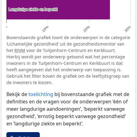
Langdurige ziekte en beperkt
Langdurige ziekte en beperkt
0%
10%
20%
30%
Bovenstaande grafiek toont de onderwerpen in de categorie
‘Lichamelijke gezondheid’ uit de gezondheidsmonitor van
het
RIVM
voor de Tuitjenhorn-Centrum en Kerkbuurt.
Hierbij wordt per onderwerp getoond wat het percentage
inwoners in de Tuitjenhorn-Centrum en Kerkbuurt is dat
heeft aangegeven dat het onderwerp van toepassing is.
Gebruik het filter boven de grafiek om de leeftijdsgroep van
de inwoners te kiezen.
Bekijk de
toelichting
bij bovenstaande grafiek met de
definities en de vragen voor de onderwerpen ‘één of
meer langdurige aandoeningen’, ‘beperkt vanwege
gezondheid’, ‘ernstig beperkt vanwege gezondheid’
en ‘langdurige ziekte en beperkt’.