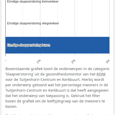
Ernstige slaapverstoring treinverkeer
Ernstige slaapverstoring treinverkeer
Ernstige slaapverstoring vliegverkeer
Ernstige slaapverstoring vliegverkeer
Ernstige slaapverstoring buren
Ernstige slaapverstoring buren
0%
1%
2%
3%
Bovenstaande grafiek toont de onderwerpen in de categorie
‘Slaapverstoring’ uit de gezondheidsmonitor van het
RIVM
voor de Tuitjenhorn-Centrum en Kerkbuurt. Hierbij wordt
per onderwerp getoond wat het percentage inwoners in de
Tuitjenhorn-Centrum en Kerkbuurt is dat heeft aangegeven
dat het onderwerp van toepassing is. Gebruik het filter
boven de grafiek om de leeftijdsgroep van de inwoners te
kiezen.