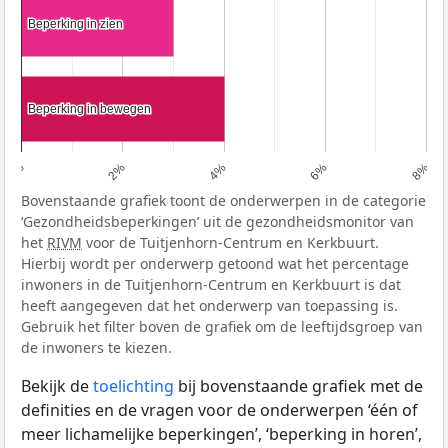
Beperking in zien
Beperking in zien
Beperking in bewegen
Beperking in bewegen
0%
2%
4%
6%
8%
Bovenstaande grafiek toont de onderwerpen in de categorie
‘Gezondheidsbeperkingen’ uit de gezondheidsmonitor van
het
RIVM
voor de Tuitjenhorn-Centrum en Kerkbuurt.
Hierbij wordt per onderwerp getoond wat het percentage
inwoners in de Tuitjenhorn-Centrum en Kerkbuurt is dat
heeft aangegeven dat het onderwerp van toepassing is.
Gebruik het filter boven de grafiek om de leeftijdsgroep van
de inwoners te kiezen.
Bekijk de
toelichting
bij bovenstaande grafiek met de
definities en de vragen voor de onderwerpen ‘één of
meer lichamelijke beperkingen’, ‘beperking in horen’,