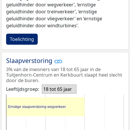
geluidhinder door wegverkeer’, ‘ernstige
geluidhinder door treinverkeer’, ‘ernstige
geluidhinder door vliegverkeer’ en ‘ernstige
geluidhinder door windturbines’.
Toelichting
Slaapverstoring
3% van de inwoners van 18 tot 65 jaar in de
Tuitjenhorn-Centrum en Kerkbuurt slaapt heel slecht
door de buren.
Leeftijdsgroep:
18 tot 65 jaar
Ernstige slaapverstoring wegverkeer
Ernstige slaapverstoring wegverkeer