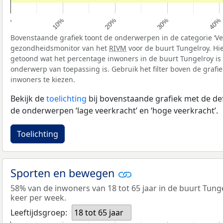
10%
40%
20%
0%
30%
Bovenstaande grafiek toont de onderwerpen in de categorie ‘Vee
gezondheidsmonitor van het
RIVM
voor de buurt Tungelroy. Hi
getoond wat het percentage inwoners in de buurt Tungelroy is
onderwerp van toepassing is. Gebruik het filter boven de grafi
inwoners te kiezen.
Bekijk de
toelichting
bij bovenstaande grafiek met de def
de onderwerpen ‘lage veerkracht’ en ‘hoge veerkracht’.
Toelichting
Sporten en bewegen
58% van de inwoners van 18 tot 65 jaar in de buurt Tung
keer per week.
Leeftijdsgroep:
18 tot 65 jaar