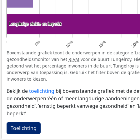
Langdurige ziekte en beperkt
Langdurige ziekte en beperkt
5%
20%
10%
0%
15%
Bovenstaande grafiek toont de onderwerpen in de categorie ‘Li
gezondheidsmonitor van het
RIVM
voor de buurt Tungelroy. Hi
getoond wat het percentage inwoners in de buurt Tungelroy is
onderwerp van toepassing is. Gebruik het filter boven de grafi
inwoners te kiezen.
Bekijk de
toelichting
bij bovenstaande grafiek met de def
de onderwerpen ‘één of meer langdurige aandoeningen’
gezondheid’, ‘ernstig beperkt vanwege gezondheid’ en ‘
beperkt’.
Toelichting