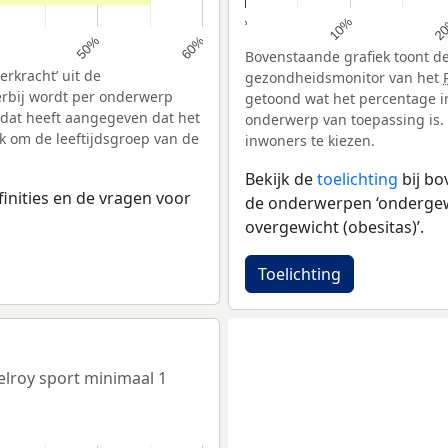
10%
2
0%
50%
60%
Bovenstaande grafiek toont de
rkracht’ uit de
gezondheidsmonitor van het
erbij wordt per onderwerp
getoond wat het percentage i
 dat heeft aangegeven dat het
onderwerp van toepassing is. 
ek om de leeftijdsgroep van de
inwoners te kiezen.
Bekijk de
toelichting
bij b
inities en de vragen voor
de onderwerpen ‘ondergewic
overgewicht (obesitas)’.
Toelichting
elroy sport minimaal 1