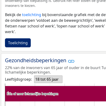
onderwerp van toepassing is. Gebruik het filter boven de grafi
inwoners te kiezen.
Bekijk de
toelichting
bij bovenstaande grafiek met de def
de onderwerpen ‘voldoet aan de beweegrichtlijn’, ‘wekeli
fietsen naar school of werk’, ‘lopen naar school of werk’ 
werk’.
Toelichting
Gezondheidsbeperkingen
22% van de inwoners van 65 jaar of ouder in de buurt T
lichamelijke beperkingen.
Leeftijdsgroep:
18 tot 65 jaar
Één of meer lichamelijke beperkingen
Één of meer lichamelijke beperkingen