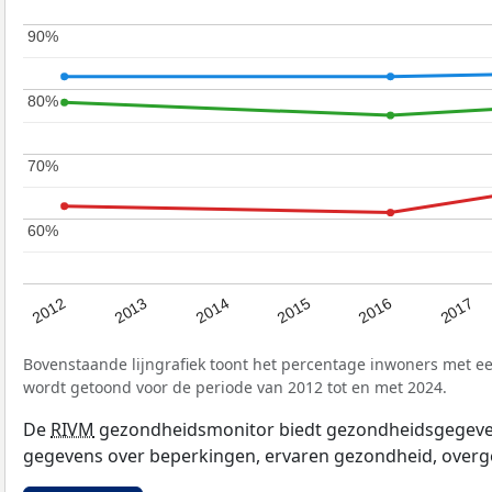
90%
90%
80%
80%
70%
70%
60%
60%
2017
2012
2016
2015
2014
2013
Bovenstaande lijngrafiek toont het percentage inwoners met e
wordt getoond voor de periode van 2012 tot en met 2024.
De
RIVM
gezondheidsmonitor biedt gezondheidsgegevens 
gegevens over beperkingen, ervaren gezondheid, overge