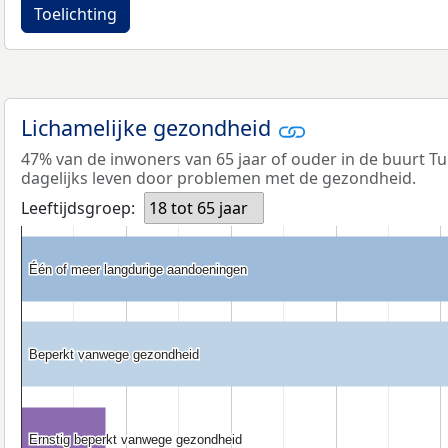
Toelichting
Lichamelijke gezondheid
47% van de inwoners van 65 jaar of ouder in de buurt Tu
dagelijks leven door problemen met de gezondheid.
Leeftijdsgroep:
18 tot 65 jaar
Één of meer langdurige aandoeningen
Één of meer langdurige aandoeningen
Beperkt vanwege gezondheid
Beperkt vanwege gezondheid
Ernstig beperkt vanwege gezondheid
Ernstig beperkt vanwege gezondheid