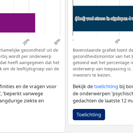
(Heel) veel stress in afgelopen 4
(Heel) veel stress in afgelopen 4
25%
30%
0%
5%
chamelijke gezondheid’ uit de
Bovenstaande grafiek toont de
erbij wordt per onderwerp
gezondheidsmonitor van het
 dat heeft aangegeven dat het
getoond wat het percentage i
ek om de leeftijdsgroep van de
onderwerp van toepassing is. 
inwoners te kiezen.
inities en de vragen voor
Bekijk de
toelichting
bij b
, ‘beperkt vanwege
de onderwerpen ‘psychische 
langdurige ziekte en
gedachten de laatste 12 ma
Toelichting