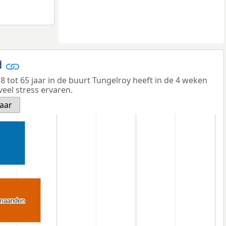
d
 tot 65 jaar in de buurt Tungelroy heeft in de 4 weken
veel stress ervaren.
jaar
 maanden
 maanden