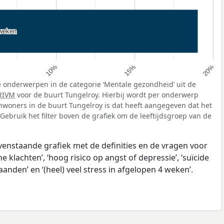
 weken
 weken
10%
15%
20%
 onderwerpen in de categorie ‘Mentale gezondheid’ uit de
RIVM
voor de buurt Tungelroy. Hierbij wordt per onderwerp
nwoners in de buurt Tungelroy is dat heeft aangegeven dat het
Gebruik het filter boven de grafiek om de leeftijdsgroep van de
ovenstaande grafiek met de definities en de vragen voor
klachten’, ‘hoog risico op angst of depressie’, ‘suïcide
anden’ en ‘(heel) veel stress in afgelopen 4 weken’.