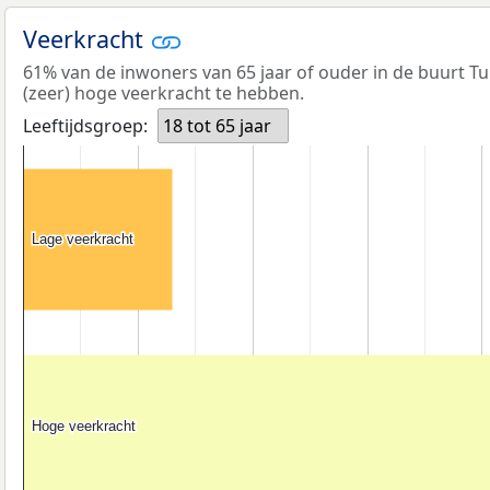
Veerkracht
61% van de inwoners van 65 jaar of ouder in de buurt T
(zeer) hoge veerkracht te hebben.
Leeftijdsgroep:
18 tot 65 jaar
Lage veerkracht
Lage veerkracht
Hoge veerkracht
Hoge veerkracht