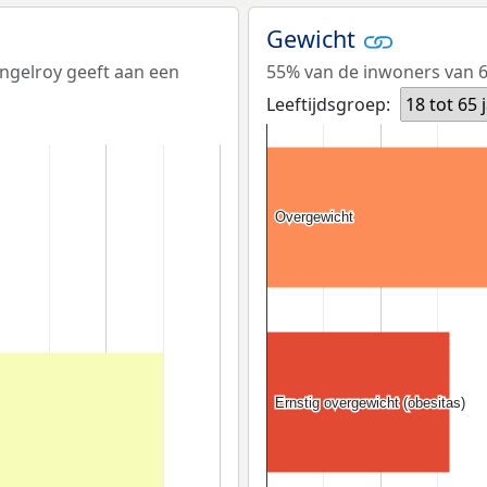
Gewicht
ungelroy geeft aan een
55% van de inwoners van 65
Leeftijdsgroep:
18 tot 65 
Overgewicht
Overgewicht
Ernstig overgewicht (obesitas)
Ernstig overgewicht (obesitas)