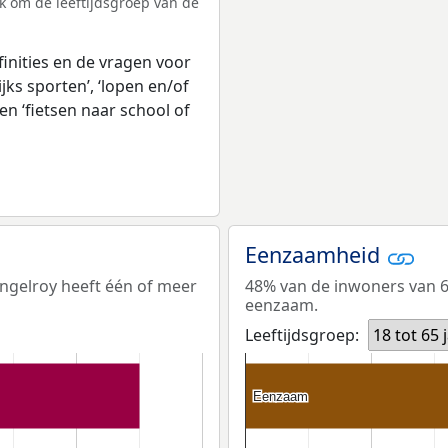
ek om de leeftijdsgroep van de
inities en de vragen voor
jks sporten’, ‘lopen en/of
en ‘fietsen naar school of
Eenzaamheid
ungelroy heeft één of meer
48% van de inwoners van 65
eenzaam.
Leeftijdsgroep:
18 tot 65 
Eenzaam
Eenzaam