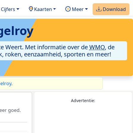
Cijfers
Kaarten
Meer
Download
gelroy
e Weert. Met informatie over de
WMO
, de
ik, roken, eenzaamheid, sporten en meer!
elroy
.
Advertentie:
eer goed.