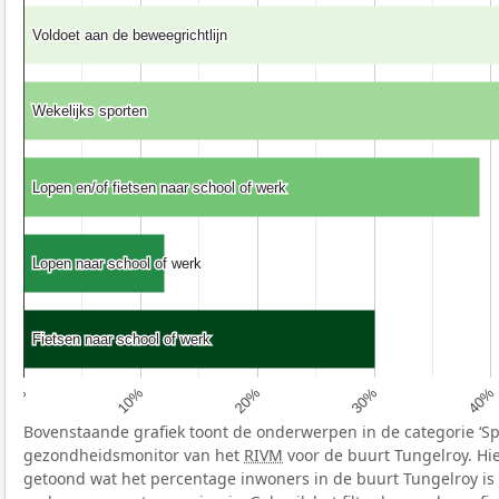
Voldoet aan de beweegrichtlijn
Voldoet aan de beweegrichtlijn
Wekelijks sporten
Wekelijks sporten
Lopen en/of fietsen naar school of werk
Lopen en/of fietsen naar school of werk
Lopen naar school of werk
Lopen naar school of werk
Fietsen naar school of werk
Fietsen naar school of werk
10%
40%
20%
0%
30%
Bovenstaande grafiek toont de onderwerpen in de categorie ‘S
gezondheidsmonitor van het
RIVM
voor de buurt Tungelroy. Hi
getoond wat het percentage inwoners in de buurt Tungelroy is