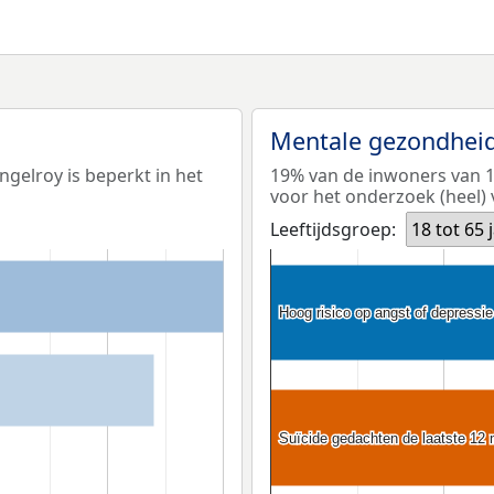
Mentale gezondhei
ngelroy is beperkt in het
19% van de inwoners van 18
voor het onderzoek (heel) 
Leeftijdsgroep:
18 tot 65 
Hoog risico op angst of depressie
Hoog risico op angst of depressie
Suïcide gedachten de laatste 12
Suïcide gedachten de laatste 12