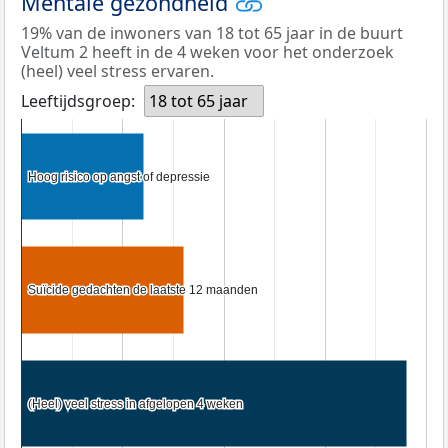
Mentale gezondheid
19% van de inwoners van 18 tot 65 jaar in de buurt
Veltum 2 heeft in de 4 weken voor het onderzoek
(heel) veel stress ervaren.
Leeftijdsgroep:
18 tot 65 jaar
Hoog risico op angst of depressie
Hoog risico op angst of depressie
Suïcide gedachten de laatste 12 maanden
Suïcide gedachten de laatste 12 maanden
(Heel) veel stress in afgelopen 4 weken
(Heel) veel stress in afgelopen 4 weken