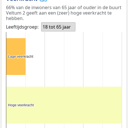
66% van de inwoners van 65 jaar of ouder in de buurt
Veltum 2 geeft aan een (zeer) hoge veerkracht te
hebben.
Leeftijdsgroep:
18 tot 65 jaar
Lage veerkracht
Lage veerkracht
Hoge veerkracht
Hoge veerkracht