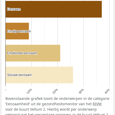
Eenzaam
Eenzaam
Ernstig eenzaam
Ernstig eenzaam
Emotioneel eenzaam
Emotioneel eenzaam
Sociaal eenzaam
Sociaal eenzaam
0%
10%
20%
30%
40%
Bovenstaande grafiek toont de onderwerpen in de categorie
‘Eenzaamheid’ uit de gezondheidsmonitor van het
RIVM
voor de buurt Veltum 2. Hierbij wordt per onderwerp
getoond wat het percentage inwoners in de buurt Veltum 2