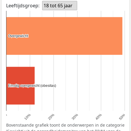
Leeftijdsgroep:
18 tot 65 jaar
Overgewicht
Overgewicht
Ernstig overgewicht (obesitas)
Ernstig overgewicht (obesitas)
0%
10%
20%
30%
40%
50%
Bovenstaande grafiek toont de onderwerpen in de categorie