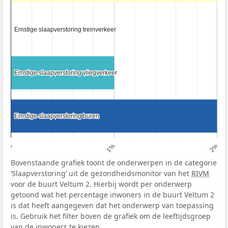
Ernstige slaapverstoring treinverkeer
Ernstige slaapverstoring treinverkeer
Ernstige slaapverstoring vliegverkeer
Ernstige slaapverstoring vliegverkeer
Ernstige slaapverstoring buren
Ernstige slaapverstoring buren
0%
1%
2%
Bovenstaande grafiek toont de onderwerpen in de categorie
‘Slaapverstoring’ uit de gezondheidsmonitor van het
RIVM
voor de buurt Veltum 2. Hierbij wordt per onderwerp
getoond wat het percentage inwoners in de buurt Veltum 2
is dat heeft aangegeven dat het onderwerp van toepassing
is. Gebruik het filter boven de grafiek om de leeftijdsgroep
van de inwoners te kiezen.