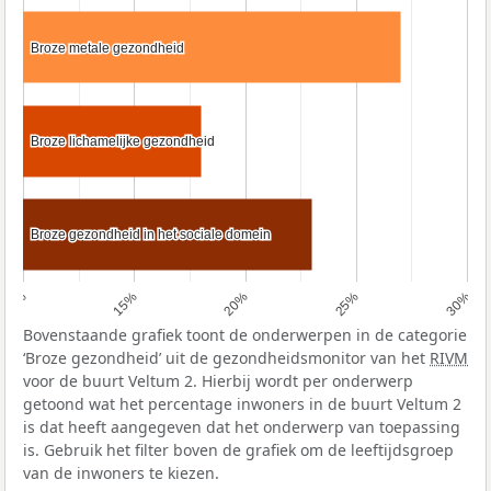
Broze metale gezondheid
Broze metale gezondheid
Broze lichamelijke gezondheid
Broze lichamelijke gezondheid
Broze gezondheid in het sociale domein
Broze gezondheid in het sociale domein
10%
15%
20%
25%
30%
Bovenstaande grafiek toont de onderwerpen in de categorie
‘Broze gezondheid’ uit de gezondheidsmonitor van het
RIVM
voor de buurt Veltum 2. Hierbij wordt per onderwerp
getoond wat het percentage inwoners in de buurt Veltum 2
is dat heeft aangegeven dat het onderwerp van toepassing
is. Gebruik het filter boven de grafiek om de leeftijdsgroep
van de inwoners te kiezen.