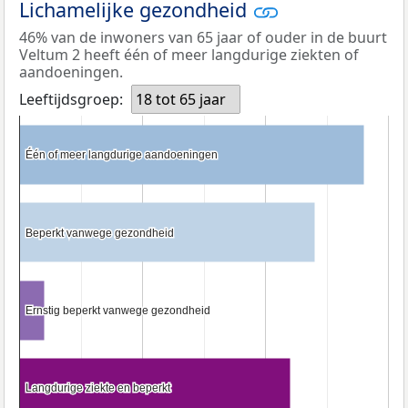
Lichamelijke gezondheid
46% van de inwoners van 65 jaar of ouder in de buurt
Veltum 2 heeft één of meer langdurige ziekten of
aandoeningen.
Leeftijdsgroep:
18 tot 65 jaar
Één of meer langdurige aandoeningen
Één of meer langdurige aandoeningen
Beperkt vanwege gezondheid
Beperkt vanwege gezondheid
Ernstig beperkt vanwege gezondheid
Ernstig beperkt vanwege gezondheid
Langdurige ziekte en beperkt
Langdurige ziekte en beperkt