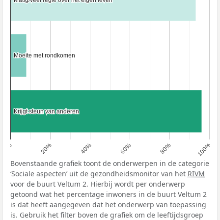
Moeite met rondkomen
Moeite met rondkomen
Krijgt steun van anderen
Krijgt steun van anderen
0%
20%
40%
60%
80%
100%
Bovenstaande grafiek toont de onderwerpen in de categorie
‘Sociale aspecten’ uit de gezondheidsmonitor van het
RIVM
voor de buurt Veltum 2. Hierbij wordt per onderwerp
getoond wat het percentage inwoners in de buurt Veltum 2
is dat heeft aangegeven dat het onderwerp van toepassing
is. Gebruik het filter boven de grafiek om de leeftijdsgroep