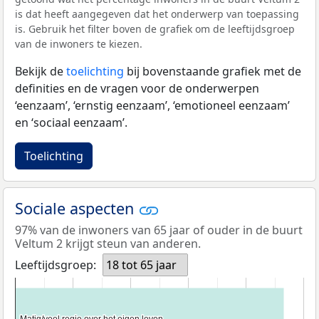
is dat heeft aangegeven dat het onderwerp van toepassing
is. Gebruik het filter boven de grafiek om de leeftijdsgroep
van de inwoners te kiezen.
Bekijk de
toelichting
bij bovenstaande grafiek met de
definities en de vragen voor de onderwerpen
‘eenzaam’, ‘ernstig eenzaam’, ‘emotioneel eenzaam’
en ‘sociaal eenzaam’.
Toelichting
Sociale aspecten
97% van de inwoners van 65 jaar of ouder in de buurt
Veltum 2 krijgt steun van anderen.
Leeftijdsgroep:
18 tot 65 jaar
Matig/veel regie over het eigen leven
Matig/veel regie over het eigen leven