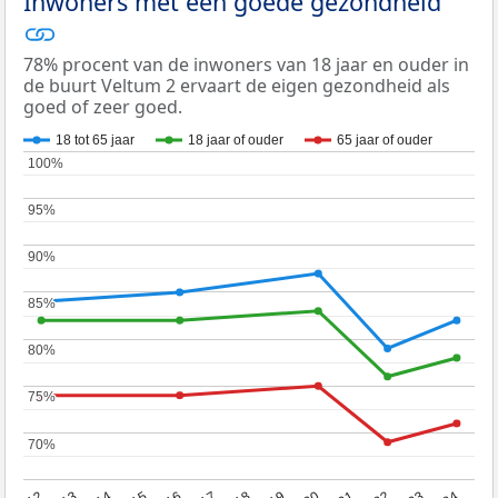
Inwoners met een goede gezondheid
78% procent van de inwoners van 18 jaar en ouder in
de buurt Veltum 2 ervaart de eigen gezondheid als
goed of zeer goed.
18 tot 65 jaar
18 jaar of ouder
65 jaar of ouder
100%
100%
95%
95%
90%
90%
85%
85%
80%
80%
75%
75%
70%
70%