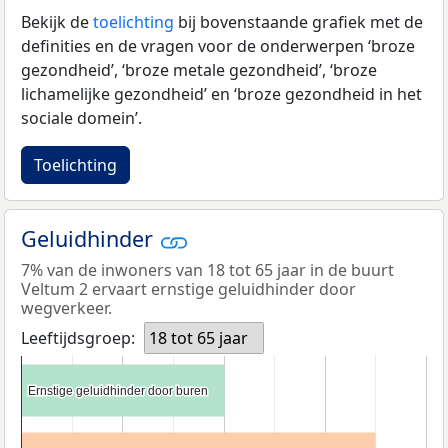
Bekijk de
toelichting
bij bovenstaande grafiek met de
definities en de vragen voor de onderwerpen ‘broze
gezondheid’, ‘broze metale gezondheid’, ‘broze
lichamelijke gezondheid’ en ‘broze gezondheid in het
sociale domein’.
Toelichting
Geluidhinder
7% van de inwoners van 18 tot 65 jaar in de buurt
Veltum 2 ervaart ernstige geluidhinder door
wegverkeer.
Leeftijdsgroep:
18 tot 65 jaar
Ernstige geluidhinder door buren
Ernstige geluidhinder door buren