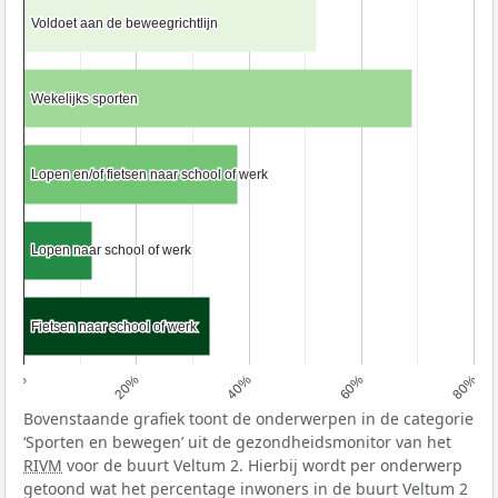
Voldoet aan de beweegrichtlijn
Voldoet aan de beweegrichtlijn
Wekelijks sporten
Wekelijks sporten
Lopen en/of fietsen naar school of werk
Lopen en/of fietsen naar school of werk
Lopen naar school of werk
Lopen naar school of werk
Fietsen naar school of werk
Fietsen naar school of werk
0%
20%
40%
60%
80%
Bovenstaande grafiek toont de onderwerpen in de categorie
‘Sporten en bewegen’ uit de gezondheidsmonitor van het
RIVM
voor de buurt Veltum 2. Hierbij wordt per onderwerp
getoond wat het percentage inwoners in de buurt Veltum 2