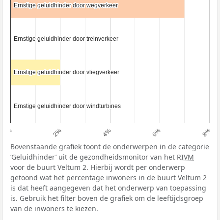
Ernstige geluidhinder door wegverkeer
Ernstige geluidhinder door wegverkeer
Ernstige geluidhinder door treinverkeer
Ernstige geluidhinder door treinverkeer
Ernstige geluidhinder door vliegverkeer
Ernstige geluidhinder door vliegverkeer
Ernstige geluidhinder door windturbines
Ernstige geluidhinder door windturbines
0%
2%
4%
6%
8%
Bovenstaande grafiek toont de onderwerpen in de categorie
‘Geluidhinder’ uit de gezondheidsmonitor van het
RIVM
voor de buurt Veltum 2. Hierbij wordt per onderwerp
getoond wat het percentage inwoners in de buurt Veltum 2
is dat heeft aangegeven dat het onderwerp van toepassing
is. Gebruik het filter boven de grafiek om de leeftijdsgroep
van de inwoners te kiezen.