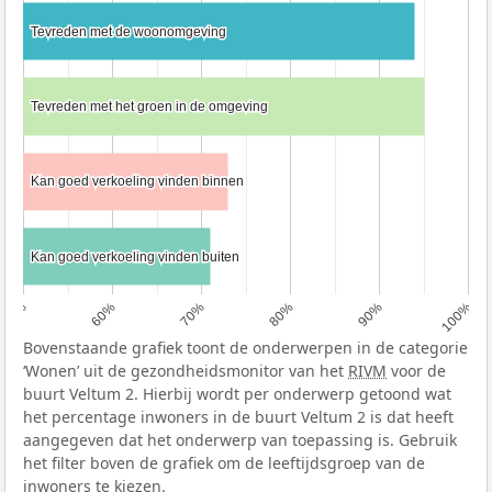
Tevreden met de woonomgeving
Tevreden met de woonomgeving
Tevreden met het groen in de omgeving
Tevreden met het groen in de omgeving
Kan goed verkoeling vinden binnen
Kan goed verkoeling vinden binnen
Kan goed verkoeling vinden buiten
Kan goed verkoeling vinden buiten
50%
60%
70%
80%
90%
100%
Bovenstaande grafiek toont de onderwerpen in de categorie
‘Wonen’ uit de gezondheidsmonitor van het
RIVM
voor de
buurt Veltum 2. Hierbij wordt per onderwerp getoond wat
het percentage inwoners in de buurt Veltum 2 is dat heeft
aangegeven dat het onderwerp van toepassing is. Gebruik
het filter boven de grafiek om de leeftijdsgroep van de
inwoners te kiezen.