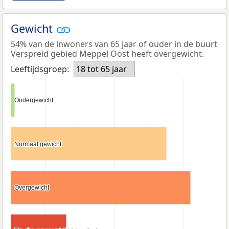
Gewicht
54% van de inwoners van 65 jaar of ouder in de buurt
Verspreid gebied Meppel Oost heeft overgewicht.
Leeftijdsgroep:
18 tot 65 jaar
Ondergewicht
Ondergewicht
Normaal gewicht
Normaal gewicht
Overgewicht
Overgewicht