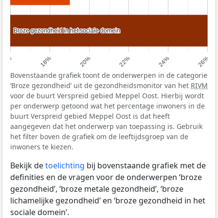
Broze gezondheid in het sociale domein
Broze gezondheid in het sociale domein
16%
18%
20%
22%
24%
26%
Bovenstaande grafiek toont de onderwerpen in de categorie
‘Broze gezondheid’ uit de gezondheidsmonitor van het
RIVM
voor de buurt Verspreid gebied Meppel Oost. Hierbij wordt
per onderwerp getoond wat het percentage inwoners in de
buurt Verspreid gebied Meppel Oost is dat heeft
aangegeven dat het onderwerp van toepassing is. Gebruik
het filter boven de grafiek om de leeftijdsgroep van de
inwoners te kiezen.
Bekijk de
toelichting
bij bovenstaande grafiek met de
definities en de vragen voor de onderwerpen ‘broze
gezondheid’, ‘broze metale gezondheid’, ‘broze
lichamelijke gezondheid’ en ‘broze gezondheid in het
sociale domein’.