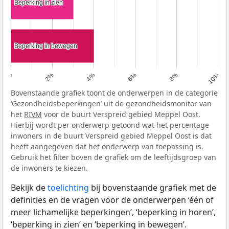
Beperking in zien
Beperking in zien
Beperking in bewegen
Beperking in bewegen
0%
2%
4%
6%
8%
10%
Bovenstaande grafiek toont de onderwerpen in de categorie
‘Gezondheidsbeperkingen’ uit de gezondheidsmonitor van
het
RIVM
voor de buurt Verspreid gebied Meppel Oost.
Hierbij wordt per onderwerp getoond wat het percentage
inwoners in de buurt Verspreid gebied Meppel Oost is dat
heeft aangegeven dat het onderwerp van toepassing is.
Gebruik het filter boven de grafiek om de leeftijdsgroep van
de inwoners te kiezen.
Bekijk de
toelichting
bij bovenstaande grafiek met de
definities en de vragen voor de onderwerpen ‘één of
meer lichamelijke beperkingen’, ‘beperking in horen’,
‘beperking in zien’ en ‘beperking in bewegen’.