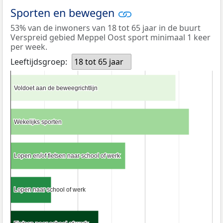
Sporten en bewegen
53% van de inwoners van 18 tot 65 jaar in de buurt
Verspreid gebied Meppel Oost sport minimaal 1 keer
per week.
Leeftijdsgroep:
18 tot 65 jaar
Voldoet aan de beweegrichtlijn
Voldoet aan de beweegrichtlijn
Wekelijks sporten
Wekelijks sporten
Lopen en/of fietsen naar school of werk
Lopen en/of fietsen naar school of werk
Lopen naar school of werk
Lopen naar school of werk