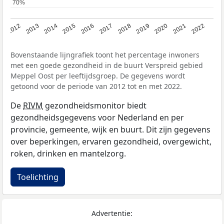
70%
70%
2016
2019
2022
2014
2017
2020
2012
2015
2018
2021
2013
Bovenstaande lijngrafiek toont het percentage inwoners
met een goede gezondheid in de buurt Verspreid gebied
Meppel Oost per leeftijdsgroep. De gegevens wordt
getoond voor de periode van 2012 tot en met 2022.
De
RIVM
gezondheidsmonitor biedt
gezondheidsgegevens voor Nederland en per
provincie, gemeente, wijk en buurt. Dit zijn gegevens
over beperkingen, ervaren gezondheid, overgewicht,
roken, drinken en mantelzorg.
Toelichting
Advertentie: