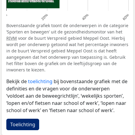
Fietsen naar school of werk
Fietsen naar school of werk
0%
20%
40%
60%
Bovenstaande grafiek toont de onderwerpen in de categorie
‘Sporten en bewegen’ uit de gezondheidsmonitor van het
RIVM
voor de buurt Verspreid gebied Meppel Oost. Hierbij
wordt per onderwerp getoond wat het percentage inwoners
in de buurt Verspreid gebied Meppel Oost is dat heeft
aangegeven dat het onderwerp van toepassing is. Gebruik
het filter boven de grafiek om de leeftijdsgroep van de
inwoners te kiezen.
Bekijk de
toelichting
bij bovenstaande grafiek met de
definities en de vragen voor de onderwerpen
‘voldoet aan de beweegrichtlijn’, ‘wekelijks sporten’,
‘lopen en/of fietsen naar school of werk’, ‘lopen naar
school of werk’ en ‘fietsen naar school of werk’.
Toelichting