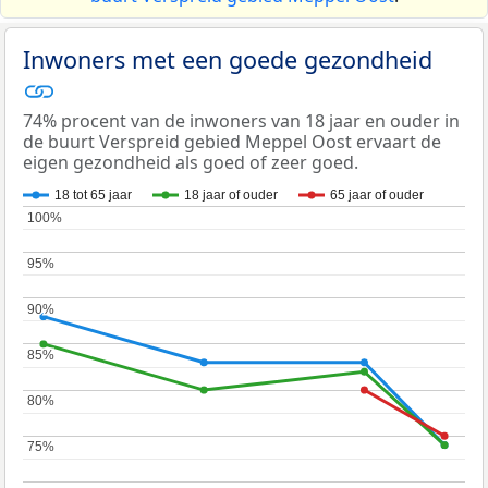
Inwoners met een goede gezondheid
74% procent van de inwoners van 18 jaar en ouder in
de buurt Verspreid gebied Meppel Oost ervaart de
eigen gezondheid als goed of zeer goed.
18 tot 65 jaar
18 jaar of ouder
65 jaar of ouder
100%
100%
95%
95%
90%
90%
85%
85%
80%
80%
75%
75%