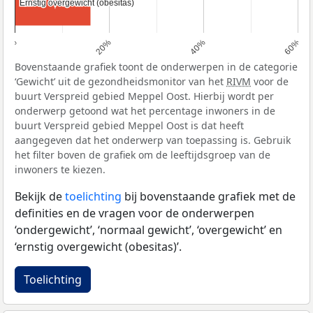
Ernstig overgewicht (obesitas)
Ernstig overgewicht (obesitas)
0%
20%
40%
60%
Bovenstaande grafiek toont de onderwerpen in de categorie
‘Gewicht’ uit de gezondheidsmonitor van het
RIVM
voor de
buurt Verspreid gebied Meppel Oost. Hierbij wordt per
onderwerp getoond wat het percentage inwoners in de
buurt Verspreid gebied Meppel Oost is dat heeft
aangegeven dat het onderwerp van toepassing is. Gebruik
het filter boven de grafiek om de leeftijdsgroep van de
inwoners te kiezen.
Bekijk de
toelichting
bij bovenstaande grafiek met de
definities en de vragen voor de onderwerpen
‘ondergewicht’, ‘normaal gewicht’, ‘overgewicht’ en
‘ernstig overgewicht (obesitas)’.
Toelichting