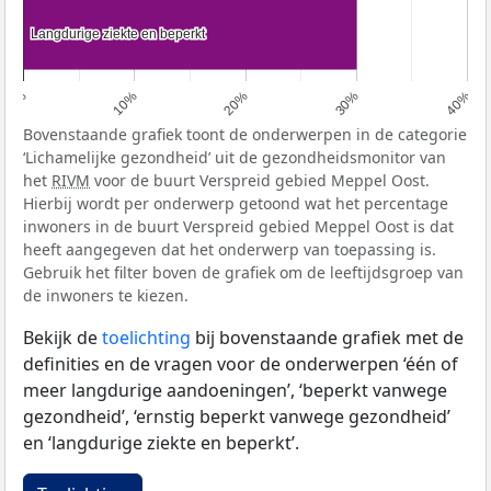
Langdurige ziekte en beperkt
Langdurige ziekte en beperkt
0%
10%
20%
30%
40%
Bovenstaande grafiek toont de onderwerpen in de categorie
‘Lichamelijke gezondheid’ uit de gezondheidsmonitor van
het
RIVM
voor de buurt Verspreid gebied Meppel Oost.
Hierbij wordt per onderwerp getoond wat het percentage
inwoners in de buurt Verspreid gebied Meppel Oost is dat
heeft aangegeven dat het onderwerp van toepassing is.
Gebruik het filter boven de grafiek om de leeftijdsgroep van
de inwoners te kiezen.
Bekijk de
toelichting
bij bovenstaande grafiek met de
definities en de vragen voor de onderwerpen ‘één of
meer langdurige aandoeningen’, ‘beperkt vanwege
gezondheid’, ‘ernstig beperkt vanwege gezondheid’
en ‘langdurige ziekte en beperkt’.