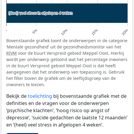
(Heel) veel stress in afgelopen 4 weken
(Heel) veel stress in afgelopen 4 weken
0%
5%
10%
15%
20%
Bovenstaande grafiek toont de onderwerpen in de categorie
‘Mentale gezondheid’ uit de gezondheidsmonitor van het
RIVM
voor de buurt Verspreid gebied Meppel Oost. Hierbij
wordt per onderwerp getoond wat het percentage inwoners
in de buurt Verspreid gebied Meppel Oost is dat heeft
aangegeven dat het onderwerp van toepassing is. Gebruik
het filter boven de grafiek om de leeftijdsgroep van de
inwoners te kiezen.
Bekijk de
toelichting
bij bovenstaande grafiek met de
definities en de vragen voor de onderwerpen
‘psychische klachten’, ‘hoog risico op angst of
depressie’, ‘suïcide gedachten de laatste 12 maanden’
en ‘(heel) veel stress in afgelopen 4 weken’.