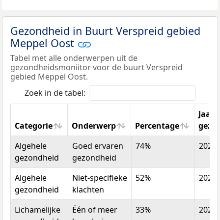
Gezondheid in Buurt Verspreid gebied
Meppel Oost
Tabel met alle onderwerpen uit de
gezondheidsmoniitor voor de buurt Verspreid
gebied Meppel Oost.
Zoek in de tabel:
Jaar
Categorie
Onderwerp
Percentage
gezo
Categorie
Onderwerp
Percentage
Jaar
Algehele
Goed ervaren
74%
2022
gezo
gezondheid
gezondheid
Algehele
Niet-specifieke
52%
2022
gezondheid
klachten
Lichamelijke
Één of meer
33%
2022