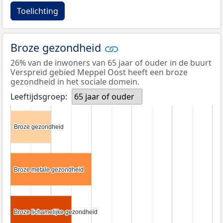
Toelichting
Broze gezondheid
26% van de inwoners van 65 jaar of ouder in de buurt
Verspreid gebied Meppel Oost heeft een broze
gezondheid in het sociale domein.
Leeftijdsgroep:
65 jaar of ouder
Broze gezondheid
Broze gezondheid
Broze metale gezondheid
Broze metale gezondheid
Broze lichamelijke gezondheid
Broze lichamelijke gezondheid