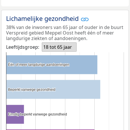
Lichamelijke gezondheid
38% van de inwoners van 65 jaar of ouder in de buurt
Verspreid gebied Meppel Oost heeft één of meer
langdurige ziekten of aandoeningen.
Leeftijdsgroep:
18 tot 65 jaar
Één of meer langdurige aandoeningen
Één of meer langdurige aandoeningen
Beperkt vanwege gezondheid
Beperkt vanwege gezondheid
Ernstig beperkt vanwege gezondheid
Ernstig beperkt vanwege gezondheid