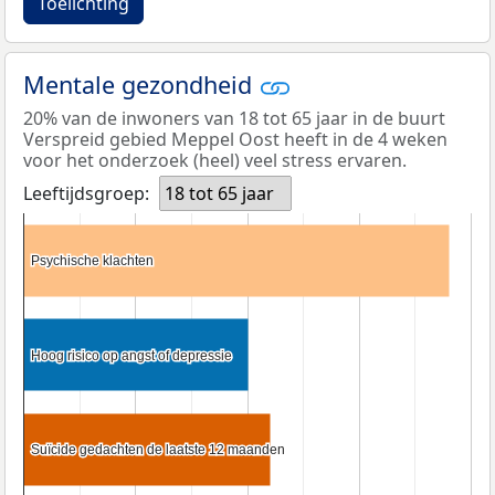
Toelichting
Mentale gezondheid
20% van de inwoners van 18 tot 65 jaar in de buurt
Verspreid gebied Meppel Oost heeft in de 4 weken
voor het onderzoek (heel) veel stress ervaren.
Leeftijdsgroep:
18 tot 65 jaar
Psychische klachten
Psychische klachten
Hoog risico op angst of depressie
Hoog risico op angst of depressie
Suïcide gedachten de laatste 12 maanden
Suïcide gedachten de laatste 12 maanden