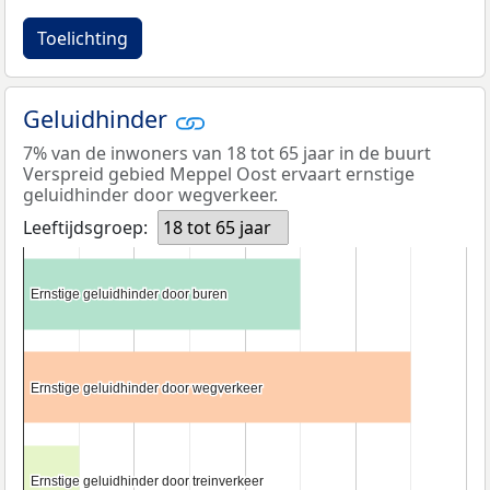
Toelichting
Geluidhinder
7% van de inwoners van 18 tot 65 jaar in de buurt
Verspreid gebied Meppel Oost ervaart ernstige
geluidhinder door wegverkeer.
Leeftijdsgroep:
18 tot 65 jaar
Ernstige geluidhinder door buren
Ernstige geluidhinder door buren
Ernstige geluidhinder door wegverkeer
Ernstige geluidhinder door wegverkeer
Ernstige geluidhinder door treinverkeer
Ernstige geluidhinder door treinverkeer