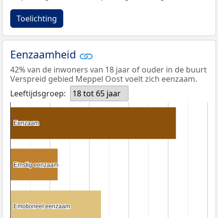
Toelichting
Eenzaamheid
42% van de inwoners van 18 jaar of ouder in de buurt
Verspreid gebied Meppel Oost voelt zich eenzaam.
Leeftijdsgroep:
18 tot 65 jaar
Eenzaam
Eenzaam
Ernstig eenzaam
Ernstig eenzaam
Emotioneel eenzaam
Emotioneel eenzaam