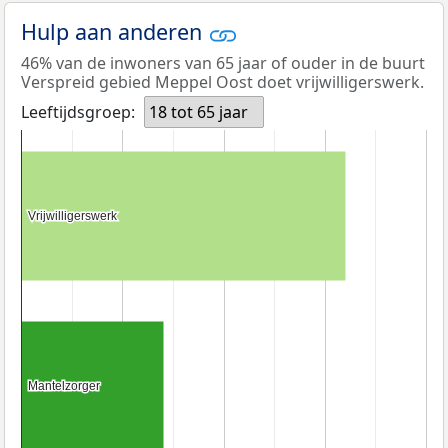
Hulp aan anderen
46% van de inwoners van 65 jaar of ouder in de buurt
Verspreid gebied Meppel Oost doet vrijwilligerswerk.
Leeftijdsgroep:
18 tot 65 jaar
Vrijwilligerswerk
Vrijwilligerswerk
Mantelzorger
Mantelzorger