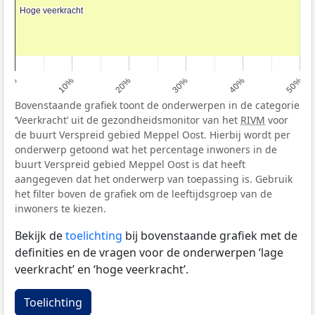
Hoge veerkracht
Hoge veerkracht
0%
10%
20%
30%
40%
50%
Bovenstaande grafiek toont de onderwerpen in de categorie
‘Veerkracht’ uit de gezondheidsmonitor van het
RIVM
voor
de buurt Verspreid gebied Meppel Oost. Hierbij wordt per
onderwerp getoond wat het percentage inwoners in de
buurt Verspreid gebied Meppel Oost is dat heeft
aangegeven dat het onderwerp van toepassing is. Gebruik
het filter boven de grafiek om de leeftijdsgroep van de
inwoners te kiezen.
Bekijk de
toelichting
bij bovenstaande grafiek met de
definities en de vragen voor de onderwerpen ‘lage
veerkracht’ en ‘hoge veerkracht’.
Toelichting