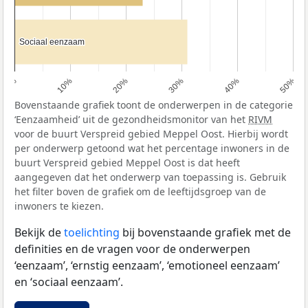
Sociaal eenzaam
Sociaal eenzaam
0%
10%
20%
30%
40%
50%
Bovenstaande grafiek toont de onderwerpen in de categorie
‘Eenzaamheid’ uit de gezondheidsmonitor van het
RIVM
voor de buurt Verspreid gebied Meppel Oost. Hierbij wordt
per onderwerp getoond wat het percentage inwoners in de
buurt Verspreid gebied Meppel Oost is dat heeft
aangegeven dat het onderwerp van toepassing is. Gebruik
het filter boven de grafiek om de leeftijdsgroep van de
inwoners te kiezen.
Bekijk de
toelichting
bij bovenstaande grafiek met de
definities en de vragen voor de onderwerpen
‘eenzaam’, ‘ernstig eenzaam’, ‘emotioneel eenzaam’
en ‘sociaal eenzaam’.