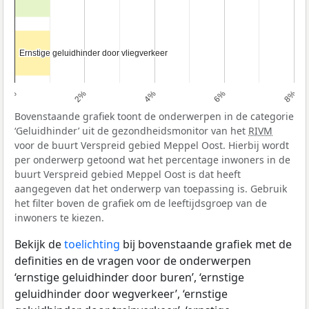
Ernstige geluidhinder door vliegverkeer
Ernstige geluidhinder door vliegverkeer
0%
2%
4%
6%
8%
Bovenstaande grafiek toont de onderwerpen in de categorie
‘Geluidhinder’ uit de gezondheidsmonitor van het
RIVM
voor de buurt Verspreid gebied Meppel Oost. Hierbij wordt
per onderwerp getoond wat het percentage inwoners in de
buurt Verspreid gebied Meppel Oost is dat heeft
aangegeven dat het onderwerp van toepassing is. Gebruik
het filter boven de grafiek om de leeftijdsgroep van de
inwoners te kiezen.
Bekijk de
toelichting
bij bovenstaande grafiek met de
definities en de vragen voor de onderwerpen
‘ernstige geluidhinder door buren’, ‘ernstige
geluidhinder door wegverkeer’, ‘ernstige