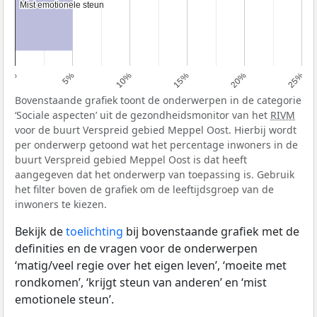
Mist emotionele steun
Mist emotionele steun
0%
5%
10%
15%
20%
25%
Bovenstaande grafiek toont de onderwerpen in de categorie
‘Sociale aspecten’ uit de gezondheidsmonitor van het
RIVM
voor de buurt Verspreid gebied Meppel Oost. Hierbij wordt
per onderwerp getoond wat het percentage inwoners in de
buurt Verspreid gebied Meppel Oost is dat heeft
aangegeven dat het onderwerp van toepassing is. Gebruik
het filter boven de grafiek om de leeftijdsgroep van de
inwoners te kiezen.
Bekijk de
toelichting
bij bovenstaande grafiek met de
definities en de vragen voor de onderwerpen
‘matig/veel regie over het eigen leven’, ‘moeite met
rondkomen’, ‘krijgt steun van anderen’ en ‘mist
emotionele steun’.