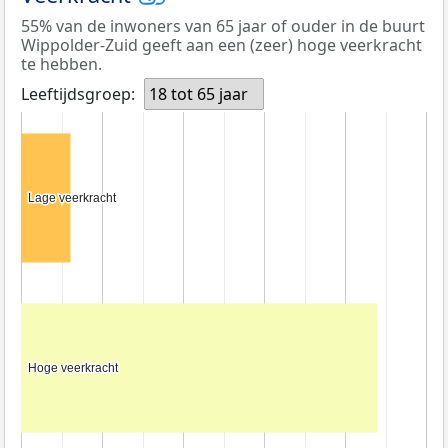
55% van de inwoners van 65 jaar of ouder in de buurt
Wippolder-Zuid geeft aan een (zeer) hoge veerkracht
te hebben.
Leeftijdsgroep:
18 tot 65 jaar
Lage veerkracht
Lage veerkracht
Hoge veerkracht
Hoge veerkracht