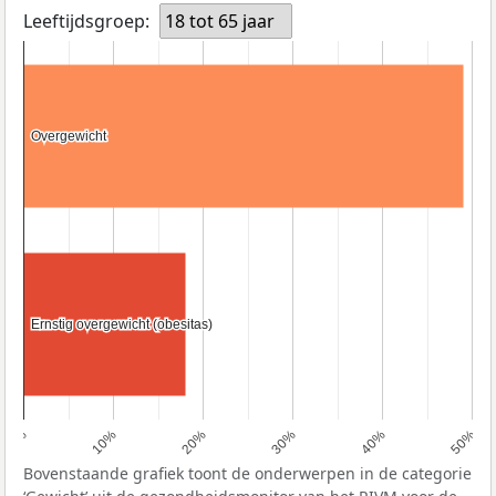
Leeftijdsgroep:
18 tot 65 jaar
Overgewicht
Overgewicht
Ernstig overgewicht (obesitas)
Ernstig overgewicht (obesitas)
0%
10%
20%
30%
40%
50%
Bovenstaande grafiek toont de onderwerpen in de categorie