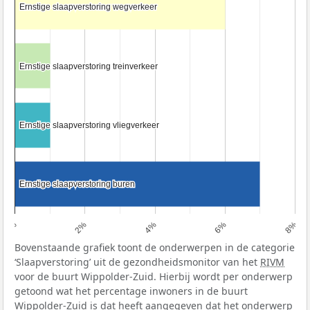
Ernstige slaapverstoring wegverkeer
Ernstige slaapverstoring wegverkeer
Ernstige slaapverstoring treinverkeer
Ernstige slaapverstoring treinverkeer
Ernstige slaapverstoring vliegverkeer
Ernstige slaapverstoring vliegverkeer
Ernstige slaapverstoring buren
Ernstige slaapverstoring buren
0%
2%
4%
6%
8%
Bovenstaande grafiek toont de onderwerpen in de categorie
‘Slaapverstoring’ uit de gezondheidsmonitor van het
RIVM
voor de buurt Wippolder-Zuid. Hierbij wordt per onderwerp
getoond wat het percentage inwoners in de buurt
Wippolder-Zuid is dat heeft aangegeven dat het onderwerp