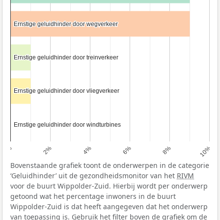
Ernstige geluidhinder door wegverkeer
Ernstige geluidhinder door wegverkeer
Ernstige geluidhinder door treinverkeer
Ernstige geluidhinder door treinverkeer
Ernstige geluidhinder door vliegverkeer
Ernstige geluidhinder door vliegverkeer
Ernstige geluidhinder door windturbines
Ernstige geluidhinder door windturbines
0%
2%
4%
6%
8%
10%
Bovenstaande grafiek toont de onderwerpen in de categorie
‘Geluidhinder’ uit de gezondheidsmonitor van het
RIVM
voor de buurt Wippolder-Zuid. Hierbij wordt per onderwerp
getoond wat het percentage inwoners in de buurt
Wippolder-Zuid is dat heeft aangegeven dat het onderwerp
van toepassing is. Gebruik het filter boven de grafiek om de