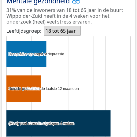
Mentale gezondheid
31% van de inwoners van 18 tot 65 jaar in de buurt
Wippolder-Zuid heeft in de 4 weken voor het
onderzoek (heel) veel stress ervaren.
Leeftijdsgroep:
18 tot 65 jaar
Hoog risico op angst of depressie
Hoog risico op angst of depressie
Suïcide gedachten de laatste 12 maanden
Suïcide gedachten de laatste 12 maanden
(Heel) veel stress in afgelopen 4 weken
(Heel) veel stress in afgelopen 4 weken