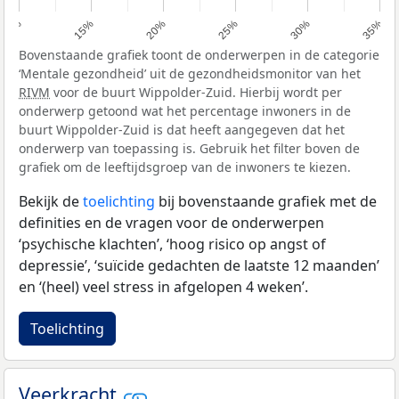
10%
15%
20%
25%
30%
35%
Bovenstaande grafiek toont de onderwerpen in de categorie
‘Mentale gezondheid’ uit de gezondheidsmonitor van het
RIVM
voor de buurt Wippolder-Zuid. Hierbij wordt per
onderwerp getoond wat het percentage inwoners in de
buurt Wippolder-Zuid is dat heeft aangegeven dat het
onderwerp van toepassing is. Gebruik het filter boven de
grafiek om de leeftijdsgroep van de inwoners te kiezen.
Bekijk de
toelichting
bij bovenstaande grafiek met de
definities en de vragen voor de onderwerpen
‘psychische klachten’, ‘hoog risico op angst of
depressie’, ‘suïcide gedachten de laatste 12 maanden’
en ‘(heel) veel stress in afgelopen 4 weken’.
Toelichting
Veerkracht