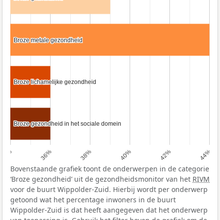
Broze metale gezondheid
Broze metale gezondheid
Broze lichamelijke gezondheid
Broze lichamelijke gezondheid
Broze gezondheid in het sociale domein
Broze gezondheid in het sociale domein
34%
36%
38%
40%
42%
44%
Bovenstaande grafiek toont de onderwerpen in de categorie
‘Broze gezondheid’ uit de gezondheidsmonitor van het
RIVM
voor de buurt Wippolder-Zuid. Hierbij wordt per onderwerp
getoond wat het percentage inwoners in de buurt
Wippolder-Zuid is dat heeft aangegeven dat het onderwerp