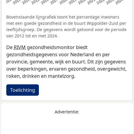
2014
2020
2013
2019
2012
2018
2024
2017
2023
2016
2022
2015
2021
Bovenstaande lijngrafiek toont het percentage inwoners
met een goede gezondheid in de buurt Wippolder-Zuid per
leeftijdsgroep. De gegevens wordt getoond voor de periode
van 2012 tot en met 2024.
De
RIVM
gezondheidsmonitor biedt
gezondheidsgegevens voor Nederland en per
provincie, gemeente, wijk en buurt. Dit zijn gegevens
over beperkingen, ervaren gezondheid, overgewicht,
roken, drinken en mantelzorg.
Toelichting
Advertentie: