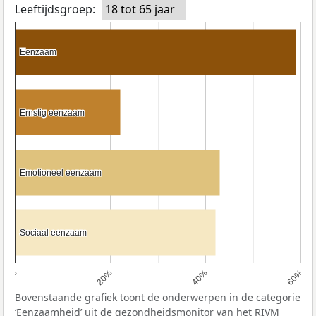
Leeftijdsgroep:
18 tot 65 jaar
Eenzaam
Eenzaam
Ernstig eenzaam
Ernstig eenzaam
Emotioneel eenzaam
Emotioneel eenzaam
Sociaal eenzaam
Sociaal eenzaam
0%
20%
40%
60%
Bovenstaande grafiek toont de onderwerpen in de categorie
‘Eenzaamheid’ uit de gezondheidsmonitor van het
RIVM