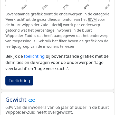
20%
25%
30%
35%
40%
45%
Bovenstaande grafiek toont de onderwerpen in de categorie
‘Veerkracht’ uit de gezondheidsmonitor van het
RIVM
voor
de buurt Wippolder-Zuid. Hierbij wordt per onderwerp
getoond wat het percentage inwoners in de buurt
Wippolder-Zuid is dat heeft aangegeven dat het onderwerp
van toepassing is. Gebruik het filter boven de grafiek om de
leeftijdsgroep van de inwoners te kiezen.
Bekijk de
toelichting
bij bovenstaande grafiek met de
definities en de vragen voor de onderwerpen ‘lage
veerkracht’ en ‘hoge veerkracht’.
Toelichting
Gewicht
63% van de inwoners van 65 jaar of ouder in de buurt
Wippolder-Zuid heeft overgewicht.