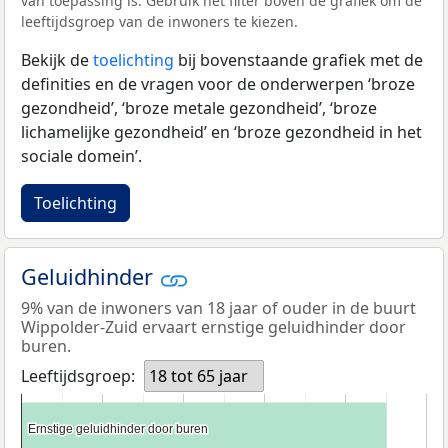
van toepassing is. Gebruik het filter boven de grafiek om de
leeftijdsgroep van de inwoners te kiezen.
Bekijk de
toelichting
bij bovenstaande grafiek met de
definities en de vragen voor de onderwerpen ‘broze
gezondheid’, ‘broze metale gezondheid’, ‘broze
lichamelijke gezondheid’ en ‘broze gezondheid in het
sociale domein’.
Toelichting
Geluidhinder
9% van de inwoners van 18 jaar of ouder in de buurt
Wippolder-Zuid ervaart ernstige geluidhinder door
buren.
Leeftijdsgroep:
18 tot 65 jaar
Ernstige geluidhinder door buren
Ernstige geluidhinder door buren