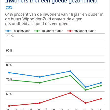
Inwoners met een goede gezondheid
64% procent van de inwoners van 18 jaar en ouder in
de buurt Wippolder-Zuid ervaart de eigen
gezondheid als goed of zeer goed.
18 tot 65 jaar
18 jaar of ouder
65 jaar of ouder
100%
100%
90%
90%
80%
80%
70%
70%
60%
60%