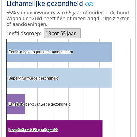
Lichamelijke gezondheid
55% van de inwoners van 65 jaar of ouder in de buurt
Wippolder-Zuid heeft één of meer langdurige ziekten
of aandoeningen.
Leeftijdsgroep:
18 tot 65 jaar
Één of meer langdurige aandoeningen
Één of meer langdurige aandoeningen
Beperkt vanwege gezondheid
Beperkt vanwege gezondheid
Ernstig beperkt vanwege gezondheid
Ernstig beperkt vanwege gezondheid
Langdurige ziekte en beperkt
Langdurige ziekte en beperkt