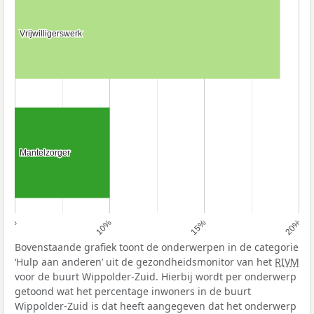
Vrijwilligerswerk
Vrijwilligerswerk
Mantelzorger
Mantelzorger
5%
10%
15%
20%
Bovenstaande grafiek toont de onderwerpen in de categorie
‘Hulp aan anderen’ uit de gezondheidsmonitor van het
RIVM
voor de buurt Wippolder-Zuid. Hierbij wordt per onderwerp
getoond wat het percentage inwoners in de buurt
Wippolder-Zuid is dat heeft aangegeven dat het onderwerp