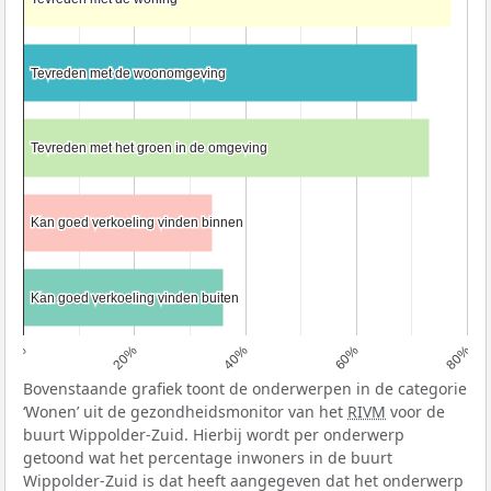
Tevreden met de woonomgeving
Tevreden met de woonomgeving
Tevreden met het groen in de omgeving
Tevreden met het groen in de omgeving
Kan goed verkoeling vinden binnen
Kan goed verkoeling vinden binnen
Kan goed verkoeling vinden buiten
Kan goed verkoeling vinden buiten
0%
20%
40%
60%
80%
Bovenstaande grafiek toont de onderwerpen in de categorie
‘Wonen’ uit de gezondheidsmonitor van het
RIVM
voor de
buurt Wippolder-Zuid. Hierbij wordt per onderwerp
getoond wat het percentage inwoners in de buurt
Wippolder-Zuid is dat heeft aangegeven dat het onderwerp