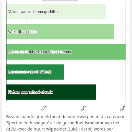
Voldoet aan de beweegrichtlijn
Voldoet aan de beweegrichtlijn
Wekelijks sporten
Wekelijks sporten
Lopen en/of fietsen naar school of werk
Lopen en/of fietsen naar school of werk
Lopen naar school of werk
Lopen naar school of werk
Fietsen naar school of werk
Fietsen naar school of werk
0%
20%
40%
60%
Bovenstaande grafiek toont de onderwerpen in de categorie
‘Sporten en bewegen’ uit de gezondheidsmonitor van het
RIVM
voor de buurt Wippolder-Zuid. Hierbij wordt per