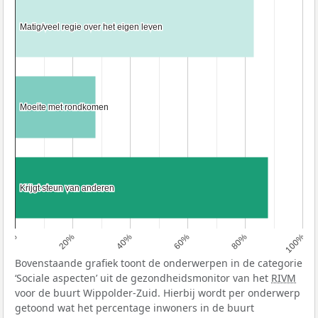
Matig/veel regie over het eigen leven
Matig/veel regie over het eigen leven
Moeite met rondkomen
Moeite met rondkomen
Krijgt steun van anderen
Krijgt steun van anderen
0%
20%
40%
60%
80%
100%
Bovenstaande grafiek toont de onderwerpen in de categorie
‘Sociale aspecten’ uit de gezondheidsmonitor van het
RIVM
voor de buurt Wippolder-Zuid. Hierbij wordt per onderwerp
getoond wat het percentage inwoners in de buurt