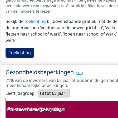
getoond wat het percentage inwoners in de gemeente Kapelle 
het onderwerp van toepassing is. Gebruik het filter boven de gr
van de inwoners te kiezen.
Bekijk de
toelichting
bij bovenstaande grafiek met de def
de onderwerpen ‘voldoet aan de beweegrichtlijn’, ‘wekeli
fietsen naar school of werk’, ‘lopen naar school of werk’ 
werk’.
Toelichting
Gezondheidsbeperkingen
21% van de inwoners van 65 jaar of ouder in de gemeent
meer lichamelijke beperkingen.
Leeftijdsgroep:
18 tot 65 jaar
Één of meer lichamelijke beperkingen
Één of meer lichamelijke beperkingen