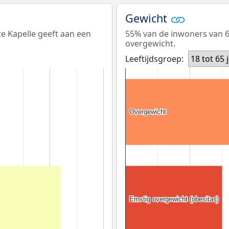
Gewicht
e Kapelle geeft aan een
55% van de inwoners van 6
overgewicht.
Leeftijdsgroep:
18 tot 65 
Overgewicht
Overgewicht
Ernstig overgewicht (obesitas)
Ernstig overgewicht (obesitas)