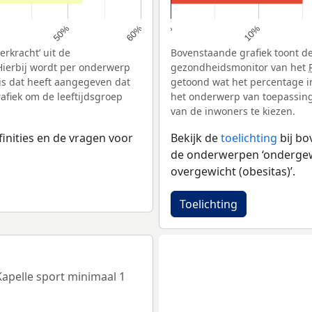
10%
50%
60%
0%
rkracht’ uit de
Bovenstaande grafiek toont de
Hierbij wordt per onderwerp
gezondheidsmonitor van het
is dat heeft aangegeven dat
getoond wat het percentage i
afiek om de leeftijdsgroep
het onderwerp van toepassing 
van de inwoners te kiezen.
inities en de vragen voor
Bekijk de
toelichting
bij b
de onderwerpen ‘ondergewic
overgewicht (obesitas)’.
Toelichting
Kapelle sport minimaal 1