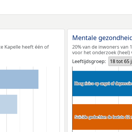
Mentale gezondhei
e Kapelle heeft één of
20% van de inwoners van 18
voor het onderzoek (heel) 
Leeftijdsgroep:
18 tot 65 
Hoog risico op angst of depressie
Hoog risico op angst of depressie
Suïcide gedachten de laatste 12
Suïcide gedachten de laatste 12