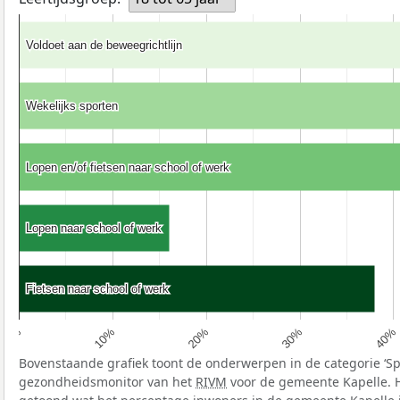
Voldoet aan de beweegrichtlijn
Voldoet aan de beweegrichtlijn
Wekelijks sporten
Wekelijks sporten
Lopen en/of fietsen naar school of werk
Lopen en/of fietsen naar school of werk
Lopen naar school of werk
Lopen naar school of werk
Fietsen naar school of werk
Fietsen naar school of werk
10%
40%
20%
0%
30%
Bovenstaande grafiek toont de onderwerpen in de categorie ‘S
gezondheidsmonitor van het
RIVM
voor de gemeente Kapelle. 