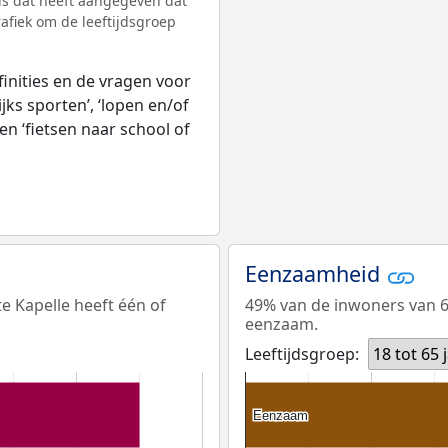
is dat heeft aangegeven dat
afiek om de leeftijdsgroep
inities en de vragen voor
jks sporten’, ‘lopen en/of
en ‘fietsen naar school of
Eenzaamheid
e Kapelle heeft één of
49% van de inwoners van 65
eenzaam.
Leeftijdsgroep:
18 tot 65 
Eenzaam
Eenzaam