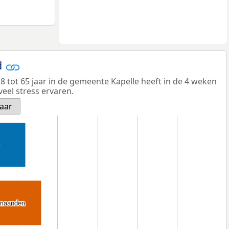
d
 tot 65 jaar in de gemeente Kapelle heeft in de 4 weken
veel stress ervaren.
jaar
 maanden
 maanden