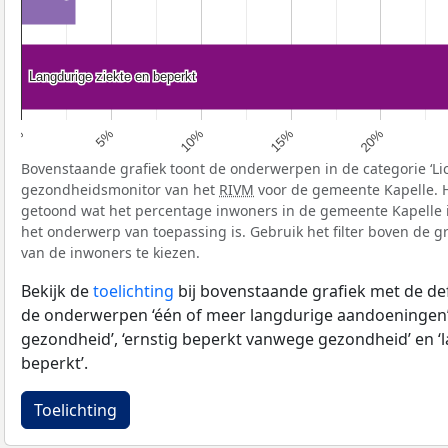
Langdurige ziekte en beperkt
Langdurige ziekte en beperkt
20%
15%
10%
5%
0%
Bovenstaande grafiek toont de onderwerpen in de categorie ‘Li
gezondheidsmonitor van het
RIVM
voor de gemeente Kapelle. 
getoond wat het percentage inwoners in de gemeente Kapelle 
het onderwerp van toepassing is. Gebruik het filter boven de gr
van de inwoners te kiezen.
Bekijk de
toelichting
bij bovenstaande grafiek met de def
de onderwerpen ‘één of meer langdurige aandoeningen’
gezondheid’, ‘ernstig beperkt vanwege gezondheid’ en ‘
beperkt’.
Toelichting