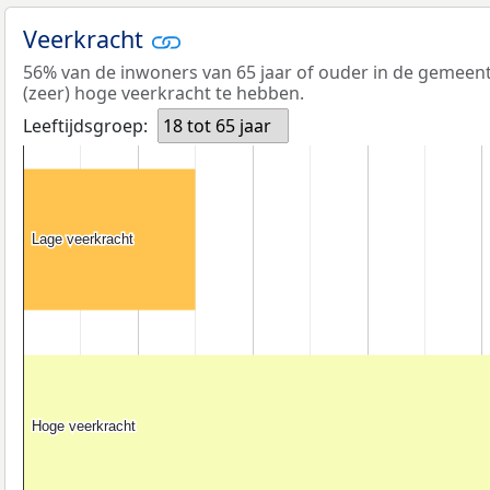
Veerkracht
56% van de inwoners van 65 jaar of ouder in de gemeent
(zeer) hoge veerkracht te hebben.
Leeftijdsgroep:
18 tot 65 jaar
Lage veerkracht
Lage veerkracht
Hoge veerkracht
Hoge veerkracht