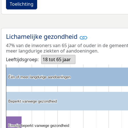
Toelichting
Lichamelijke gezondheid
47% van de inwoners van 65 jaar of ouder in de gemeent
meer langdurige ziekten of aandoeningen.
Leeftijdsgroep:
18 tot 65 jaar
Één of meer langdurige aandoeningen
Één of meer langdurige aandoeningen
Beperkt vanwege gezondheid
Beperkt vanwege gezondheid
Ernstig beperkt vanwege gezondheid
Ernstig beperkt vanwege gezondheid