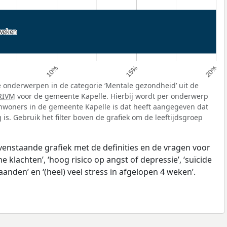
 weken
 weken
10%
15%
20%
 onderwerpen in de categorie ‘Mentale gezondheid’ uit de
RIVM
voor de gemeente Kapelle. Hierbij wordt per onderwerp
nwoners in de gemeente Kapelle is dat heeft aangegeven dat
is. Gebruik het filter boven de grafiek om de leeftijdsgroep
ovenstaande grafiek met de definities en de vragen voor
klachten’, ‘hoog risico op angst of depressie’, ‘suïcide
anden’ en ‘(heel) veel stress in afgelopen 4 weken’.