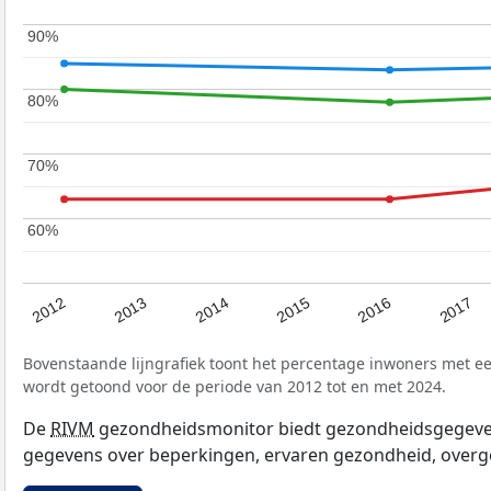
90%
90%
80%
80%
70%
70%
60%
60%
2017
2012
2016
2015
2014
2013
Bovenstaande lijngrafiek toont het percentage inwoners met e
wordt getoond voor de periode van 2012 tot en met 2024.
De
RIVM
gezondheidsmonitor biedt gezondheidsgegevens 
gegevens over beperkingen, ervaren gezondheid, overge