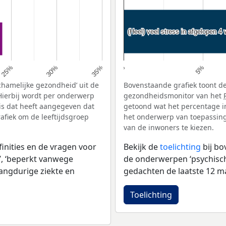
(Heel) veel stress in afgelopen 4
(Heel) veel stress in afgelopen 4
30%
25%
35%
0%
5%
chamelijke gezondheid’ uit de
Bovenstaande grafiek toont de
Hierbij wordt per onderwerp
gezondheidsmonitor van het
is dat heeft aangegeven dat
getoond wat het percentage i
afiek om de leeftijdsgroep
het onderwerp van toepassing 
van de inwoners te kiezen.
inities en de vragen voor
Bekijk de
toelichting
bij b
, ‘beperkt vanwege
de onderwerpen ‘psychische 
langdurige ziekte en
gedachten de laatste 12 ma
Toelichting