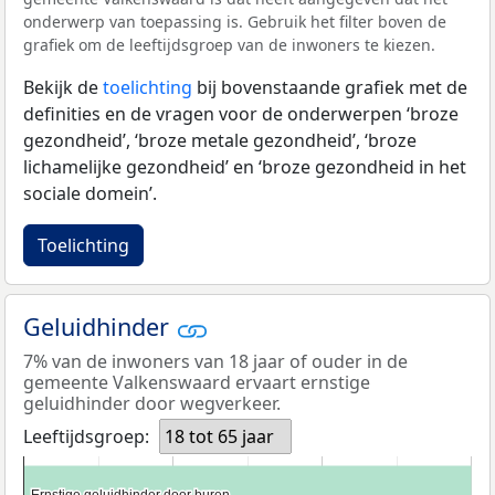
onderwerp van toepassing is. Gebruik het filter boven de
grafiek om de leeftijdsgroep van de inwoners te kiezen.
Bekijk de
toelichting
bij bovenstaande grafiek met de
definities en de vragen voor de onderwerpen ‘broze
gezondheid’, ‘broze metale gezondheid’, ‘broze
lichamelijke gezondheid’ en ‘broze gezondheid in het
sociale domein’.
Toelichting
Geluidhinder
7% van de inwoners van 18 jaar of ouder in de
gemeente Valkenswaard ervaart ernstige
geluidhinder door wegverkeer.
Leeftijdsgroep:
18 tot 65 jaar
Ernstige geluidhinder door buren
Ernstige geluidhinder door buren