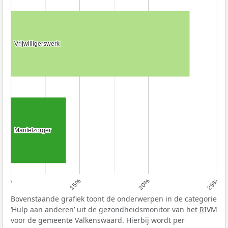
Vrijwilligerswerk
Vrijwilligerswerk
Mantelzorger
Mantelzorger
10%
15%
20%
25%
Bovenstaande grafiek toont de onderwerpen in de categorie
‘Hulp aan anderen’ uit de gezondheidsmonitor van het
RIVM
voor de gemeente Valkenswaard. Hierbij wordt per