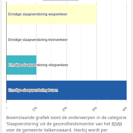
Ernstige slaapverstoring wegverkeer
Ernstige slaapverstoring wegverkeer
Ernstige slaapverstoring treinverkeer
Ernstige slaapverstoring treinverkeer
Ernstige slaapverstoring vliegverkeer
Ernstige slaapverstoring vliegverkeer
Ernstige slaapverstoring buren
Ernstige slaapverstoring buren
0%
1%
2%
3%
4%
Bovenstaande grafiek toont de onderwerpen in de categorie
‘Slaapverstoring’ uit de gezondheidsmonitor van het
RIVM
voor de gemeente Valkenswaard. Hierbij wordt per