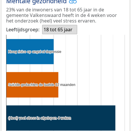
Mentale gezondheid
23% van de inwoners van 18 tot 65 jaar in de
gemeente Valkenswaard heeft in de 4 weken voor
het onderzoek (heel) veel stress ervaren.
Leeftijdsgroep:
18 tot 65 jaar
Hoog risico op angst of depressie
Hoog risico op angst of depressie
Suïcide gedachten de laatste 12 maanden
Suïcide gedachten de laatste 12 maanden
(Heel) veel stress in afgelopen 4 weken
(Heel) veel stress in afgelopen 4 weken