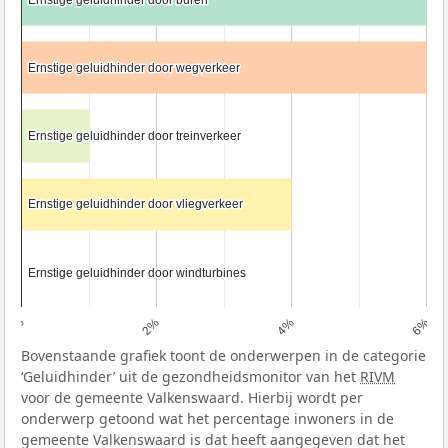
Ernstige geluidhinder door wegverkeer
Ernstige geluidhinder door wegverkeer
Ernstige geluidhinder door treinverkeer
Ernstige geluidhinder door treinverkeer
Ernstige geluidhinder door vliegverkeer
Ernstige geluidhinder door vliegverkeer
Ernstige geluidhinder door windturbines
Ernstige geluidhinder door windturbines
0%
2%
4%
6%
Bovenstaande grafiek toont de onderwerpen in de categorie
‘Geluidhinder’ uit de gezondheidsmonitor van het
RIVM
voor de gemeente Valkenswaard. Hierbij wordt per
onderwerp getoond wat het percentage inwoners in de
gemeente Valkenswaard is dat heeft aangegeven dat het