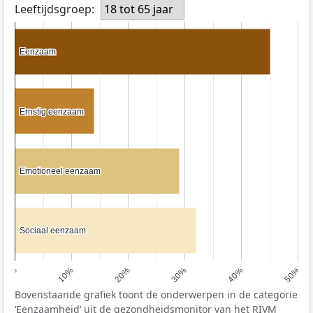
Leeftijdsgroep:
18 tot 65 jaar
Eenzaam
Eenzaam
Ernstig eenzaam
Ernstig eenzaam
Emotioneel eenzaam
Emotioneel eenzaam
Sociaal eenzaam
Sociaal eenzaam
0%
10%
20%
30%
40%
50%
Bovenstaande grafiek toont de onderwerpen in de categorie
‘Eenzaamheid’ uit de gezondheidsmonitor van het
RIVM