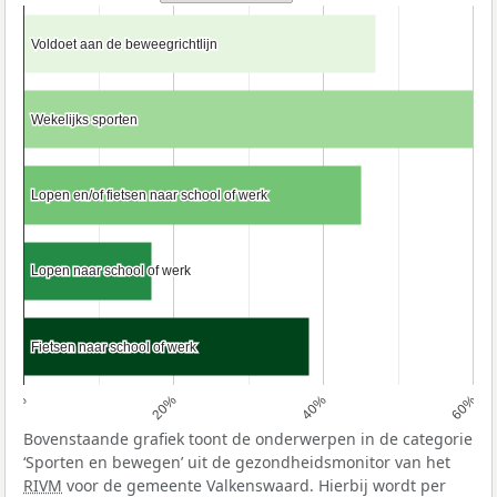
Voldoet aan de beweegrichtlijn
Voldoet aan de beweegrichtlijn
Wekelijks sporten
Wekelijks sporten
Lopen en/of fietsen naar school of werk
Lopen en/of fietsen naar school of werk
Lopen naar school of werk
Lopen naar school of werk
Fietsen naar school of werk
Fietsen naar school of werk
0%
20%
40%
60%
Bovenstaande grafiek toont de onderwerpen in de categorie
‘Sporten en bewegen’ uit de gezondheidsmonitor van het
RIVM
voor de gemeente Valkenswaard. Hierbij wordt per