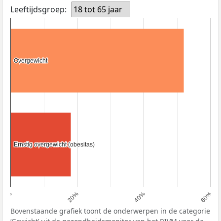
Leeftijdsgroep:
18 tot 65 jaar
Overgewicht
Overgewicht
Ernstig overgewicht (obesitas)
Ernstig overgewicht (obesitas)
0%
20%
40%
60%
Bovenstaande grafiek toont de onderwerpen in de categorie