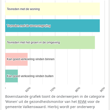
Tevreden met de woning
Tevreden met de woning
Tevreden met de woonomgeving
Tevreden met de woonomgeving
Tevreden met het groen in de omgeving
Tevreden met het groen in de omgeving
Kan goed verkoeling vinden binnen
Kan goed verkoeling vinden binnen
Kan goed verkoeling vinden buiten
Kan goed verkoeling vinden buiten
50%
60%
70%
80%
90%
Bovenstaande grafiek toont de onderwerpen in de categorie
‘Wonen’ uit de gezondheidsmonitor van het
RIVM
voor de
gemeente Valkenswaard. Hierbij wordt per onderwerp