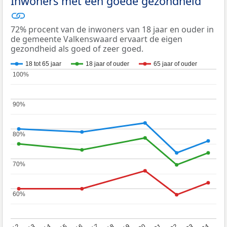
Inwoners met een goede gezondheid
72% procent van de inwoners van 18 jaar en ouder in
de gemeente Valkenswaard ervaart de eigen
gezondheid als goed of zeer goed.
18 tot 65 jaar
18 jaar of ouder
65 jaar of ouder
100%
100%
90%
90%
80%
80%
70%
70%
60%
60%