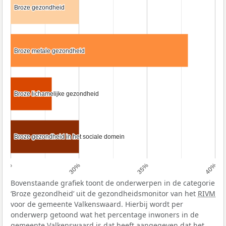
Broze gezondheid
Broze gezondheid
Broze metale gezondheid
Broze metale gezondheid
Broze lichamelijke gezondheid
Broze lichamelijke gezondheid
Broze gezondheid in het sociale domein
Broze gezondheid in het sociale domein
25%
30%
35%
40%
Bovenstaande grafiek toont de onderwerpen in de categorie
‘Broze gezondheid’ uit de gezondheidsmonitor van het
RIVM
voor de gemeente Valkenswaard. Hierbij wordt per
onderwerp getoond wat het percentage inwoners in de
gemeente Valkenswaard is dat heeft aangegeven dat het