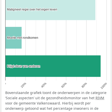
Matig/veel regie over het eigen leven
Matig/veel regie over het eigen leven
Moeite met rondkomen
Moeite met rondkomen
Krijgt steun van anderen
Krijgt steun van anderen
0%
20%
40%
60%
80%
100%
Bovenstaande grafiek toont de onderwerpen in de categorie
‘Sociale aspecten’ uit de gezondheidsmonitor van het
RIVM
voor de gemeente Valkenswaard. Hierbij wordt per
onderwerp getoond wat het percentage inwoners in de