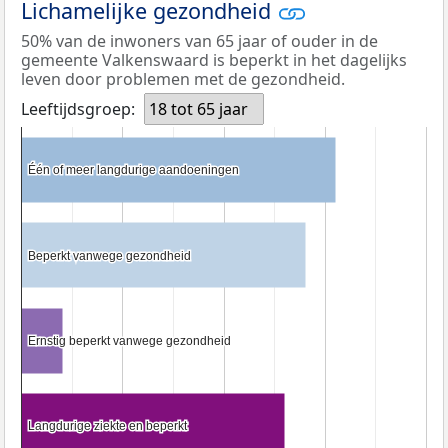
Lichamelijke gezondheid
50% van de inwoners van 65 jaar of ouder in de
gemeente Valkenswaard is beperkt in het dagelijks
leven door problemen met de gezondheid.
Leeftijdsgroep:
18 tot 65 jaar
Één of meer langdurige aandoeningen
Één of meer langdurige aandoeningen
Beperkt vanwege gezondheid
Beperkt vanwege gezondheid
Ernstig beperkt vanwege gezondheid
Ernstig beperkt vanwege gezondheid
Langdurige ziekte en beperkt
Langdurige ziekte en beperkt