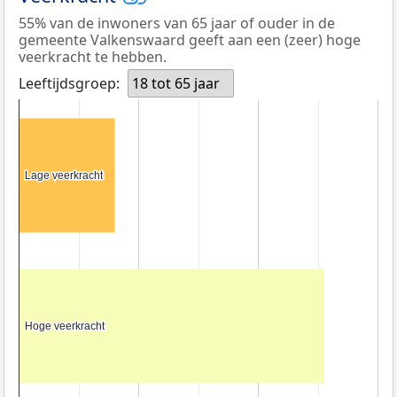
55% van de inwoners van 65 jaar of ouder in de
gemeente Valkenswaard geeft aan een (zeer) hoge
veerkracht te hebben.
Leeftijdsgroep:
18 tot 65 jaar
Lage veerkracht
Lage veerkracht
Hoge veerkracht
Hoge veerkracht