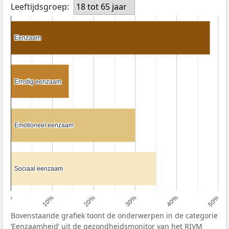
Leeftijdsgroep:
18 tot 65 jaar
Eenzaam
Eenzaam
Ernstig eenzaam
Ernstig eenzaam
Emotioneel eenzaam
Emotioneel eenzaam
Sociaal eenzaam
Sociaal eenzaam
0%
10%
20%
30%
40%
50%
Bovenstaande grafiek toont de onderwerpen in de categorie
‘Eenzaamheid’ uit de gezondheidsmonitor van het
RIVM