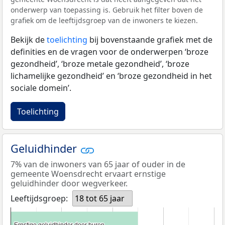
onderwerp van toepassing is. Gebruik het filter boven de
grafiek om de leeftijdsgroep van de inwoners te kiezen.
Bekijk de
toelichting
bij bovenstaande grafiek met de
definities en de vragen voor de onderwerpen ‘broze
gezondheid’, ‘broze metale gezondheid’, ‘broze
lichamelijke gezondheid’ en ‘broze gezondheid in het
sociale domein’.
Toelichting
Geluidhinder
7% van de inwoners van 65 jaar of ouder in de
gemeente Woensdrecht ervaart ernstige
geluidhinder door wegverkeer.
Leeftijdsgroep:
18 tot 65 jaar
Ernstige geluidhinder door buren
Ernstige geluidhinder door buren