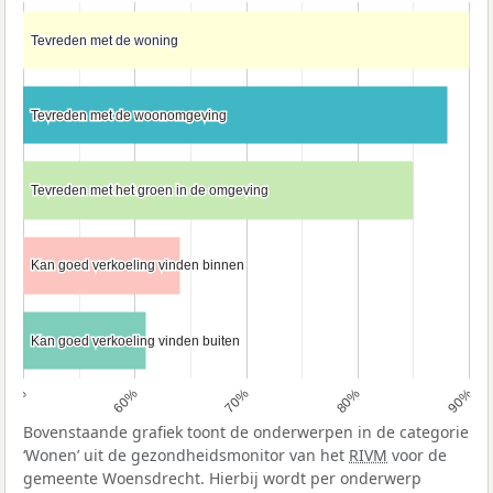
Tevreden met de woning
Tevreden met de woning
Tevreden met de woonomgeving
Tevreden met de woonomgeving
Tevreden met het groen in de omgeving
Tevreden met het groen in de omgeving
Kan goed verkoeling vinden binnen
Kan goed verkoeling vinden binnen
Kan goed verkoeling vinden buiten
Kan goed verkoeling vinden buiten
50%
60%
70%
80%
90%
Bovenstaande grafiek toont de onderwerpen in de categorie
‘Wonen’ uit de gezondheidsmonitor van het
RIVM
voor de
gemeente Woensdrecht. Hierbij wordt per onderwerp