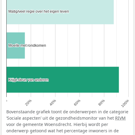
Matig/veel regie over het eigen leven
Matig/veel regie over het eigen leven
Moeite met rondkomen
Moeite met rondkomen
Krijgt steun van anderen
Krijgt steun van anderen
0%
20%
40%
60%
80%
100%
Bovenstaande grafiek toont de onderwerpen in de categorie
‘Sociale aspecten’ uit de gezondheidsmonitor van het
RIVM
voor de gemeente Woensdrecht. Hierbij wordt per
onderwerp getoond wat het percentage inwoners in de