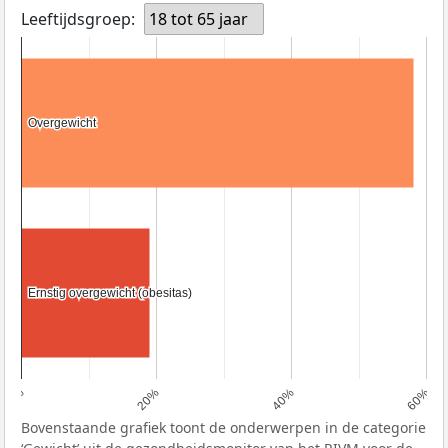
Leeftijdsgroep:
18 tot 65 jaar
Overgewicht
Overgewicht
Ernstig overgewicht (obesitas)
Ernstig overgewicht (obesitas)
0%
20%
40%
60%
Bovenstaande grafiek toont de onderwerpen in de categorie