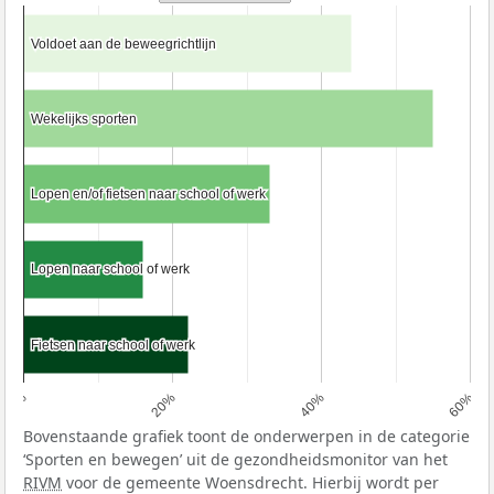
Voldoet aan de beweegrichtlijn
Voldoet aan de beweegrichtlijn
Wekelijks sporten
Wekelijks sporten
Lopen en/of fietsen naar school of werk
Lopen en/of fietsen naar school of werk
Lopen naar school of werk
Lopen naar school of werk
Fietsen naar school of werk
Fietsen naar school of werk
0%
20%
40%
60%
Bovenstaande grafiek toont de onderwerpen in de categorie
‘Sporten en bewegen’ uit de gezondheidsmonitor van het
RIVM
voor de gemeente Woensdrecht. Hierbij wordt per