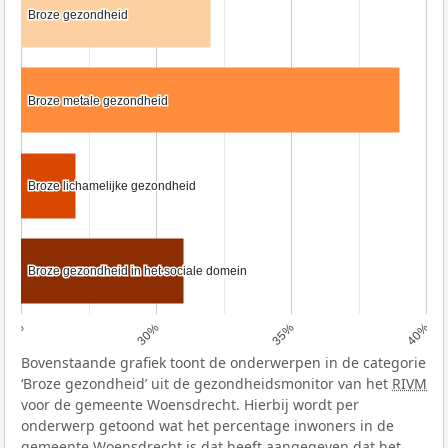
Broze gezondheid
Broze gezondheid
Broze metale gezondheid
Broze metale gezondheid
Broze lichamelijke gezondheid
Broze lichamelijke gezondheid
Broze gezondheid in het sociale domein
Broze gezondheid in het sociale domein
25%
30%
35%
40%
Bovenstaande grafiek toont de onderwerpen in de categorie
‘Broze gezondheid’ uit de gezondheidsmonitor van het
RIVM
voor de gemeente Woensdrecht. Hierbij wordt per
onderwerp getoond wat het percentage inwoners in de
gemeente Woensdrecht is dat heeft aangegeven dat het