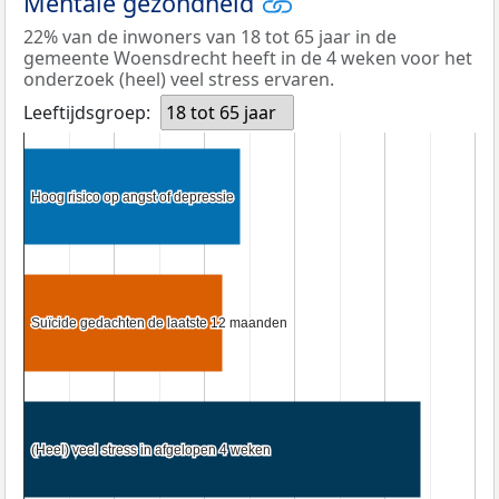
Mentale gezondheid
22% van de inwoners van 18 tot 65 jaar in de
gemeente Woensdrecht heeft in de 4 weken voor het
onderzoek (heel) veel stress ervaren.
Leeftijdsgroep:
18 tot 65 jaar
Hoog risico op angst of depressie
Hoog risico op angst of depressie
Suïcide gedachten de laatste 12 maanden
Suïcide gedachten de laatste 12 maanden
(Heel) veel stress in afgelopen 4 weken
(Heel) veel stress in afgelopen 4 weken