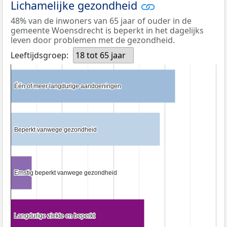
Lichamelijke gezondheid
48% van de inwoners van 65 jaar of ouder in de
gemeente Woensdrecht is beperkt in het dagelijks
leven door problemen met de gezondheid.
Leeftijdsgroep:
18 tot 65 jaar
Één of meer langdurige aandoeningen
Één of meer langdurige aandoeningen
Beperkt vanwege gezondheid
Beperkt vanwege gezondheid
Ernstig beperkt vanwege gezondheid
Ernstig beperkt vanwege gezondheid
Langdurige ziekte en beperkt
Langdurige ziekte en beperkt