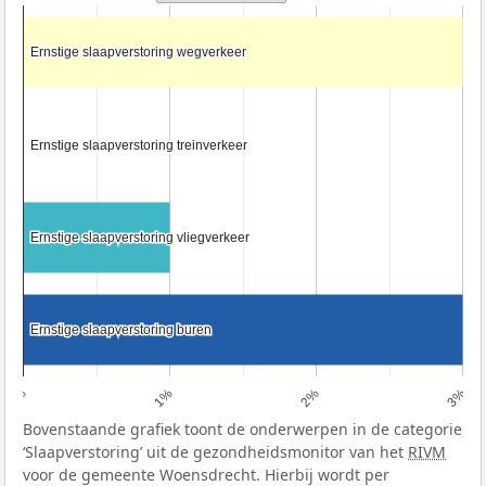
Ernstige slaapverstoring wegverkeer
Ernstige slaapverstoring wegverkeer
Ernstige slaapverstoring treinverkeer
Ernstige slaapverstoring treinverkeer
Ernstige slaapverstoring vliegverkeer
Ernstige slaapverstoring vliegverkeer
Ernstige slaapverstoring buren
Ernstige slaapverstoring buren
0%
1%
2%
3%
Bovenstaande grafiek toont de onderwerpen in de categorie
‘Slaapverstoring’ uit de gezondheidsmonitor van het
RIVM
voor de gemeente Woensdrecht. Hierbij wordt per