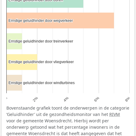
Ernstige geluidhinder door wegverkeer
Ernstige geluidhinder door wegverkeer
Ernstige geluidhinder door treinverkeer
Ernstige geluidhinder door treinverkeer
Ernstige geluidhinder door vliegverkeer
Ernstige geluidhinder door vliegverkeer
Ernstige geluidhinder door windturbines
Ernstige geluidhinder door windturbines
0%
2%
4%
6%
8%
Bovenstaande grafiek toont de onderwerpen in de categorie
‘Geluidhinder’ uit de gezondheidsmonitor van het
RIVM
voor de gemeente Woensdrecht. Hierbij wordt per
onderwerp getoond wat het percentage inwoners in de
gemeente Woensdrecht is dat heeft aangegeven dat het