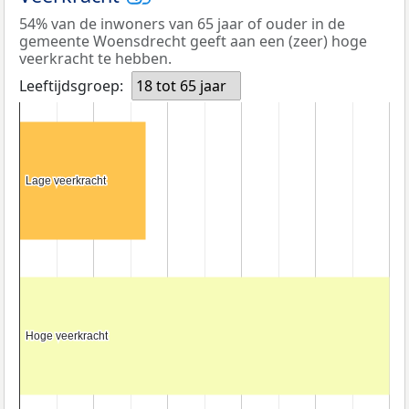
54% van de inwoners van 65 jaar of ouder in de
gemeente Woensdrecht geeft aan een (zeer) hoge
veerkracht te hebben.
Leeftijdsgroep:
18 tot 65 jaar
Lage veerkracht
Lage veerkracht
Hoge veerkracht
Hoge veerkracht