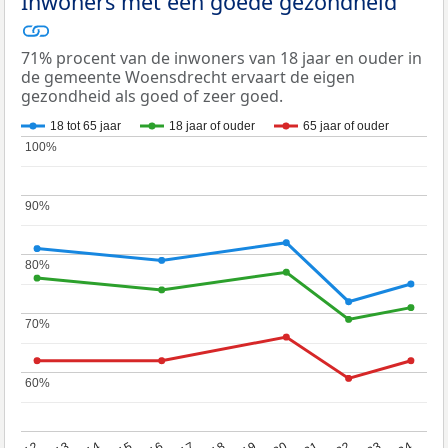
Inwoners met een goede gezondheid
71% procent van de inwoners van 18 jaar en ouder in
de gemeente Woensdrecht ervaart de eigen
gezondheid als goed of zeer goed.
18 tot 65 jaar
18 jaar of ouder
65 jaar of ouder
100%
100%
90%
90%
80%
80%
70%
70%
60%
60%