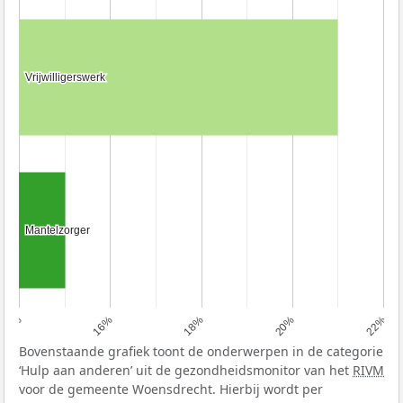
Vrijwilligerswerk
Vrijwilligerswerk
Mantelzorger
Mantelzorger
14%
16%
18%
20%
22%
Bovenstaande grafiek toont de onderwerpen in de categorie
‘Hulp aan anderen’ uit de gezondheidsmonitor van het
RIVM
voor de gemeente Woensdrecht. Hierbij wordt per