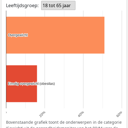
Leeftijdsgroep:
18 tot 65 jaar
Overgewicht
Overgewicht
Ernstig overgewicht (obesitas)
Ernstig overgewicht (obesitas)
0%
20%
40%
60%
Bovenstaande grafiek toont de onderwerpen in de categorie