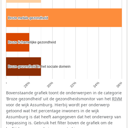
Broze metale gezondheid
Broze metale gezondheid
Broze lichamelijke gezondheid
Broze lichamelijke gezondheid
Broze gezondheid in het sociale domein
Broze gezondheid in het sociale domein
26%
28%
30%
32%
34%
36%
Bovenstaande grafiek toont de onderwerpen in de categorie
‘Broze gezondheid’ uit de gezondheidsmonitor van het
RIVM
voor de wijk Assumburg. Hierbij wordt per onderwerp
getoond wat het percentage inwoners in de wijk
Assumburg is dat heeft aangegeven dat het onderwerp van
toepassing is. Gebruik het filter boven de grafiek om de