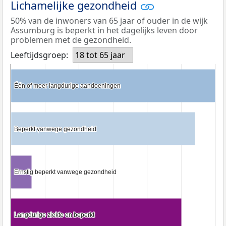
Lichamelijke gezondheid
50% van de inwoners van 65 jaar of ouder in de wijk
Assumburg is beperkt in het dagelijks leven door
problemen met de gezondheid.
Leeftijdsgroep:
18 tot 65 jaar
Één of meer langdurige aandoeningen
Één of meer langdurige aandoeningen
Beperkt vanwege gezondheid
Beperkt vanwege gezondheid
Ernstig beperkt vanwege gezondheid
Ernstig beperkt vanwege gezondheid
Langdurige ziekte en beperkt
Langdurige ziekte en beperkt