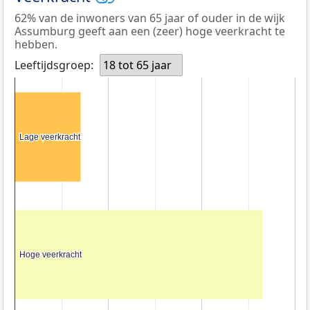
62% van de inwoners van 65 jaar of ouder in de wijk
Assumburg geeft aan een (zeer) hoge veerkracht te
hebben.
Leeftijdsgroep:
18 tot 65 jaar
Lage veerkracht
Lage veerkracht
Hoge veerkracht
Hoge veerkracht