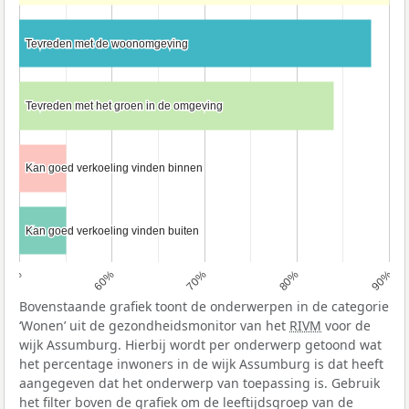
Tevreden met de woonomgeving
Tevreden met de woonomgeving
Tevreden met het groen in de omgeving
Tevreden met het groen in de omgeving
Kan goed verkoeling vinden binnen
Kan goed verkoeling vinden binnen
Kan goed verkoeling vinden buiten
Kan goed verkoeling vinden buiten
50%
60%
70%
80%
90%
Bovenstaande grafiek toont de onderwerpen in de categorie
‘Wonen’ uit de gezondheidsmonitor van het
RIVM
voor de
wijk Assumburg. Hierbij wordt per onderwerp getoond wat
het percentage inwoners in de wijk Assumburg is dat heeft
aangegeven dat het onderwerp van toepassing is. Gebruik
het filter boven de grafiek om de leeftijdsgroep van de