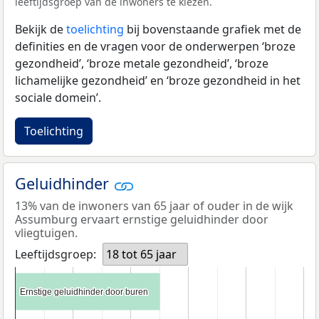
leeftijdsgroep van de inwoners te kiezen.
Bekijk de
toelichting
bij bovenstaande grafiek met de
definities en de vragen voor de onderwerpen ‘broze
gezondheid’, ‘broze metale gezondheid’, ‘broze
lichamelijke gezondheid’ en ‘broze gezondheid in het
sociale domein’.
Toelichting
Geluidhinder
13% van de inwoners van 65 jaar of ouder in de wijk
Assumburg ervaart ernstige geluidhinder door
vliegtuigen.
Leeftijdsgroep:
18 tot 65 jaar
Ernstige geluidhinder door buren
Ernstige geluidhinder door buren