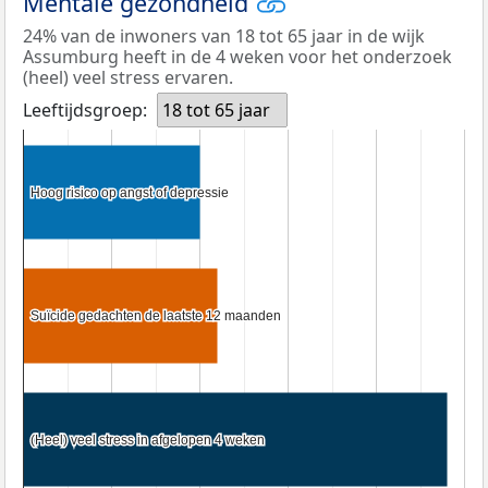
Mentale gezondheid
24% van de inwoners van 18 tot 65 jaar in de wijk
Assumburg heeft in de 4 weken voor het onderzoek
(heel) veel stress ervaren.
Leeftijdsgroep:
18 tot 65 jaar
Hoog risico op angst of depressie
Hoog risico op angst of depressie
Suïcide gedachten de laatste 12 maanden
Suïcide gedachten de laatste 12 maanden
(Heel) veel stress in afgelopen 4 weken
(Heel) veel stress in afgelopen 4 weken