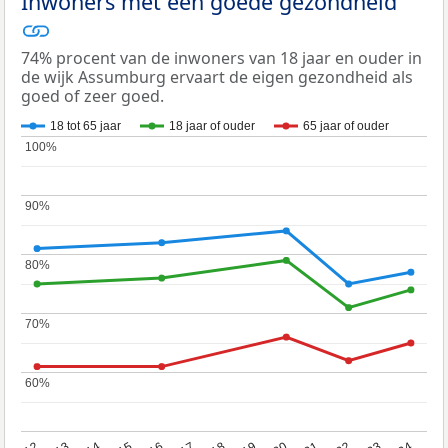
Inwoners met een goede gezondheid
74% procent van de inwoners van 18 jaar en ouder in
de wijk Assumburg ervaart de eigen gezondheid als
goed of zeer goed.
18 tot 65 jaar
18 jaar of ouder
65 jaar of ouder
100%
100%
90%
90%
80%
80%
70%
70%
60%
60%