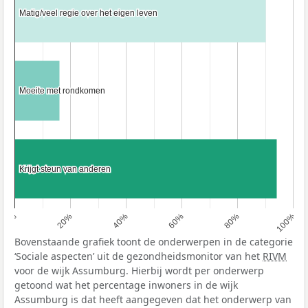
Matig/veel regie over het eigen leven
Matig/veel regie over het eigen leven
Moeite met rondkomen
Moeite met rondkomen
Krijgt steun van anderen
Krijgt steun van anderen
0%
20%
40%
60%
80%
100%
Bovenstaande grafiek toont de onderwerpen in de categorie
‘Sociale aspecten’ uit de gezondheidsmonitor van het
RIVM
voor de wijk Assumburg. Hierbij wordt per onderwerp
getoond wat het percentage inwoners in de wijk
Assumburg is dat heeft aangegeven dat het onderwerp van