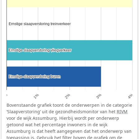
Ernstige slaapverstoring treinverkeer
Ernstige slaapverstoring treinverkeer
Ernstige slaapverstoring vliegverkeer
Ernstige slaapverstoring vliegverkeer
Ernstige slaapverstoring buren
Ernstige slaapverstoring buren
0%
1%
2%
3%
4%
Bovenstaande grafiek toont de onderwerpen in de categorie
‘Slaapverstoring’ uit de gezondheidsmonitor van het
RIVM
voor de wijk Assumburg. Hierbij wordt per onderwerp
getoond wat het percentage inwoners in de wijk
Assumburg is dat heeft aangegeven dat het onderwerp van
toepassing is. Gebruik het filter boven de grafiek om de