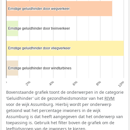
Ernstige geluidhinder door wegverkeer
Ernstige geluidhinder door wegverkeer
Ernstige geluidhinder door treinverkeer
Ernstige geluidhinder door treinverkeer
Ernstige geluidhinder door vliegverkeer
Ernstige geluidhinder door vliegverkeer
Ernstige geluidhinder door windturbines
Ernstige geluidhinder door windturbines
0%
2%
4%
6%
8%
10%
Bovenstaande grafiek toont de onderwerpen in de categorie
‘Geluidhinder’ uit de gezondheidsmonitor van het
RIVM
voor de wijk Assumburg. Hierbij wordt per onderwerp
getoond wat het percentage inwoners in de wijk
Assumburg is dat heeft aangegeven dat het onderwerp van
toepassing is. Gebruik het filter boven de grafiek om de
leeftijdsgroep van de inwoners te kiezen.