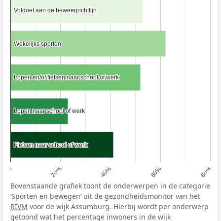
Voldoet aan de beweegrichtlijn
Voldoet aan de beweegrichtlijn
Wekelijks sporten
Wekelijks sporten
Lopen en/of fietsen naar school of werk
Lopen en/of fietsen naar school of werk
Lopen naar school of werk
Lopen naar school of werk
Fietsen naar school of werk
Fietsen naar school of werk
0%
20%
40%
60%
80%
Bovenstaande grafiek toont de onderwerpen in de categorie
‘Sporten en bewegen’ uit de gezondheidsmonitor van het
RIVM
voor de wijk Assumburg. Hierbij wordt per onderwerp
getoond wat het percentage inwoners in de wijk