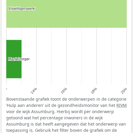
Vrijwilligerswerk
Vrijwilligerswerk
Mantelzorger
Mantelzorger
12%
14%
16%
18%
20%
Bovenstaande grafiek toont de onderwerpen in de categorie
‘Hulp aan anderen’ uit de gezondheidsmonitor van het
RIVM
voor de wijk Assumburg. Hierbij wordt per onderwerp
getoond wat het percentage inwoners in de wijk
Assumburg is dat heeft aangegeven dat het onderwerp van
toepassing is. Gebruik het filter boven de grafiek om de