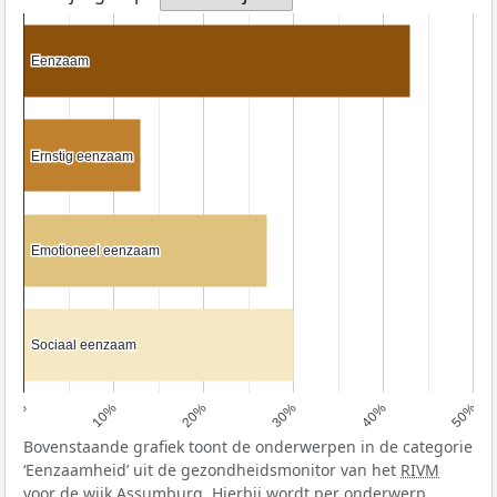
Eenzaam
Eenzaam
Ernstig eenzaam
Ernstig eenzaam
Emotioneel eenzaam
Emotioneel eenzaam
Sociaal eenzaam
Sociaal eenzaam
0%
10%
20%
30%
40%
50%
Bovenstaande grafiek toont de onderwerpen in de categorie
‘Eenzaamheid’ uit de gezondheidsmonitor van het
RIVM
voor de wijk Assumburg. Hierbij wordt per onderwerp