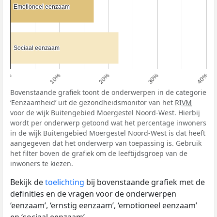
Emotioneel eenzaam
Emotioneel eenzaam
Sociaal eenzaam
Sociaal eenzaam
0%
10%
20%
30%
40%
Bovenstaande grafiek toont de onderwerpen in de categorie
‘Eenzaamheid’ uit de gezondheidsmonitor van het
RIVM
voor de wijk Buitengebied Moergestel Noord-West. Hierbij
wordt per onderwerp getoond wat het percentage inwoners
in de wijk Buitengebied Moergestel Noord-West is dat heeft
aangegeven dat het onderwerp van toepassing is. Gebruik
het filter boven de grafiek om de leeftijdsgroep van de
inwoners te kiezen.
Bekijk de
toelichting
bij bovenstaande grafiek met de
definities en de vragen voor de onderwerpen
‘eenzaam’, ‘ernstig eenzaam’, ‘emotioneel eenzaam’
en ‘sociaal eenzaam’.