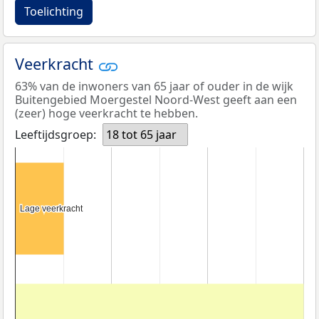
Toelichting
Veerkracht
63% van de inwoners van 65 jaar of ouder in de wijk
Buitengebied Moergestel Noord-West geeft aan een
(zeer) hoge veerkracht te hebben.
Leeftijdsgroep:
18 tot 65 jaar
Lage veerkracht
Lage veerkracht