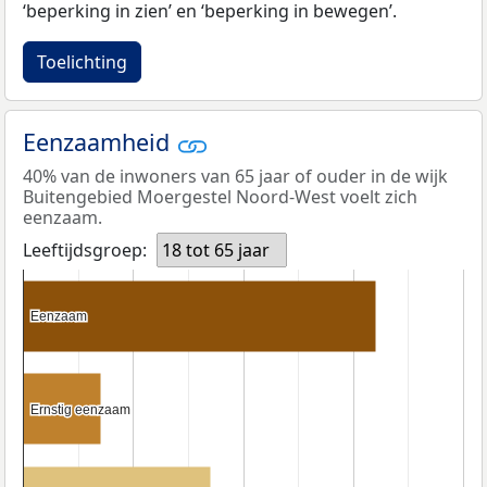
‘beperking in zien’ en ‘beperking in bewegen’.
Toelichting
Eenzaamheid
40% van de inwoners van 65 jaar of ouder in de wijk
Buitengebied Moergestel Noord-West voelt zich
eenzaam.
Leeftijdsgroep:
18 tot 65 jaar
Eenzaam
Eenzaam
Ernstig eenzaam
Ernstig eenzaam