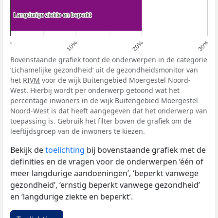
Langdurige ziekte en beperkt
Langdurige ziekte en beperkt
0%
10%
20%
30%
Bovenstaande grafiek toont de onderwerpen in de categorie
‘Lichamelijke gezondheid’ uit de gezondheidsmonitor van
het
RIVM
voor de wijk Buitengebied Moergestel Noord-
West. Hierbij wordt per onderwerp getoond wat het
percentage inwoners in de wijk Buitengebied Moergestel
Noord-West is dat heeft aangegeven dat het onderwerp van
toepassing is. Gebruik het filter boven de grafiek om de
leeftijdsgroep van de inwoners te kiezen.
Bekijk de
toelichting
bij bovenstaande grafiek met de
definities en de vragen voor de onderwerpen ‘één of
meer langdurige aandoeningen’, ‘beperkt vanwege
gezondheid’, ‘ernstig beperkt vanwege gezondheid’
en ‘langdurige ziekte en beperkt’.