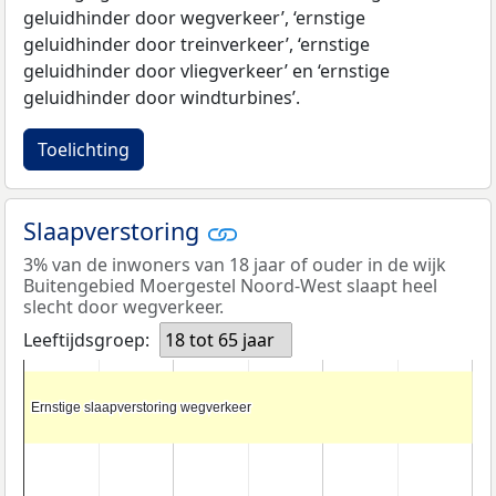
geluidhinder door wegverkeer’, ‘ernstige
geluidhinder door treinverkeer’, ‘ernstige
geluidhinder door vliegverkeer’ en ‘ernstige
geluidhinder door windturbines’.
Toelichting
Slaapverstoring
3% van de inwoners van 18 jaar of ouder in de wijk
Buitengebied Moergestel Noord-West slaapt heel
slecht door wegverkeer.
Leeftijdsgroep:
18 tot 65 jaar
Ernstige slaapverstoring wegverkeer
Ernstige slaapverstoring wegverkeer