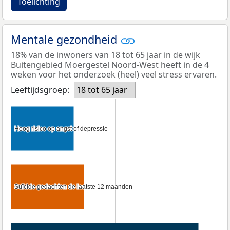
Toelichting
Mentale gezondheid
18% van de inwoners van 18 tot 65 jaar in de wijk
Buitengebied Moergestel Noord-West heeft in de 4
weken voor het onderzoek (heel) veel stress ervaren.
Leeftijdsgroep:
18 tot 65 jaar
Hoog risico op angst of depressie
Hoog risico op angst of depressie
Suïcide gedachten de laatste 12 maanden
Suïcide gedachten de laatste 12 maanden