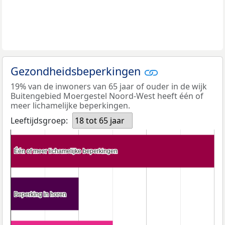
Gezondheidsbeperkingen
19% van de inwoners van 65 jaar of ouder in de wijk
Buitengebied Moergestel Noord-West heeft één of
meer lichamelijke beperkingen.
Leeftijdsgroep:
18 tot 65 jaar
Één of meer lichamelijke beperkingen
Één of meer lichamelijke beperkingen
Beperking in horen
Beperking in horen