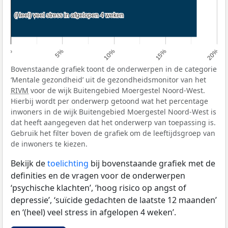
(Heel) veel stress in afgelopen 4 weken
(Heel) veel stress in afgelopen 4 weken
0%
5%
10%
15%
20%
Bovenstaande grafiek toont de onderwerpen in de categorie
‘Mentale gezondheid’ uit de gezondheidsmonitor van het
RIVM
voor de wijk Buitengebied Moergestel Noord-West.
Hierbij wordt per onderwerp getoond wat het percentage
inwoners in de wijk Buitengebied Moergestel Noord-West is
dat heeft aangegeven dat het onderwerp van toepassing is.
Gebruik het filter boven de grafiek om de leeftijdsgroep van
de inwoners te kiezen.
Bekijk de
toelichting
bij bovenstaande grafiek met de
definities en de vragen voor de onderwerpen
‘psychische klachten’, ‘hoog risico op angst of
depressie’, ‘suïcide gedachten de laatste 12 maanden’
en ‘(heel) veel stress in afgelopen 4 weken’.