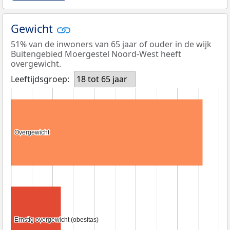
Gewicht
51% van de inwoners van 65 jaar of ouder in de wijk
Buitengebied Moergestel Noord-West heeft
overgewicht.
Leeftijdsgroep:
18 tot 65 jaar
Overgewicht
Overgewicht
Ernstig overgewicht (obesitas)
Ernstig overgewicht (obesitas)