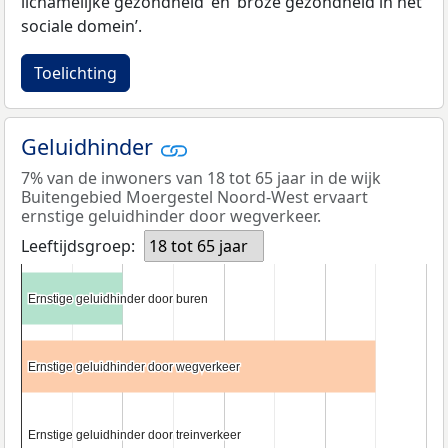
lichamelijke gezondheid’ en ‘broze gezondheid in het
sociale domein’.
Toelichting
Geluidhinder
7% van de inwoners van 18 tot 65 jaar in de wijk
Buitengebied Moergestel Noord-West ervaart
ernstige geluidhinder door wegverkeer.
Leeftijdsgroep:
18 tot 65 jaar
Ernstige geluidhinder door buren
Ernstige geluidhinder door buren
Ernstige geluidhinder door wegverkeer
Ernstige geluidhinder door wegverkeer
Ernstige geluidhinder door treinverkeer
Ernstige geluidhinder door treinverkeer