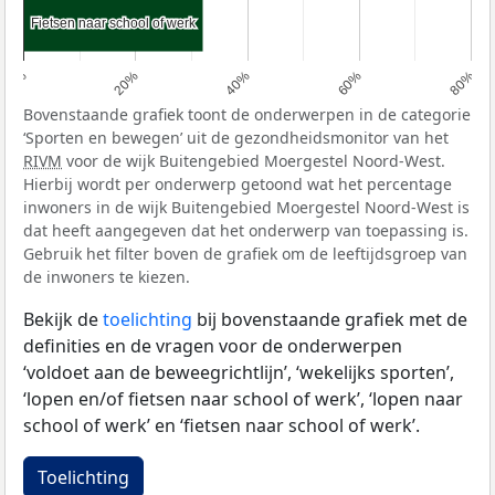
Fietsen naar school of werk
Fietsen naar school of werk
0%
20%
40%
60%
80%
Bovenstaande grafiek toont de onderwerpen in de categorie
‘Sporten en bewegen’ uit de gezondheidsmonitor van het
RIVM
voor de wijk Buitengebied Moergestel Noord-West.
Hierbij wordt per onderwerp getoond wat het percentage
inwoners in de wijk Buitengebied Moergestel Noord-West is
dat heeft aangegeven dat het onderwerp van toepassing is.
Gebruik het filter boven de grafiek om de leeftijdsgroep van
de inwoners te kiezen.
Bekijk de
toelichting
bij bovenstaande grafiek met de
definities en de vragen voor de onderwerpen
‘voldoet aan de beweegrichtlijn’, ‘wekelijks sporten’,
‘lopen en/of fietsen naar school of werk’, ‘lopen naar
school of werk’ en ‘fietsen naar school of werk’.
Toelichting