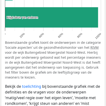
Krijgt steun van anderen
Krijgt steun van anderen
0%
20%
40%
60%
80%
100%
Bovenstaande grafiek toont de onderwerpen in de categorie
‘Sociale aspecten’ uit de gezondheidsmonitor van het
RIVM
voor de wijk Buitengebied Moergestel Noord-West. Hierbij
wordt per onderwerp getoond wat het percentage inwoners
in de wijk Buitengebied Moergestel Noord-West is dat heeft
aangegeven dat het onderwerp van toepassing is. Gebruik
het filter boven de grafiek om de leeftijdsgroep van de
inwoners te kiezen.
Bekijk de
toelichting
bij bovenstaande grafiek met de
definities en de vragen voor de onderwerpen
‘matig/veel regie over het eigen leven’, ‘moeite met
rondkomen’, ‘krijgt steun van anderen’ en ‘mist