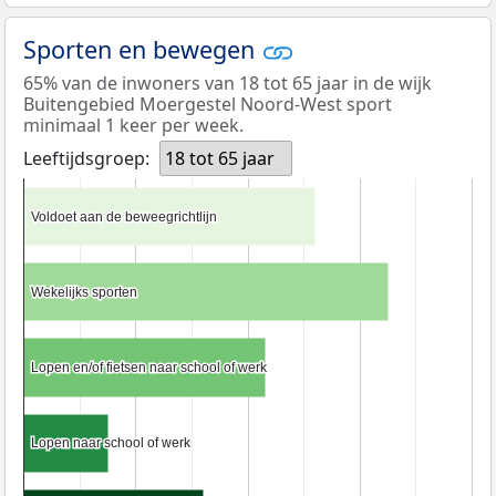
Sporten en bewegen
65% van de inwoners van 18 tot 65 jaar in de wijk
Buitengebied Moergestel Noord-West sport
minimaal 1 keer per week.
Leeftijdsgroep:
18 tot 65 jaar
Voldoet aan de beweegrichtlijn
Voldoet aan de beweegrichtlijn
Wekelijks sporten
Wekelijks sporten
Lopen en/of fietsen naar school of werk
Lopen en/of fietsen naar school of werk
Lopen naar school of werk
Lopen naar school of werk