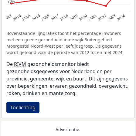
70%
70%
2014
2020
2013
2019
2012
2018
2024
2017
2023
2016
2022
2015
2021
Bovenstaande lijngrafiek toont het percentage inwoners
met een goede gezondheid in de wijk Buitengebied
Moergestel Noord-West per leeftijdsgroep. De gegevens
wordt getoond voor de periode van 2012 tot en met 2024.
De
RIVM
gezondheidsmonitor biedt
gezondheidsgegevens voor Nederland en per
provincie, gemeente, wijk en buurt. Dit zijn gegevens
over beperkingen, ervaren gezondheid, overgewicht,
roken, drinken en mantelzorg.
Toelichting
Advertentie: