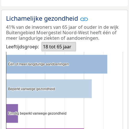
Lichamelijke gezondheid
41% van de inwoners van 65 jaar of ouder in de wijk
Buitengebied Moergestel Noord-West heeft één of
meer langdurige ziekten of aandoeningen.
Leeftijdsgroep:
18 tot 65 jaar
Één of meer langdurige aandoeningen
Één of meer langdurige aandoeningen
Beperkt vanwege gezondheid
Beperkt vanwege gezondheid
Ernstig beperkt vanwege gezondheid
Ernstig beperkt vanwege gezondheid