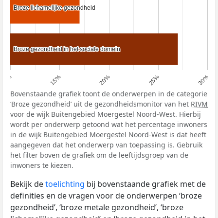
Broze lichamelijke gezondheid
Broze lichamelijke gezondheid
Broze gezondheid in het sociale domein
Broze gezondheid in het sociale domein
10%
15%
20%
25%
30%
Bovenstaande grafiek toont de onderwerpen in de categorie
‘Broze gezondheid’ uit de gezondheidsmonitor van het
RIVM
voor de wijk Buitengebied Moergestel Noord-West. Hierbij
wordt per onderwerp getoond wat het percentage inwoners
in de wijk Buitengebied Moergestel Noord-West is dat heeft
aangegeven dat het onderwerp van toepassing is. Gebruik
het filter boven de grafiek om de leeftijdsgroep van de
inwoners te kiezen.
Bekijk de
toelichting
bij bovenstaande grafiek met de
definities en de vragen voor de onderwerpen ‘broze
gezondheid’, ‘broze metale gezondheid’, ‘broze