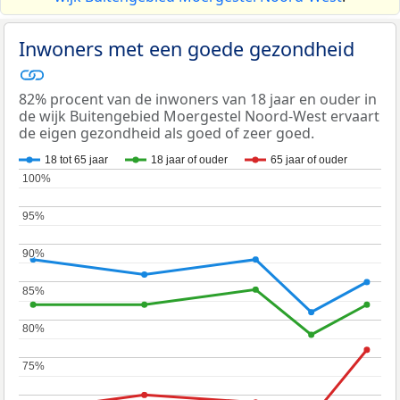
Inwoners met een goede gezondheid
82% procent van de inwoners van 18 jaar en ouder in
de wijk Buitengebied Moergestel Noord-West ervaart
de eigen gezondheid als goed of zeer goed.
18 tot 65 jaar
18 jaar of ouder
65 jaar of ouder
100%
100%
95%
95%
90%
90%
85%
85%
80%
80%
75%
75%