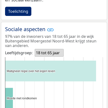
Toelichting
Sociale aspecten
97% van de inwoners van 18 tot 65 jaar in de wijk
Buitengebied Moergestel Noord-West krijgt steun
van anderen.
Leeftijdsgroep:
18 tot 65 jaar
Matig/veel regie over het eigen leven
Matig/veel regie over het eigen leven
Moeite met rondkomen
Moeite met rondkomen