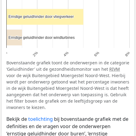
Ernstige geluidhinder door vliegverkeer
Ernstige geluidhinder door vliegverkeer
Ernstige geluidhinder door windturbines
Ernstige geluidhinder door windturbines
0%
2%
4%
6%
8%
Bovenstaande grafiek toont de onderwerpen in de categorie
‘Geluidhinder’ uit de gezondheidsmonitor van het
RIVM
voor de wijk Buitengebied Moergestel Noord-West. Hierbij
wordt per onderwerp getoond wat het percentage inwoners
in de wijk Buitengebied Moergestel Noord-West is dat heeft
aangegeven dat het onderwerp van toepassing is. Gebruik
het filter boven de grafiek om de leeftijdsgroep van de
inwoners te kiezen.
Bekijk de
toelichting
bij bovenstaande grafiek met de
definities en de vragen voor de onderwerpen
‘ernstige geluidhinder door buren’, ‘ernstige