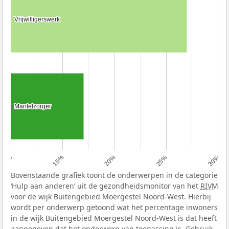
Vrijwilligerswerk
Vrijwilligerswerk
Mantelzorger
Mantelzorger
10%
15%
20%
25%
30%
Bovenstaande grafiek toont de onderwerpen in de categorie
‘Hulp aan anderen’ uit de gezondheidsmonitor van het
RIVM
voor de wijk Buitengebied Moergestel Noord-West. Hierbij
wordt per onderwerp getoond wat het percentage inwoners
in de wijk Buitengebied Moergestel Noord-West is dat heeft
aangegeven dat het onderwerp van toepassing is. Gebruik