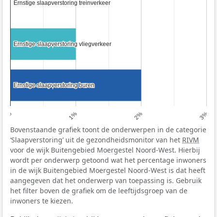
Ernstige slaapverstoring treinverkeer
Ernstige slaapverstoring treinverkeer
Ernstige slaapverstoring vliegverkeer
Ernstige slaapverstoring vliegverkeer
Ernstige slaapverstoring buren
Ernstige slaapverstoring buren
0%
1%
2%
3%
Bovenstaande grafiek toont de onderwerpen in de categorie
‘Slaapverstoring’ uit de gezondheidsmonitor van het
RIVM
voor de wijk Buitengebied Moergestel Noord-West. Hierbij
wordt per onderwerp getoond wat het percentage inwoners
in de wijk Buitengebied Moergestel Noord-West is dat heeft
aangegeven dat het onderwerp van toepassing is. Gebruik
het filter boven de grafiek om de leeftijdsgroep van de
inwoners te kiezen.