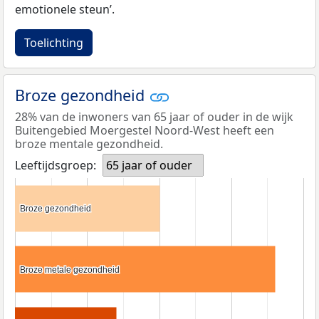
emotionele steun’.
Toelichting
Broze gezondheid
28% van de inwoners van 65 jaar of ouder in de wijk
Buitengebied Moergestel Noord-West heeft een
broze mentale gezondheid.
Leeftijdsgroep:
65 jaar of ouder
Broze gezondheid
Broze gezondheid
Broze metale gezondheid
Broze metale gezondheid