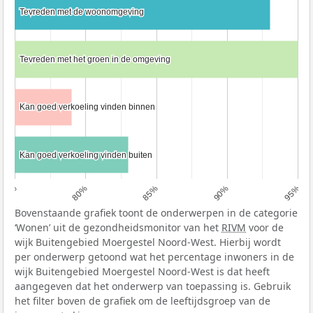
Tevreden met de woonomgeving
Tevreden met de woonomgeving
Tevreden met het groen in de omgeving
Tevreden met het groen in de omgeving
Kan goed verkoeling vinden binnen
Kan goed verkoeling vinden binnen
Kan goed verkoeling vinden buiten
Kan goed verkoeling vinden buiten
75%
80%
85%
90%
95%
Bovenstaande grafiek toont de onderwerpen in de categorie
‘Wonen’ uit de gezondheidsmonitor van het
RIVM
voor de
wijk Buitengebied Moergestel Noord-West. Hierbij wordt
per onderwerp getoond wat het percentage inwoners in de
wijk Buitengebied Moergestel Noord-West is dat heeft
aangegeven dat het onderwerp van toepassing is. Gebruik
het filter boven de grafiek om de leeftijdsgroep van de